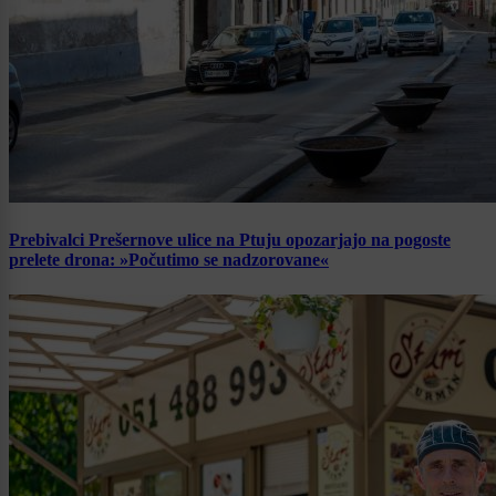
Prebivalci Prešernove ulice na Ptuju opozarjajo na pogoste
prelete drona: »Počutimo se nadzorovane«