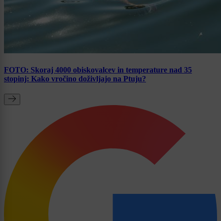
FOTO: Skoraj 4000 obiskovalcev in temperature nad 35
stopinj: Kako vročino doživljajo na Ptuju?