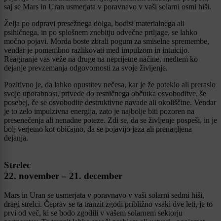
saj se Mars in Uran usmerjata v poravnavo v vaši solarni osmi hiši.
Želja po odpravi presežnega dolga, bodisi materialnega ali
psihičnega, in po splošnem znebitju odvečne prtljage, se lahko
močno pojavi. Morda boste zbrali pogum za smiselne spremembe,
vendar je pomembno razlikovati med impulzom in intuicijo.
Reagiranje vas veže na druge na neprijetne načine, medtem ko
dejanje prevzemanja odgovornosti za svoje življenje.
Pozitivno je, da lahko opustitev nečesa, kar je že poteklo ali preraslo
svojo uporabnost, privede do resničnega občutka osvoboditve, še
posebej, če se osvobodite destruktivne navade ali okoliščine. Vendar
je to zelo impulzivna energija, zato je najbolje biti pozoren na
presenečenja ali nenadne poteze. Zdi se, da se življenje pospeši, in je
bolj verjetno kot običajno, da se pojavijo jeza ali prenagljena
dejanja.
Strelec
22. november – 21. december
Mars in Uran se usmerjata v poravnavo v vaši solarni sedmi hiši,
dragi strelci. Čeprav se ta tranzit zgodi približno vsaki dve leti, je to
prvi od več, ki se bodo zgodili v vašem solarnem sektorju