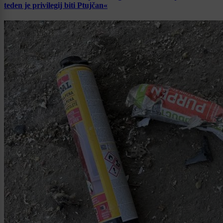
teden je privilegij biti Ptujčan«