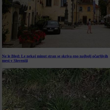
Ne le Bled: Le nekaj minut stran se skriva eno najbolj očarljivih
mest v Sloveniji