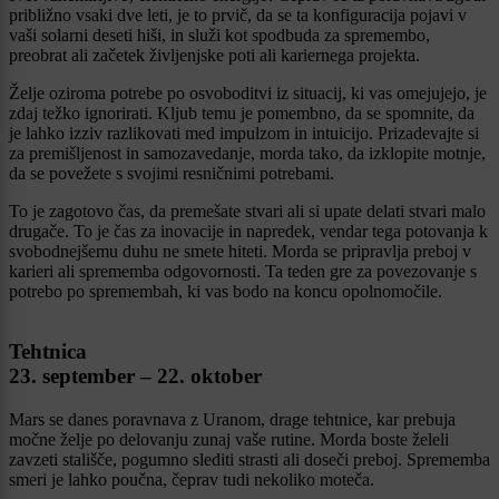
približno vsaki dve leti, je to prvič, da se ta konfiguracija pojavi v
vaši solarni deseti hiši, in služi kot spodbuda za spremembo,
preobrat ali začetek življenjske poti ali kariernega projekta.
Želje oziroma potrebe po osvoboditvi iz situacij, ki vas omejujejo, je
zdaj težko ignorirati. Kljub temu je pomembno, da se spomnite, da
je lahko izziv razlikovati med impulzom in intuicijo. Prizadevajte si
za premišljenost in samozavedanje, morda tako, da izklopite motnje,
da se povežete s svojimi resničnimi potrebami.
To je zagotovo čas, da premešate stvari ali si upate delati stvari malo
drugače. To je čas za inovacije in napredek, vendar tega potovanja k
svobodnejšemu duhu ne smete hiteti. Morda se pripravlja preboj v
karieri ali sprememba odgovornosti. Ta teden gre za povezovanje s
potrebo po spremembah, ki vas bodo na koncu opolnomočile.
Tehtnica
23. september – 22. oktober
Mars se danes poravnava z Uranom, drage tehtnice, kar prebuja
močne želje po delovanju zunaj vaše rutine. Morda boste želeli
zavzeti stališče, pogumno slediti strasti ali doseči preboj. Sprememba
smeri je lahko poučna, čeprav tudi nekoliko moteča.