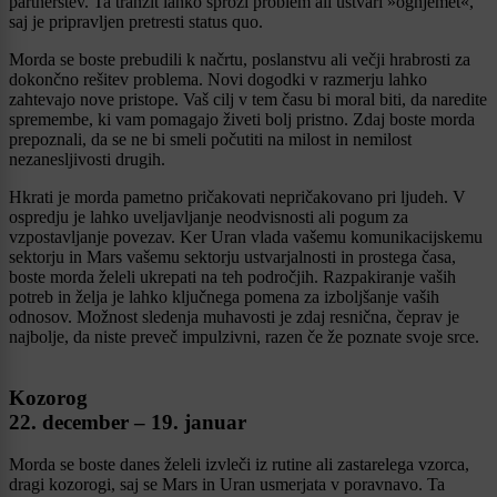
partnerstev. Ta tranzit lahko sproži problem ali ustvari »ognjemet«,
saj je pripravljen pretresti status quo.
Morda se boste prebudili k načrtu, poslanstvu ali večji hrabrosti za
dokončno rešitev problema. Novi dogodki v razmerju lahko
zahtevajo nove pristope. Vaš cilj v tem času bi moral biti, da naredite
spremembe, ki vam pomagajo živeti bolj pristno. Zdaj boste morda
prepoznali, da se ne bi smeli počutiti na milost in nemilost
nezanesljivosti drugih.
Hkrati je morda pametno pričakovati nepričakovano pri ljudeh. V
ospredju je lahko uveljavljanje neodvisnosti ali pogum za
vzpostavljanje povezav. Ker Uran vlada vašemu komunikacijskemu
sektorju in Mars vašemu sektorju ustvarjalnosti in prostega časa,
boste morda želeli ukrepati na teh področjih. Razpakiranje vaših
potreb in želja je lahko ključnega pomena za izboljšanje vaših
odnosov. Možnost sledenja muhavosti je zdaj resnična, čeprav je
najbolje, da niste preveč impulzivni, razen če že poznate svoje srce.
Kozorog
22. december – 19. januar
Morda se boste danes želeli izvleči iz rutine ali zastarelega vzorca,
dragi kozorogi, saj se Mars in Uran usmerjata v poravnavo. Ta