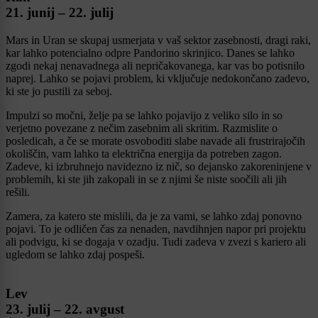
21. junij – 22. julij
Mars in Uran se skupaj usmerjata v vaš sektor zasebnosti, dragi raki,
kar lahko potencialno odpre Pandorino skrinjico. Danes se lahko
zgodi nekaj nenavadnega ali nepričakovanega, kar vas bo potisnilo
naprej. Lahko se pojavi problem, ki vključuje nedokončano zadevo,
ki ste jo pustili za seboj.
Impulzi so močni, želje pa se lahko pojavijo z veliko silo in so
verjetno povezane z nečim zasebnim ali skritim. Razmislite o
posledicah, a če se morate osvoboditi slabe navade ali frustrirajočih
okoliščin, vam lahko ta električna energija da potreben zagon.
Zadeve, ki izbruhnejo navidezno iz nič, so dejansko zakoreninjene v
problemih, ki ste jih zakopali in se z njimi še niste soočili ali jih
rešili.
Zamera, za katero ste mislili, da je za vami, se lahko zdaj ponovno
pojavi. To je odličen čas za nenaden, navdihnjen napor pri projektu
ali podvigu, ki se dogaja v ozadju. Tudi zadeva v zvezi s kariero ali
ugledom se lahko zdaj pospeši.
Lev
23. julij – 22. avgust