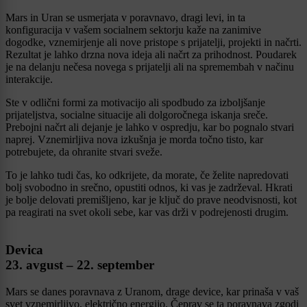
Mars in Uran se usmerjata v poravnavo, dragi levi, in ta
konfiguracija v vašem socialnem sektorju kaže na zanimive
dogodke, vznemirjenje ali nove pristope s prijatelji, projekti in načrti.
Rezultat je lahko drzna nova ideja ali načrt za prihodnost. Poudarek
je na delanju nečesa novega s prijatelji ali na spremembah v načinu
interakcije.
Ste v odlični formi za motivacijo ali spodbudo za izboljšanje
prijateljstva, socialne situacije ali dolgoročnega iskanja sreče.
Prebojni načrt ali dejanje je lahko v ospredju, kar bo pognalo stvari
naprej. Vznemirljiva nova izkušnja je morda točno tisto, kar
potrebujete, da ohranite stvari sveže.
To je lahko tudi čas, ko odkrijete, da morate, če želite napredovati
bolj svobodno in srečno, opustiti odnos, ki vas je zadrževal. Hkrati
je bolje delovati premišljeno, kar je ključ do prave neodvisnosti, kot
pa reagirati na svet okoli sebe, kar vas drži v podrejenosti drugim.
Devica
23. avgust – 22. september
Mars se danes poravnava z Uranom, drage device, kar prinaša v vaš
svet vznemirljivo, električno energijo. Čeprav se ta poravnava zgodi