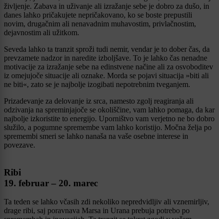
življenje. Zabava in uživanje ali izražanje sebe je dobro za dušo, in
danes lahko pričakujete nepričakovano, ko se boste prepustili
novim, drugačnim ali nenavadnim muhavostim, privlačnostim,
dejavnostim ali užitkom.
Seveda lahko ta tranzit sproži tudi nemir, vendar je to dober čas, da
prevzamete nadzor in naredite izboljšave. To je lahko čas nenadne
motivacije za izražanje sebe na edinstvene načine ali za osvoboditev
iz omejujoče situacije ali oznake. Morda se pojavi situacija »biti ali
ne biti«, zato se je najbolje izogibati nepotrebnim tveganjem.
Prizadevanje za delovanje iz srca, namesto zgolj reagiranja ali
odzivanja na spreminjajoče se okoliščine, vam lahko pomaga, da kar
najbolje izkoristite to energijo. Uporništvo vam verjetno ne bo dobro
služilo, a pogumne spremembe vam lahko koristijo. Močna želja po
spremembi smeri se lahko nanaša na vaše osebne interese in
povezave.
Ribi
19. februar – 20. marec
Ta teden se lahko včasih zdi nekoliko nepredvidljiv ali vznemirljiv,
drage ribi, saj poravnava Marsa in Urana prebuja potrebo po