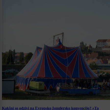
Kakšni so odzivi na Evropsko žonglersko konvencijo? »Ta