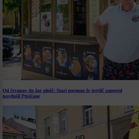
Od čevapov do žar plošč: Stari gurman že tretjič zapored
navdušil Ptujčane