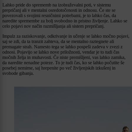
Lahko pride do sprememb na izobraževalni poti, v sistemu
prepričanj ali v mentalni osredotočenosti in odnosu. Če ste se
povezovali s svojimi resničnimi potrebami, je to lahko čas, da
naredite spremembe za bolj svobodno in pristno življenje. Lahko se
celo pojavi nov način razmišljanja ali sistem prepričanj.
Impulz za raziskovanje, odkrivanje in učenje se lahko močno pojavi,
saj se zdi, da ta tranzit zahteva, da se mentalno raztegnete ali
premagate strah. Namesto tega se lahko pospeši zadeva v zvezi z
odnosi. Pojavijo se lahko nove priložnosti, vendar je to tudi čas
močnih želja in muhavosti. Če niste premišljeni, vas lahko zamika,
da naredite nenadne poteze. To je tudi čas, ko se lahko počutite še
posebej nemirne, saj hrepenite po več življenjskih izkušenj in
svobode gibanja.