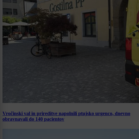
Vročinski val in prireditve napolnili ptujsko urgenco, dnevno
obravnavali do 140 pacientov