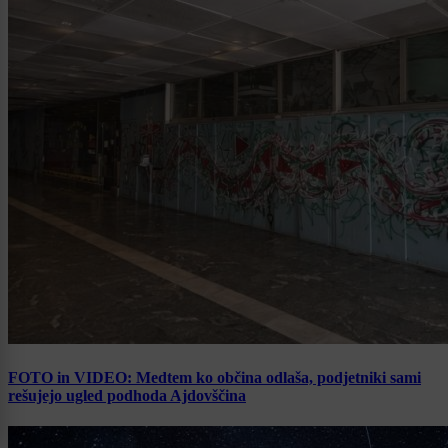
FOTO in VIDEO: Medtem ko občina odlaša, podjetniki sami
rešujejo ugled podhoda Ajdovščina