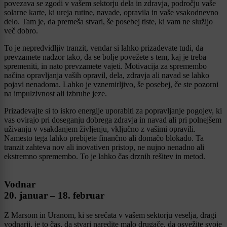
povezava se zgodi v vašem sektorju dela in zdravja, področju vaše
solarne karte, ki ureja rutine, navade, opravila in vaše vsakodnevno
delo. Tam je, da premeša stvari, še posebej tiste, ki vam ne služijo
več dobro.
To je nepredvidljiv tranzit, vendar si lahko prizadevate tudi, da
prevzamete nadzor tako, da se bolje povežete s tem, kaj je treba
spremeniti, in nato prevzamete vajeti. Motivacija za spremembo
načina opravljanja vaših opravil, dela, zdravja ali navad se lahko
pojavi nenadoma. Lahko je vznemirljivo, še posebej, če ste pozorni
na impulzivnost ali izbruhe jeze.
Prizadevajte si to iskro energije uporabiti za popravljanje pogojev, ki
vas ovirajo pri doseganju dobrega zdravja in navad ali pri polnejšem
uživanju v vsakdanjem življenju, vključno z vašimi opravili.
Namesto tega lahko prebijete finančno ali domačo blokado. Ta
tranzit zahteva nov ali inovativen pristop, ne nujno nenadno ali
ekstremno spremembo. To je lahko čas drznih rešitev in metod.
Vodnar
20. januar – 18. februar
Z Marsom in Uranom, ki se srečata v vašem sektorju veselja, dragi
vodnarji, je to čas, da stvari naredite malo drugače, da osvežite svoje