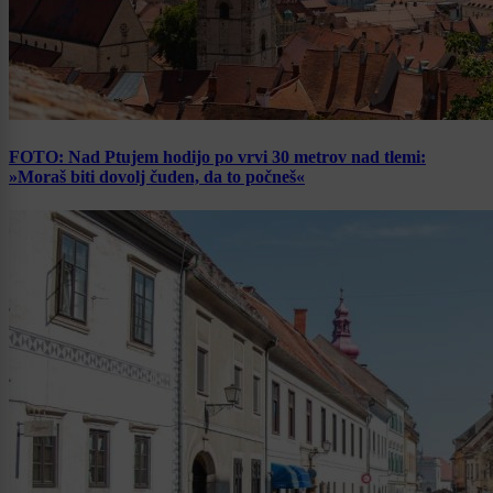
FOTO: Nad Ptujem hodijo po vrvi 30 metrov nad tlemi:
»Moraš biti dovolj čuden, da to počneš«