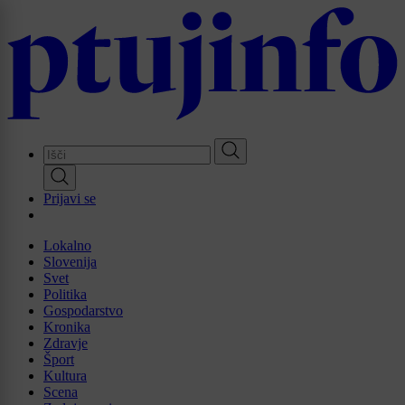
Skip
to
main
content
Prijavi se
Lokalno
Slovenija
Svet
Politika
Gospodarstvo
Kronika
Zdravje
Šport
Kultura
Scena