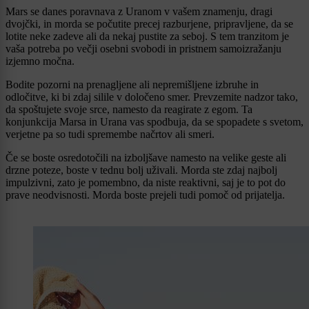
Mars se danes poravnava z Uranom v vašem znamenju, dragi
dvojčki, in morda se počutite precej razburjene, pripravljene, da se
lotite neke zadeve ali da nekaj pustite za seboj. S tem tranzitom je
vaša potreba po večji osebni svobodi in pristnem samoizražanju
izjemno močna.
Bodite pozorni na prenagljene ali nepremišljene izbruhe in
odločitve, ki bi zdaj silile v določeno smer. Prevzemite nadzor tako,
da spoštujete svoje srce, namesto da reagirate z egom. Ta
konjunkcija Marsa in Urana vas spodbuja, da se spopadete s svetom,
verjetne pa so tudi spremembe načrtov ali smeri.
Če se boste osredotočili na izboljšave namesto na velike geste ali
drzne poteze, boste v tednu bolj uživali. Morda ste zdaj najbolj
impulzivni, zato je pomembno, da niste reaktivni, saj je to pot do
prave neodvisnosti. Morda boste prejeli tudi pomoč od prijatelja.