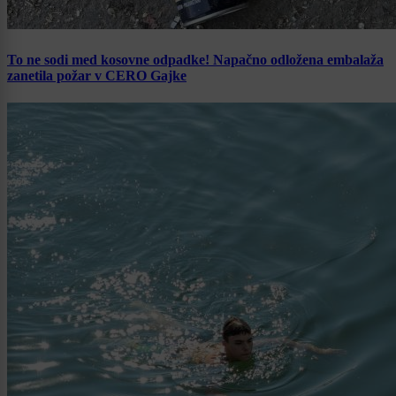
To ne sodi med kosovne odpadke! Napačno odložena embalaža
zanetila požar v CERO Gajke