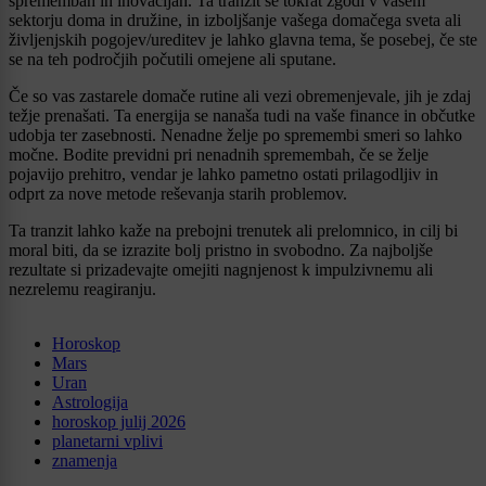
spremembah in inovacijah. Ta tranzit se tokrat zgodi v vašem
sektorju doma in družine, in izboljšanje vašega domačega sveta ali
življenjskih pogojev/ureditev je lahko glavna tema, še posebej, če ste
se na teh področjih počutili omejene ali sputane.
Če so vas zastarele domače rutine ali vezi obremenjevale, jih je zdaj
težje prenašati. Ta energija se nanaša tudi na vaše finance in občutke
udobja ter zasebnosti. Nenadne želje po spremembi smeri so lahko
močne. Bodite previdni pri nenadnih spremembah, če se želje
pojavijo prehitro, vendar je lahko pametno ostati prilagodljiv in
odprt za nove metode reševanja starih problemov.
Ta tranzit lahko kaže na prebojni trenutek ali prelomnico, in cilj bi
moral biti, da se izrazite bolj pristno in svobodno. Za najboljše
rezultate si prizadevajte omejiti nagnjenost k impulzivnemu ali
nezrelemu reagiranju.
Horoskop
Mars
Uran
Astrologija
horoskop julij 2026
planetarni vplivi
znamenja