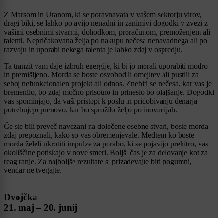
Z Marsom in Uranom, ki se poravnavata v vašem sektorju virov,
dragi biki, se lahko pojavijo nenadni in zanimivi dogodki v zvezi z
vašimi osebnimi stvarmi, dohodkom, proračunom, premoženjem ali
talenti. Nepričakovana želja po nakupu nečesa nenavadnega ali po
razvoju in uporabi nekega talenta je lahko zdaj v ospredju.
Ta tranzit vam daje izbruh energije, ki bi jo morali uporabiti modro
in premišljeno. Morda se boste osvobodili omejitev ali pustili za
seboj nefunkcionalen projekt ali odnos. Znebiti se nečesa, kar vas je
bremenilo, bo zdaj močno prisotno in prineslo bo olajšanje. Dogodki
vas spominjajo, da vaši pristopi k poslu in pridobivanju denarja
potrebujejo prenovo, kar bo sprožilo željo po inovacijah.
Če ste bili preveč navezani na določene osebne stvari, boste morda
zdaj prepoznali, kako so vas obremenjevale. Medtem ko boste
morda želeli ukrotiti impulze za porabo, ki se pojavijo prehitro, vas
okoliščine potiskajo v nove smeri. Boljši čas je za delovanje kot za
reagiranje. Za najboljše rezultate si prizadevajte biti pogumni,
vendar ne tvegajte.
Dvojčka
21. maj – 20. junij