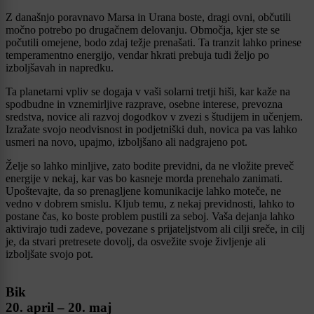
Z današnjo poravnavo Marsa in Urana boste, dragi ovni, občutili
močno potrebo po drugačnem delovanju. Območja, kjer ste se
počutili omejene, bodo zdaj težje prenašati. Ta tranzit lahko prinese
temperamentno energijo, vendar hkrati prebuja tudi željo po
izboljšavah in napredku.
Ta planetarni vpliv se dogaja v vaši solarni tretji hiši, kar kaže na
spodbudne in vznemirljive razprave, osebne interese, prevozna
sredstva, novice ali razvoj dogodkov v zvezi s študijem in učenjem.
Izražate svojo neodvisnost in podjetniški duh, novica pa vas lahko
usmeri na novo, upajmo, izboljšano ali nadgrajeno pot.
Želje so lahko minljive, zato bodite previdni, da ne vložite preveč
energije v nekaj, kar vas bo kasneje morda prenehalo zanimati.
Upoštevajte, da so prenagljene komunikacije lahko moteče, ne
vedno v dobrem smislu. Kljub temu, z nekaj previdnosti, lahko to
postane čas, ko boste problem pustili za seboj. Vaša dejanja lahko
aktivirajo tudi zadeve, povezane s prijateljstvom ali cilji sreče, in cilj
je, da stvari pretresete dovolj, da osvežite svoje življenje ali
izboljšate svojo pot.
Bik
20. april – 20. maj