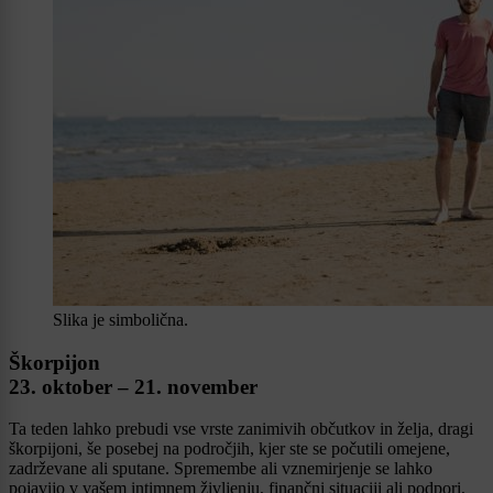
Slika je simbolična.
Škorpijon
23. oktober – 21. november
Ta teden lahko prebudi vse vrste zanimivih občutkov in želja, dragi
škorpijoni, še posebej na področjih, kjer ste se počutili omejene,
zadrževane ali sputane. Spremembe ali vznemirjenje se lahko
pojavijo v vašem intimnem življenju, finančni situaciji ali podpori,