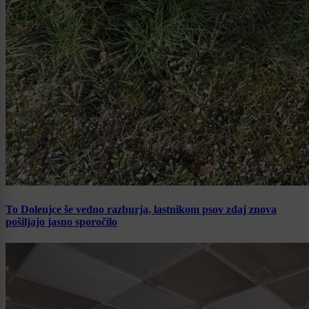
To Dolenjce še vedno razburja, lastnikom psov zdaj znova
pošiljajo jasno sporočilo