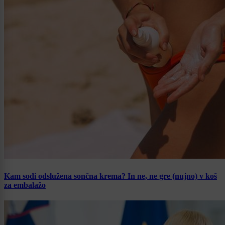
Kam sodi odslužena sončna krema? In ne, ne gre (nujno) v koš
za embalažo