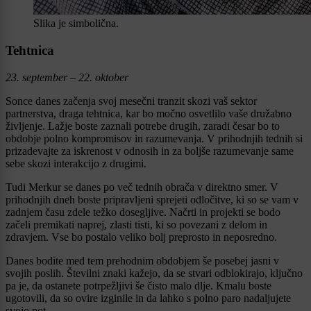
Slika je simbolična.
Tehtnica
23. september – 22. oktober
Sonce danes začenja svoj mesečni tranzit skozi vaš sektor
partnerstva, draga tehtnica, kar bo močno osvetlilo vaše družabno
življenje. Lažje boste zaznali potrebe drugih, zaradi česar bo to
obdobje polno kompromisov in razumevanja. V prihodnjih tednih si
prizadevajte za iskrenost v odnosih in za boljše razumevanje same
sebe skozi interakcijo z drugimi.
Tudi Merkur se danes po več tednih obrača v direktno smer. V
prihodnjih dneh boste pripravljeni sprejeti odločitve, ki so se vam v
zadnjem času zdele težko dosegljive. Načrti in projekti se bodo
začeli premikati naprej, zlasti tisti, ki so povezani z delom in
zdravjem. Vse bo postalo veliko bolj preprosto in neposredno.
Danes bodite med tem prehodnim obdobjem še posebej jasni v
svojih poslih. Številni znaki kažejo, da se stvari odblokirajo, ključno
pa je, da ostanete potrpežljivi še čisto malo dlje. Kmalu boste
ugotovili, da so ovire izginile in da lahko s polno paro nadaljujete
svojo pot.