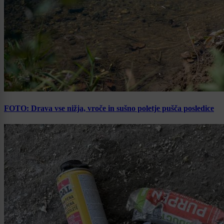
FOTO: Drava vse nižja, vroče in sušno poletje pušča posledice