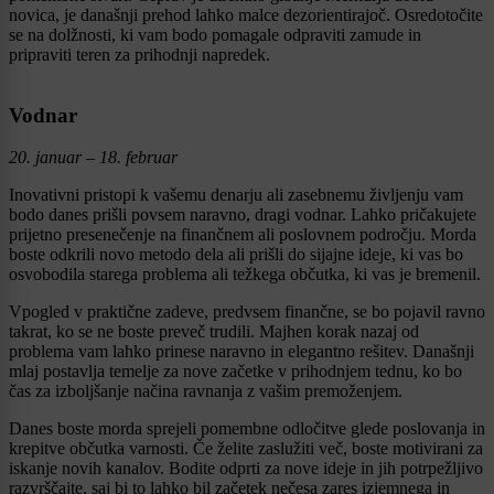
novica, je današnji prehod lahko malce dezorientirajoč. Osredotočite
se na dolžnosti, ki vam bodo pomagale odpraviti zamude in
pripraviti teren za prihodnji napredek.
Vodnar
20. januar – 18. februar
Inovativni pristopi k vašemu denarju ali zasebnemu življenju vam
bodo danes prišli povsem naravno, dragi vodnar. Lahko pričakujete
prijetno presenečenje na finančnem ali poslovnem področju. Morda
boste odkrili novo metodo dela ali prišli do sijajne ideje, ki vas bo
osvobodila starega problema ali težkega občutka, ki vas je bremenil.
Vpogled v praktične zadeve, predvsem finančne, se bo pojavil ravno
takrat, ko se ne boste preveč trudili. Majhen korak nazaj od
problema vam lahko prinese naravno in elegantno rešitev. Današnji
mlaj postavlja temelje za nove začetke v prihodnjem tednu, ko bo
čas za izboljšanje načina ravnanja z vašim premoženjem.
Danes boste morda sprejeli pomembne odločitve glede poslovanja in
krepitve občutka varnosti. Če želite zaslužiti več, boste motivirani za
iskanje novih kanalov. Bodite odprti za nove ideje in jih potrpežljivo
razvrščajte, saj bi to lahko bil začetek nečesa zares izjemnega in