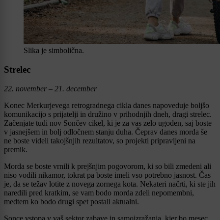
Slika je simbolična.
Strelec
22. november – 21. december
Konec Merkurjevega retrogradnega cikla danes napoveduje boljšo
komunikacijo s prijatelji in družino v prihodnjih dneh, dragi strelec.
Začenjate tudi nov Sončev cikel, ki je za vas zelo ugoden, saj boste
v jasnejšem in bolj odločnem stanju duha. Čeprav danes morda še
ne boste videli takojšnjih rezultatov, so projekti pripravljeni na
premik.
Morda se boste vrnili k prejšnjim pogovorom, ki so bili zmedeni ali
niso vodili nikamor, tokrat pa boste imeli vso potrebno jasnost. Čas
je, da se težav lotite z novega zornega kota. Nekateri načrti, ki ste jih
naredili pred kratkim, se vam bodo morda zdeli nepomembni,
medtem ko bodo drugi spet postali aktualni.
Sonce vstopa v vaš sektor zabave in samoizražanja, kjer bo mesec