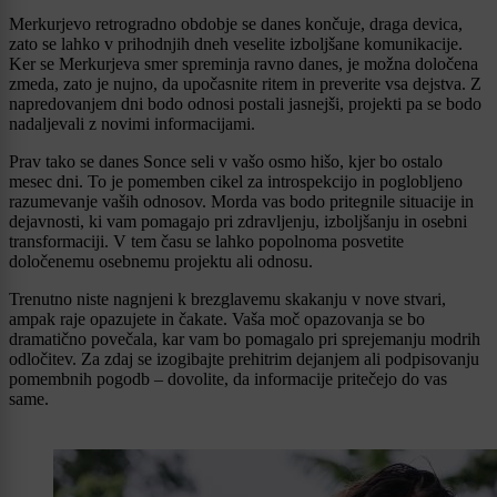
Merkurjevo retrogradno obdobje se danes končuje, draga devica,
zato se lahko v prihodnjih dneh veselite izboljšane komunikacije.
Ker se Merkurjeva smer spreminja ravno danes, je možna določena
zmeda, zato je nujno, da upočasnite ritem in preverite vsa dejstva. Z
napredovanjem dni bodo odnosi postali jasnejši, projekti pa se bodo
nadaljevali z novimi informacijami.
Prav tako se danes Sonce seli v vašo osmo hišo, kjer bo ostalo
mesec dni. To je pomemben cikel za introspekcijo in poglobljeno
razumevanje vaših odnosov. Morda vas bodo pritegnile situacije in
dejavnosti, ki vam pomagajo pri zdravljenju, izboljšanju in osebni
transformaciji. V tem času se lahko popolnoma posvetite
določenemu osebnemu projektu ali odnosu.
Trenutno niste nagnjeni k brezglavemu skakanju v nove stvari,
ampak raje opazujete in čakate. Vaša moč opazovanja se bo
dramatično povečala, kar vam bo pomagalo pri sprejemanju modrih
odločitev. Za zdaj se izogibajte prehitrim dejanjem ali podpisovanju
pomembnih pogodb – dovolite, da informacije pritečejo do vas
same.