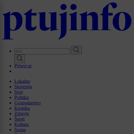
Skip
to
main
content
Prijavi se
Lokalno
Slovenija
Svet
Politika
Gospodarstvo
Kronika
Zdravje
Šport
Kultura
Scena