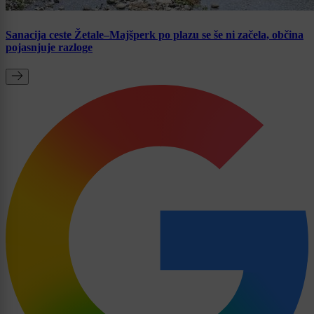
Sanacija ceste Žetale–Majšperk po plazu se še ni začela, občina
pojasnjuje razloge