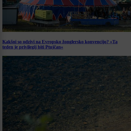
Kakšni so odzivi na Evropsko žonglersko konvencijo? »Ta
teden je privilegij biti Ptujčan«