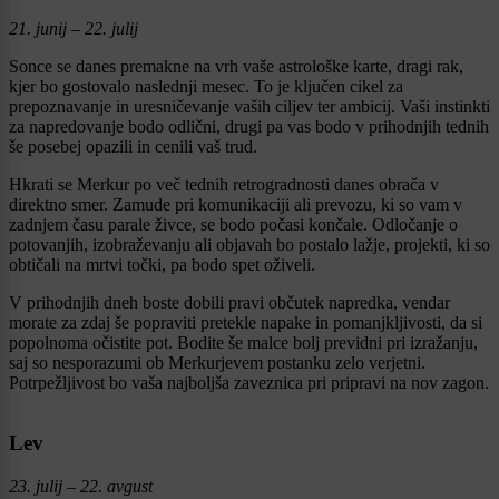
21. junij – 22. julij
Sonce se danes premakne na vrh vaše astrološke karte, dragi rak,
kjer bo gostovalo naslednji mesec. To je ključen cikel za
prepoznavanje in uresničevanje vaših ciljev ter ambicij. Vaši instinkti
za napredovanje bodo odlični, drugi pa vas bodo v prihodnjih tednih
še posebej opazili in cenili vaš trud.
Hkrati se Merkur po več tednih retrogradnosti danes obrača v
direktno smer. Zamude pri komunikaciji ali prevozu, ki so vam v
zadnjem času parale živce, se bodo počasi končale. Odločanje o
potovanjih, izobraževanju ali objavah bo postalo lažje, projekti, ki so
obtičali na mrtvi točki, pa bodo spet oživeli.
V prihodnjih dneh boste dobili pravi občutek napredka, vendar
morate za zdaj še popraviti pretekle napake in pomanjkljivosti, da si
popolnoma očistite pot. Bodite še malce bolj previdni pri izražanju,
saj so nesporazumi ob Merkurjevem postanku zelo verjetni.
Potrpežljivost bo vaša najboljša zaveznica pri pripravi na nov zagon.
Lev
23. julij – 22. avgust