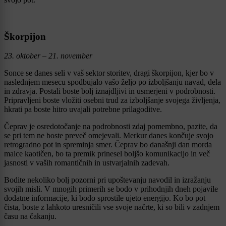
Škorpijon
23. oktober – 21. november
Sonce se danes seli v vaš sektor storitev, dragi škorpijon, kjer bo v
naslednjem mesecu spodbujalo vašo željo po izboljšanju navad, dela
in zdravja. Postali boste bolj iznajdljivi in usmerjeni v podrobnosti.
Pripravljeni boste vložiti osebni trud za izboljšanje svojega življenja,
hkrati pa boste hitro uvajali potrebne prilagoditve.
Čeprav je osredotočanje na podrobnosti zdaj pomembno, pazite, da
se pri tem ne boste preveč omejevali. Merkur danes končuje svojo
retrogradno pot in spreminja smer. Čeprav bo današnji dan morda
malce kaotičen, bo ta premik prinesel boljšo komunikacijo in več
jasnosti v vaših romantičnih in ustvarjalnih zadevah.
Bodite nekoliko bolj pozorni pri upoštevanju navodil in izražanju
svojih misli. V mnogih primerih se bodo v prihodnjih dneh pojavile
dodatne informacije, ki bodo sprostile ujeto energijo. Ko bo pot
čista, boste z lahkoto uresničili vse svoje načrte, ki so bili v zadnjem
času na čakanju.