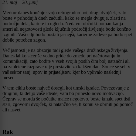
21. maj – 20. junij
Merkur danes končuje svojo retrogradno pot, dragi dvojček, zato
boste v prihodnjih dneh začutili, kako se megla dviguje, zlasti na
področju dela, kariere in ugleda. Nedavni občutki pomanjkanja
smeri ali negotovosti glede ključnih področij življenja bodo končno
izginili. Vaši cilji bodo postali jasnejši, karierne zadeve pa bodo spet
dobile potreben zagon.
Več jasnosti je na obzorju tudi glede vašega družinskega življenja.
Danes lahko sicer še vedno pride do zmede pri načrtovanju in
komunikaciji, zato bodite v vseh svojih poslih čim bolj natančni ali
pa zapletene razprave raje prestavite za kakšen dan. Sonce se seli v
vaš sektor sanj, upov in prijateljstev, kjer bo vplivalo naslednji
mesec.
V tem ciklu boste največ dosegli kot timski igralec. Povezovanje z
drugimi, ki delijo vaše ideale, vam bo prineslo novo motivacijo.
Čeprav se morda še počutite malce negotovo, boste kmalu spet tisti
stari, zgovorni dvojček, ki natančno ve, h komu se obrniti po pomoč
ali nasvet.
Rak