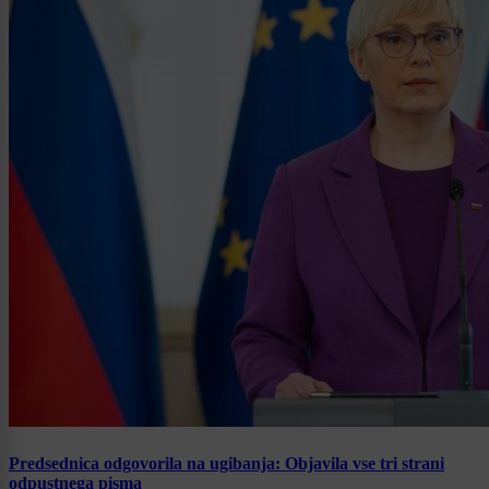
Predsednica odgovorila na ugibanja: Objavila vse tri strani
odpustnega pisma