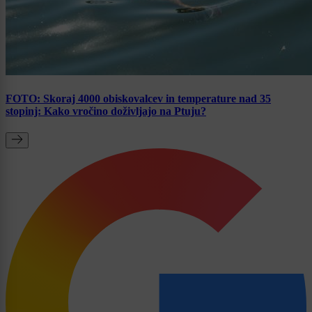
FOTO: Skoraj 4000 obiskovalcev in temperature nad 35
stopinj: Kako vročino doživljajo na Ptuju?