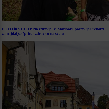
FOTO in VIDEO: Na zdravje! V Mariboru postavljali rekord
za najdaljšo špricer zdravico na svetu