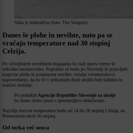
Slika je simbolična (foto: Tim Vengust).
Danes še plohe in nevihte, nato pa se
vračajo temperature nad 30 stopinj
Celzija.
Po včerajšnjem nevihtnem dogajanju bo tudi danes vreme še
nekoliko nestanovitno. Popoldne se bodo po Sloveniji še pojavljale
krajevne plohe in posamezne nevihte, vendar vremenoslovci
napovedujejo, da bo že v prihodnjih dneh sledilo bolj stabilno in
sončno obdobje.
Po podatkih
Agencije Republike Slovenije za okolje
bo danes delno jasno s spremenljivo oblačnostjo.
Najvišje dnevne temperature bodo od 24 do 28 stopinj Celzija, na
Primorskem okoli 30 stopinj.
Od torka več sonca