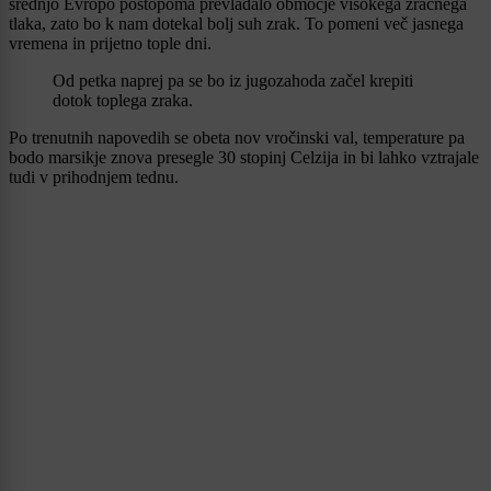
srednjo Evropo postopoma prevladalo območje visokega zračnega
tlaka, zato bo k nam dotekal bolj suh zrak. To pomeni več jasnega
vremena in prijetno tople dni.
Od petka naprej pa se bo iz jugozahoda začel krepiti
dotok toplega zraka.
Po trenutnih napovedih se obeta nov vročinski val, temperature pa
bodo marsikje znova presegle 30 stopinj Celzija in bi lahko vztrajale
tudi v prihodnjem tednu.