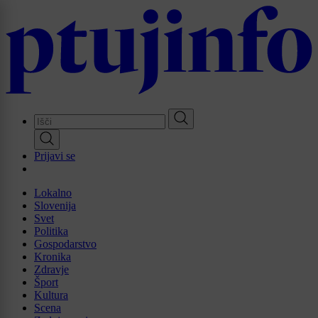
Skip
to
main
content
Prijavi se
Lokalno
Slovenija
Svet
Politika
Gospodarstvo
Kronika
Zdravje
Šport
Kultura
Scena