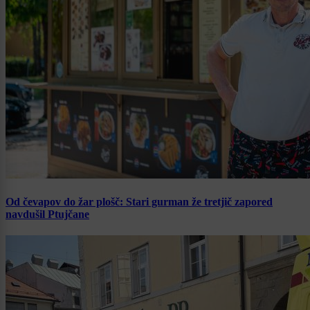
Od čevapov do žar plošč: Stari gurman že tretjič zapored
navdušil Ptujčane