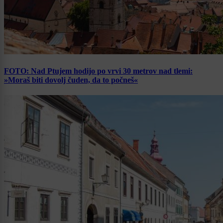
FOTO: Nad Ptujem hodijo po vrvi 30 metrov nad tlemi:
»Moraš biti dovolj čuden, da to počneš«