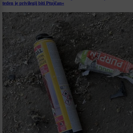
teden je privilegij biti Ptujčan«