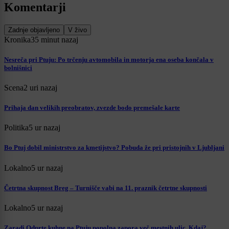
Komentarji
Zadnje objavljeno
V živo
Kronika
35 minut nazaj
Nesreča pri Ptuju: Po trčenju avtomobila in motorja ena oseba končala v
bolnišnici
Scena
2 uri nazaj
Prihaja dan velikih preobratov, zvezde bodo premešale karte
Politika
5 ur nazaj
Bo Ptuj dobil ministrstvo za kmetijstvo? Pobuda že pri pristojnih v Ljubljani
Lokalno
5 ur nazaj
Četrtna skupnost Breg – Turnišče vabi na 11. praznik četrtne skupnosti
Lokalno
5 ur nazaj
Zaradi Odprte kuhne na Ptuju popolna zapora več mestnih ulic. Kdaj?