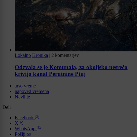
Lokalno
Kronika
|
2 komentarjev
Odzvala se je Komunala, za okoljsko nesrečo
krivijo kanal Perutnine Ptuj
arso vreme
napoved vremena
Nevihte
Deli
Facebook
X
WhatsApp
Pošlji