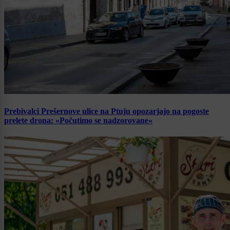
Prebivalci Prešernove ulice na Ptuju opozarjajo na pogoste
prelete drona: »Počutimo se nadzorovane«