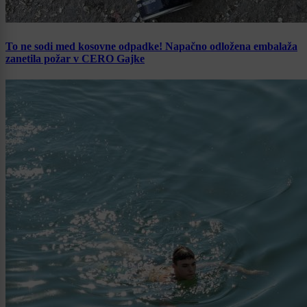
To ne sodi med kosovne odpadke! Napačno odložena embalaža
zanetila požar v CERO Gajke