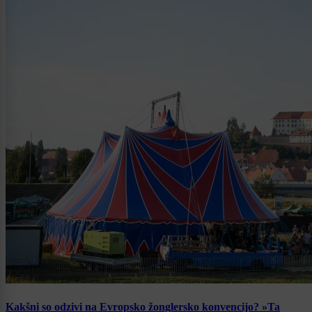
Kakšni so odzivi na Evropsko žonglersko konvencijo? »Ta