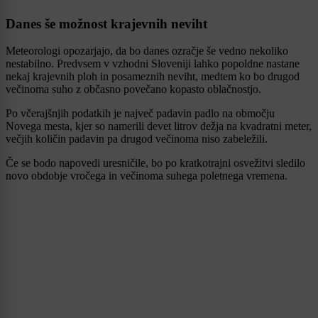
Danes še možnost krajevnih neviht
Meteorologi opozarjajo, da bo danes ozračje še vedno nekoliko
nestabilno. Predvsem v vzhodni Sloveniji lahko popoldne nastane
nekaj krajevnih ploh in posameznih neviht, medtem ko bo drugod
večinoma suho z občasno povečano kopasto oblačnostjo.
Po včerajšnjih podatkih je največ padavin padlo na območju
Novega mesta, kjer so namerili devet litrov dežja na kvadratni meter,
večjih količin padavin pa drugod večinoma niso zabeležili.
Če se bodo napovedi uresničile, bo po kratkotrajni osvežitvi sledilo
novo obdobje vročega in večinoma suhega poletnega vremena.