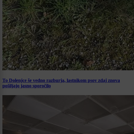
To Dolenjce še vedno razburja, lastnikom psov zdaj znova
pošiljajo jasno sporočilo