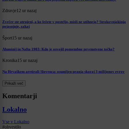
Zdravje
12 ur nazaj
Zvečer ste utrujeni, a ko ležete v posteljo, misli ne utihnejo? Strokovnjakinja
pojasnjuje, zakaj
Šport
15 ur nazaj
Aluminij in Nafta 1903: Kdo je osvojil pomembne prvenstvene točke?
Kronika
15 ur nazaj
Na Hrvaškem aretirali Slovenca: osumljen pranja skoraj 3 milijonov evrov
Prikaži več
Komentarji
Lokalno
Vse v Lokalno
#obvestilo