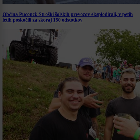
Občina Puconci: Stroški šolskih prevozov eksplodirali, v petih
letih poskočili za skoraj 150 odstotkov