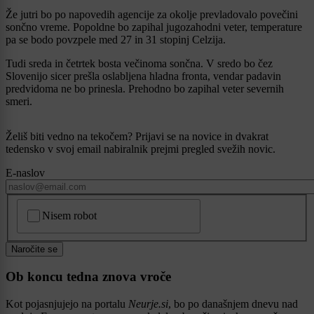
Že jutri bo po napovedih agencije za okolje prevladovalo povečini
sončno vreme. Popoldne bo zapihal jugozahodni veter, temperature
pa se bodo povzpele med 27 in 31 stopinj Celzija.
Tudi sreda in četrtek bosta večinoma sončna. V sredo bo čez
Slovenijo sicer prešla oslabljena hladna fronta, vendar padavin
predvidoma ne bo prinesla. Prehodno bo zapihal veter severnih
smeri.
Želiš biti vedno na tekočem? Prijavi se na novice in dvakrat
tedensko v svoj email nabiralnik prejmi pregled svežih novic.
E-naslov
CAPTCHA
Nisem robot
Naročite se
Ob koncu tedna znova vroče
Kot pojasnjujejo na portalu
Neurje.si
, bo po današnjem dnevu nad