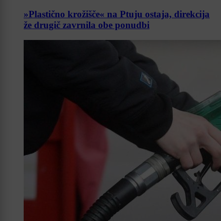
»Plastično krožišče« na Ptuju ostaja, direkcija
že drugič zavrnila obe ponudbi