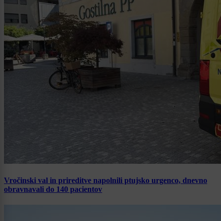
Vročinski val in prireditve napolnili ptujsko urgenco, dnevno
obravnavali do 140 pacientov