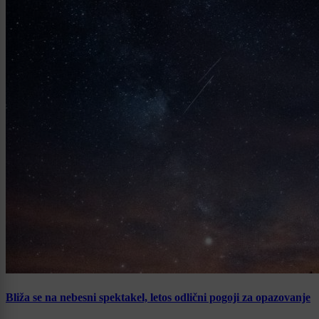
Bliža se na nebesni spektakel, letos odlični pogoji za opazovanje