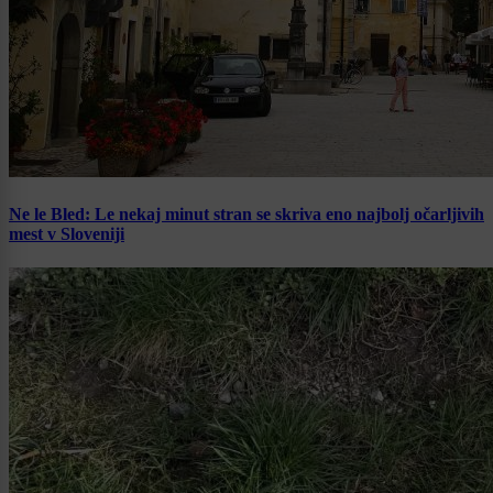
Ne le Bled: Le nekaj minut stran se skriva eno najbolj očarljivih
mest v Sloveniji