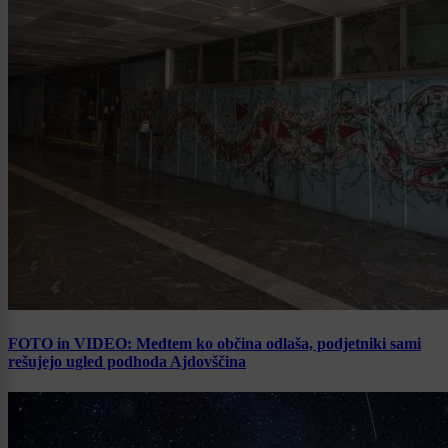
FOTO in VIDEO: Medtem ko občina odlaša, podjetniki sami
rešujejo ugled podhoda Ajdovščina