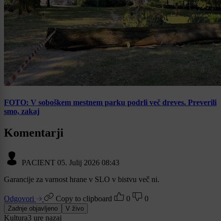
FOTO: V soboškem mestnem parku podrli več dreves. Preverili
smo, zakaj
Komentarji
PACIENT
05. Julij 2026 08:43
Garancije za varnost hrane v SLO v bistvu več ni.
Odgovori
Copy to clipboard
0
0
Zadnje objavljeno
V živo
Kultura
3 ure nazaj