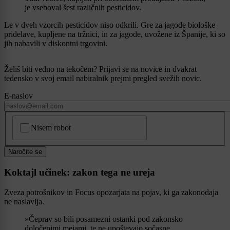
je vseboval šest različnih pesticidov.
Le v dveh vzorcih pesticidov niso odkrili. Gre za jagode biološke
pridelave, kupljene na tržnici, in za jagode, uvožene iz Španije, ki so
jih nabavili v diskontni trgovini.
Želiš biti vedno na tekočem? Prijavi se na novice in dvakrat
tedensko v svoj email nabiralnik prejmi pregled svežih novic.
E-naslov
CAPTCHA
Nisem robot
Naročite se
Koktajl učinek: zakon tega ne ureja
Zveza potrošnikov in Focus opozarjata na pojav, ki ga zakonodaja
ne naslavlja.
»Čeprav so bili posamezni ostanki pod zakonsko
določenimi mejami, te ne upoštevajo sočasne