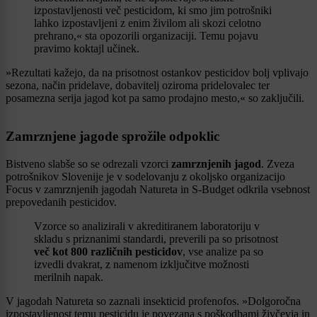
izpostavljenosti več pesticidom, ki smo jim potrošniki
lahko izpostavljeni z enim živilom ali skozi celotno
prehrano,« sta opozorili organizaciji. Temu pojavu
pravimo koktajl učinek.
»Rezultati kažejo, da na prisotnost ostankov pesticidov bolj vplivajo
sezona, način pridelave, dobavitelj oziroma pridelovalec ter
posamezna serija jagod kot pa samo prodajno mesto,« so zaključili.
Zamrznjene jagode sprožile odpoklic
Bistveno slabše so se odrezali vzorci
zamrznjenih jagod
. Zveza
potrošnikov Slovenije je v sodelovanju z okoljsko organizacijo
Focus v zamrznjenih jagodah Natureta in S-Budget odkrila vsebnost
prepovedanih pesticidov.
Vzorce so analizirali v akreditiranem laboratoriju v
skladu s priznanimi standardi, preverili pa so prisotnost
več kot 800 različnih pesticidov
, vse analize pa so
izvedli dvakrat, z namenom izključitve možnosti
merilnih napak.
V jagodah Natureta so zaznali insekticid profenofos. »Dolgoročna
izpostavljenost temu pesticidu je povezana s poškodbami živčevja in