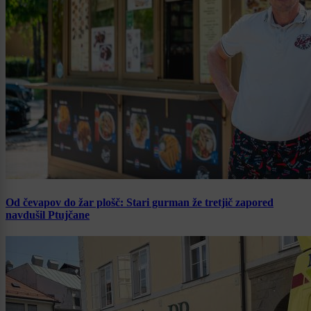
Od čevapov do žar plošč: Stari gurman že tretjič zapored
navdušil Ptujčane