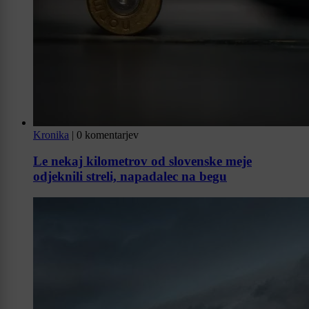
Kronika
|
0 komentarjev
Le nekaj kilometrov od slovenske meje
odjeknili streli, napadalec na begu