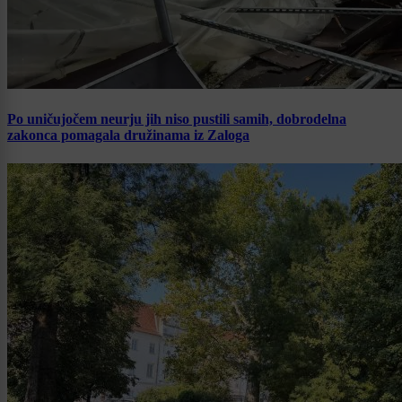
Po uničujočem neurju jih niso pustili samih, dobrodelna
zakonca pomagala družinama iz Zaloga