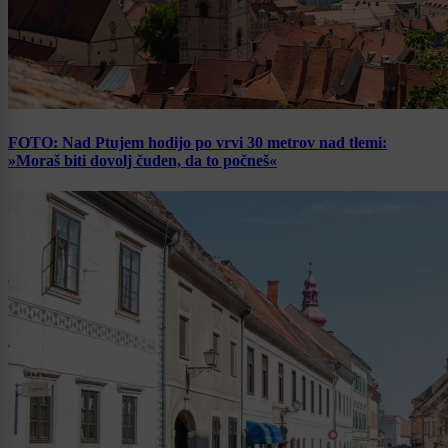
FOTO: Nad Ptujem hodijo po vrvi 30 metrov nad tlemi:
»Moraš biti dovolj čuden, da to počneš«