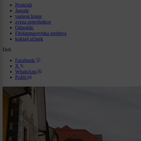
Pesticidi
Jagode
varnost hrane
zveza potrošnikov
Odpoklic
Fitofarmacevtska sredstva
koktajl učinek
Deli
Facebook
X
WhatsApp
Pošlji