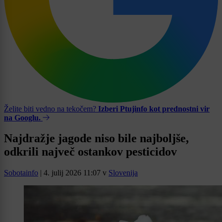
Želite biti vedno na tekočem?
Izberi Ptujinfo kot prednostni vir
na Googlu.
Najdražje jagode niso bile najboljše,
odkrili največ ostankov pesticidov
Sobotainfo
|
4. julij 2026 11:07
v
Slovenija