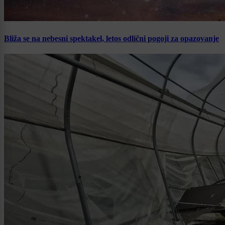
Bliža se na nebesni spektakel, letos odlični pogoji za opazovanje