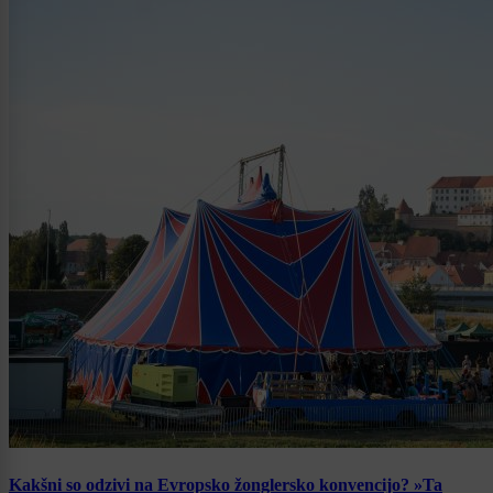
Kakšni so odzivi na Evropsko žonglersko konvencijo? »Ta