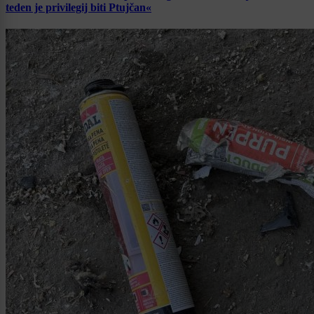
teden je privilegij biti Ptujčan«