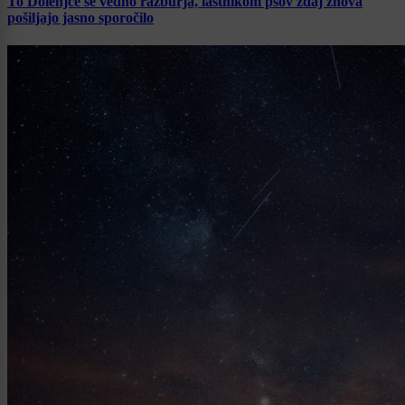
To Dolenjce še vedno razburja, lastnikom psov zdaj znova
pošiljajo jasno sporočilo