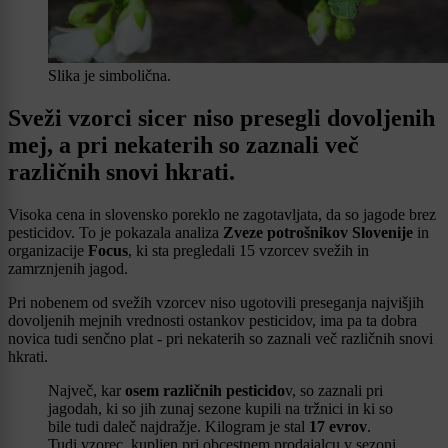
Slika je simbolična.
Sveži vzorci sicer niso presegli dovoljenih
mej, a pri nekaterih so zaznali več
različnih snovi hkrati.
Visoka cena in slovensko poreklo ne zagotavljata, da so jagode brez
pesticidov. To je pokazala analiza
Zveze potrošnikov Slovenije
in
organizacije
Focus
, ki sta pregledali 15 vzorcev svežih in
zamrznjenih jagod.
Pri nobenem od svežih vzorcev niso ugotovili preseganja najvišjih
dovoljenih mejnih vrednosti ostankov pesticidov, ima pa ta dobra
novica tudi senčno plat - pri nekaterih so zaznali več različnih snovi
hkrati.
Največ, kar
osem različnih pesticido
v, so zaznali pri
jagodah, ki so jih zunaj sezone kupili na tržnici in ki so
bile tudi daleč najdražje. Kilogram je stal
17 evrov
.
Tudi vzorec, kupljen pri obcestnem prodajalcu v sezoni,