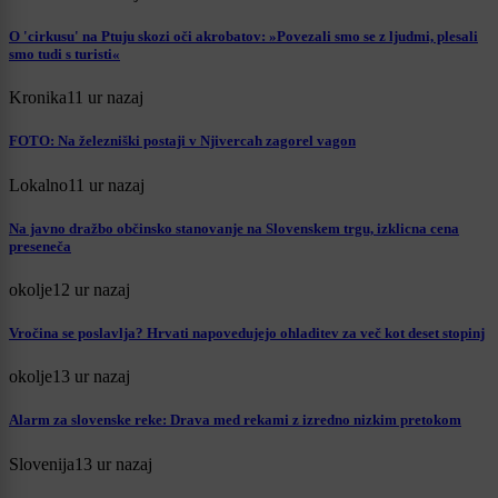
O 'cirkusu' na Ptuju skozi oči akrobatov: »Povezali smo se z ljudmi, plesali
smo tudi s turisti«
Kronika
11 ur nazaj
FOTO: Na železniški postaji v Njivercah zagorel vagon
Lokalno
11 ur nazaj
Na javno dražbo občinsko stanovanje na Slovenskem trgu, izklicna cena
preseneča
okolje
12 ur nazaj
Vročina se poslavlja? Hrvati napovedujejo ohladitev za več kot deset stopinj
okolje
13 ur nazaj
Alarm za slovenske reke: Drava med rekami z izredno nizkim pretokom
Slovenija
13 ur nazaj