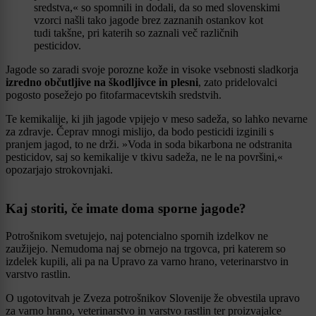
sredstva,« so spomnili in dodali, da so med slovenskimi
vzorci našli tako jagode brez zaznanih ostankov kot
tudi takšne, pri katerih so zaznali več različnih
pesticidov.
Jagode so zaradi svoje porozne kože in visoke vsebnosti sladkorja
izredno občutljive na škodljivce in plesni
, zato pridelovalci
pogosto posežejo po fitofarmacevtskih sredstvih.
Te kemikalije, ki jih jagode vpijejo v meso sadeža, so lahko nevarne
za zdravje. Čeprav mnogi mislijo, da bodo pesticidi izginili s
pranjem jagod, to ne drži. »Voda in soda bikarbona ne odstranita
pesticidov, saj so kemikalije v tkivu sadeža, ne le na površini,«
opozarjajo strokovnjaki.
Kaj storiti, če imate doma sporne jagode?
Potrošnikom svetujejo, naj potencialno spornih izdelkov ne
zaužijejo. Nemudoma naj se obrnejo na trgovca, pri katerem so
izdelek kupili, ali pa na Upravo za varno hrano, veterinarstvo in
varstvo rastlin.
O ugotovitvah je Zveza potrošnikov Slovenije že obvestila upravo
za varno hrano, veterinarstvo in varstvo rastlin ter proizvajalce