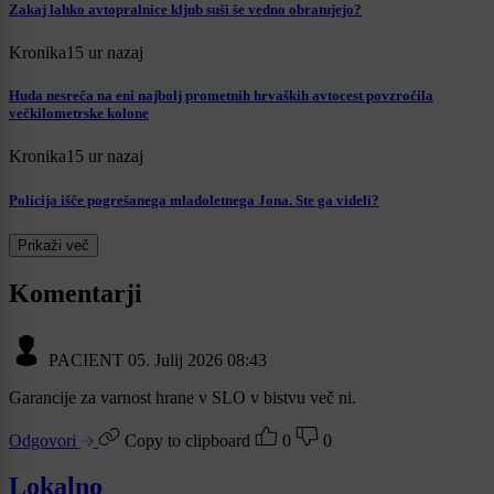
Zakaj lahko avtopralnice kljub suši še vedno obratujejo?
Kronika
15 ur nazaj
Huda nesreča na eni najbolj prometnih hrvaških avtocest povzročila
večkilometrske kolone
Kronika
15 ur nazaj
Policija išče pogrešanega mladoletnega Jona. Ste ga videli?
Prikaži več
Komentarji
PACIENT
05. Julij 2026 08:43
Garancije za varnost hrane v SLO v bistvu več ni.
Odgovori
Copy to clipboard
0
0
Lokalno