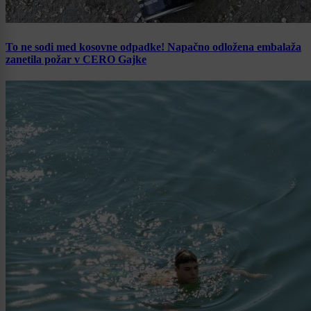
To ne sodi med kosovne odpadke! Napačno odložena embalaža
zanetila požar v CERO Gajke