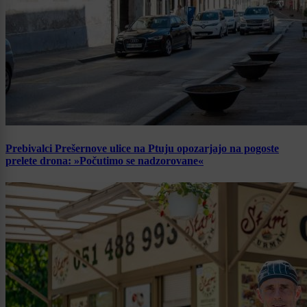
Prebivalci Prešernove ulice na Ptuju opozarjajo na pogoste
prelete drona: »Počutimo se nadzorovane«