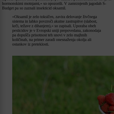
hormonskimi motnjami,« so opozorili. V zamrznjenih jagodah S-
Budget pa so zaznali insekticid oksamil.
»Oksamil je zelo toksičen, zavira delovanje živčnega
sistema in lahko povzroči akutne zastrupitve (slabost,
krči, težave z dihanjem),« so zapisali. Uporaba obeh
pesticidov je v Evropski uniji prepovedana, zakonodaja
pa dopušča prisotnost teh snovi v zelo majhnih
količinah, na primer zaradi onesnaženja okolja ali
ostankov iz preteklosti.