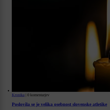
Kronika
|
0 komentarjev
Poslovila se je velika osebnost slovenske atletike