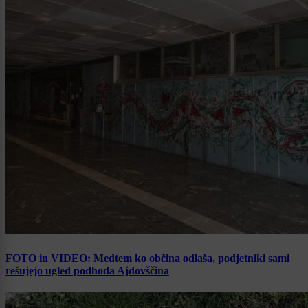
FOTO in VIDEO: Medtem ko občina odlaša, podjetniki sami
rešujejo ugled podhoda Ajdovščina