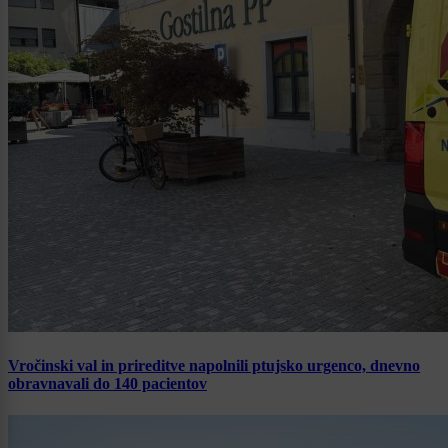
Vročinski val in prireditve napolnili ptujsko urgenco, dnevno
obravnavali do 140 pacientov