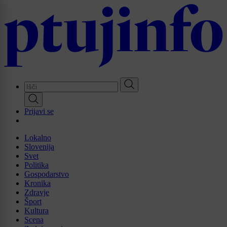
Skip
to
main
content
Prijavi se
Lokalno
Slovenija
Svet
Politika
Gospodarstvo
Kronika
Zdravje
Šport
Kultura
Scena