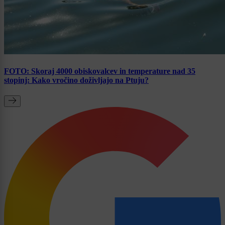
FOTO: Skoraj 4000 obiskovalcev in temperature nad 35
stopinj: Kako vročino doživljajo na Ptuju?