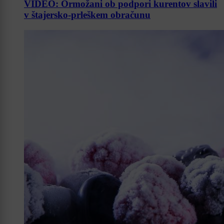
VIDEO: Ormožani ob podpori kurentov slavili
v štajersko-prleškem obračunu