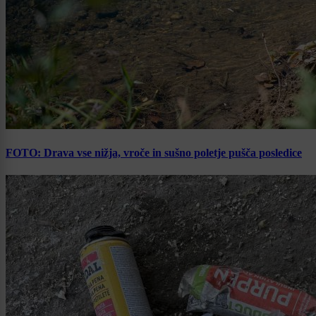
FOTO: Drava vse nižja, vroče in sušno poletje pušča posledice