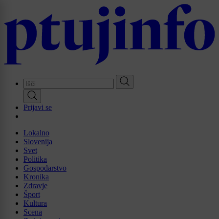
Skip
to
main
content
Prijavi se
Lokalno
Slovenija
Svet
Politika
Gospodarstvo
Kronika
Zdravje
Šport
Kultura
Scena