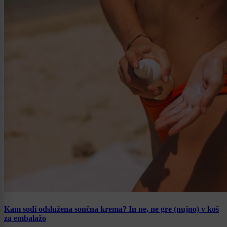
Kam sodi odslužena sončna krema? In ne, ne gre (nujno) v koš
za embalažo