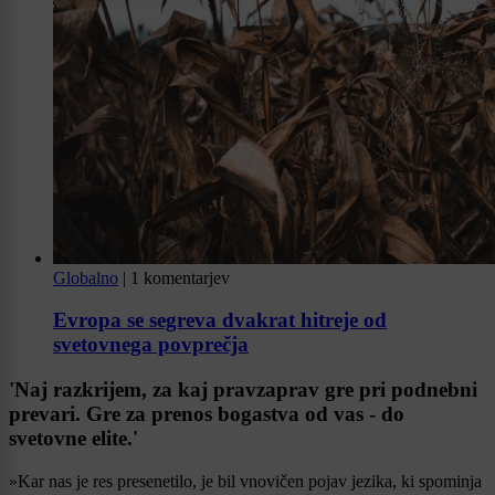
Globalno
|
1 komentarjev
Evropa se segreva dvakrat hitreje od
svetovnega povprečja
'
Naj razkrijem, za kaj pravzaprav gre pri podnebni
prevari. Gre za prenos bogastva od vas - do
svetovne elite
.'
»Kar nas je res presenetilo, je bil vnovičen pojav jezika, ki spominja