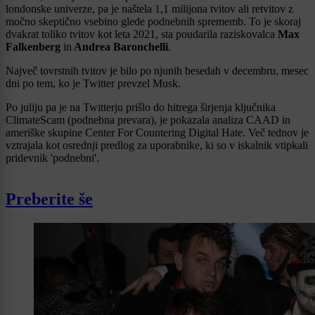
londonske univerze, pa je naštela 1,1 milijona tvitov ali retvitov z
močno skeptično vsebino glede podnebnih sprememb. To je skoraj
dvakrat toliko tvitov kot leta 2021, sta poudarila raziskovalca
Max
Falkenberg
in
Andrea Baronchelli
.
Največ tovrstnih tvitov je bilo po njunih besedah v decembru, mesec
dni po tem, ko je Twitter prevzel Musk.
Po juliju pa je na Twitterju prišlo do hitrega širjenja ključnika
ClimateScam (podnebna prevara), je pokazala analiza CAAD in
ameriške skupine Center For Countering Digital Hate. Več tednov je
vztrajala kot osrednji predlog za uporabnike, ki so v iskalnik vtipkali
pridevnik 'podnebni'.
Preberite še