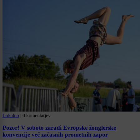
Lokalno
|
0 komentarjev
Pozor! V soboto zaradi Evropske žonglerske
konvencije več začasnih prometnih zapor