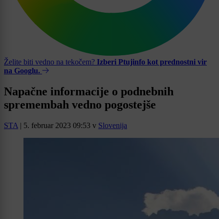
Želite biti vedno na tekočem?
Izberi Ptujinfo kot prednostni vir
na Googlu.
Napačne informacije o podnebnih
spremembah vedno pogostejše
STA
|
5. februar 2023 09:53
v
Slovenija