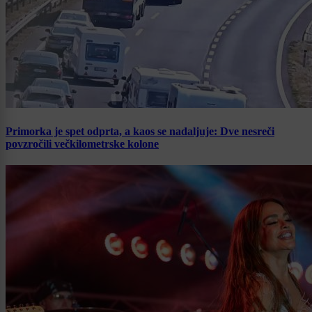
Primorka je spet odprta, a kaos se nadaljuje: Dve nesreči
povzročili večkilometrske kolone