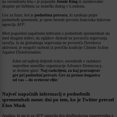
na osemdeseta leta,« je pojasnila
Jennie King
iz raziskovalne
skupine pri Inštitutu za strateški dialog v Londonu.
Gre za fraze, kot je
podnebna prevara
, ki zanikajo pojav
podnebnih sprememb, je njene besede povzela francoska tiskovna
agencija
AFP
.
Med pogostimi napačnimi trditvami o podnebnih spremembah sta
med drugimi trditvi, da ogljikov dioksid ne povzroča segrevanja
ozračja, in da globalnega segrevanja ne povzroča človekova
aktivnost, je mogoče razbrati iz poročila koalicije Climate Action
Against Disinformation.
Eden od najbolj deljenih tvitov, navedenih v raziskavi
neprofitne ameriške organizacije Advance Democracy,
se denimo glasi: '
Naj razkrijem, za kaj pravzaprav
gre pri podnebni prevari. Gre za prenos bogastva
od vas -- do svetovne elite
.'
Največ napačnih informacij o podnebnih
spremembah mesec dni po tem, ko je Twitter prevzel
Elon Musk
Analiza, ki sta jo za
AFP
opravila dva družboslovna znanstvenika z