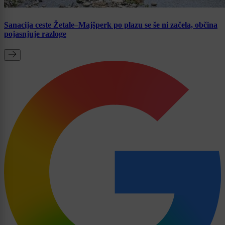
Sanacija ceste Žetale–Majšperk po plazu se še ni začela, občina
pojasnjuje razloge