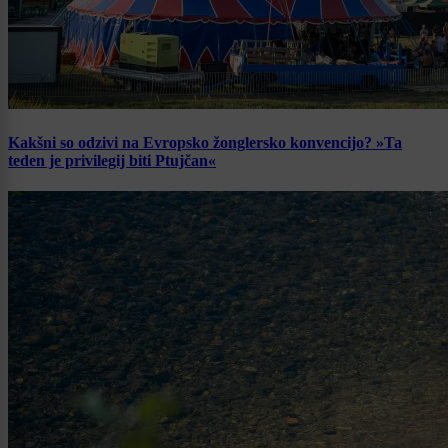
Kakšni so odzivi na Evropsko žonglersko konvencijo? »Ta
teden je privilegij biti Ptujčan«