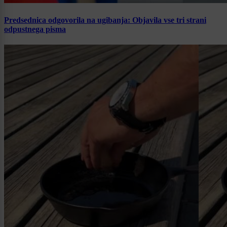
Predsednica odgovorila na ugibanja: Objavila vse tri strani
odpustnega pisma