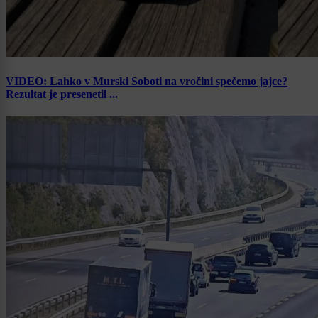
VIDEO: Lahko v Murski Soboti na vročini spečemo jajce?
Rezultat je presenetil ...