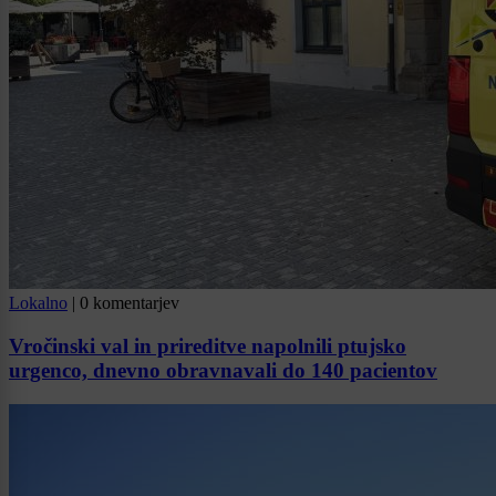
Lokalno
|
0 komentarjev
Vročinski val in prireditve napolnili ptujsko
urgenco, dnevno obravnavali do 140 pacientov