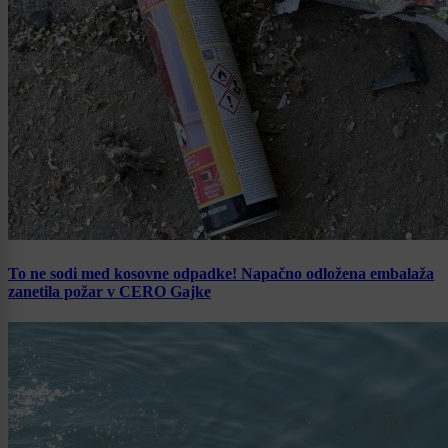
To ne sodi med kosovne odpadke! Napačno odložena embalaža
zanetila požar v CERO Gajke