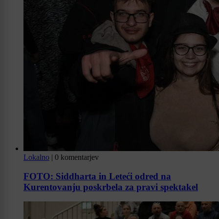
Lokalno
|
0 komentarjev
FOTO: Siddharta in Leteći odred na
Kurentovanju poskrbela za pravi spektakel