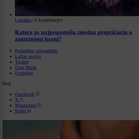
Lokalno
|
0 komentarjev
Katera so najpogostejša zmotna prepričanja o
zamrznjeni hrani?
Podnebne spremembe
Lažne novice
Twitter
Elon Musk
Podnebje
Deli
Facebook
X
WhatsApp
Pošlji