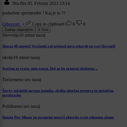
ffra-ffra
05. Februar 2023 13:14
podnebne spremembe ! Kaj je to ??
Odgovori
Copy to clipboard
0
0
Zadnje objavljeno
V živo
Slovenija
10 minut nazaj
Skoraj 40 stopinj! Vročinski val prinesel nove rekorde po vsej Sloveniji
okolje
18 minut nazaj
Vročina se vrača, suša ostaja. Dež ne bo prinesel olajšanja ...
Turizem
eno uro nazaj
Šterov zid dobil novega lastnika, sledita obsežna prenova in turistična
preobrazba
Politika
eno uro nazaj
Nataša Pirc Musar po prometni nesreči objavila svoje odpustno pismo