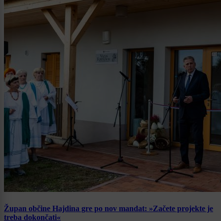
Župan občine Hajdina gre po nov mandat: »Začete projekte je
treba dokončati«