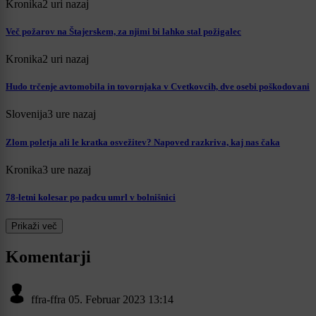
Kronika
2 uri nazaj
Več požarov na Štajerskem, za njimi bi lahko stal požigalec
Kronika
2 uri nazaj
Hudo trčenje avtomobila in tovornjaka v Cvetkovcih, dve osebi poškodovani
Slovenija
3 ure nazaj
Zlom poletja ali le kratka osvežitev? Napoved razkriva, kaj nas čaka
Kronika
3 ure nazaj
78-letni kolesar po padcu umrl v bolnišnici
Prikaži več
Komentarji
ffra-ffra
05. Februar 2023 13:14