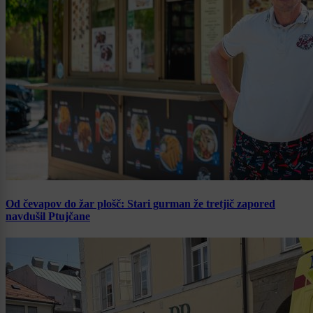
Od čevapov do žar plošč: Stari gurman že tretjič zapored
navdušil Ptujčane