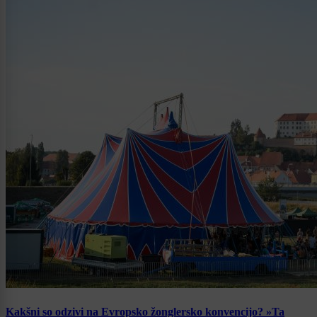
Kakšni so odzivi na Evropsko žonglersko konvencijo? »Ta