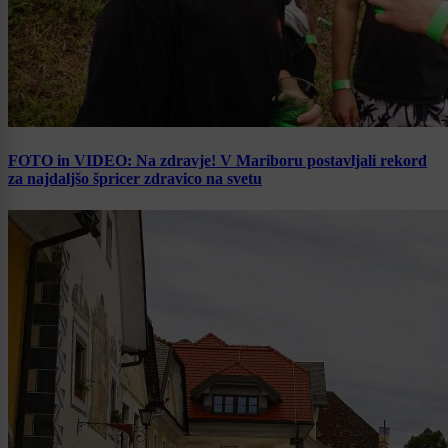
FOTO in VIDEO: Na zdravje! V Mariboru postavljali rekord
za najdaljšo špricer zdravico na svetu