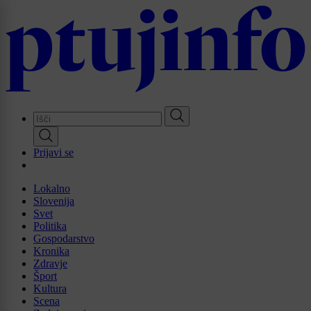
Skip
to
main
content
Prijavi se
Lokalno
Slovenija
Svet
Politika
Gospodarstvo
Kronika
Zdravje
Šport
Kultura
Scena