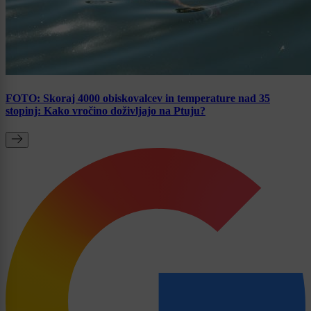
FOTO: Skoraj 4000 obiskovalcev in temperature nad 35
stopinj: Kako vročino doživljajo na Ptuju?