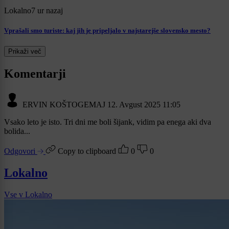
Lokalno
7 ur nazaj
Vprašali smo turiste: kaj jih je pripeljalo v najstarejše slovensko mesto?
Prikaži več
Komentarji
ERVIN KOŠTOGEMAJ
12. Avgust 2025 11:05
Vsako leto je isto. Tri dni me boli šijank, vidim pa enega aki dva
bolida...
Odgovori
Copy to clipboard
0
0
Lokalno
Vse v Lokalno