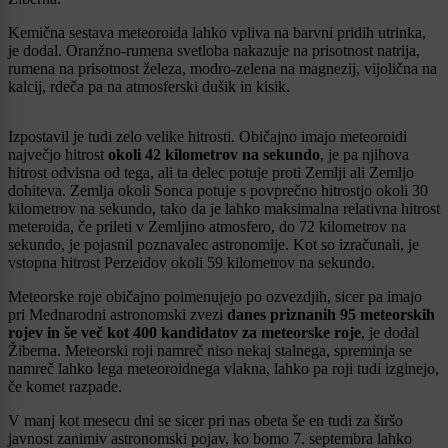
Kemična sestava meteoroida lahko vpliva na barvni pridih utrinka,
je dodal. Oranžno-rumena svetloba nakazuje na prisotnost natrija,
rumena na prisotnost železa, modro-zelena na magnezij, vijolična na
kalcij, rdeča pa na atmosferski dušik in kisik.
Izpostavil je tudi zelo velike hitrosti. Običajno imajo meteoroidi
največjo hitrost
okoli 42 kilometrov na sekundo
, je pa njihova
hitrost odvisna od tega, ali ta delec potuje proti Zemlji ali Zemljo
dohiteva. Zemlja okoli Sonca potuje s povprečno hitrostjo okoli 30
kilometrov na sekundo, tako da je lahko maksimalna relativna hitrost
meteroida, če prileti v Zemljino atmosfero, do 72 kilometrov na
sekundo, je pojasnil poznavalec astronomije. Kot so izračunali, je
vstopna hitrost Perzeidov okoli 59 kilometrov na sekundo.
Meteorske roje običajno poimenujejo po ozvezdjih, sicer pa imajo
pri Mednarodni astronomski zvezi
danes priznanih 95 meteorskih
rojev in še več kot 400 kandidatov za meteorske roje
, je dodal
Žiberna. Meteorski roji namreč niso nekaj stalnega, spreminja se
namreč lahko lega meteoroidnega vlakna, lahko pa roji tudi izginejo,
če komet razpade.
V manj kot mesecu dni se sicer pri nas obeta še en tudi za širšo
javnost zanimiv astronomski pojav, ko bomo 7. septembra lahko