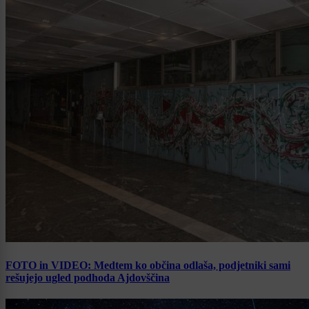
FOTO in VIDEO: Medtem ko občina odlaša, podjetniki sami
rešujejo ugled podhoda Ajdovščina