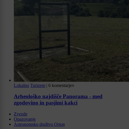
Lokalno
Turizem
|
6 komentarjev
Arheološko najdišče Panorama - med
zgodovino in pasjimi kakci
Zvezde
Opazovanje
Astronomsko društvo Orion