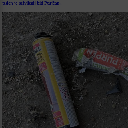
teden je privilegij biti Ptujčan«