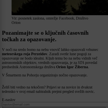
Vir: posnetek zaslona, omrežje Facebook, Društvo
Orion
Pozanimajte se o ključnih časovnih
točkah za opazovanje.
V noči na sredo bomo na nebu vnovič lahko opazovali vrhunec
meteorskega roja Perzeidov
. Zaradi svetle lune pogoji za
opazovanje ne bodo idealni. Kljub temu bo na nebu vidnih več
astronomskih objektov, vrednih opazovanja, je za
STA
povedal
predsednik Astronomskega društva
Orion Igor Žiberna
.
V Šmartnem na Pohorju organizirajo nočno opazovanje.
Želiš biti vedno na tekočem? Prijavi se na novice in dvakrat
tedensko v svoj email nabiralnik prejmi pregled svežih novic.
E-naslov