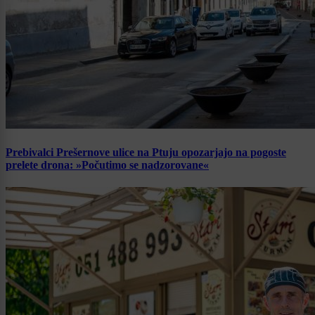
Prebivalci Prešernove ulice na Ptuju opozarjajo na pogoste
prelete drona: »Počutimo se nadzorovane«