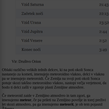
Vir: Društvo Orion
Oblaki različno velikih trdnih delcev, ki na poti okoli Sonca
nastanejo za kometi, imenujejo meteoroidno vlakno, delci v vlaknu
pa se imenujejo meteoroidi. Če Zemlja na svoji poti okoli Sonca
potuje skozi takšno meteoroidno vlakno, nastopi večja verjetnost, da
bodo ti delci zašli v zgornje plasti Zemljine atmosfere.
Če meteoroid zaide v Zemljino atmosfero in tam zgori, ga
imenujemo
meteor
, če pa prileti na Zemljino površje in torej preživi
let skozi atmosfero, pa ga imenujemo
meteorit
, je ob tem pojasnil
Žiberna.