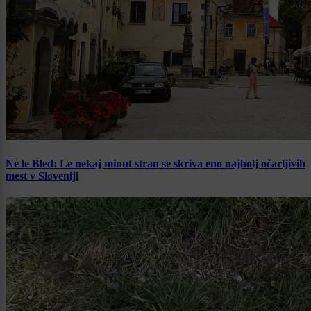
Ne le Bled: Le nekaj minut stran se skriva eno najbolj očarljivih
mest v Sloveniji