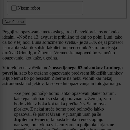
CAPTCHA
Nisem robot
Naročite se
Pogoji za opazovanje meteorskega roja Perzeidov letos ne bodo
idealni. »Noč na 13. avgust je približno tri dni po polni Luni, tako
da bo v tej noči Luna sorazmerno svetla,« je za
STA
dejal profesor
na mariborski filozofski fakulteti in predsednik Astronomskega
društva Orion Igor Žiberna. Vremenska napoved bo za nočno
opazovanje, kot kaže, ugodna.
V torek bo na začetku noči
osvetljenega 83 odstotkov Luninega
površja
, zato bo oteženo opazovanje predvsem šibkejših utrinkov.
Kljub temu bo po besedah Žiberne na nebu vidnih kar nekaj
astronomskih objektov, ki so vredni opazovanja in fotografiranja.
»Že pred polnočjo bomo lahko opazovali planet Saturn,
katerega kolobarji so skoraj poravnani z Zemljo, zato
bodo vidni z boka kot tanka prečka čez Saturnovo
ploskev. Z nekaj sreče bomo pred polnočjo lahko
opazovali še planet
Uran
, v jutranjih urah pa še
Jupiter in Venero
, ki bosta le okoli eno stopinjo
narazen, torej vidna v istem zornem polju okularja z ne
preveliko povečavo. Poletno nočno nebo je znano po