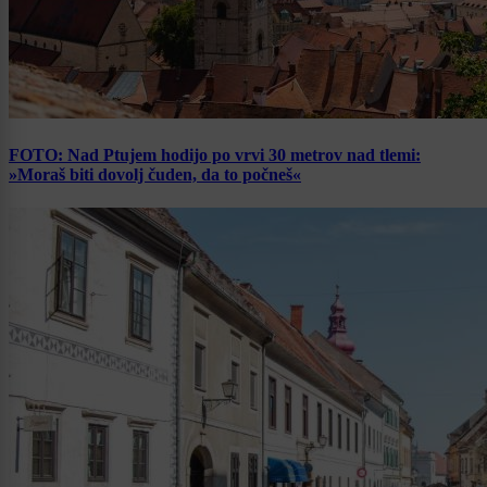
FOTO: Nad Ptujem hodijo po vrvi 30 metrov nad tlemi:
»Moraš biti dovolj čuden, da to počneš«