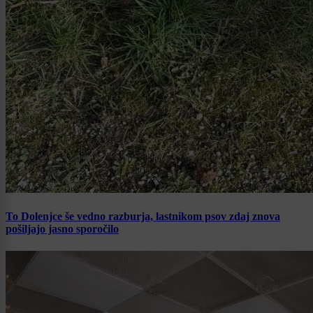
To Dolenjce še vedno razburja, lastnikom psov zdaj znova
pošiljajo jasno sporočilo