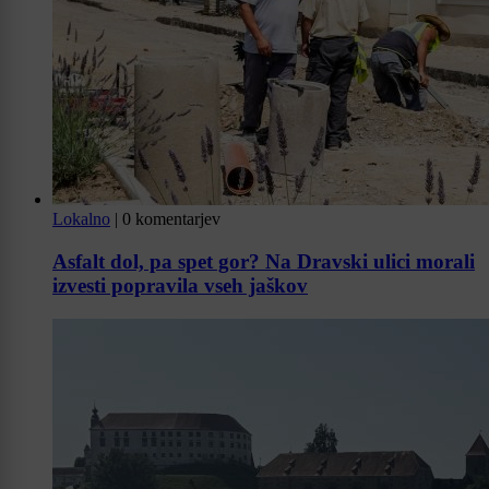
Lokalno
|
0 komentarjev
Asfalt dol, pa spet gor? Na Dravski ulici morali
izvesti popravila vseh jaškov