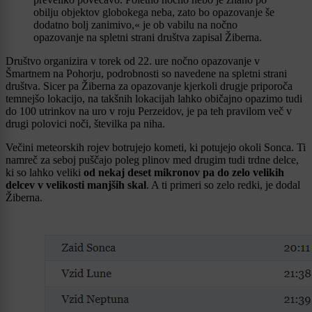
obilju objektov globokega neba, zato bo opazovanje še
dodatno bolj zanimivo,« je ob vabilu na nočno
opazovanje na spletni strani društva zapisal Žiberna.
Društvo organizira v torek od 22. ure nočno opazovanje v
Šmartnem na Pohorju, podrobnosti so navedene na spletni strani
društva. Sicer pa Žiberna za opazovanje kjerkoli drugje priporoča
temnejšo lokacijo, na takšnih lokacijah lahko običajno opazimo tudi
do 100 utrinkov na uro v roju Perzeidov, je pa teh pravilom več v
drugi polovici noči, številka pa niha.
Večini meteorskih rojev botrujejo kometi, ki potujejo okoli Sonca. Ti
namreč za seboj puščajo poleg plinov med drugim tudi trdne delce,
ki so lahko veliki
od nekaj deset mikronov pa do zelo velikih
delcev v velikosti manjših skal
. A ti primeri so zelo redki, je dodal
Žiberna.