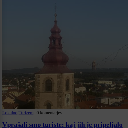
Lokalno
Turizem
|
0 komentarjev
Vprašali smo turiste: kaj jih je pripeljalo