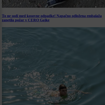
To ne sodi med kosovne odpadke! Napačno odložena embalaža
zanetila požar v CERO Gajke