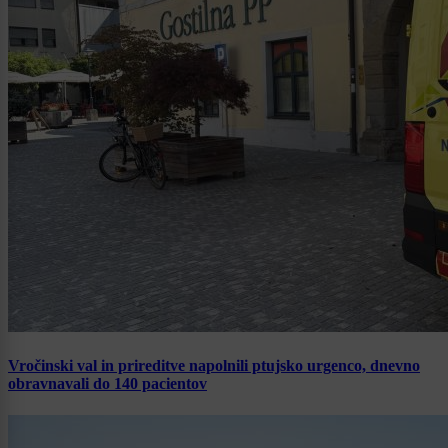
Vročinski val in prireditve napolnili ptujsko urgenco, dnevno
obravnavali do 140 pacientov