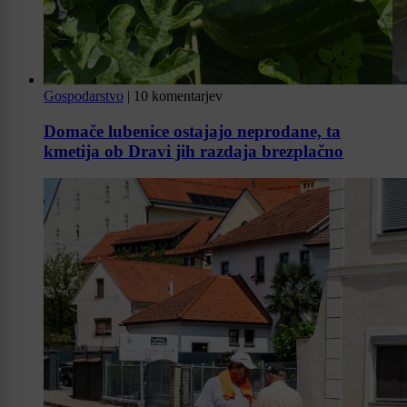
Gospodarstvo
|
10 komentarjev
Domače lubenice ostajajo neprodane, ta
kmetija ob Dravi jih razdaja brezplačno