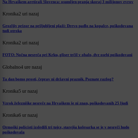
Na Hrvaškem aretirali Slovenca: osumljen pranja skoraj 3 milijonov evrov
Kronika
2 uri nazaj
Grozljiv prizor na priljubljeni plaži: Drevo padlo na kopalce, poškodovana
tudi otroka
Kronika
2 uri nazaj
FOTO: Nočna nesreča pri Krku, gliser trčil v obalo, dve osebi poškodovani
Globalno
4 ure nazaj
Ta dan bomo prosti, čeprav ni državni praznik. Poznate razlog?
Kronika
5 ur nazaj
Vzrok železniške nesreče na Hrvaškem še ni znan, poškodovanih 25 ljudi
Kronika
6 ur nazaj
Ormoški policisti izsledili tri tujce, starejša kolesarka se je v nesreči hudo
poškodovala