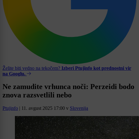
Želite biti vedno na tekočem?
Izberi Ptujinfo kot prednostni vir
na Googlu.
Ne zamudite vrhunca noči: Perzeidi bodo
znova razsvetlili nebo
Ptujinfo
|
11. avgust 2025 17:00
v
Slovenija