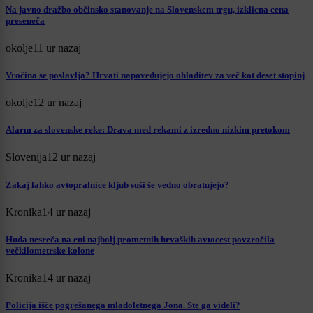
Na javno dražbo občinsko stanovanje na Slovenskem trgu, izklicna cena
preseneča
okolje
11 ur nazaj
Vročina se poslavlja? Hrvati napovedujejo ohladitev za več kot deset stopinj
okolje
12 ur nazaj
Alarm za slovenske reke: Drava med rekami z izredno nizkim pretokom
Slovenija
12 ur nazaj
Zakaj lahko avtopralnice kljub suši še vedno obratujejo?
Kronika
14 ur nazaj
Huda nesreča na eni najbolj prometnih hrvaških avtocest povzročila
večkilometrske kolone
Kronika
14 ur nazaj
Policija išče pogrešanega mladoletnega Jona. Ste ga videli?