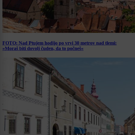
FOTO: Nad Ptujem hodijo po vrvi 30 metrov nad tlemi:
»Moraš biti dovolj čuden, da to počneš«