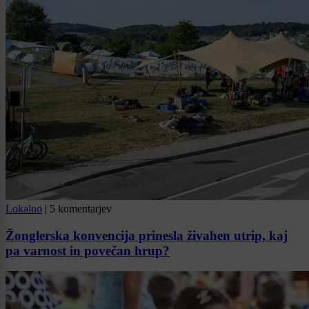
Lokalno
|
5 komentarjev
Žonglerska konvencija prinesla živahen utrip, kaj
pa varnost in povečan hrup?