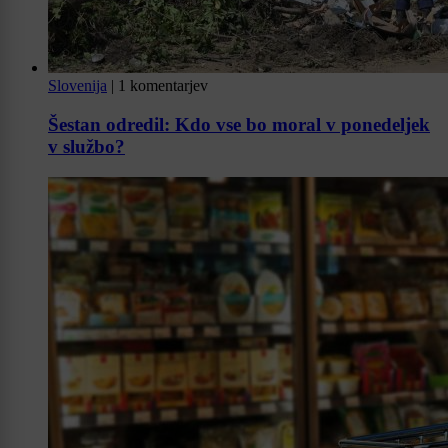
Slovenija
|
1 komentarjev
Šestan odredil: Kdo vse bo moral v ponedeljek
v službo?