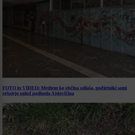
FOTO in VIDEO: Medtem ko občina odlaša, podjetniki sami
rešujejo ugled podhoda Ajdovščina