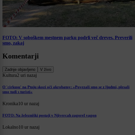
FOTO: V soboškem mestnem parku podrli več dreves. Preverili
smo, zakaj
Komentarji
Zadnje objavljeno
V živo
Kultura
2 uri nazaj
O 'cirkusu' na Ptuju skozi oči akrobatov: »Povezali smo se z ljudmi, plesali
smo tudi s turisti«
Kronika
10 ur nazaj
FOTO: Na železniški postaji v Njivercah zagorel vagon
Lokalno
10 ur nazaj