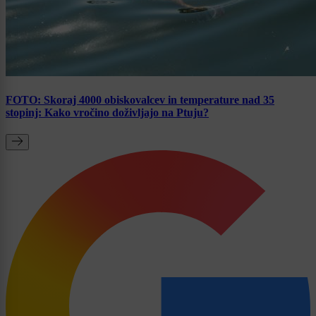
FOTO: Skoraj 4000 obiskovalcev in temperature nad 35
stopinj: Kako vročino doživljajo na Ptuju?