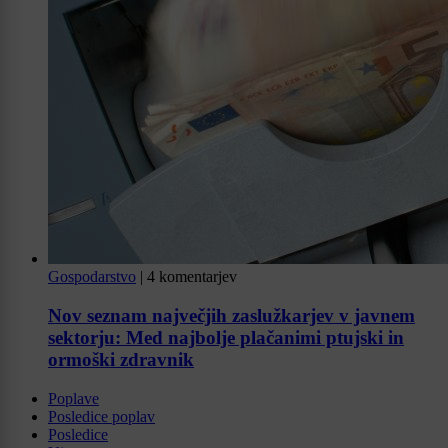
Gospodarstvo
|
4 komentarjev
Nov seznam največjih zaslužkarjev v javnem
sektorju: Med najbolje plačanimi ptujski in
ormoški zdravnik
Poplave
Posledice poplav
Posledice