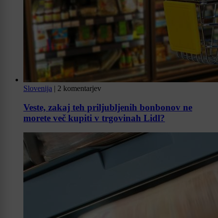
Slovenija
|
2 komentarjev
Veste, zakaj teh priljubljenih bonbonov ne
morete več kupiti v trgovinah Lidl?