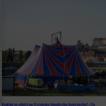
Kakšni so odzivi na Evropsko žonglersko konvencijo? »Ta