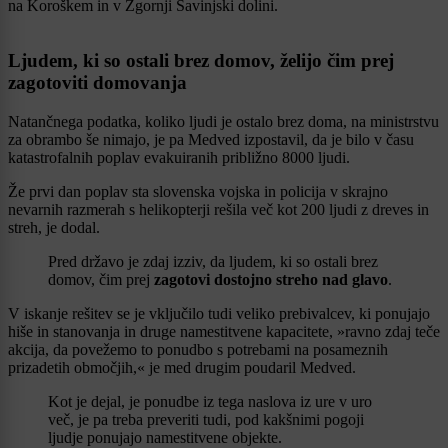
na Koroškem in v Zgornji Savinjski dolini.
Ljudem, ki so ostali brez domov, želijo čim prej
zagotoviti domovanja
Natančnega podatka, koliko ljudi je ostalo brez doma, na ministrstvu
za obrambo še nimajo, je pa Medved izpostavil, da je bilo v času
katastrofalnih poplav evakuiranih približno 8000 ljudi.
Že prvi dan poplav sta slovenska vojska in policija v skrajno
nevarnih razmerah s helikopterji rešila več kot 200 ljudi z dreves in
streh, je dodal.
Pred državo je zdaj izziv, da ljudem, ki so ostali brez
domov, čim prej
zagotovi dostojno streho nad glavo
.
V iskanje rešitev se je vključilo tudi veliko prebivalcev, ki ponujajo
hiše in stanovanja in druge namestitvene kapacitete, »ravno zdaj teče
akcija, da povežemo to ponudbo s potrebami na posameznih
prizadetih območjih,« je med drugim poudaril Medved.
Kot je dejal, je ponudbe iz tega naslova iz ure v uro
več, je pa treba preveriti tudi, pod kakšnimi pogoji
ljudje ponujajo namestitvene objekte.