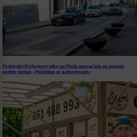
Prebivalci Prešernove ulice na Ptuju opozarjajo na pogoste
prelete drona: »Počutimo se nadzorovane«