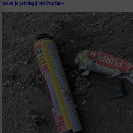
teden je privilegij biti Ptujčan«