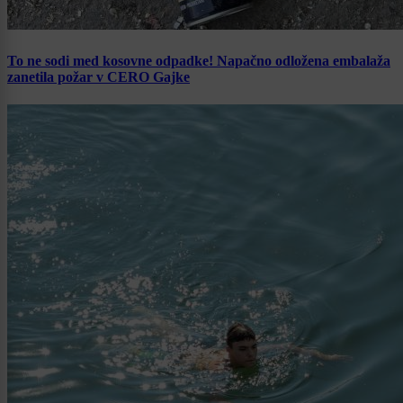
To ne sodi med kosovne odpadke! Napačno odložena embalaža
zanetila požar v CERO Gajke