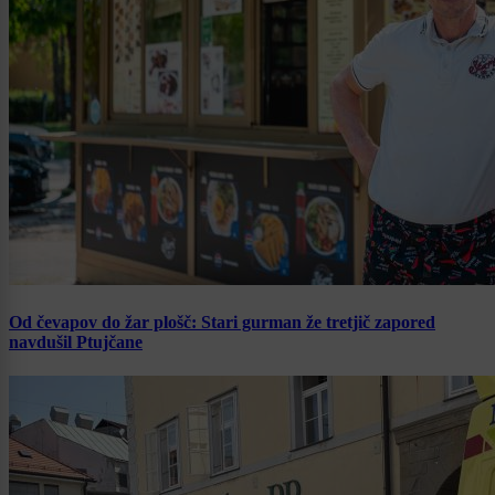
Od čevapov do žar plošč: Stari gurman že tretjič zapored
navdušil Ptujčane