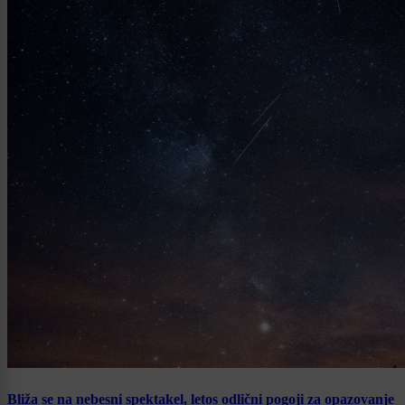
Bliža se na nebesni spektakel, letos odlični pogoji za opazovanje