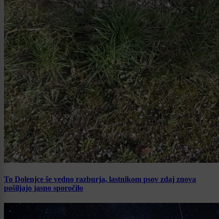
To Dolenjce še vedno razburja, lastnikom psov zdaj znova
pošiljajo jasno sporočilo