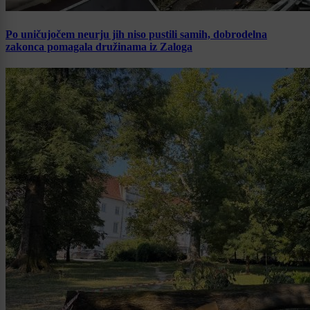
Po uničujočem neurju jih niso pustili samih, dobrodelna
zakonca pomagala družinama iz Zaloga