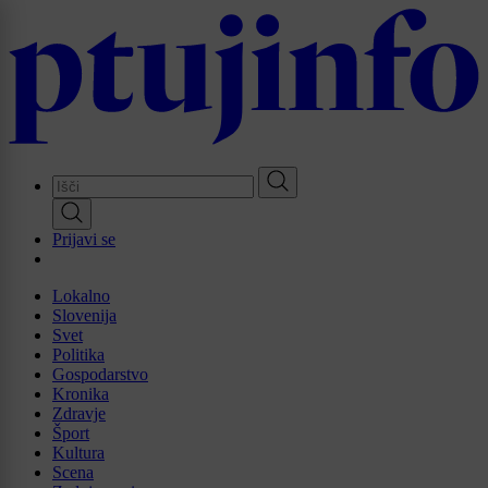
Skip
to
main
content
Prijavi se
Lokalno
Slovenija
Svet
Politika
Gospodarstvo
Kronika
Zdravje
Šport
Kultura
Scena