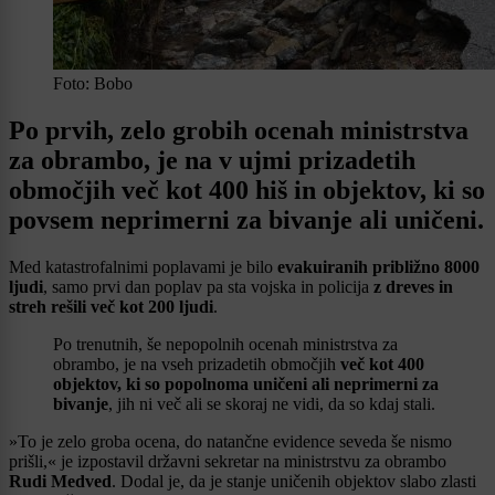
Foto: Bobo
Po prvih, zelo grobih ocenah ministrstva
za obrambo, je na v ujmi prizadetih
območjih več kot 400 hiš in objektov, ki so
povsem neprimerni za bivanje ali uničeni.
Med katastrofalnimi poplavami je bilo
evakuiranih približno 8000
ljudi
, samo prvi dan poplav pa sta vojska in policija
z dreves in
streh rešili več kot 200 ljudi
.
Po trenutnih, še nepopolnih ocenah ministrstva za
obrambo, je na vseh prizadetih območjih
več kot 400
objektov, ki so popolnoma uničeni ali neprimerni za
bivanje
, jih ni več ali se skoraj ne vidi, da so kdaj stali.
»To je zelo groba ocena, do natančne evidence seveda še nismo
prišli,« je izpostavil državni sekretar na ministrstvu za obrambo
Rudi Medved
. Dodal je, da je stanje uničenih objektov slabo zlasti