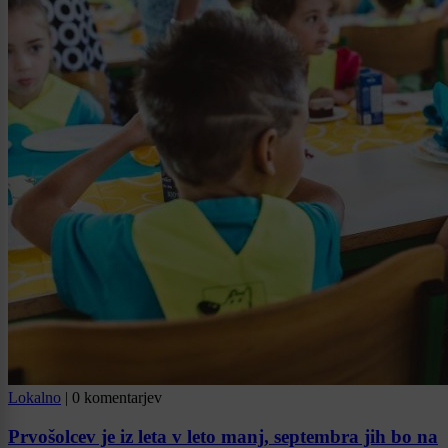
Lokalno
|
0 komentarjev
Prvošolcev je iz leta v leto manj, septembra jih bo na