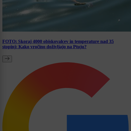
FOTO: Skoraj 4000 obiskovalcev in temperature nad 35
stopinj: Kako vročino doživljajo na Ptuju?