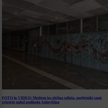
FOTO in VIDEO: Medtem ko občina odlaša, podjetniki sami
rešujejo ugled podhoda Ajdovščina