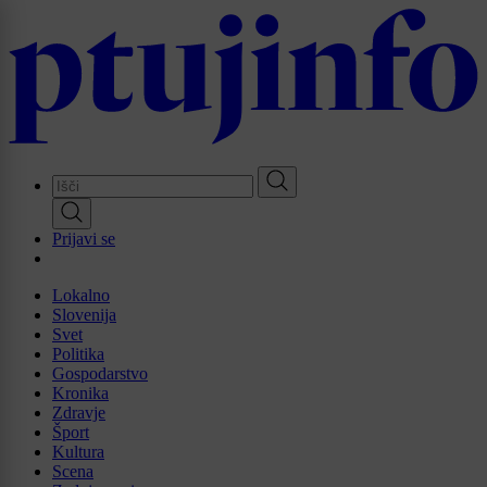
Skip
to
main
content
Prijavi se
Lokalno
Slovenija
Svet
Politika
Gospodarstvo
Kronika
Zdravje
Šport
Kultura
Scena