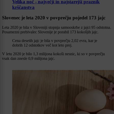
Velika noč - največji in najstarejši praznik
krščanstva
Slovenec je leta 2020 v povprečju pojedel 173 jajc
Leta 2020 je bila v Sloveniji stopnja samooskrbe z jajci 95 odstotna.
Posamezni prebivalec Slovenije je porabil 173 kokošjih jajc.
Cena desetih jajc je bila v povprečju 2,02 evra, kar je
dobrih 12 odstotkov več kot leto prej.
V letu 2020 je bilo 1,3 milijona kokoši nesnic, ki so v povprečju
vsak dan znesle 0,9 milijona jajc.