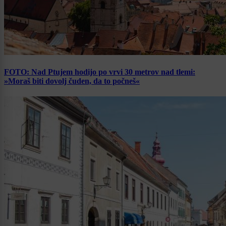
FOTO: Nad Ptujem hodijo po vrvi 30 metrov nad tlemi:
»Moraš biti dovolj čuden, da to počneš«