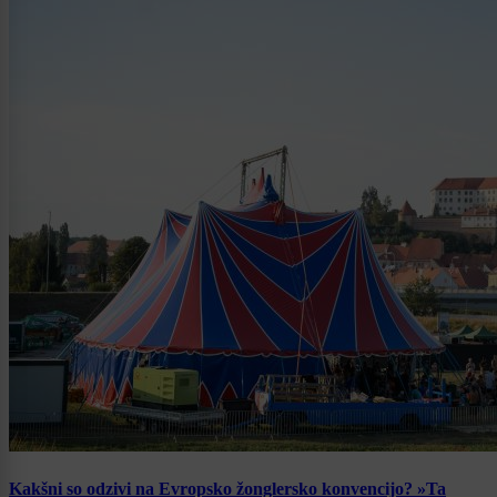
Kakšni so odzivi na Evropsko žonglersko konvencijo? »Ta