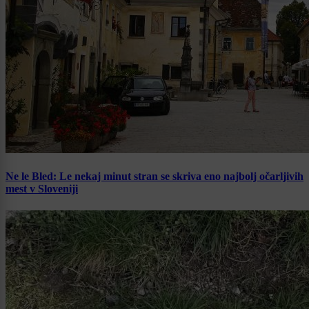
Ne le Bled: Le nekaj minut stran se skriva eno najbolj očarljivih
mest v Sloveniji