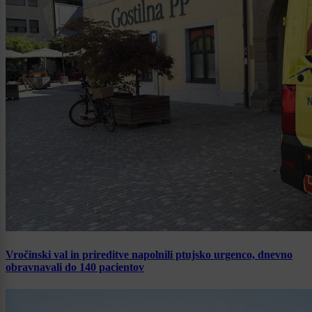
Vročinski val in prireditve napolnili ptujsko urgenco, dnevno
obravnavali do 140 pacientov