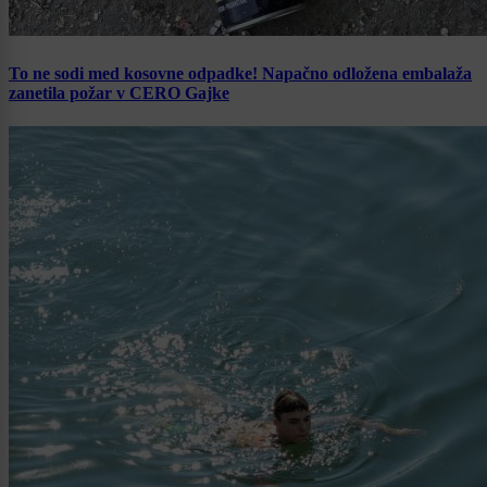
To ne sodi med kosovne odpadke! Napačno odložena embalaža
zanetila požar v CERO Gajke