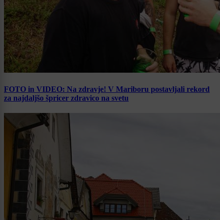
FOTO in VIDEO: Na zdravje! V Mariboru postavljali rekord
za najdaljšo špricer zdravico na svetu