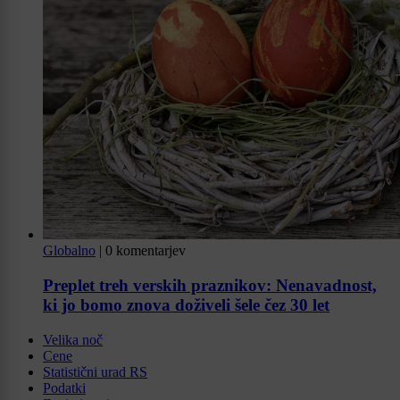
Globalno
|
0 komentarjev
Preplet treh verskih praznikov: Nenavadnost,
ki jo bomo znova doživeli šele čez 30 let
Velika noč
Cene
Statistični urad RS
Podatki