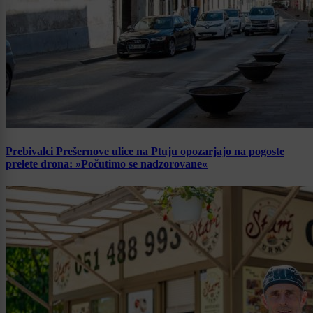
Prebivalci Prešernove ulice na Ptuju opozarjajo na pogoste
prelete drona: »Počutimo se nadzorovane«