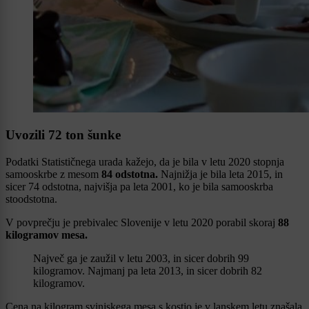
Uvozili 72 ton šunke
Podatki Statističnega urada kažejo, da je bila v letu 2020 stopnja
samooskrbe z mesom
84 odstotna.
Najnižja je bila leta 2015, in
sicer 74 odstotna, najvišja pa leta 2001, ko je bila samooskrba
stoodstotna.
V povprečju je prebivalec Slovenije v letu 2020 porabil skoraj
88
kilogramov mesa.
Največ ga je zaužil v letu 2003, in sicer dobrih 99
kilogramov. Najmanj pa leta 2013, in sicer dobrih 82
kilogramov.
Cena na kilogram svinjskega mesa s kostjo je v lanskem letu znašala