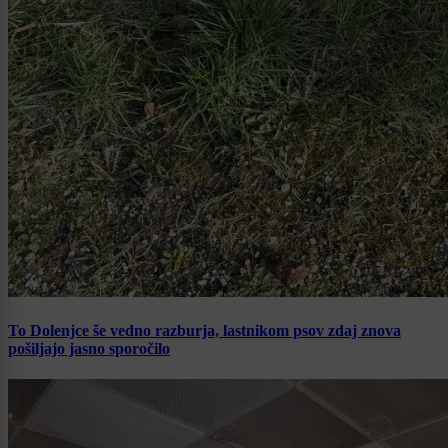
To Dolenjce še vedno razburja, lastnikom psov zdaj znova
pošiljajo jasno sporočilo