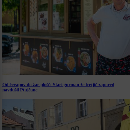
Od čevapov do žar plošč: Stari gurman že tretjič zapored
navdušil Ptujčane