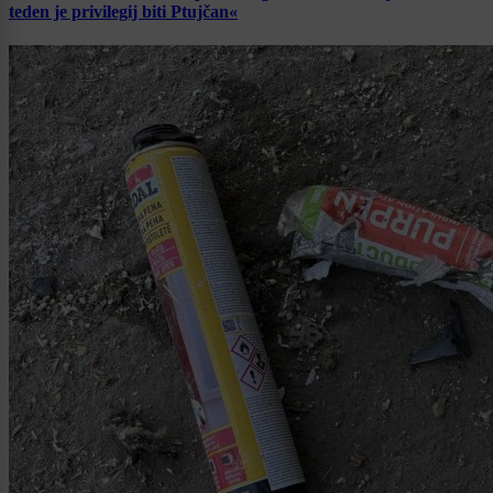
teden je privilegij biti Ptujčan«