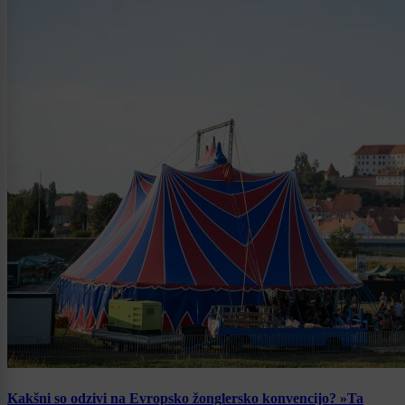
Kakšni so odzivi na Evropsko žonglersko konvencijo? »Ta