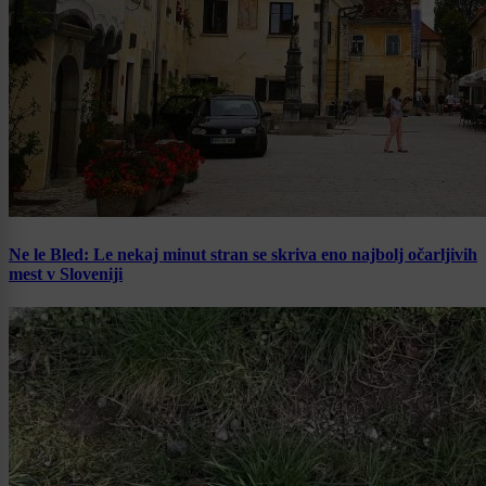
Ne le Bled: Le nekaj minut stran se skriva eno najbolj očarljivih
mest v Sloveniji