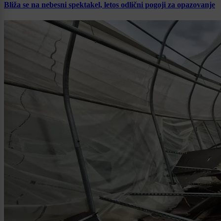
Bliža se na nebesni spektakel, letos odlični pogoji za opazovanje