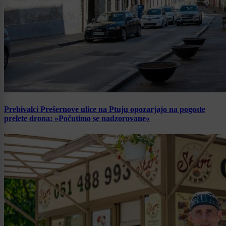
Prebivalci Prešernove ulice na Ptuju opozarjajo na pogoste
prelete drona: »Počutimo se nadzorovane«