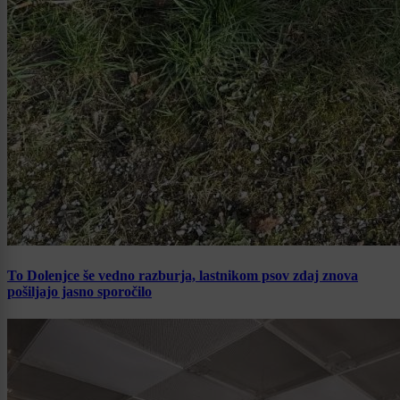
To Dolenjce še vedno razburja, lastnikom psov zdaj znova
pošiljajo jasno sporočilo