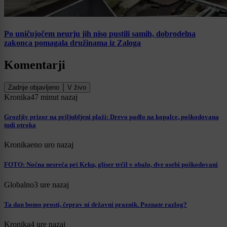
Po uničujočem neurju jih niso pustili samih, dobrodelna
zakonca pomagala družinama iz Zaloga
Komentarji
Zadnje objavljeno
V živo
Kronika
47 minut nazaj
Grozljiv prizor na priljubljeni plaži: Drevo padlo na kopalce, poškodovana
tudi otroka
Kronika
eno uro nazaj
FOTO: Nočna nesreča pri Krku, gliser trčil v obalo, dve osebi poškodovani
Globalno
3 ure nazaj
Ta dan bomo prosti, čeprav ni državni praznik. Poznate razlog?
Kronika
4 ure nazaj