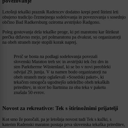
povezovanje
Letošnji tekaški praznik Radencev dodatno krepi pred štirimi leti
obujeno tradicijo čezmejnega sodelovanja in povezovanja s sosednjo
občino Bad Radkersburg oziroma avstrijsko Radgono.
Poleg gostovanja dela tekaške proge, ki pri maratonu kar štirikrat
prečka državno mejo, pri polmaratonu pa dvakrat, so organizatorji
na obeh straneh meje stopili korak naprej.
Prvič se bosta na podlagi sodelovanja povezali
slovenski Maraton treh src in avstrijski tek čez drn in
strn Parktherme Wüstenlauf, ki se bo v novi preobleki
odvijal 29. junija. V ta namen bodo organizatorji na
obeh straneh meje oglaševali »Sosedski paket«, ki
tekačem omogoča ugodnejšo udeležbo obeh tekaških
prireditev, in sicer bo štartnina za oba teka v paketu
znašala 50 evrov.
Novost za rekreativce: Tek s štirinožnimi prijatelji
Kot smo že poročali, pa je letošnja novost tudi Tek s kužki, s
katerim Radenski maraton postaja prva slovenska tekaška prireditev,