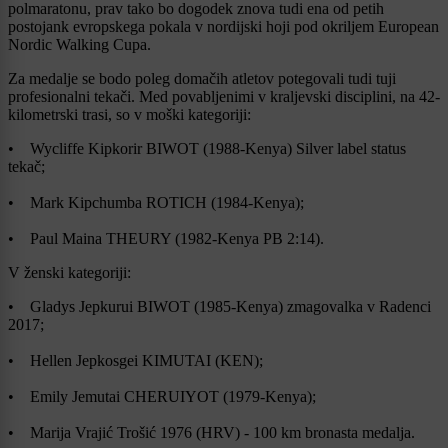
polmaratonu, prav tako bo dogodek znova tudi ena od petih
postojank evropskega pokala v nordijski hoji pod okriljem European
Nordic Walking Cupa.
Za medalje se bodo poleg domačih atletov potegovali tudi tuji
profesionalni tekači. Med povabljenimi v kraljevski disciplini, na 42-
kilometrski trasi, so v moški kategoriji:
• Wycliffe Kipkorir BIWOT (1988-Kenya) Silver label status
tekač;
• Mark Kipchumba ROTICH (1984-Kenya);
• Paul Maina THEURY (1982-Kenya PB 2:14).
V ženski kategoriji:
• Gladys Jepkurui BIWOT (1985-Kenya) zmagovalka v Radenci
2017;
• Hellen Jepkosgei KIMUTAI (KEN);
• Emily Jemutai CHERUIYOT (1979-Kenya);
• Marija Vrajić Trošić 1976 (HRV) - 100 km bronasta medalja.