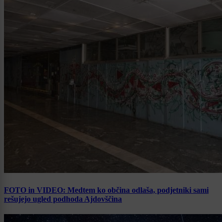
FOTO in VIDEO: Medtem ko občina odlaša, podjetniki sami
rešujejo ugled podhoda Ajdovščina