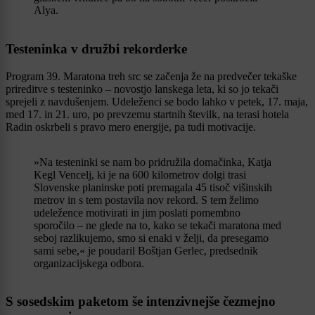
Alya.
Testeninka v družbi rekorderke
Program 39. Maratona treh src se začenja že na predvečer tekaške
prireditve s testeninko – novostjo lanskega leta, ki so jo tekači
sprejeli z navdušenjem. Udeleženci se bodo lahko v petek, 17. maja,
med 17. in 21. uro, po prevzemu startnih številk, na terasi hotela
Radin oskrbeli s pravo mero energije, pa tudi motivacije.
»Na testeninki se nam bo pridružila domačinka, Katja
Kegl Vencelj, ki je na 600 kilometrov dolgi trasi
Slovenske planinske poti premagala 45 tisoč višinskih
metrov in s tem postavila nov rekord. S tem želimo
udeležence motivirati in jim poslati pomembno
sporočilo – ne glede na to, kako se tekači maratona med
seboj razlikujemo, smo si enaki v želji, da presegamo
sami sebe,« je poudaril Boštjan Gerlec, predsednik
organizacijskega odbora.
S sosedskim paketom še intenzivnejše čezmejno