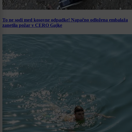
To ne sodi med kosovne odpadke! Napačno odložena embalaža
zanetila požar v CERO Gajke