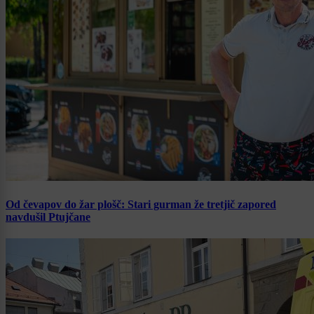
Od čevapov do žar plošč: Stari gurman že tretjič zapored
navdušil Ptujčane