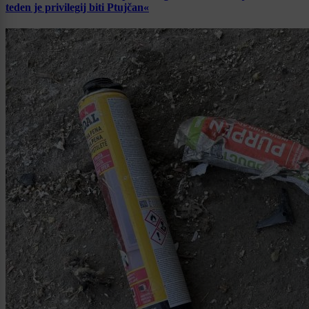
teden je privilegij biti Ptujčan«