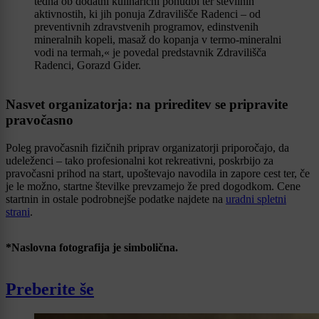
tedna ob dodatni kulinarični ponudbi ter številnih
aktivnostih, ki jih ponuja Zdravilišče Radenci – od
preventivnih zdravstvenih programov, edinstvenih
mineralnih kopeli, masaž do kopanja v termo-mineralni
vodi na termah,« je povedal predstavnik Zdravilišča
Radenci, Gorazd Gider.
Nasvet organizatorja: na prireditev se pripravite
pravočasno
Poleg pravočasnih fizičnih priprav organizatorji priporočajo, da
udeleženci – tako profesionalni kot rekreativni, poskrbijo za
pravočasni prihod na start, upoštevajo navodila in zapore cest ter, če
je le možno, startne številke prevzamejo že pred dogodkom. Cene
startnin in ostale podrobnejše podatke najdete na
uradni spletni
strani
.
*Naslovna fotografija je simbolična.
Preberite še