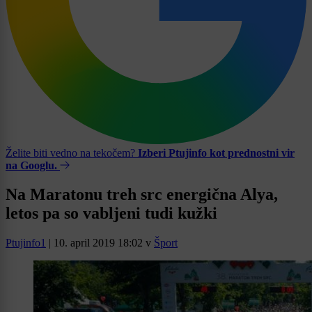
Želite biti vedno na tekočem?
Izberi Ptujinfo kot prednostni vir
na Googlu.
Na Maratonu treh src energična Alya,
letos pa so vabljeni tudi kužki
Ptujinfo1
|
10. april 2019 18:02
v
Šport