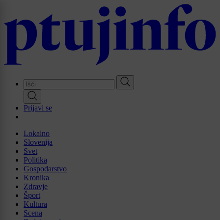
Skip
to
main
content
Prijavi se
Lokalno
Slovenija
Svet
Politika
Gospodarstvo
Kronika
Zdravje
Šport
Kultura
Scena