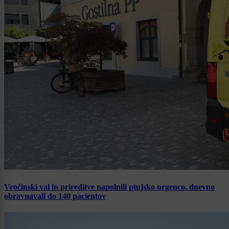
Vročinski val in prireditve napolnili ptujsko urgenco, dnevno
obravnavali do 140 pacientov