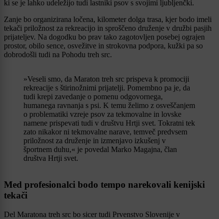
ki se je lahko udeležijo tudi lastniki psov s svojimi ljubljenčki.
Zanje bo organizirana ločena, kilometer dolga trasa, kjer bodo imeli
tekači priložnost za rekreacijo in sproščeno druženje v družbi pasjih
prijateljev. Na dogodku bo prav tako zagotovljen posebej ograjen
prostor, obilo sence, osvežitve in strokovna podpora, kužki pa so
dobrodošli tudi na Pohodu treh src.
»Veseli smo, da Maraton treh src prispeva k promociji
rekreacije s štirinožnimi prijatelji. Pomembno pa je, da
tudi krepi zavedanje o pomenu odgovornega,
humanega ravnanja s psi. K temu želimo z osveščanjem
o problematiki vzreje psov za tekmovalne in lovske
namene prispevati tudi v društvu Hrtji svet. Tokratni tek
zato nikakor ni tekmovalne narave, temveč predvsem
priložnost za druženje in izmenjavo izkušenj v
športnem duhu,« je povedal Marko Magajna, član
društva Hrtji svet.
Med profesionalci bodo tempo narekovali kenijski
tekači
Del Maratona treh src bo sicer tudi Prvenstvo Slovenije v