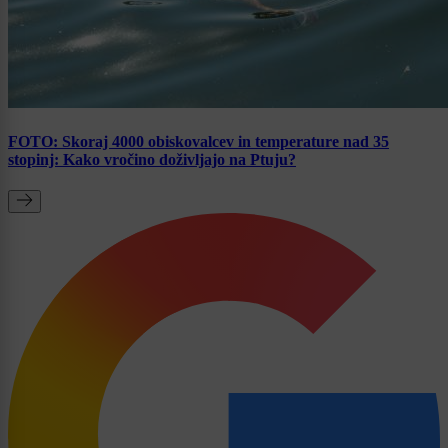
FOTO: Skoraj 4000 obiskovalcev in temperature nad 35
stopinj: Kako vročino doživljajo na Ptuju?