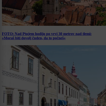
FOTO: Nad Ptujem hodijo po vrvi 30 metrov nad tlemi:
»Moraš biti dovolj čuden, da to počneš«