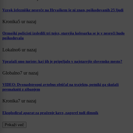
Vzrok železniške nesreče na Hrvaškem še ni znan, poškodovanih 25 ljudi
Kronika
5 ur nazaj
Ormoški policisti izsledili tri tujce, starejša kolesarka se je v nesreči hudo
poškodovala
Lokalno
6 ur nazaj
Vprašali smo turiste: kaj jih je pripeljalo v najstarejše slovensko mesto?
Globalno
7 ur nazaj
VIDEO: Dvonadstropni avtobus obtičal na trajektu, potniki ga skušali
premakniti z zibanjem
Kronika
7 ur nazaj
Eksplodiral aparat za praženje kave, zagorel tudi dimnik
Prikaži več