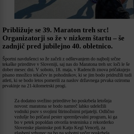
Približuje se 39. Maraton treh src!
Organizatorji so že v nizkem štartu – še
zadnjič pred jubilejno 40. obletnico.
Športni navdušenci so že začeli z odštevanjem do najbolj srčne
tekaške prireditve v Sloveniji, saj nas do Maratona treh src loči le še
dober mesec dni. V soboto, 18. maja, v Radencih znova pričakujejo
pisano množico tekačev in pohodnikov, ki se jim bodo pridružili tudi
atleti, ki se bodo letos pomerili za naslov državnega prvaka oziroma
prvakinje na 21-kilometrski progi.
Za dodatno svežino prireditve bo poskrbela letošnja
novost: maratona se bodo namreč lahko udeležili
vodniki psov s svojimi štirinožnimi prijatelji. Odlično
vzdušje bo pričaral pester spremljevalni program, ki ga
bo v petek popoldan otvorila testeninka z rekorderko
Slovenske planinske poti Katjo Kegl Vencelj, za
glasbeni vrhunec pa bo na sobotni večer poskrbela