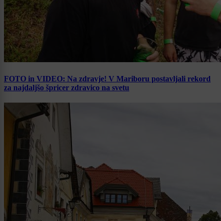
FOTO in VIDEO: Na zdravje! V Mariboru postavljali rekord
za najdaljšo špricer zdravico na svetu