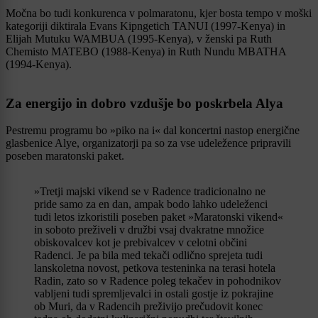
Močna bo tudi konkurenca v polmaratonu, kjer bosta tempo v moški
kategoriji diktirala Evans Kipngetich TANUI (1997-Kenya) in
Elijah Mutuku WAMBUA (1995-Kenya), v ženski pa Ruth
Chemisto MATEBO (1988-Kenya) in Ruth Nundu MBATHA
(1994-Kenya).
Za energijo in dobro vzdušje bo poskrbela Alya
Pestremu programu bo »piko na i« dal koncertni nastop energične
glasbenice Alye, organizatorji pa so za vse udeležence pripravili
poseben maratonski paket.
»Tretji majski vikend se v Radence tradicionalno ne
pride samo za en dan, ampak bodo lahko udeleženci
tudi letos izkoristili poseben paket »Maratonski vikend«
in soboto preživeli v družbi vsaj dvakratne množice
obiskovalcev kot je prebivalcev v celotni občini
Radenci. Je pa bila med tekači odlično sprejeta tudi
lanskoletna novost, petkova testeninka na terasi hotela
Radin, zato so v Radence poleg tekačev in pohodnikov
vabljeni tudi spremljevalci in ostali gostje iz pokrajine
ob Muri, da v Radencih preživijo prečudovit konec