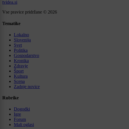
tvidea.si
Vse pravice pridržane © 2026
Tematike
Lokalno
Slovenija
Svet
Politika
Gospodarstvo
Kronika
Zdravje
Šport
Kultura
Scena
Zadnje novice
Rubrike
Dogodki
Igre
Forum
Mali oglasi