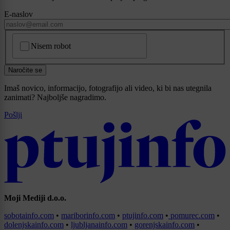
E-naslov
CAPTCHA
Nisem robot
Naročite se
Imaš novico, informacijo, fotografijo ali video, ki bi nas utegnila
zanimati? Najboljše nagradimo.
Pošlji
Moji Mediji d.o.o.
sobotainfo.com
•
mariborinfo.com
•
ptujinfo.com
•
pomurec.com
•
dolenjskainfo.com
•
ljubljanainfo.com
•
gorenjskainfo.com
•