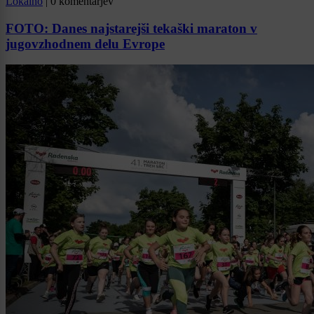
Lokalno
|
0 komentarjev
FOTO: Danes najstarejši tekaški maraton v
jugovzhodnem delu Evrope