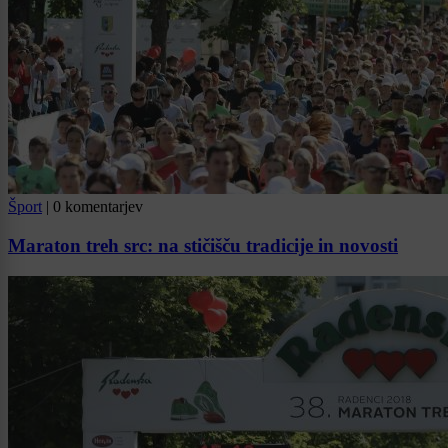
Šport
|
0 komentarjev
Maraton treh src: na stičišču tradicije in novosti