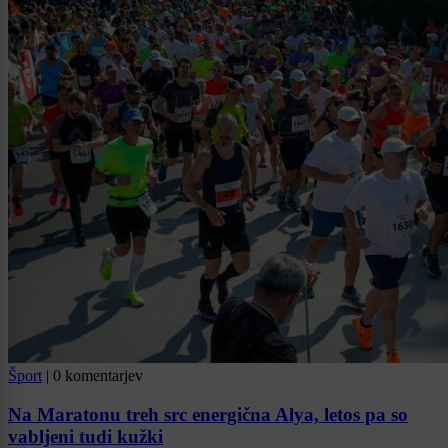
Šport
|
0 komentarjev
Na Maratonu treh src energična Alya, letos pa so
vabljeni tudi kužki