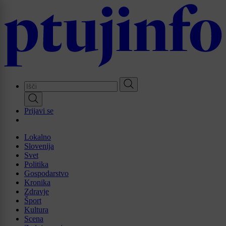
Skip
to
main
content
Prijavi se
Lokalno
Slovenija
Svet
Politika
Gospodarstvo
Kronika
Zdravje
Šport
Kultura
Scena