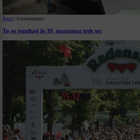
Šport
|
0 komentarjev
To so rezultati že 39. maratona treh src