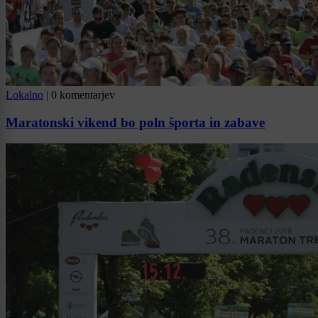
Lokalno
|
0 komentarjev
Maratonski vikend bo poln športa in zabave