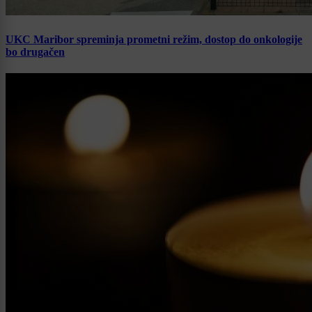
UKC Maribor spreminja prometni režim, dostop do onkologije
bo drugačen