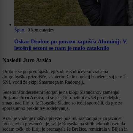
Šport
|
0 komentarjev
Oskar Drobne po porazu zapušča Aluminij: V
letošnji sezoni se nam je malo zataknilo
Nasledil Juro Arsića
Drobne se po prvoligaški epizodi v Kidričevem vrača na
drugoligaško prizorišče, s katerim že ima nekaj izkušenj, saj je v 2.
SNL vodil že ekipi Šmartnega in Radomelj.
Sedeminštiridesetletni Štorjan je na klopi Slatinčanov zamenjal
Ptujčana
Juro Arsića
, ki se je s črno-belimi razšel po nedeljski
zmagi nad Ilirijo. Iz Rogaške Slatine so tedaj sporočili, da gre za
sporazumno prekinitev sodelovanja.
Arsić je vodenje moštva prevzel pozimi, razhod pa je za javnost
predstavljal presenečenje, saj je Rogaška na štirih tekmah osvojila
sedem točk, ob Iliriji je premagala še Brežice, remizirala v Biljah in