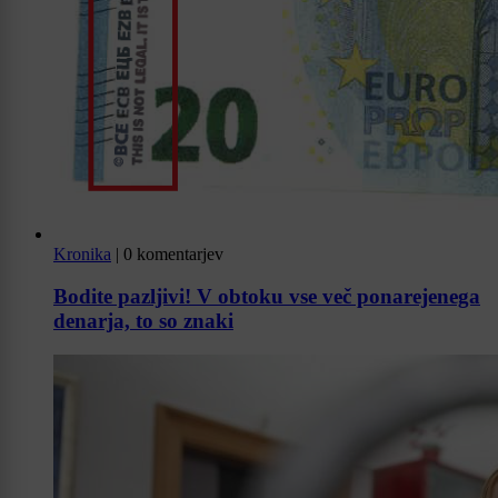
Kronika
|
0 komentarjev
Bodite pazljivi! V obtoku vse več ponarejenega
denarja, to so znaki