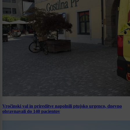
Vročinski val in prireditve napolnili ptujsko urgenco, dnevno
obravnavali do 140 pacientov