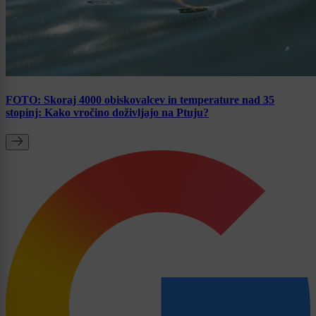
FOTO: Skoraj 4000 obiskovalcev in temperature nad 35
stopinj: Kako vročino doživljajo na Ptuju?