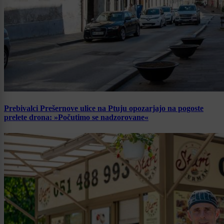
Prebivalci Prešernove ulice na Ptuju opozarjajo na pogoste
prelete drona: »Počutimo se nadzorovane«