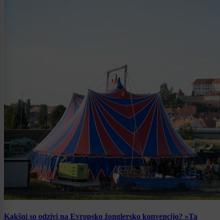
Kakšni so odzivi na Evropsko žonglersko konvencijo? »Ta