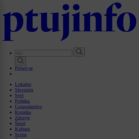
Skip
to
main
content
Prijavi se
Lokalno
Slovenija
Svet
Politika
Gospodarstvo
Kronika
Zdravje
Šport
Kultura
Scena