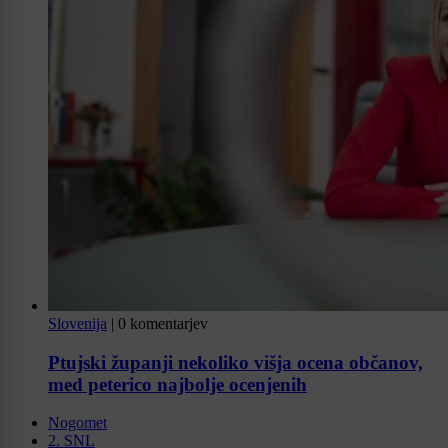
Slovenija
|
0 komentarjev
Ptujski županji nekoliko višja ocena občanov,
med peterico najbolje ocenjenih
Nogomet
2. SNL