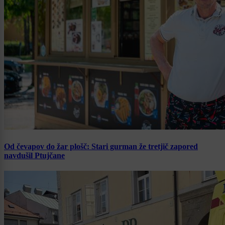
Od čevapov do žar plošč: Stari gurman že tretjič zapored
navdušil Ptujčane