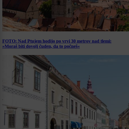
FOTO: Nad Ptujem hodijo po vrvi 30 metrov nad tlemi:
»Moraš biti dovolj čuden, da to počneš«