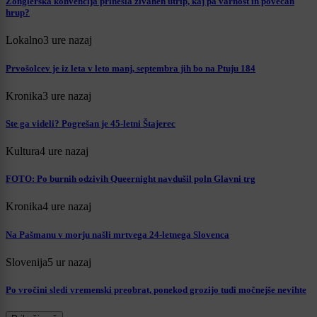
Žonglerska konvencija prinesla živahen utrip, kaj pa varnost in povečan
hrup?
Lokalno
3 ure nazaj
Prvošolcev je iz leta v leto manj, septembra jih bo na Ptuju 184
Kronika
3 ure nazaj
Ste ga videli? Pogrešan je 45-letni Štajerec
Kultura
4 ure nazaj
FOTO: Po burnih odzivih Queernight navdušil poln Glavni trg
Kronika
4 ure nazaj
Na Pašmanu v morju našli mrtvega 24-letnega Slovenca
Slovenija
5 ur nazaj
Po vročini sledi vremenski preobrat, ponekod grozijo tudi močnejše nevihte