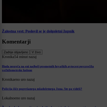
Žalostna vest: Poslovil se je dolgoletni župnik
Komentarji
Zadnje objavljeno
V živo
Kronika
54 minut nazaj
Huda nesreča na eni najbolj prometnih hrvaških avtocest povzročila
večkilometrske kolone
Kronika
eno uro nazaj
Policija išče pogrešanega mladoletnega Jona. Ste ga videli?
Lokalno
eno uro nazaj