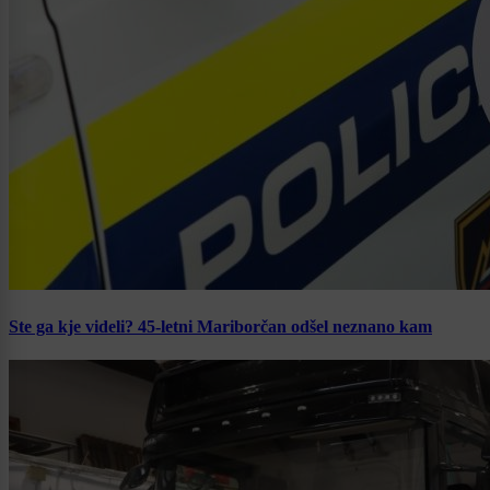
Ste ga kje videli? 45-letni Mariborčan odšel neznano kam