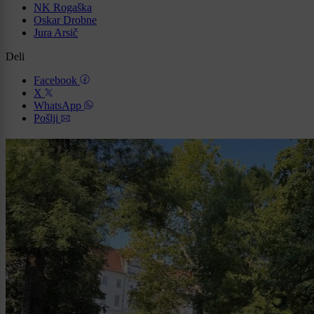
NK Rogaška
Oskar Drobne
Jura Arsič
Deli
Facebook
X
WhatsApp
Pošlji