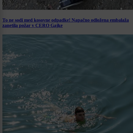
To ne sodi med kosovne odpadke! Napačno odložena embalaža
zanetila požar v CERO Gajke