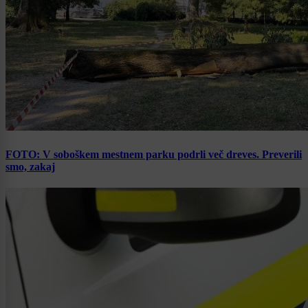
FOTO: V soboškem mestnem parku podrli več dreves. Preverili
smo, zakaj