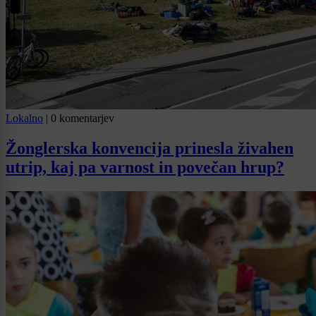
Lokalno
|
0 komentarjev
Žonglerska konvencija prinesla živahen
utrip, kaj pa varnost in povečan hrup?