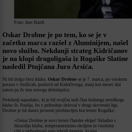
Foto: Jure Banfi
Oskar Drobne je po tem, ko se je v
začetku marca razšel z Aluminijem, našel
novo službo. Nekdanji strateg Kidričanov
je na klopi drugoligaša iz Rogaške Slatine
nasledil Ptujčana Juro Arsića.
Ni bil dolgo brez kluba.
Oskar Drobne
se je 7. marca, po visokem
porazu v Stožicah, poslovil od Kidričevega, manj kot mesec dni
zatem pa že ima novega delodajalca.
Nekdanji napadalec, ki je bil svojčas tudi član kultnega nemškega
kluba St. Paulija, bo v prihodnje deloval v drugi slovenski ligi.
Drobne je bil danes javnosti predstavljen kot trener Rogaške.
»Oskar Drobne je novi trener članske ekipe! Skladno s
filozofijo kluba, temperamentnim okoljem in visokimi
cilji v prihodnosti smo izbrali trenerja, ki ima