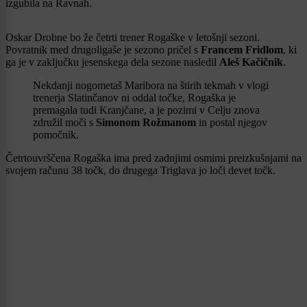
izgubila na Ravnah.
Oskar Drobne bo že četrti trener Rogaške v letošnji sezoni.
Povratnik med drugoligaše je sezono pričel s
Francem Fridlom
, ki
ga je v zaključku jesenskega dela sezone nasledil
Aleš Kačičnik
.
Nekdanji nogometaš Maribora na štirih tekmah v vlogi
trenerja Slatinčanov ni oddal točke, Rogaška je
premagala tudi Kranjčane, a je pozimi v Celju znova
združil moči s
Simonom Rožmanom
in postal njegov
pomočnik.
Četrtouvrščena Rogaška ima pred zadnjimi osmimi preizkušnjami na
svojem računu 38 točk, do drugega Triglava jo loči devet točk.