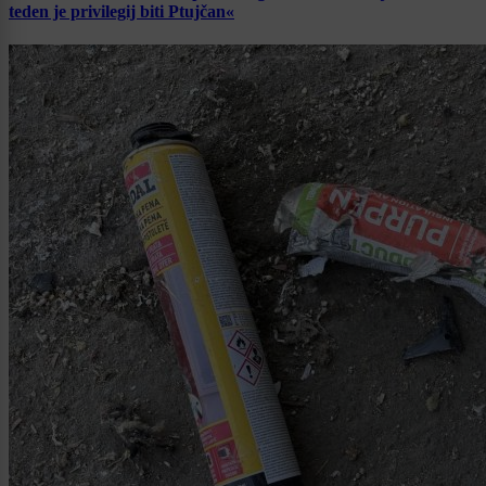
teden je privilegij biti Ptujčan«