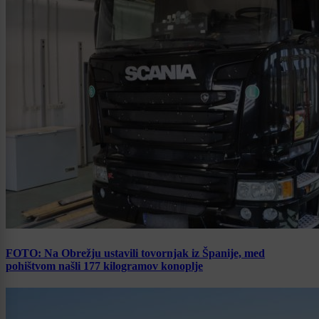
FOTO: Na Obrežju ustavili tovornjak iz Španije, med
pohištvom našli 177 kilogramov konoplje