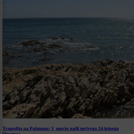
Tragedija na Pašmanu: V morju našli mrtvega 24-letnega
Slovenca