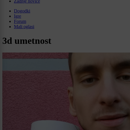
Zadnje novice
Dogodki
Igre
Forum
Mali oglasi
3d umetnost