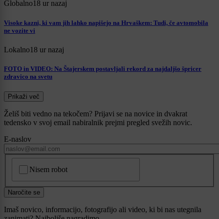
Globalno
18 ur nazaj
Visoke kazni, ki vam jih lahko napišejo na Hrvaškem: Tudi, če avtomobila
ne vozite vi
Lokalno
18 ur nazaj
FOTO in VIDEO: Na Štajerskem postavljali rekord za najdaljšo špricer
zdravico na svetu
Prikaži več
Želiš biti vedno na tekočem? Prijavi se na novice in dvakrat
tedensko v svoj email nabiralnik prejmi pregled svežih novic.
E-naslov
CAPTCHA
Nisem robot
Naročite se
Imaš novico, informacijo, fotografijo ali video, ki bi nas utegnila
zanimati? Najboljše nagradimo.