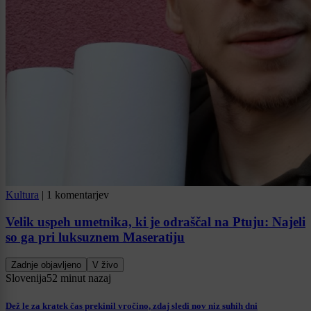
Kultura
|
1 komentarjev
Velik uspeh umetnika, ki je odraščal na Ptuju: Najeli
so ga pri luksuznem Maseratiju
Zadnje objavljeno
V živo
Slovenija
52 minut nazaj
Dež le za kratek čas prekinil vročino, zdaj sledi nov niz suhih dni