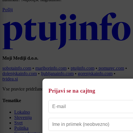
Pošlji
Moji Mediji d.o.o.
sobotainfo.com
•
mariborinfo.com
•
ptujinfo.com
•
pomurec.com
•
dolenjskainfo.com
•
ljubljanainfo.com
•
gorenjskainfo.com
•
tvidea.si
Vse pravice pridržane © 2026
Prijavi se na cajtng
Tematike
Lokalno
Slovenija
Svet
Politika