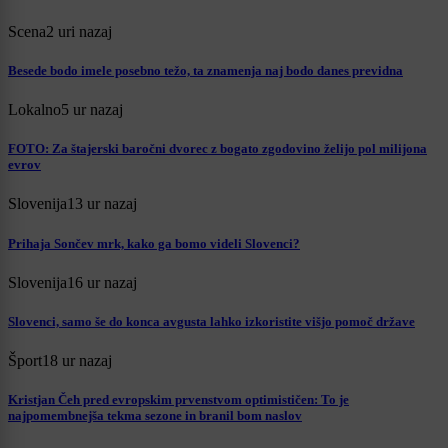
Scena
2 uri nazaj
Besede bodo imele posebno težo, ta znamenja naj bodo danes previdna
Lokalno
5 ur nazaj
FOTO: Za štajerski baročni dvorec z bogato zgodovino želijo pol milijona
evrov
Slovenija
13 ur nazaj
Prihaja Sončev mrk, kako ga bomo videli Slovenci?
Slovenija
16 ur nazaj
Slovenci, samo še do konca avgusta lahko izkoristite višjo pomoč države
Šport
18 ur nazaj
Kristjan Čeh pred evropskim prvenstvom optimističen: To je
najpomembnejša tekma sezone in branil bom naslov