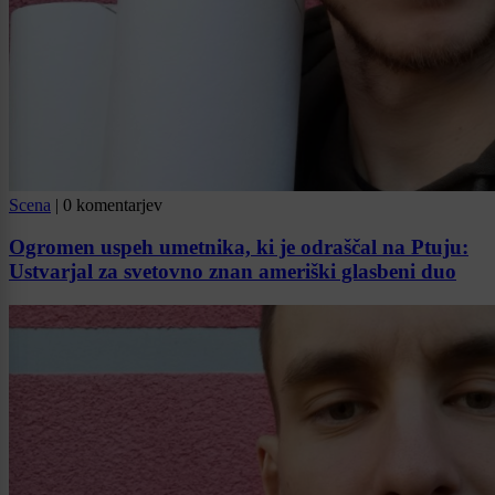
Scena
|
0 komentarjev
Ogromen uspeh umetnika, ki je odraščal na Ptuju:
Ustvarjal za svetovno znan ameriški glasbeni duo