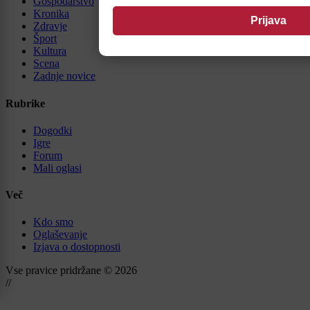
Gospodarstvo
Kronika
Zdravje
Šport
Kultura
Scena
Zadnje novice
Rubrike
Dogodki
Igre
Forum
Mali oglasi
Več
Kdo smo
Oglaševanje
Izjava o dostopnosti
Vse pravice pridržane © 2026
//