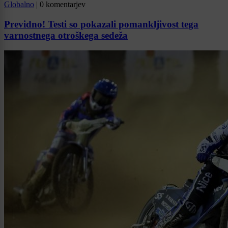
Globalno
|
0 komentarjev
Previdno! Testi so pokazali pomankljivost tega
varnostnega otroškega sedeža