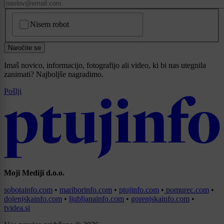
CAPTCHA
Nisem robot
Naročite se
Imaš novico, informacijo, fotografijo ali video, ki bi nas utegnila
zanimati? Najboljše nagradimo.
Pošlji
Moji Mediji d.o.o.
sobotainfo.com
•
mariborinfo.com
•
ptujinfo.com
•
pomurec.com
•
dolenjskainfo.com
•
ljubljanainfo.com
•
gorenjskainfo.com
•
tvidea.si