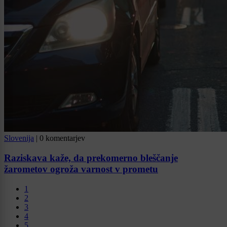
Slovenija
|
0 komentarjev
Raziskava kaže, da prekomerno bleščanje
žarometov ogroža varnost v prometu
1
2
3
4
5