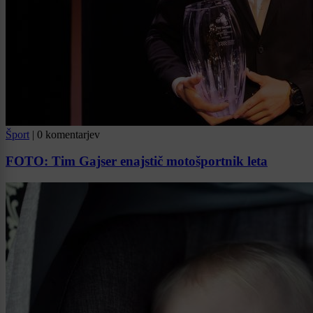
Šport
|
0 komentarjev
FOTO: Tim Gajser enajstič motošportnik leta