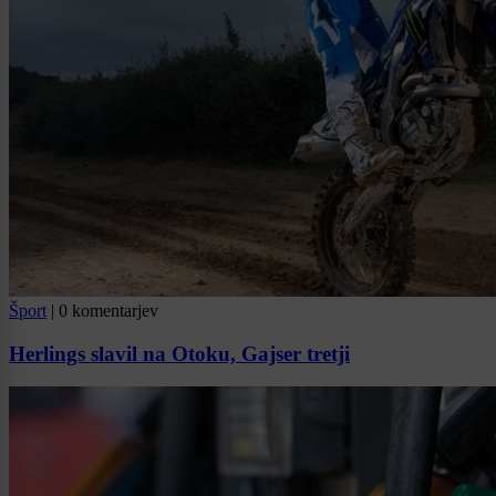
Šport
|
0 komentarjev
Herlings slavil na Otoku, Gajser tretji