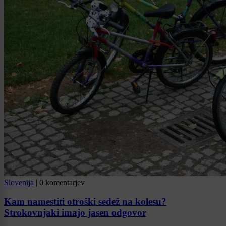
Slovenija
|
0 komentarjev
Kam namestiti otroški sedež na kolesu?
Strokovnjaki imajo jasen odgovor