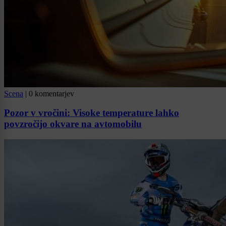
Scena
|
0 komentarjev
Pozor v vročini: Visoke temperature lahko
povzročijo okvare na avtomobilu