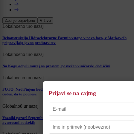
Zadnje objavljeno
V živo
Lokalno
eno uro nazaj
Rekonstrukcija Hidroelektrarne Formin vstopa v novo fazo, v Markovcih
pripravljajo javno predstavitev
Lokalno
eno uro nazaj
Na Kogu odprli muzej na prostem, posvečen viničarski dediščini
Lokalno
eno uro nazaj
FOTO: Nad Ptujem hodijo po vrvi 30 metrov nad tlemi: »Moraš biti dovolj
Prijavi se na cajtng
čuden, da to počneš«
Globalno
8 ur nazaj
Vozniki pozor! Septembra prihaja sekcijsko merjenje hitrosti na slovenskih
avtocestnih odsekih