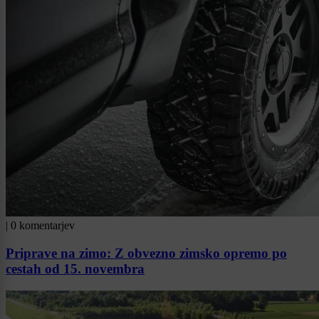
|
0 komentarjev
Priprave na zimo: Z obvezno zimsko opremo po
cestah od 15. novembra