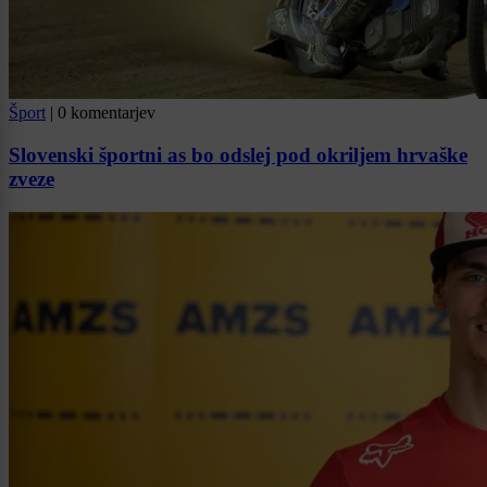
Šport
|
0 komentarjev
Slovenski športni as bo odslej pod okriljem hrvaške
zveze