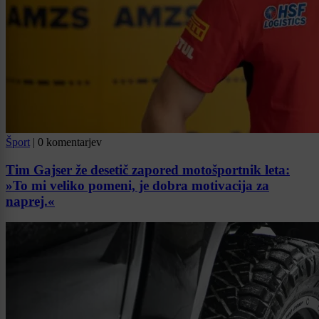
Šport
|
0 komentarjev
Tim Gajser že desetič zapored motošportnik leta:
»To mi veliko pomeni, je dobra motivacija za
naprej.«