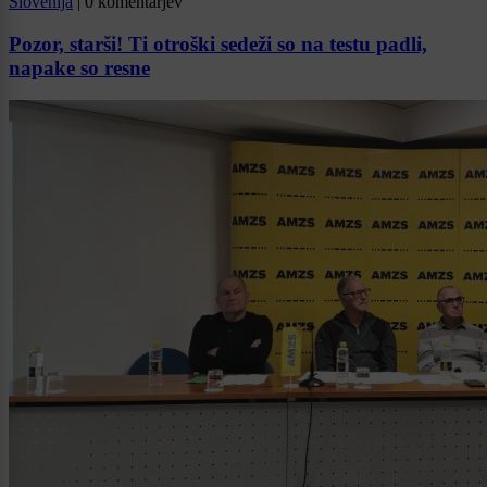
Slovenija
|
0 komentarjev
Pozor, starši! Ti otroški sedeži so na testu padli,
napake so resne