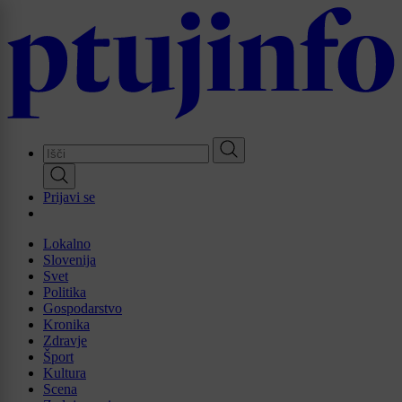
Skip
to
main
content
Prijavi se
Lokalno
Slovenija
Svet
Politika
Gospodarstvo
Kronika
Zdravje
Šport
Kultura
Scena