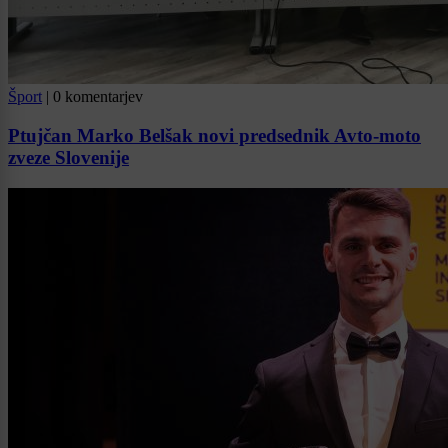
Šport
|
0 komentarjev
Ptujčan Marko Belšak novi predsednik Avto-moto
zveze Slovenije