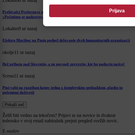
Lokalno
8 ur nazaj
Prebivalci Prešernove ulice na Ptuju opozarjajo na pogoste prelete drona:
»Počutimo se nadzorovane«
Lokalno
9 ur nazaj
Elektro Maribor na Ptuju podprl delovanje dveh humanitarnih organizacij
okolje
11 ur nazaj
Dež prihaja nad Slovenijo, a ne povsod: preverite, kje bo padavin največ
Scena
11 ur nazaj
Ptuj vabi na razgiban konec tedna z žonglerskim spektaklom, glasbo in
poletnimi doživetji
Prikaži več
Želiš biti vedno na tekočem? Prijavi se na novice in dvakrat
tedensko v svoj email nabiralnik prejmi pregled svežih novic.
E-naslov