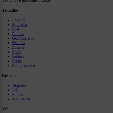
Vse pravice pridržane © 2026
Tematike
Lokalno
Slovenija
Svet
Politika
Gospodarstvo
Kronika
Zdravje
Šport
Kultura
Scena
Zadnje novice
Rubrike
Dogodki
Igre
Forum
Mali oglasi
Več