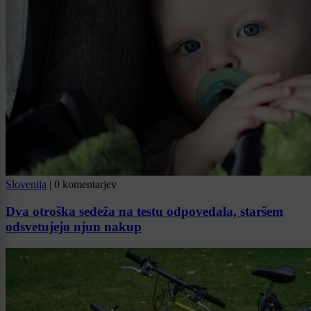
Slovenija
|
0 komentarjev
Dva otroška sedeža na testu odpovedala, staršem
odsvetujejo njun nakup