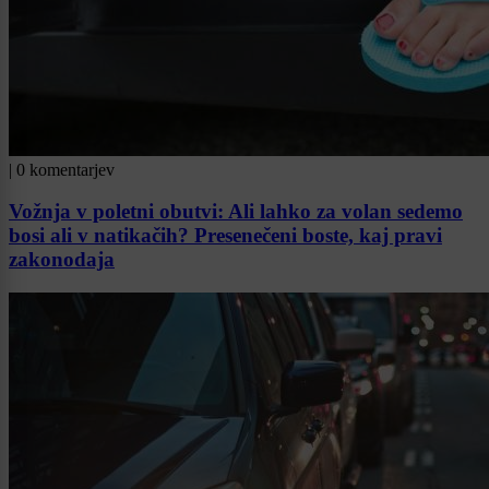
|
0 komentarjev
Vožnja v poletni obutvi: Ali lahko za volan sedemo
bosi ali v natikačih? Presenečeni boste, kaj pravi
zakonodaja