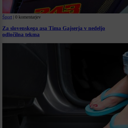
Šport
|
0 komentarjev
Za slovenskega asa Tima Gajserja v nedeljo
odločilna tekma