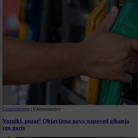
Gospodarstvo
|
0 komentarjev
Vozniki, pozor! Objavljena nova napoved gibanja
cen goriv