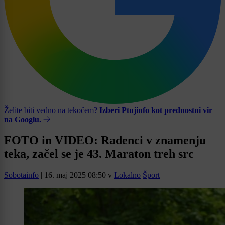
Želite biti vedno na tekočem?
Izberi Ptujinfo kot prednostni vir
na Googlu.
FOTO in VIDEO: Radenci v znamenju
teka, začel se je 43. Maraton treh src
Sobotainfo
|
16. maj 2025 08:50
v
Lokalno
Šport