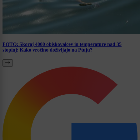
FOTO: Skoraj 4000 obiskovalcev in temperature nad 35
stopinj: Kako vročino doživljajo na Ptuju?