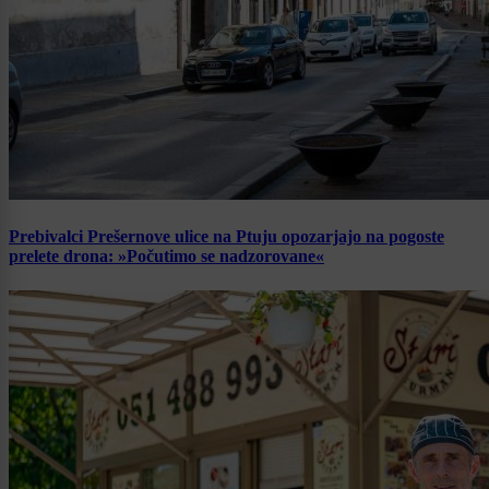
Prebivalci Prešernove ulice na Ptuju opozarjajo na pogoste
prelete drona: »Počutimo se nadzorovane«