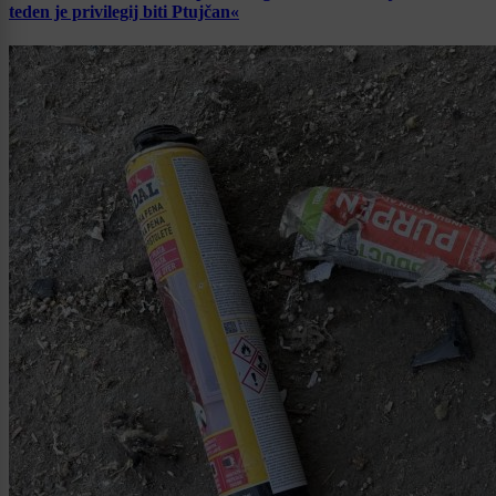
teden je privilegij biti Ptujčan«