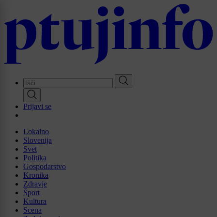
Skip
to
main
content
Prijavi se
Lokalno
Slovenija
Svet
Politika
Gospodarstvo
Kronika
Zdravje
Šport
Kultura
Scena