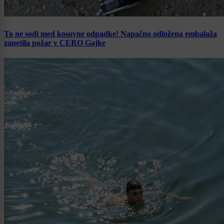
To ne sodi med kosovne odpadke! Napačno odložena embalaža
zanetila požar v CERO Gajke