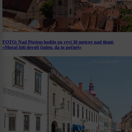
FOTO: Nad Ptujem hodijo po vrvi 30 metrov nad tlemi:
»Moraš biti dovolj čuden, da to počneš«