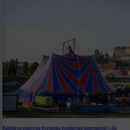
Kakšni so odzivi na Evropsko žonglersko konvencijo? »Ta