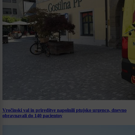
Vročinski val in prireditve napolnili ptujsko urgenco, dnevno
obravnavali do 140 pacientov