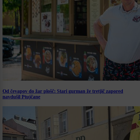
Od čevapov do žar plošč: Stari gurman že tretjič zapored
navdušil Ptujčane