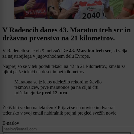
V Radencih danes 43. Maraton treh src in
državno prvenstvo na 21 kilometrov.
V Radencih se je ob 9. uri začel že
43. Maraton treh src
, ki velja
za najstarejšega v jugovzhodnem delu Evrope.
Najprej so se v tek podali tekači na 42 in 21 kilometrov, kmalu za
njimi pa še tekači na deset in pet kilometrov.
Maratona se je letos udeležilo rekordno število
tekmovalcev, prve maratonce pa na ciljni črti
pričakujejo
že pred 12. uro
.
Želiš biti vedno na tekočem? Prijavi se na novice in dvakrat
tedensko v svoj email nabiralnik prejmi pregled svežih novic.
E-naslov