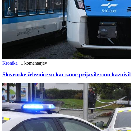
Kronika
|
1 komentarjev
Slovenske železnice so kar same prijavile sum kaznivih