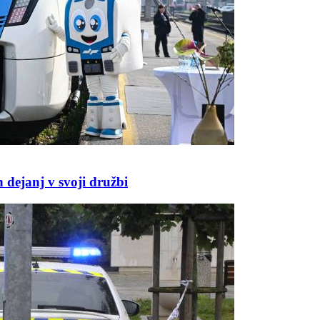
 dejanj v svoji družbi