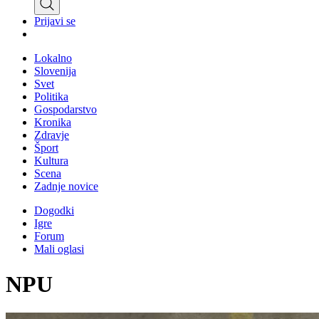
Prijavi se
Lokalno
Slovenija
Svet
Politika
Gospodarstvo
Kronika
Zdravje
Šport
Kultura
Scena
Zadnje novice
Dogodki
Igre
Forum
Mali oglasi
NPU