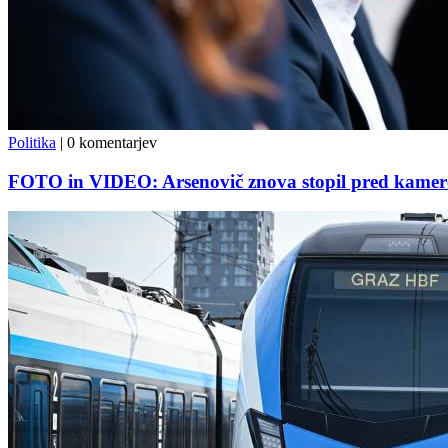
Politika
|
0 komentarjev
FOTO in VIDEO: Arsenovič znova stopil pred kamere,