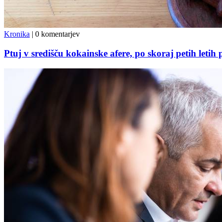
Kronika
|
0 komentarjev
Ptuj v središču kokainske afere, po skoraj petih letih