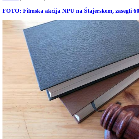
FOTO: Filmska akcija NPU na Štajerskem, zasegli 6