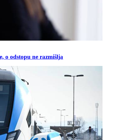
 o odstopu ne razmišlja