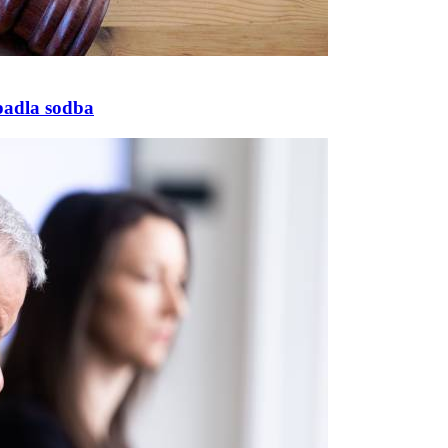
 padla sodba
Prijavi se na cajtng