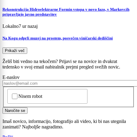
Rekonstrukcija Hidroelektrarne Formin vstopa v novo fazo, v Markovcih
pripravljajo javno predstavitev
Lokalno
7 ur nazaj
Na Kogu odprli muzej na prostem, posvečen viničarski dediščini
Prikaži več
Želiš biti vedno na tekočem? Prijavi se na novice in dvakrat
tedensko v svoj email nabiralnik prejmi pregled svežih novic.
E-naslov
CAPTCHA
Nisem robot
Naročite se
Imaš novico, informacijo, fotografijo ali video, ki bi nas utegnila
zanimati? Najboljše nagradimo.