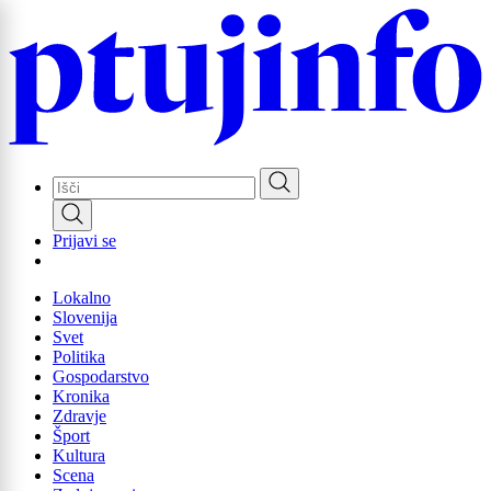
Skip
to
main
content
Prijavi se
Lokalno
Slovenija
Svet
Politika
Gospodarstvo
Kronika
Zdravje
Šport
Kultura
Scena