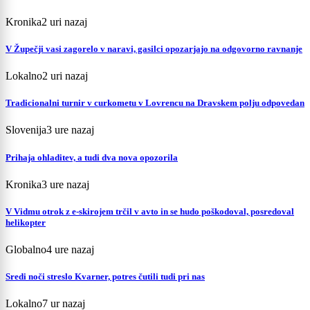
Kronika
2 uri nazaj
V Župečji vasi zagorelo v naravi, gasilci opozarjajo na odgovorno ravnanje
Lokalno
2 uri nazaj
Tradicionalni turnir v curkometu v Lovrencu na Dravskem polju odpovedan
Slovenija
3 ure nazaj
Prihaja ohladitev, a tudi dva nova opozorila
Kronika
3 ure nazaj
V Vidmu otrok z e-skirojem trčil v avto in se hudo poškodoval, posredoval
helikopter
Globalno
4 ure nazaj
Sredi noči streslo Kvarner, potres čutili tudi pri nas
Lokalno
7 ur nazaj