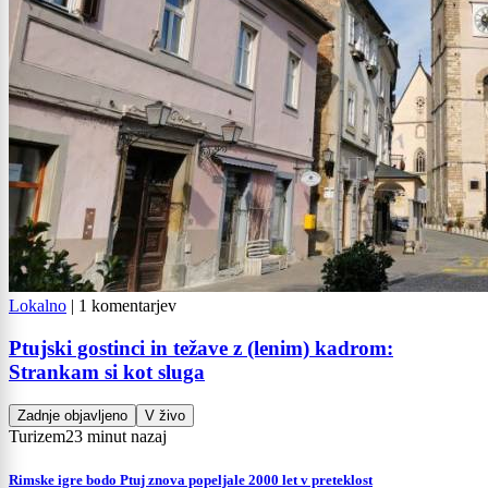
Lokalno
|
1 komentarjev
Ptujski gostinci in težave z (lenim) kadrom:
Strankam si kot sluga
Zadnje objavljeno
V živo
Turizem
23 minut nazaj
Rimske igre bodo Ptuj znova popeljale 2000 let v preteklost