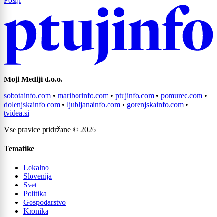
Pošlji
Moji Mediji d.o.o.
sobotainfo.com
•
mariborinfo.com
•
ptujinfo.com
•
pomurec.com
•
dolenjskainfo.com
•
ljubljanainfo.com
•
gorenjskainfo.com
•
tvidea.si
Vse pravice pridržane © 2026
Prijavi se na cajtng
Tematike
Lokalno
Slovenija
Svet
Politika
Gospodarstvo
Kronika