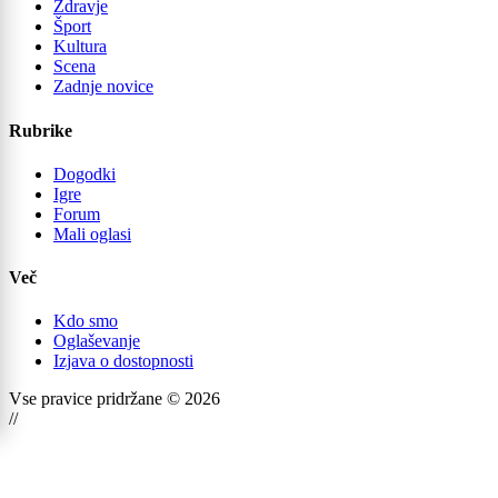
Zdravje
Šport
Kultura
Scena
Zadnje novice
Rubrike
Dogodki
Igre
Forum
Mali oglasi
Več
Kdo smo
Oglaševanje
Izjava o dostopnosti
Vse pravice pridržane © 2026
//