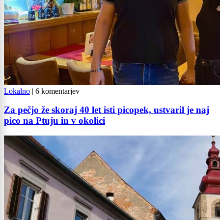
Lokalno
|
6 komentarjev
Za pečjo že skoraj 40 let isti picopek, ustvaril je naj
pico na Ptuju in v okolici