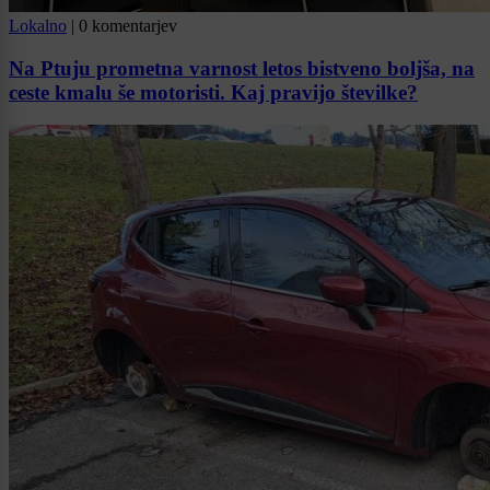
Lokalno
|
0 komentarjev
Na Ptuju prometna varnost letos bistveno boljša, na
ceste kmalu še motoristi. Kaj pravijo številke?