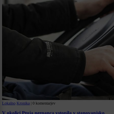
Lokalno
Kronika
|
0 komentarjev
V okolici Ptuja neznanca vstopila v stanovanjsko