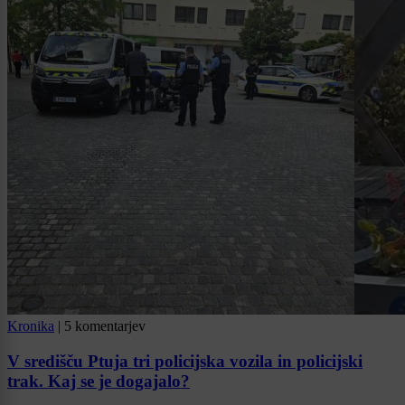
Kronika
|
5 komentarjev
V središču Ptuja tri policijska vozila in policijski
trak. Kaj se je dogajalo?