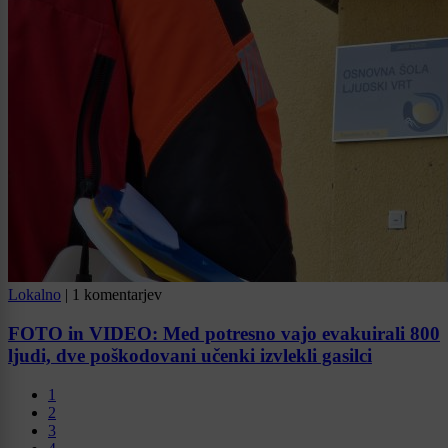
Lokalno
|
1 komentarjev
FOTO in VIDEO: Med potresno vajo evakuirali 800
ljudi, dve poškodovani učenki izvlekli gasilci
1
2
3