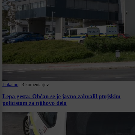
Lokalno
|
3 komentarjev
Lepa gesta: Občan se je javno zahvalil ptujskim
policistom za njihovo delo