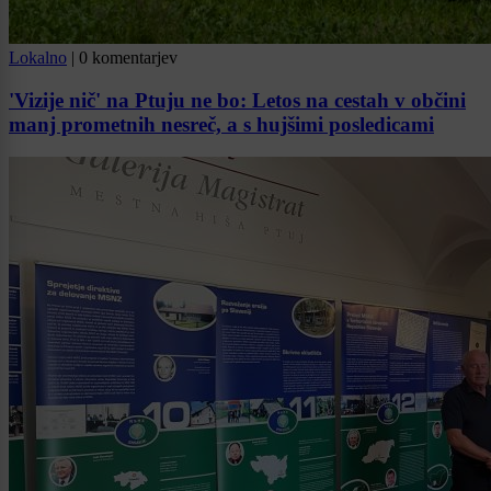
Lokalno
|
0 komentarjev
'Vizije nič' na Ptuju ne bo: Letos na cestah v občini
manj prometnih nesreč, a s hujšimi posledicami