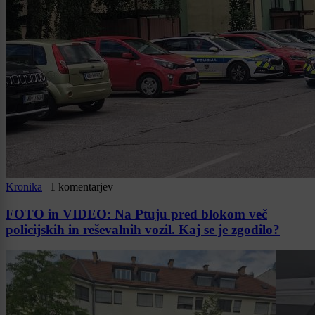
Kronika
|
1 komentarjev
FOTO in VIDEO: Na Ptuju pred blokom več
policijskih in reševalnih vozil. Kaj se je zgodilo?