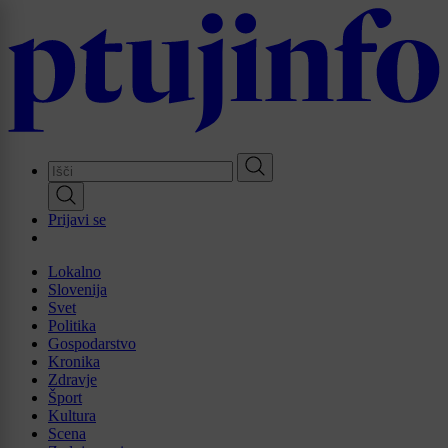
Skip
to
main
content
Prijavi se
Lokalno
Slovenija
Svet
Politika
Gospodarstvo
Kronika
Zdravje
Šport
Kultura
Scena