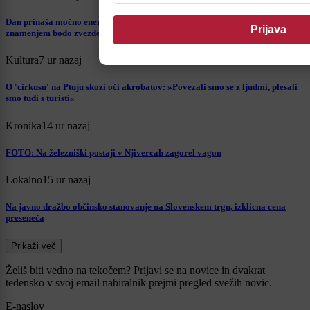
Dan prinaša močno energijo in nepričakovane preobrate: Katerim
znamenjem bodo zvezde najbolj naklonjene?
Kultura
7 ur nazaj
O 'cirkusu' na Ptuju skozi oči akrobatov: »Povezali smo se z ljudmi, plesali
smo tudi s turisti«
Kronika
14 ur nazaj
FOTO: Na železniški postaji v Njivercah zagorel vagon
Lokalno
15 ur nazaj
Na javno dražbo občinsko stanovanje na Slovenskem trgu, izklicna cena
preseneča
Prikaži več
Želiš biti vedno na tekočem? Prijavi se na novice in dvakrat
tedensko v svoj email nabiralnik prejmi pregled svežih novic.
E-naslov