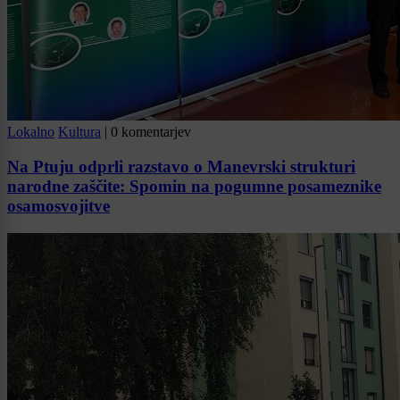
Lokalno
Kultura
|
0 komentarjev
Na Ptuju odprli razstavo o Manevrski strukturi
narodne zaščite: Spomin na pogumne posameznike
osamosvojitve