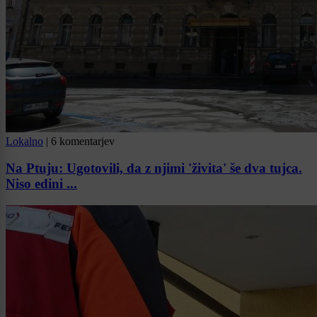
Lokalno
|
6 komentarjev
Na Ptuju: Ugotovili, da z njimi 'živita' še dva tujca.
Niso edini ...