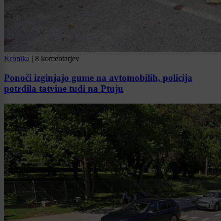
Kronika
|
8 komentarjev
Ponoči izginjajo gume na avtomobilih, policija
potrdila tatvine tudi na Ptuju