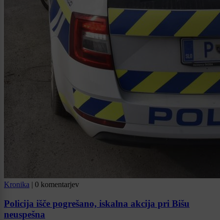
Kronika
|
0 komentarjev
Policija išče pogrešano, iskalna akcija pri Bišu
neuspešna