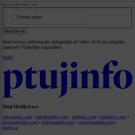
CAPTCHA
Nisem robot
Naročite se
Imaš novico, informacijo, fotografijo ali video, ki bi nas utegnila
zanimati? Najboljše nagradimo.
Pošlji
Moji Mediji d.o.o.
sobotainfo.com
•
mariborinfo.com
•
ptujinfo.com
•
pomurec.com
•
dolenjskainfo.com
•
ljubljanainfo.com
•
gorenjskainfo.com
•
tvidea.si