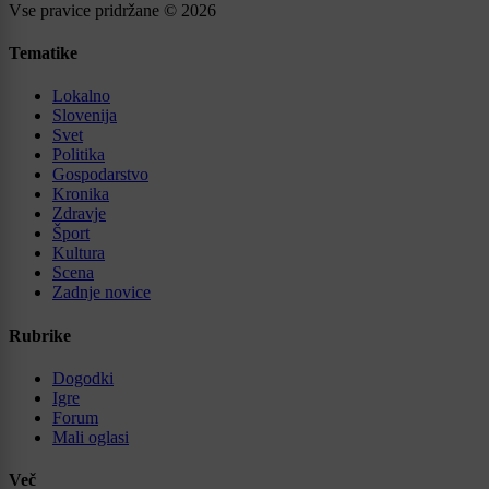
Vse pravice pridržane © 2026
Tematike
Lokalno
Slovenija
Svet
Politika
Gospodarstvo
Kronika
Zdravje
Šport
Kultura
Scena
Zadnje novice
Rubrike
Dogodki
Igre
Forum
Mali oglasi
Več