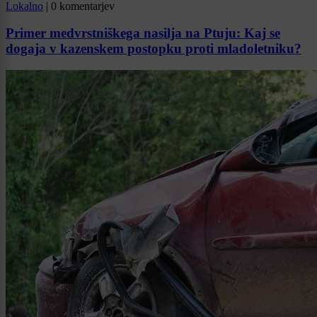
Lokalno
|
0 komentarjev
Primer medvrstniškega nasilja na Ptuju: Kaj se
dogaja v kazenskem postopku proti mladoletniku?