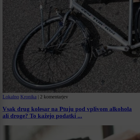
Lokalno
Kronika
|
2 komentarjev
Vsak drug kolesar na Ptuju pod vplivom alkohola
ali droge? To kažejo podatki ...