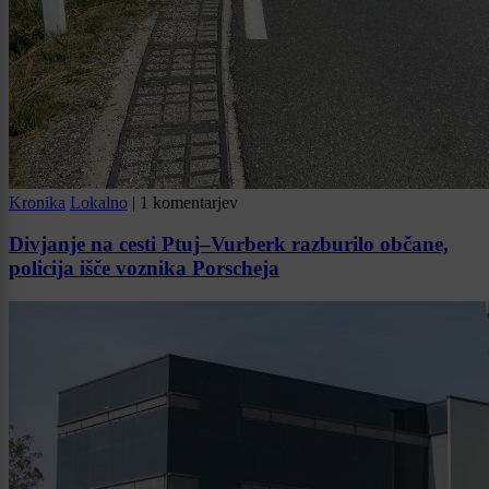
Kronika
Lokalno
|
1 komentarjev
Divjanje na cesti Ptuj–Vurberk razburilo občane,
policija išče voznika Porscheja