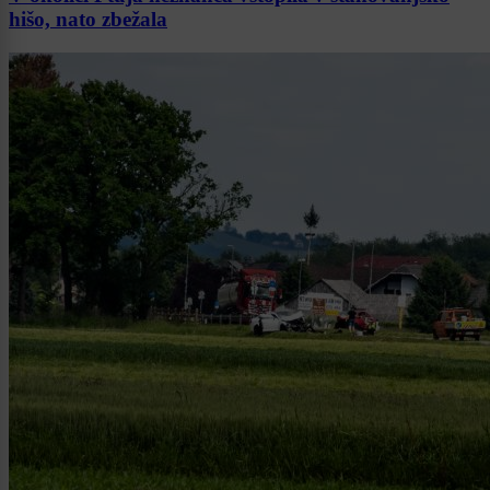
hišo, nato zbežala