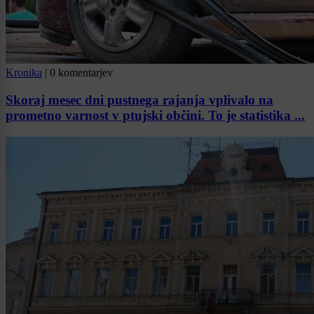
Kronika
|
0 komentarjev
Skoraj mesec dni pustnega rajanja vplivalo na
prometno varnost v ptujski občini. To je statistika ...