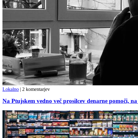
Lokalno
|
2 komentarjev
Na Ptujskem vedno več prosilcev denarne pomoči, na 