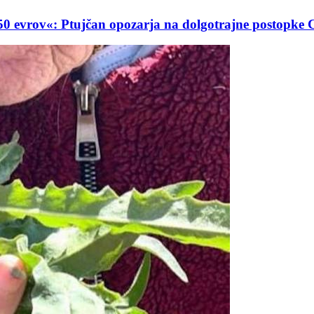
0 evrov«: Ptujčan opozarja na dolgotrajne postopke 