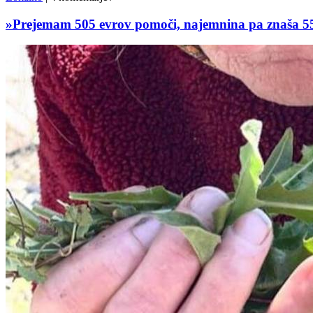
»Prejemam 505 evrov pomoči, najemnina pa znaša 55