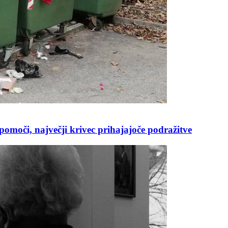
pomoči, največji krivec prihajajoče podražitve