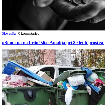
Slovenija
|
0 komentarjev
»Bomo pa na britof šli«: Amalija pri 89 letih prosi z