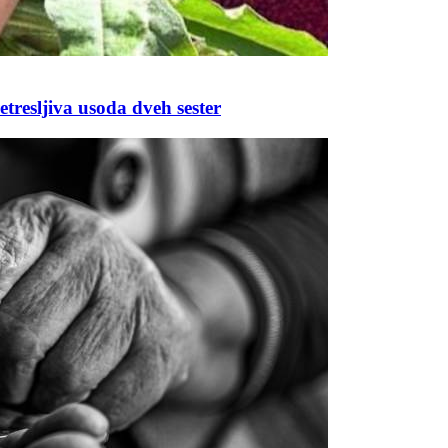
etresljiva usoda dveh sester
Prijavi se na cajtng