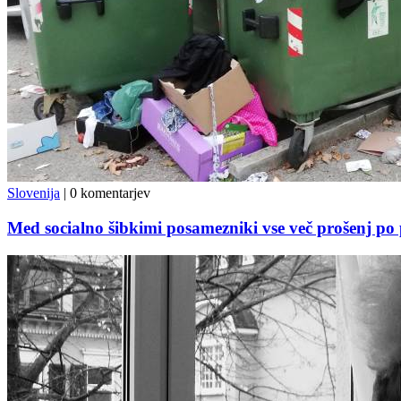
Slovenija
|
0 komentarjev
Med socialno šibkimi posamezniki vse več prošenj po 