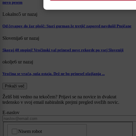
novo pesem
Lokalno
5 ur nazaj
Od čevapov do žar plošč: Stari gurman že tretjič zapored navdušil Ptujčane
Slovenija
6 ur nazaj
Skoraj 40 stopinj! Vročinski val prinesel nove rekorde po vsej Sloveniji
okolje
6 ur nazaj
Vročina se vrača, suša ostaja. Dež ne bo prinesel olajšanja ...
Prikaži več
Želiš biti vedno na tekočem? Prijavi se na novice in dvakrat
tedensko v svoj email nabiralnik prejmi pregled svežih novic.
E-naslov
CAPTCHA
Nisem robot