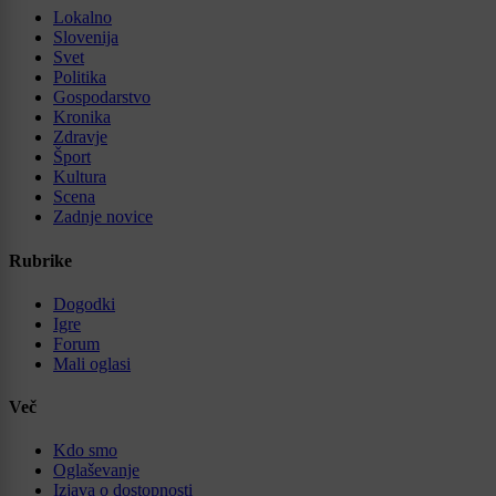
Lokalno
Slovenija
Svet
Politika
Gospodarstvo
Kronika
Zdravje
Šport
Kultura
Scena
Zadnje novice
Rubrike
Dogodki
Igre
Forum
Mali oglasi
Več
Kdo smo
Oglaševanje
Izjava o dostopnosti