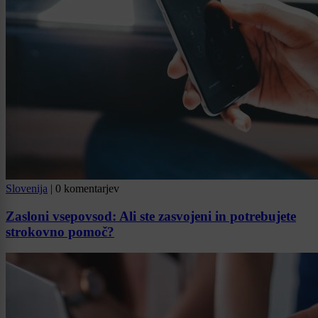
Slovenija
|
0 komentarjev
Zasloni vsepovsod: Ali ste zasvojeni in potrebujete
strokovno pomoč?