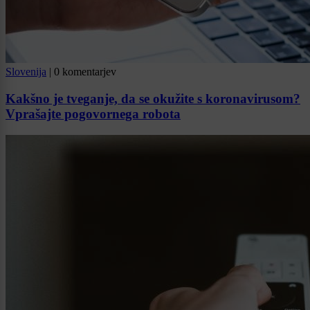
Slovenija
|
0 komentarjev
Kakšno je tveganje, da se okužite s koronavirusom?
Vprašajte pogovornega robota