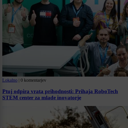
Lokalno
|
0 komentarjev
Ptuj odpira vrata prihodnosti: Prihaja RoboTech
STEM center za mlade inovatorje