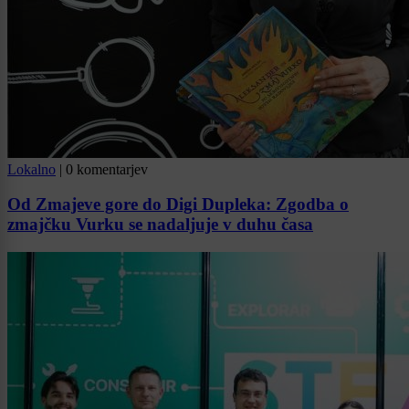
Lokalno
|
0 komentarjev
Od Zmajeve gore do Digi Dupleka: Zgodba o
zmajčku Vurku se nadaljuje v duhu časa