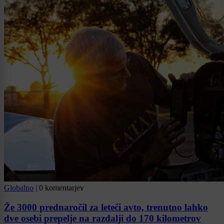
Globalno
|
0 komentarjev
Že 3000 prednaročil za leteči avto, trenutno lahko
dve osebi prepelje na razdalji do 170 kilometrov