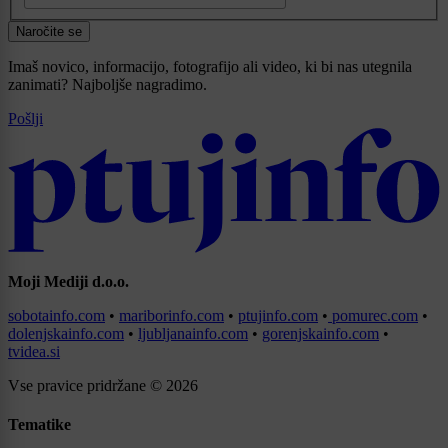
Naročite se
Imaš novico, informacijo, fotografijo ali video, ki bi nas utegnila
zanimati? Najboljše nagradimo.
Pošlji
Moji Mediji d.o.o.
sobotainfo.com
•
mariborinfo.com
•
ptujinfo.com
•
pomurec.com
•
dolenjskainfo.com
•
ljubljanainfo.com
•
gorenjskainfo.com
•
tvidea.si
Vse pravice pridržane © 2026
Tematike