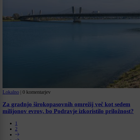
Lokalno
|
0 komentarjev
Za gradnjo širokopasovnih omrežij več kot sedem
milijonov evrov, bo Podravje izkoristilo priložnost?
1
2