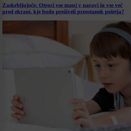
Zaskrbljujoče: Otroci vse manj v naravi in vse več
pred ekrani, kje bodo preživeli preostanek poletja?