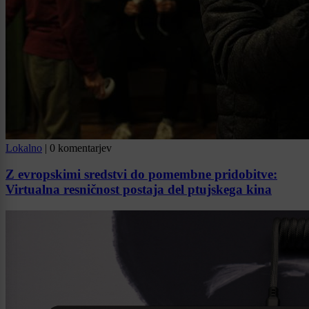
Lokalno
|
0 komentarjev
Z evropskimi sredstvi do pomembne pridobitve:
Virtualna resničnost postaja del ptujskega kina