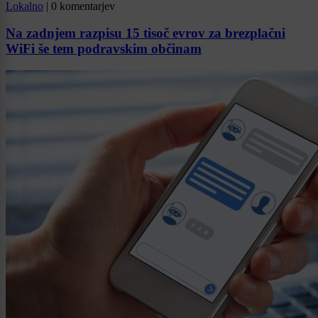
Lokalno
|
0 komentarjev
Na zadnjem razpisu 15 tisoč evrov za brezplačni
WiFi še tem podravskim občinam