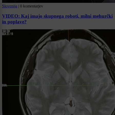
Slovenija
|
0 komentarjev
VIDEO: Kaj imajo skupnega roboti, milni mehurčki
in poplave?