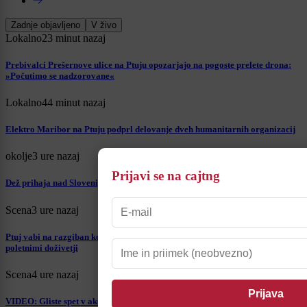
Zadnje objavljeno
V živo
Lokalno
23 minut nazaj
Prebivalci Prešernove ulice na Ptuju opozarjajo na pogoste prelete drona:
»Počutimo se nadzorovane«
Lokalno
44 minut nazaj
Elektro Maribor na Ptuju podprl delovanje dveh humanitarnih organizacij
okolje
3 ure nazaj
Prijavi se na cajtng
Dež prihaja nad Slovenijo, a ne povsod: preverite, kje bo padavin največ
Scena
3 ure nazaj
Ptuj vabi na razgiban konec tedna z žonglerskim spektaklom, glasbo in
poletnimi doživetji
Scena
4 ure nazaj
VIDEO: Gliste spet v akciji, skrivnostna in odštekana dvojica predstavlja