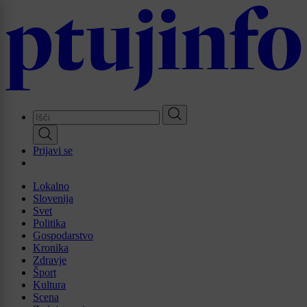
Skip
to
main
content
Prijavi se
Lokalno
Slovenija
Svet
Politika
Gospodarstvo
Kronika
Zdravje
Šport
Kultura
Scena