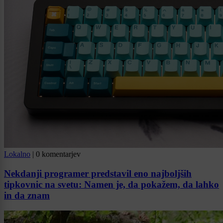
Lokalno
|
0 komentarjev
Nekdanji programer predstavil eno najboljših
tipkovnic na svetu: Namen je, da pokažem, da lahko
in da znam