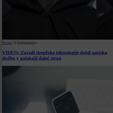
Scena
|
0 komentarjev
VIDEO: Zaradi deepfake tehnologije dobil sanjsko
službo v galaksiji daleč stran