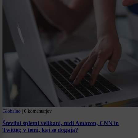
Globalno
|
0 komentarjev
Številni spletni velikani, tudi Amazon, CNN in
Twitter, v temi, kaj se dogaja?