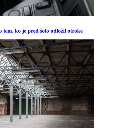
 tem, ko je pred šolo odložil otroke
Prijavi se na cajtng