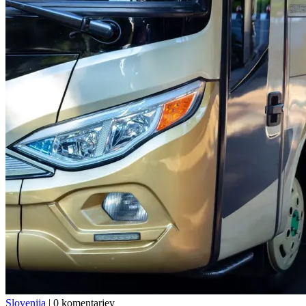
Slovenija
|
0 komentarjev