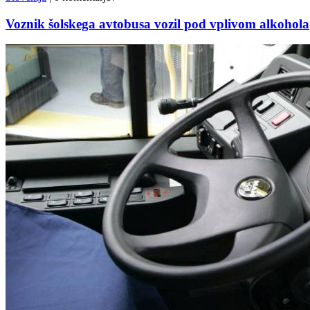
Voznik šolskega avtobusa vozil pod vplivom alkohola