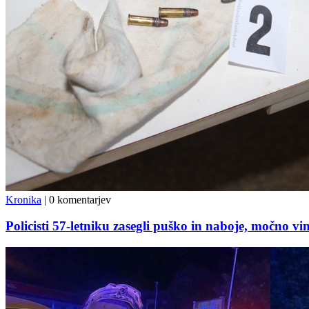
Kronika
|
0 komentarjev
Policisti 57-letniku zasegli puško in naboje, močno vi