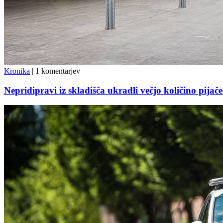
Kronika
|
1 komentarjev
Nepridipravi iz skladišča ukradli večjo količino pija