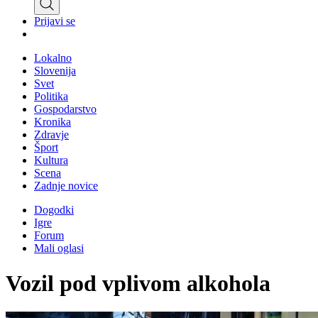
Prijavi se
Lokalno
Slovenija
Svet
Politika
Gospodarstvo
Kronika
Zdravje
Šport
Kultura
Scena
Zadnje novice
Dogodki
Igre
Forum
Mali oglasi
Vozil pod vplivom alkohola