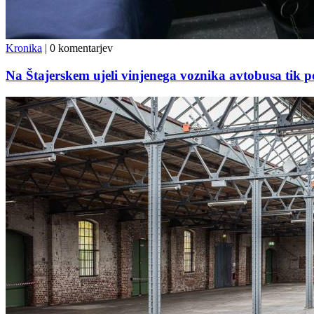
Kronika
|
0 komentarjev
Na Štajerskem ujeli vinjenega voznika avtobusa tik po