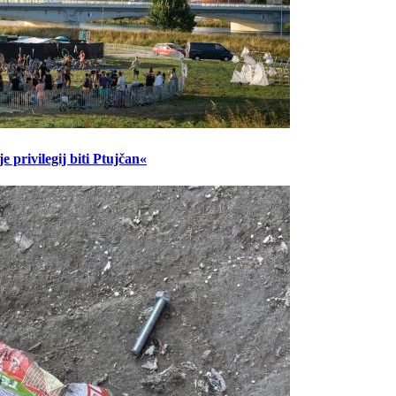
 privilegij biti Ptujčan«