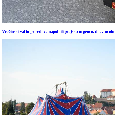
Vročinski val in prireditve napolnili ptujsko urgenco, dnevno ob