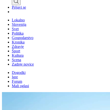
Prijavi se
Lokalno
Slovenija
Svet
Politika
Gospodarstvo
Kronika
Zdravje
Šport
Kultura
Scena
Zadnje novice
Dogodki
Igre
Forum
Mali oglasi