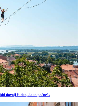
ti dovolj čuden, da to počneš«