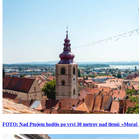
FOTO: Nad Ptujem hodijo po vrvi 30 metrov nad tlemi: »Moraš bi