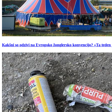
Kakšni so odzivi na Evropsko žonglersko konvencijo? »Ta teden je