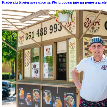
Prebivalci Prešernove ulice na Ptuju opozarjajo na pogoste pre