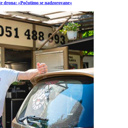
lete drona: »Počutimo se nadzorovane«
Prijavi se na cajtng