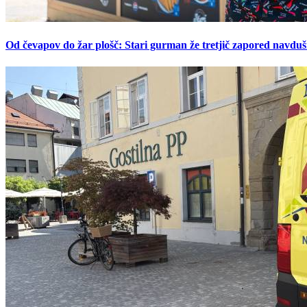
Od čevapov do žar plošč: Stari gurman že tretjič zapored navduš