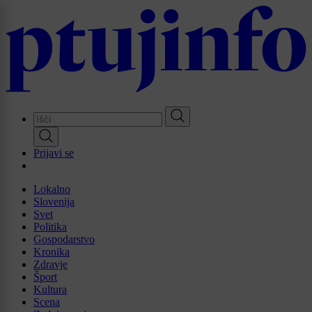
Skip
to
main
content
Prijavi se
Lokalno
Slovenija
Svet
Politika
Gospodarstvo
Kronika
Zdravje
Šport
Kultura
Scena