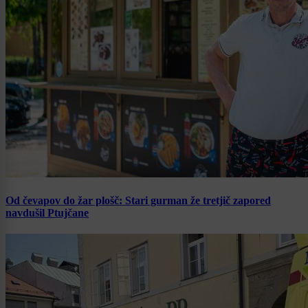
Od čevapov do žar plošč: Stari gurman že tretjič zapored
navdušil Ptujčane