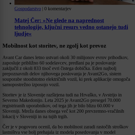
Gospodarstvo
|
0 komentarjev
Matej Čer: »Ne glede na naprednost
tehnologije, ključni resurs vedno ostanejo tudi
ljudje«
Mobilnost kot storitev, ne zgolj kot prevoz
Avant Car danes letno ustvari okoli 30 milijonov evrov prihodkov,
zaposluje približno 60 sodelavcev, predlani pa je poslovanje
zaključil z okoli 833 tisoč evri čistega dobička. Eden najbolj
prepoznavnih delov njihovega poslovanja je Avant2Go, sistem
souporabe stoodstotno električnih vozil, ki prek aplikacije omogoča
samopostrežno izposojo vozil.
Storitev je iz Slovenije razširjena tudi na Hrvaško, v Avstrijo in
Severno Makedonijo. Leta 2025 je Avant2Go presegel 70.000
registriranih uporabnikov, od tega jih je bilo blizu 60.000 v
Sloveniji. Mreža danes obsega več kot 200 prevzemno-vračilnih
lokacij v Sloveniji in na tujih trgih.
Čer je v pogovoru ocenil, da bo mobilnost zaradi rastočih stroškov
lastništva vse bolj prehajala iz modela posedovanja v model