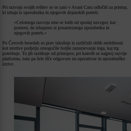
Pri razvoju svojih rešitev so se zato v Avant Caru odločili za pristop,
ki izhaja iz uporabnika in njegovih dejanskih potreb.
»Celotnega razvoja smo se lotili od spodaj navzgor, kar
pomeni, da izhajamo iz posameznega uporabnika in
njegovih potreb.«
Po Čerovih besedah so prav izkušnje iz različnih oblik mobilnosti
kot storitve podjetju omogočile boljše razumevanje tega, kaj trg
potrebuje. To jih razlikuje od pristopov, pri katerih se najprej razvije
platforma, nato pa šele išče odgovore na operativne in uporabniške
izzive.