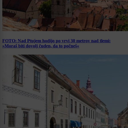
FOTO: Nad Ptujem hodijo po vrvi 30 metrov nad tlemi:
»Moraš biti dovolj čuden, da to počneš«