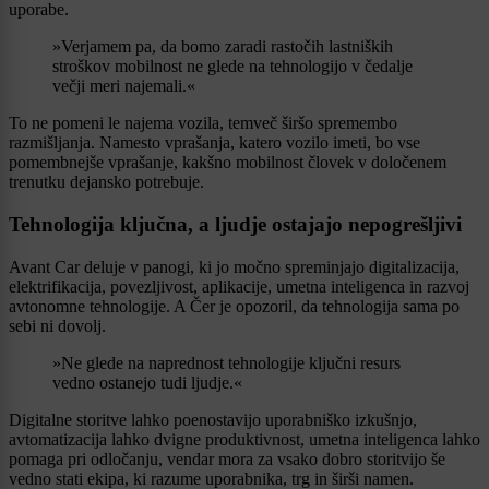
uporabe.
»Verjamem pa, da bomo zaradi rastočih lastniških
stroškov mobilnost ne glede na tehnologijo v čedalje
večji meri najemali.«
To ne pomeni le najema vozila, temveč širšo spremembo
razmišljanja. Namesto vprašanja, katero vozilo imeti, bo vse
pomembnejše vprašanje, kakšno mobilnost človek v določenem
trenutku dejansko potrebuje.
Tehnologija ključna, a ljudje ostajajo nepogrešljivi
Avant Car deluje v panogi, ki jo močno spreminjajo digitalizacija,
elektrifikacija, povezljivost, aplikacije, umetna inteligenca in razvoj
avtonomne tehnologije. A Čer je opozoril, da tehnologija sama po
sebi ni dovolj.
»Ne glede na naprednost tehnologije ključni resurs
vedno ostanejo tudi ljudje.«
Digitalne storitve lahko poenostavijo uporabniško izkušnjo,
avtomatizacija lahko dvigne produktivnost, umetna inteligenca lahko
pomaga pri odločanju, vendar mora za vsako dobro storitvijo še
vedno stati ekipa, ki razume uporabnika, trg in širši namen.