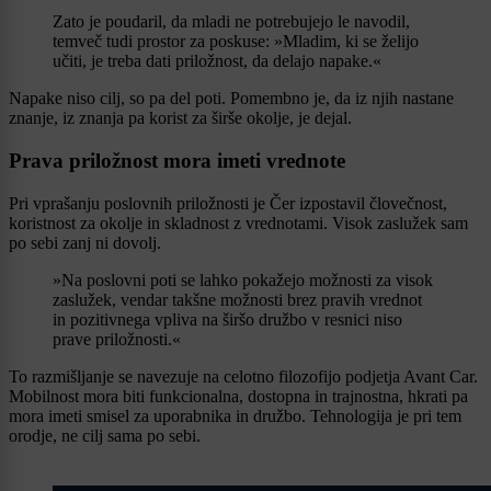
Zato je poudaril, da mladi ne potrebujejo le navodil,
temveč tudi prostor za poskuse: »Mladim, ki se želijo
učiti, je treba dati priložnost, da delajo napake.«
Napake niso cilj, so pa del poti. Pomembno je, da iz njih nastane
znanje, iz znanja pa korist za širše okolje, je dejal.
Prava priložnost mora imeti vrednote
Pri vprašanju poslovnih priložnosti je Čer izpostavil človečnost,
koristnost za okolje in skladnost z vrednotami. Visok zaslužek sam
po sebi zanj ni dovolj.
»Na poslovni poti se lahko pokažejo možnosti za visok
zaslužek, vendar takšne možnosti brez pravih vrednot
in pozitivnega vpliva na širšo družbo v resnici niso
prave priložnosti.«
To razmišljanje se navezuje na celotno filozofijo podjetja Avant Car.
Mobilnost mora biti funkcionalna, dostopna in trajnostna, hkrati pa
mora imeti smisel za uporabnika in družbo. Tehnologija je pri tem
orodje, ne cilj sama po sebi.