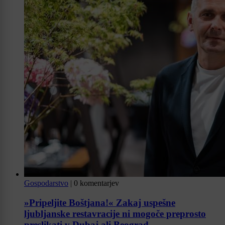
Gospodarstvo
|
0 komentarjev
»Pripeljite Boštjana!« Zakaj uspešne
ljubljanske restavracije ni mogoče preprosto
preslikati v Dubaj ali Beograd