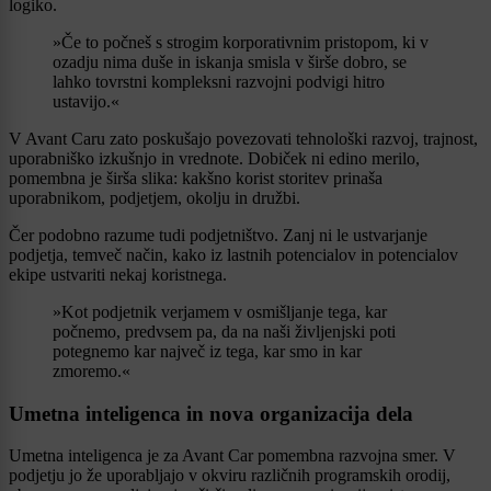
logiko.
»Če to počneš s strogim korporativnim pristopom, ki v
ozadju nima duše in iskanja smisla v širše dobro, se
lahko tovrstni kompleksni razvojni podvigi hitro
ustavijo.«
V Avant Caru zato poskušajo povezovati tehnološki razvoj, trajnost,
uporabniško izkušnjo in vrednote. Dobiček ni edino merilo,
pomembna je širša slika: kakšno korist storitev prinaša
uporabnikom, podjetjem, okolju in družbi.
Čer podobno razume tudi podjetništvo. Zanj ni le ustvarjanje
podjetja, temveč način, kako iz lastnih potencialov in potencialov
ekipe ustvariti nekaj koristnega.
»Kot podjetnik verjamem v osmišljanje tega, kar
počnemo, predvsem pa, da na naši življenjski poti
potegnemo kar največ iz tega, kar smo in kar
zmoremo.«
Umetna inteligenca in nova organizacija dela
Umetna inteligenca je za Avant Car pomembna razvojna smer. V
podjetju jo že uporabljajo v okviru različnih programskih orodij,