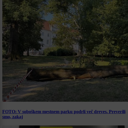
FOTO: V soboškem mestnem parku podrli več dreves. Preverili
smo, zakaj