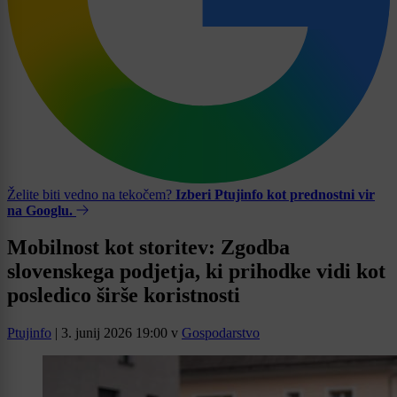
Želite biti vedno na tekočem?
Izberi Ptujinfo kot prednostni vir
na Googlu.
Mobilnost kot storitev: Zgodba
slovenskega podjetja, ki prihodke vidi kot
posledico širše koristnosti
Ptujinfo
|
3. junij 2026 19:00
v
Gospodarstvo