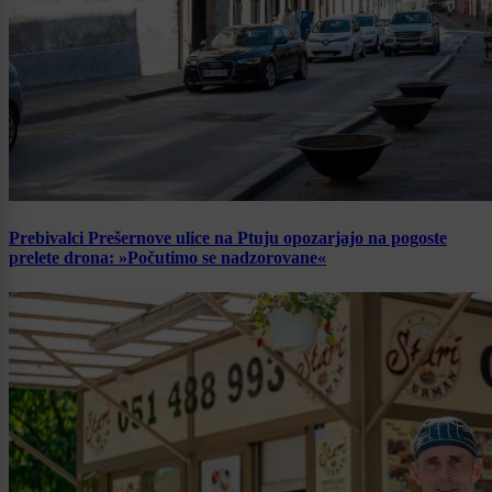
Prebivalci Prešernove ulice na Ptuju opozarjajo na pogoste
prelete drona: »Počutimo se nadzorovane«