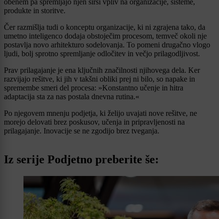
obenem pa spremljajo njen širši vpliv na organizacije, sisteme,
produkte in storitve.
Čer razmišlja tudi o konceptu organizacije, ki ni zgrajena tako, da
umetno inteligenco dodaja obstoječim procesom, temveč okoli nje
postavlja novo arhitekturo sodelovanja. To pomeni drugačno vlogo
ljudi, bolj sprotno spremljanje odločitev in večjo prilagodljivost.
Prav prilagajanje je ena ključnih značilnosti njihovega dela. Ker
razvijajo rešitve, ki jih v takšni obliki prej ni bilo, so napake in
spremembe smeri del procesa: »Konstantno učenje in hitra
adaptacija sta za nas postala dnevna rutina.«
Po njegovem mnenju podjetja, ki želijo uvajati nove rešitve, ne
morejo delovati brez poskusov, učenja in pripravljenosti na
prilagajanje. Inovacije se ne zgodijo brez tveganja.
Iz serije Podjetno preberite še: