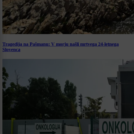
Tragedija na Pašmanu: V morju našli mrtvega 24-letnega
Slovenca