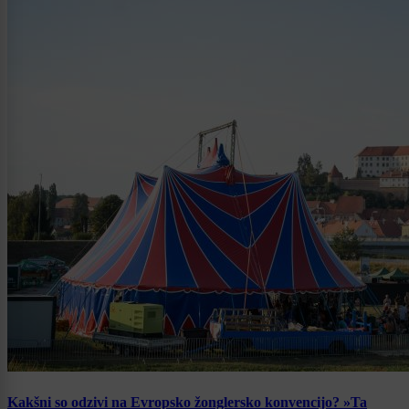
Kakšni so odzivi na Evropsko žonglersko konvencijo? »Ta