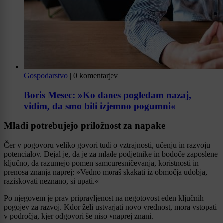
Gospodarstvo
|
0 komentarjev
Boris Mesec: »Ko danes pogledam nazaj,
vidim, da smo bili izjemno pogumni«
Mladi potrebujejo priložnost za napake
Čer v pogovoru veliko govori tudi o vztrajnosti, učenju in razvoju
potencialov. Dejal je, da je za mlade podjetnike in bodoče zaposlene
ključno, da razumejo pomen samouresničevanja, koristnosti in
prenosa znanja naprej: »Vedno moraš skakati iz območja udobja,
raziskovati neznano, si upati.«
Po njegovem je prav pripravljenost na negotovost eden ključnih
pogojev za razvoj. Kdor želi ustvarjati novo vrednost, mora vstopati
v področja, kjer odgovori še niso vnaprej znani.