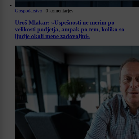
Gospodarstvo
|
0 komentarjev
Uroš Mlakar: »Uspešnosti ne merim po
velikosti podjetja, ampak po tem, koliko so
ljudje okoli mene zadovoljni«