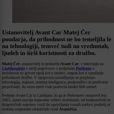
Ustanovitelj Avant Car Matej Čer
poudarja, da prihodnost ne bo temeljila le
na tehnologiji, temveč tudi na vrednotah,
ljudeh in širši koristnosti za družbo.
Matej Čer
, ustanovitelj in prokurist
Avant Car
, v intervjuju za
Ljubljanainfo
v seriji pogovorov s podjetniki
Podjetno
o
mobilnosti ne govori zgolj kot o storitvi, ampak kot o vprašanju
prihodnosti družbe. V njegovem razmišljanju se prepletajo
tehnologija, trajnost, umetna inteligenca, podjetništvo in predvsem
prepričanje, da mora imeti vsak poslovni model širši smisel.
Podjetje Avant Car iz Ljubljane, ki ga je Prekmurec ustanovil leta
2003, danes razvija trajnostne rešitve mobilnosti, od kratkoročnih in
dolgoročnih najemov vozil do upravljanja voznih parkov podjetij in
sistema souporabe električnih vozil
Avant2Go
.