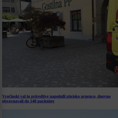
Vročinski val in prireditve napolnili ptujsko urgenco, dnevno
obravnavali do 140 pacientov