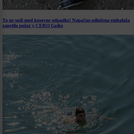
To ne sodi med kosovne odpadke! Napačno odložena embalaža
zanetila požar v CERO Gajke