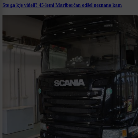
Ste ga kje videli? 45-letni Mariborčan odšel neznano kam