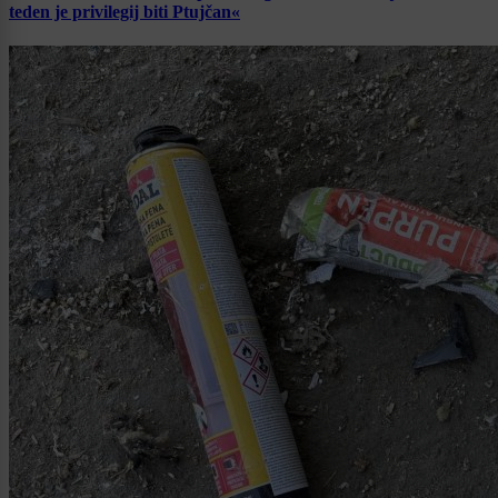
teden je privilegij biti Ptujčan«