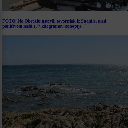
FOTO: Na Obrežju ustavili tovornjak iz Španije, med
pohištvom našli 177 kilogramov konoplje