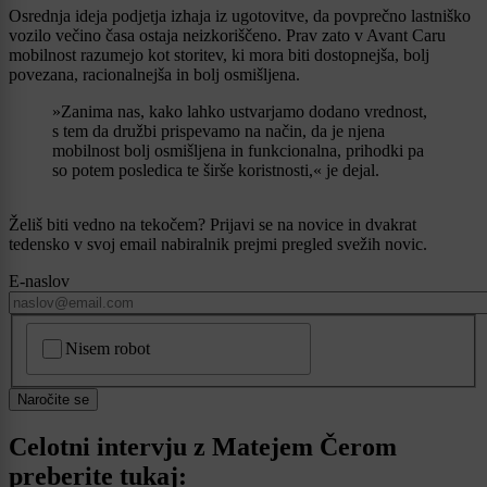
Osrednja ideja podjetja izhaja iz ugotovitve, da povprečno lastniško
vozilo večino časa ostaja neizkoriščeno. Prav zato v Avant Caru
mobilnost razumejo kot storitev, ki mora biti dostopnejša, bolj
povezana, racionalnejša in bolj osmišljena.
»Zanima nas, kako lahko ustvarjamo dodano vrednost,
s tem da družbi prispevamo na način, da je njena
mobilnost bolj osmišljena in funkcionalna, prihodki pa
so potem posledica te širše koristnosti,« je dejal.
Želiš biti vedno na tekočem? Prijavi se na novice in dvakrat
tedensko v svoj email nabiralnik prejmi pregled svežih novic.
E-naslov
CAPTCHA
Nisem robot
Naročite se
Celotni intervju z Matejem Čerom
preberite tukaj: