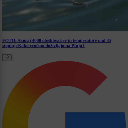
FOTO: Skoraj 4000 obiskovalcev in temperature nad 35
stopinj: Kako vročino doživljajo na Ptuju?