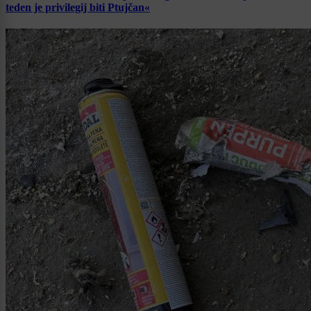
teden je privilegij biti Ptujčan«