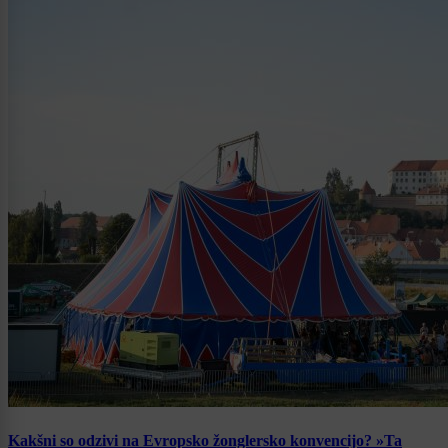
Kakšni so odzivi na Evropsko žonglersko konvencijo? »Ta