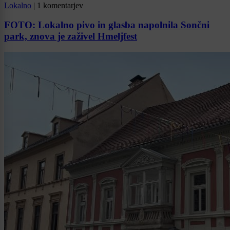
Lokalno
|
1 komentarjev
FOTO: Lokalno pivo in glasba napolnila Sončni
park, znova je zaživel Hmeljfest