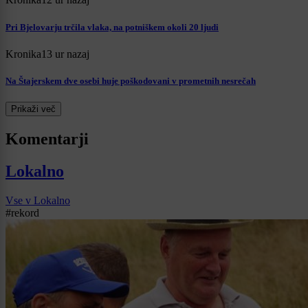
Pri Bjelovarju trčila vlaka, na potniškem okoli 20 ljudi
Kronika
13 ur nazaj
Na Štajerskem dve osebi huje poškodovani v prometnih nesrečah
Prikaži več
Komentarji
Lokalno
Vse v Lokalno
#rekord