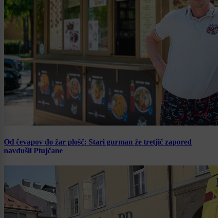
Od čevapov do žar plošč: Stari gurman že tretjič zapored
navdušil Ptujčane