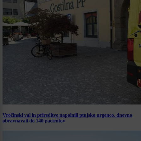
Vročinski val in prireditve napolnili ptujsko urgenco, dnevno
obravnavali do 140 pacientov