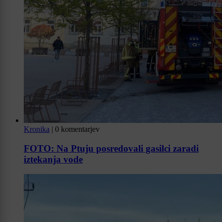
Kronika
|
0 komentarjev
FOTO: Na Ptuju posredovali gasilci zaradi
iztekanja vode