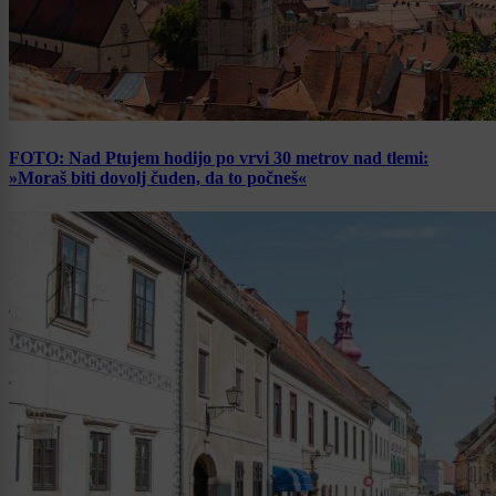
FOTO: Nad Ptujem hodijo po vrvi 30 metrov nad tlemi:
»Moraš biti dovolj čuden, da to počneš«