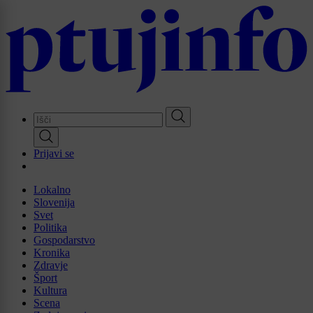
Skip
to
main
content
Prijavi se
Lokalno
Slovenija
Svet
Politika
Gospodarstvo
Kronika
Zdravje
Šport
Kultura
Scena