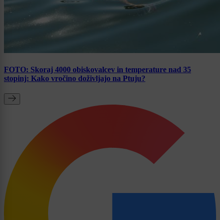
FOTO: Skoraj 4000 obiskovalcev in temperature nad 35
stopinj: Kako vročino doživljajo na Ptuju?