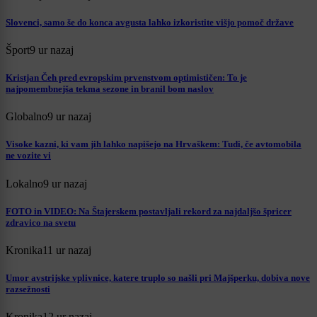
Slovenci, samo še do konca avgusta lahko izkoristite višjo pomoč države
Šport
9 ur nazaj
Kristjan Čeh pred evropskim prvenstvom optimističen: To je
najpomembnejša tekma sezone in branil bom naslov
Globalno
9 ur nazaj
Visoke kazni, ki vam jih lahko napišejo na Hrvaškem: Tudi, če avtomobila
ne vozite vi
Lokalno
9 ur nazaj
FOTO in VIDEO: Na Štajerskem postavljali rekord za najdaljšo špricer
zdravico na svetu
Kronika
11 ur nazaj
Umor avstrijske vplivnice, katere truplo so našli pri Majšperku, dobiva nove
razsežnosti
Kronika
12 ur nazaj