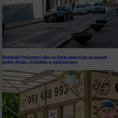
Prebivalci Prešernove ulice na Ptuju opozarjajo na pogoste
prelete drona: »Počutimo se nadzorovane«