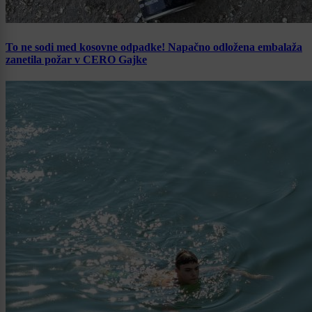
To ne sodi med kosovne odpadke! Napačno odložena embalaža
zanetila požar v CERO Gajke