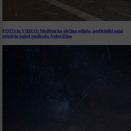
FOTO in VIDEO: Medtem ko občina odlaša, podjetniki sami
rešujejo ugled podhoda Ajdovščina