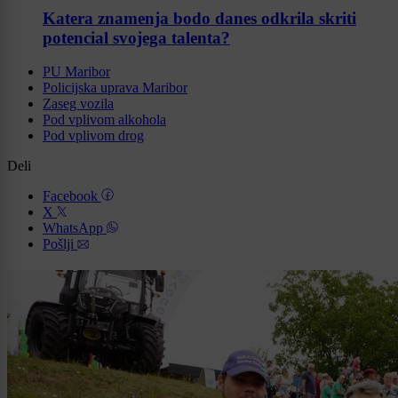
Katera znamenja bodo danes odkrila skriti
potencial svojega talenta?
PU Maribor
Policijska uprava Maribor
Zaseg vozila
Pod vplivom alkohola
Pod vplivom drog
Deli
Facebook
X
WhatsApp
Pošlji