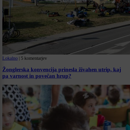
Lokalno
|
5 komentarjev
Žonglerska konvencija prinesla živahen utrip, kaj
pa varnost in povečan hrup?