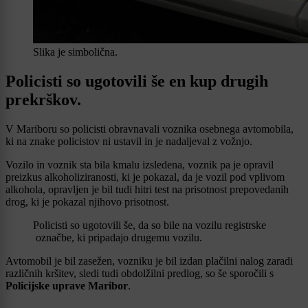
Slika je simbolična.
Policisti so ugotovili še en kup drugih
prekrškov.
V Mariboru so policisti obravnavali voznika osebnega avtomobila,
ki na znake policistov ni ustavil in je nadaljeval z vožnjo.
Vozilo in voznik sta bila kmalu izsledena, voznik pa je opravil
preizkus alkoholiziranosti, ki je pokazal, da je vozil pod vplivom
alkohola, opravljen je bil tudi hitri test na prisotnost prepovedanih
drog, ki je pokazal njihovo prisotnost.
Policisti so ugotovili še, da so bile na vozilu registrske
označbe, ki pripadajo drugemu vozilu.
Avtomobil je bil zasežen, vozniku je bil izdan plačilni nalog zaradi
različnih kršitev, sledi tudi obdolžilni predlog, so še sporočili s
Policijske uprave Maribor
.