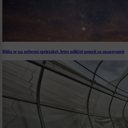
Bliža se na nebesni spektakel, letos odlični pogoji za opazovanje