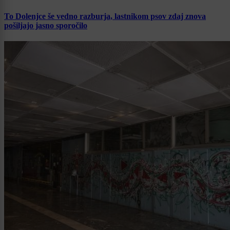
To Dolenjce še vedno razburja, lastnikom psov zdaj znova
pošiljajo jasno sporočilo