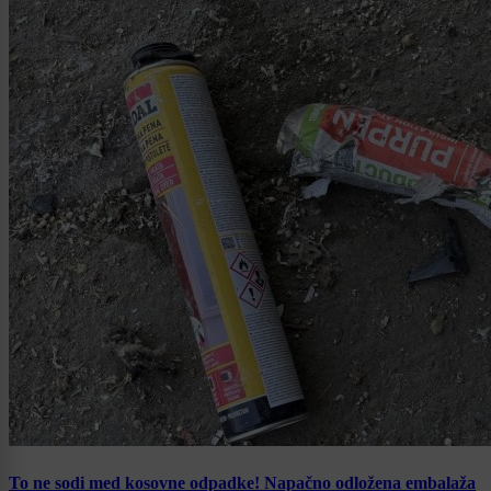
To ne sodi med kosovne odpadke! Napačno odložena embalaža