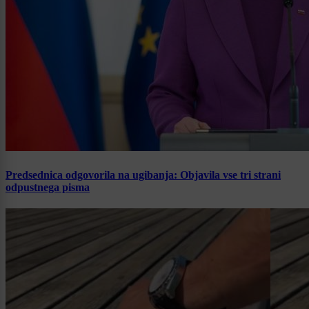
Predsednica odgovorila na ugibanja: Objavila vse tri strani
odpustnega pisma