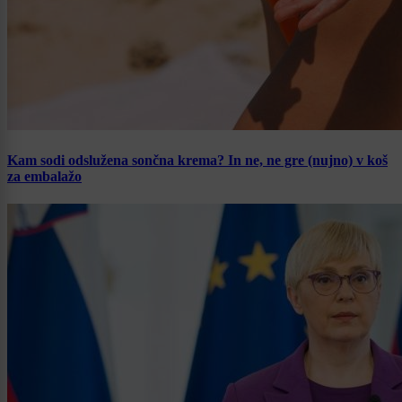
Kam sodi odslužena sončna krema? In ne, ne gre (nujno) v koš
za embalažo