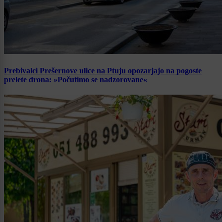
Prebivalci Prešernove ulice na Ptuju opozarjajo na pogoste
prelete drona: »Počutimo se nadzorovane«