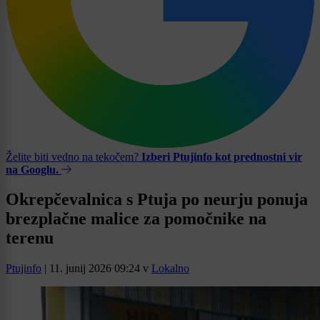
Želite biti vedno na tekočem?
Izberi Ptujinfo kot prednostni vir
na Googlu.
Okrepčevalnica s Ptuja po neurju ponuja
brezplačne malice za pomočnike na
terenu
Ptujinfo
|
11. junij 2026 09:24
v
Lokalno