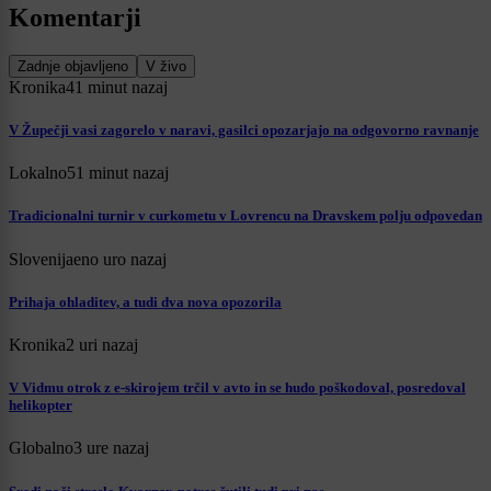
Komentarji
Zadnje objavljeno
V živo
Kronika
41 minut nazaj
V Župečji vasi zagorelo v naravi, gasilci opozarjajo na odgovorno ravnanje
Lokalno
51 minut nazaj
Tradicionalni turnir v curkometu v Lovrencu na Dravskem polju odpovedan
Slovenija
eno uro nazaj
Prihaja ohladitev, a tudi dva nova opozorila
Kronika
2 uri nazaj
V Vidmu otrok z e-skirojem trčil v avto in se hudo poškodoval, posredoval
helikopter
Globalno
3 ure nazaj