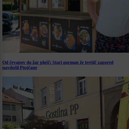
Od čevapov do žar plošč: Stari gurman že tretjič zapored
navdušil Ptujčane