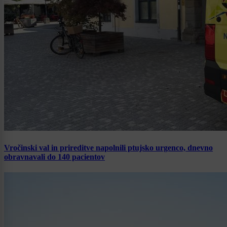
Vročinski val in prireditve napolnili ptujsko urgenco, dnevno
obravnavali do 140 pacientov