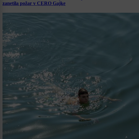
zanetila požar v CERO Gajke