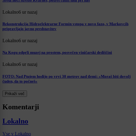
Sredi noči streslo Kvarner, potres čutili tudi pri nas
Lokalno
6 ur nazaj
Rekonstrukcija Hidroelektrarne Formin vstopa v novo fazo, v Markovcih
pripravljajo javno predstavitev
Lokalno
6 ur nazaj
Na Kogu odprli muzej na prostem, posvečen viničarski dediščini
Lokalno
6 ur nazaj
FOTO: Nad Ptujem hodijo po vrvi 30 metrov nad tlemi: »Moraš biti dovolj
čuden, da to počneš«
Prikaži več
Komentarji
Lokalno
Vse v Lokalno