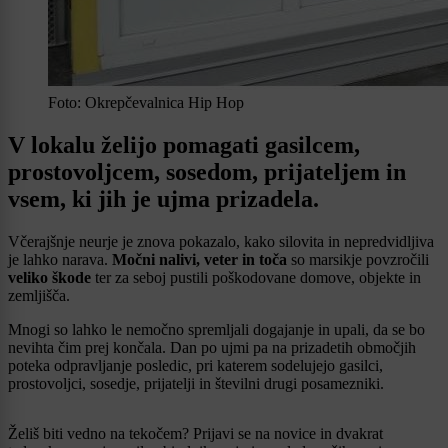
Foto: Okrepčevalnica Hip Hop
V lokalu želijo pomagati gasilcem,
prostovoljcem, sosedom, prijateljem in
vsem, ki jih je ujma prizadela.
Včerajšnje neurje je znova pokazalo, kako silovita in nepredvidljiva
je lahko narava.
Močni nalivi, veter in toča
so marsikje povzročili
veliko škode
ter za seboj pustili poškodovane domove, objekte in
zemljišča.
Mnogi so lahko le nemočno spremljali dogajanje in upali, da se bo
nevihta čim prej končala. Dan po ujmi pa na prizadetih območjih
poteka odpravljanje posledic, pri katerem sodelujejo gasilci,
prostovoljci, sosedje, prijatelji in številni drugi posamezniki.
Želiš biti vedno na tekočem? Prijavi se na novice in dvakrat