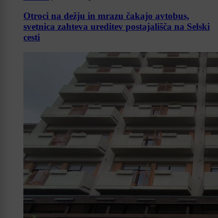
Otroci na dežju in mrazu čakajo avtobus,
svetnica zahteva ureditev postajališča na Selski
cesti