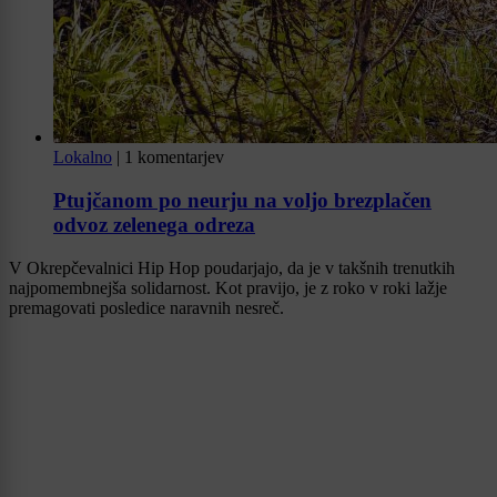
Lokalno
|
1 komentarjev
Ptujčanom po neurju na voljo brezplačen
odvoz zelenega odreza
V Okrepčevalnici Hip Hop poudarjajo, da je v takšnih trenutkih
najpomembnejša solidarnost. Kot pravijo, je z roko v roki lažje
premagovati posledice naravnih nesreč.