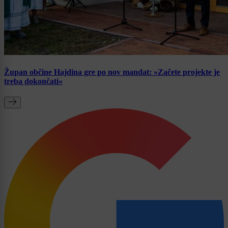
Župan občine Hajdina gre po nov mandat: »Začete projekte je
treba dokončati«