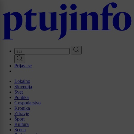
Skip
to
main
content
Prijavi se
Lokalno
Slovenija
Svet
Politika
Gospodarstvo
Kronika
Zdravje
Šport
Kultura
Scena