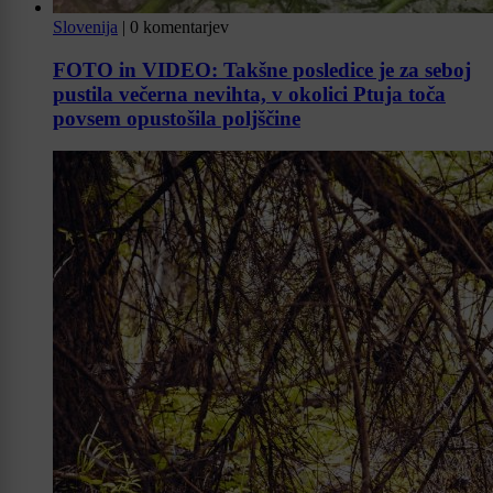
Slovenija
|
0 komentarjev
FOTO in VIDEO: Takšne posledice je za seboj
pustila večerna nevihta, v okolici Ptuja toča
povsem opustošila poljščine