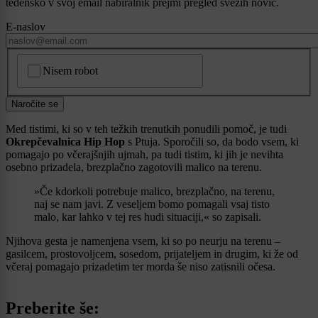
tedensko v svoj email nabiralnik prejmi pregled svežih novic.
E-naslov
CAPTCHA
Nisem robot
Naročite se
Med tistimi, ki so v teh težkih trenutkih ponudili pomoč, je tudi
Okrepčevalnica Hip Hop
s Ptuja. Sporočili so, da bodo vsem, ki
pomagajo po včerajšnjih ujmah, pa tudi tistim, ki jih je nevihta
osebno prizadela, brezplačno zagotovili malico na terenu.
»Če kdorkoli potrebuje malico, brezplačno, na terenu,
naj se nam javi. Z veseljem bomo pomagali vsaj tisto
malo, kar lahko v tej res hudi situaciji,« so zapisali.
Njihova gesta je namenjena vsem, ki so po neurju na terenu –
gasilcem, prostovoljcem, sosedom, prijateljem in drugim, ki že od
včeraj pomagajo prizadetim ter morda še niso zatisnili očesa.
Preberite še: