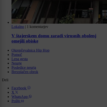
Lokalno
|
1 komentarjev
V štajerskem domu zaradi virusnih obolenj
omejili obiske
Okrepčevalnica Hip Hop
Pomoč
Lepa gesta
Neurje
Posledice neurja
Brezplačen obrok
Deli
Facebook
X
WhatsApp
Pošlji