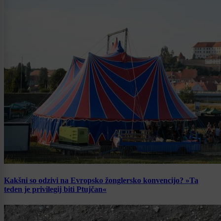
Kakšni so odzivi na Evropsko žonglersko konvencijo? »Ta
teden je privilegij biti Ptujčan«