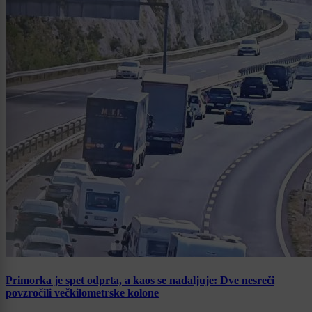
Primorka je spet odprta, a kaos se nadaljuje: Dve nesreči
povzročili večkilometrske kolone