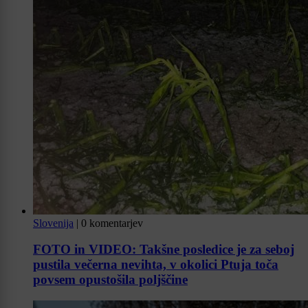
Slovenija
|
0 komentarjev
FOTO in VIDEO: Takšne posledice je za seboj
pustila večerna nevihta, v okolici Ptuja toča
povsem opustošila poljščine