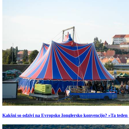
Kakšni so odzivi na Evropsko žonglersko konvencijo? »Ta teden je