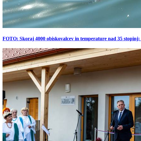
FOTO: Skoraj 4000 obiskovalcev in temperature nad 35 stopinj: 