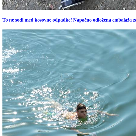
To ne sodi med kosovne odpadke! Napačno odložena embalaža z