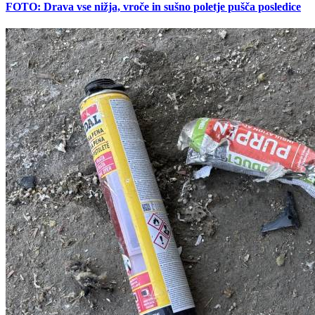
FOTO: Drava vse nižja, vroče in sušno poletje pušča posledice