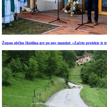
Župan občine Hajdina gre po nov mandat: »Začete projekte je t