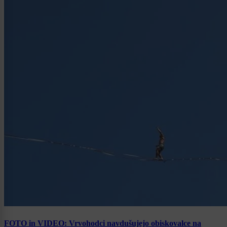
FOTO in VIDEO: Vrvohodci navdušujejo obiskovalce na