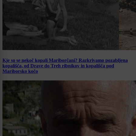
Kje so se nekoč kopali Mariborčani? Razkrivamo pozabljena
kopališča, od Drave do Treh ribnikov in kopališča pod
Mariborsko kočo