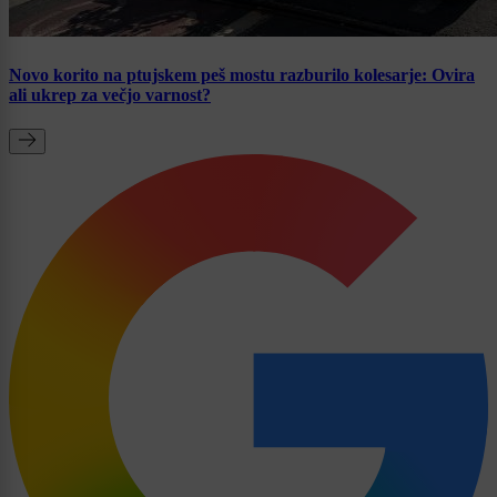
Novo korito na ptujskem peš mostu razburilo kolesarje: Ovira
ali ukrep za večjo varnost?