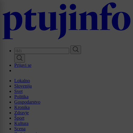
Skip
to
main
content
Prijavi se
Lokalno
Slovenija
Svet
Politika
Gospodarstvo
Kronika
Zdravje
Šport
Kultura
Scena