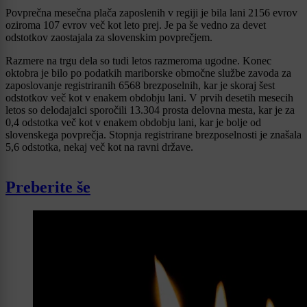
Povprečna mesečna plača zaposlenih v regiji je bila lani 2156 evrov
oziroma 107 evrov več kot leto prej. Je pa še vedno za devet
odstotkov zaostajala za slovenskim povprečjem.
Razmere na trgu dela so tudi letos razmeroma ugodne. Konec
oktobra je bilo po podatkih mariborske območne službe zavoda za
zaposlovanje registriranih 6568 brezposelnih, kar je skoraj šest
odstotkov več kot v enakem obdobju lani. V prvih desetih mesecih
letos so delodajalci sporočili 13.304 prosta delovna mesta, kar je za
0,4 odstotka več kot v enakem obdobju lani, kar je bolje od
slovenskega povprečja. Stopnja registrirane brezposelnosti je znašala
5,6 odstotka, nekaj več kot na ravni države.
Preberite še