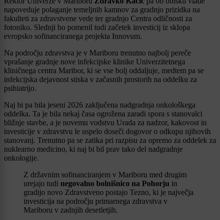
Rektor Univerze v Mariboru
Zdravko Kačič
pa ob obisku vlade
napoveduje polaganje temeljnih kamnov za gradnjo prizidka na
fakulteti za zdravstvene vede ter gradnjo Centra odličnosti za
fotoniko. Slednji bo pomenil tudi začetek investicij iz sklopa
evropsko sofinanciranega projekta Innovum.
Na področju zdravstva je v Mariboru trenutno najbolj pereče
vprašanje gradnje nove infekcijske klinike Univerzitetnega
kliničnega centra Maribor, ki se vse bolj oddaljuje, medtem pa se
infekcijska dejavnost stiska v začasnih prostorih na oddelku za
psihiatrijo.
Naj bi pa bila jeseni 2026 zaključena nadgradnja onkološkega
oddelka. Ta je bila nekaj časa ogrožena zaradi spora s stanovalci
bližnje stavbe, a je novemu vodstvu Urada za nadzor, kakovost in
investicije v zdravstvu le uspelo doseči dogovor o odkupu njihovih
stanovanj. Trenutno pa se zatika pri razpisu za opremo za oddelek za
nuklearno medicino, ki naj bi bil prav tako del nadgradnje
onkologije.
Z državnim sofinanciranjem v Mariboru med drugim
urejajo tudi
negovalno bolnišnico na Pohorju
in
gradijo novo Zdravstveno postajo Tezno, ki je največja
investicija na področju primarnega zdravstva v
Mariboru v zadnjih desetletjih.