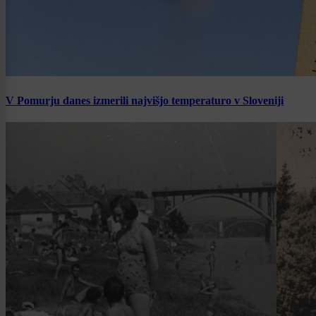
V Pomurju danes izmerili najvišjo temperaturo v Sloveniji