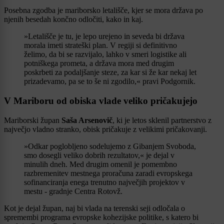
Posebna zgodba je mariborsko letališče, kjer se mora država po
njenih besedah končno odločiti, kako in kaj.
»Letališče je tu, je lepo urejeno in seveda bi država
morala imeti strateški plan. V regiji si definitivno
želimo, da bi se razvijalo, lahko v smeri logistike ali
potniškega prometa, a država mora med drugim
poskrbeti za podaljšanje steze, za kar si že kar nekaj let
prizadevamo, pa se to še ni zgodilo,« pravi Podgornik.
V Mariboru od obiska vlade veliko pričakujejo
Mariborski župan
Saša Arsenovič
, ki je letos sklenil partnerstvo z
največjo vladno stranko, obisk pričakuje z velikimi pričakovanji.
»Odkar poglobljeno sodelujemo z Gibanjem Svoboda,
smo dosegli veliko dobrih rezultatov,« je dejal v
minulih dneh. Med drugim omenil je pomembno
razbremenitev mestnega proračuna zaradi evropskega
sofinanciranja enega trenutno največjih projektov v
mestu - gradnje Centra Rotovž.
Kot je dejal župan, naj bi vlada na terenski seji odločala o
spremembi programa evropske kohezijske politike, s katero bi