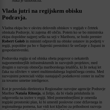
Slika je simbolična.
Vlada jutri na regijskem obisku
Podravja.
Vladna ekipa bo v okviru delovnih obiskov v regijah v četrtek
obiskala Podravje, ki zajema 40 občin. Potem ko se bo ministrska
ekipa dopoldne najprej sešla na seji v Mariboru, se bodo premier
Robert Golob
in ministri odpravili na obiske ustanov in podjetij v
regiji, popoldne pa bo v štajerski prestolnici še srečanje z župani in
gospodarstveniki.
Podravska regija si od obiska obeta pogovor o nekaterih
najpomembnejših infrastrukturnih in razvojnih projektov, med
drugim o razvoju območja mariborskega letališča, ki že nekaj let
čaka na oživitev v smeri multimodalnega logističnega centra. Med
razvojnimi potenciali vidijo nastajajoči podatkovni center in načrte
za tovarno umetne inteligence.
Kot je povedala direktorica Regionalne razvojne agencije Podravje
Maribor
Nataša Ritonja
, si želijo, da bi vlada prisluhnila in
odgovorila na izzive v regiji. Med pomembnejšimi je omenila
regijski prostorski plan, ki bi umestil poslovne cone državnega in
regionalnega pomena, kar vidi kot ključno za prihodnost razvoja