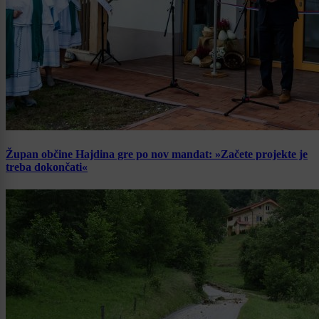
Župan občine Hajdina gre po nov mandat: »Začete projekte je
treba dokončati«