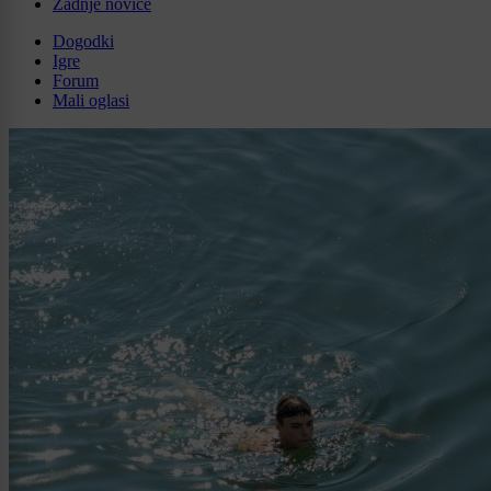
Zadnje novice
Dogodki
Igre
Forum
Mali oglasi