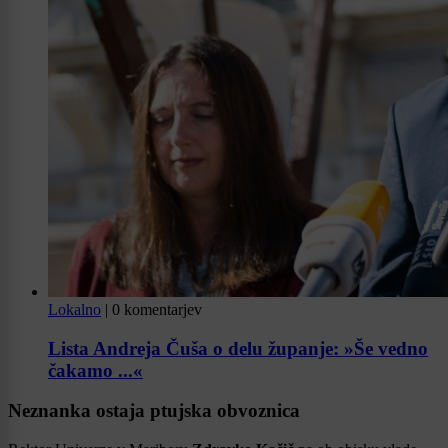
Lokalno
|
0 komentarjev
Lista Andreja Čuša o delu županje: »Še vedno
čakamo ...«
Neznanka ostaja ptujska obvoznica