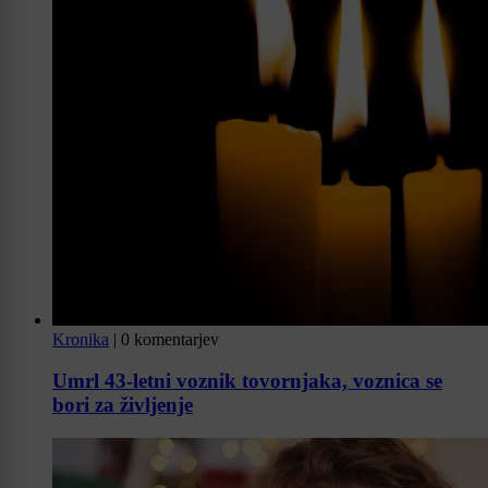
Kronika
|
0 komentarjev
Umrl 43-letni voznik tovornjaka, voznica se
bori za življenje