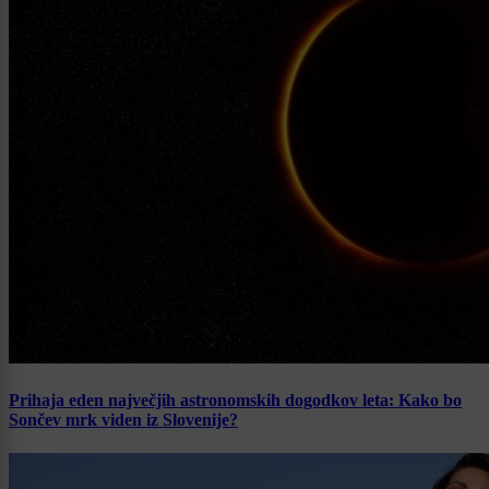
Prihaja eden največjih astronomskih dogodkov leta: Kako bo
Sončev mrk viden iz Slovenije?