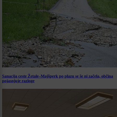
Sanacija ceste Žetale–Majšperk po plazu se še ni začela, občina
pojasnjuje razloge