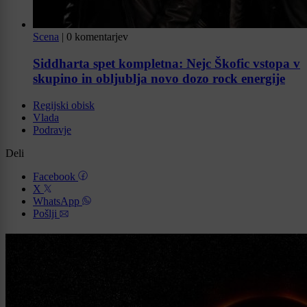
Scena
|
0 komentarjev
Siddharta spet kompletna: Nejc Škofic vstopa v
skupino in obljublja novo dozo rock energije
Regijski obisk
Vlada
Podravje
Deli
Facebook
X
WhatsApp
Pošlji