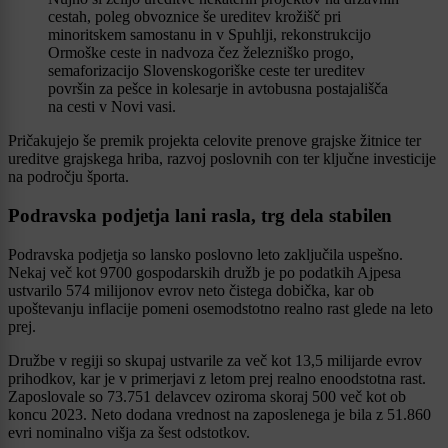
cestah, poleg obvoznice še ureditev krožišč pri
minoritskem samostanu in v Spuhlji, rekonstrukcijo
Ormoške ceste in nadvoza čez železniško progo,
semaforizacijo Slovenskogoriške ceste ter ureditev
površin za pešce in kolesarje in avtobusna postajališča
na cesti v Novi vasi.
Pričakujejo še premik projekta celovite prenove grajske žitnice ter
ureditve grajskega hriba, razvoj poslovnih con ter ključne investicije
na področju športa.
Podravska podjetja lani rasla, trg dela stabilen
Podravska podjetja so lansko poslovno leto zaključila uspešno.
Nekaj več kot 9700 gospodarskih družb je po podatkih Ajpesa
ustvarilo 574 milijonov evrov neto čistega dobička, kar ob
upoštevanju inflacije pomeni osemodstotno realno rast glede na leto
prej.
Družbe v regiji so skupaj ustvarile za več kot 13,5 milijarde evrov
prihodkov, kar je v primerjavi z letom prej realno enoodstotna rast.
Zaposlovale so 73.751 delavcev oziroma skoraj 500 več kot ob
koncu 2023. Neto dodana vrednost na zaposlenega je bila z 51.860
evri nominalno višja za šest odstotkov.