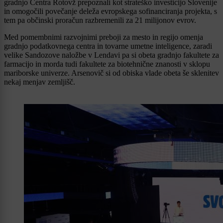
gradnjo Centra Rotovž prepoznali kot strateško investicijo Slovenije
in omogočili povečanje deleža evropskega sofinanciranja projekta, s
tem pa občinski proračun razbremenili za 21 milijonov evrov.
Med pomembnimi razvojnimi preboji za mesto in regijo omenja
gradnjo podatkovnega centra in tovarne umetne inteligence, zaradi
velike Sandozove naložbe v Lendavi pa si obeta gradnjo fakultete za
farmacijo in morda tudi fakultete za biotehnične znanosti v sklopu
mariborske univerze. Arsenovič si od obiska vlade obeta še sklenitev
nekaj menjav zemljišč.