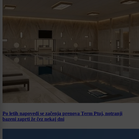
Po letih napovedi se začenja prenova Term Ptuj, notranji
bazeni zaprti že čez nekaj dni