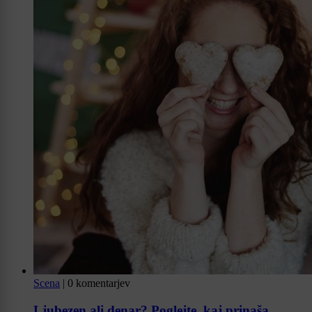
Scena
|
0 komentarjev
Ljubezen ali denar? Poglejte, kaj prinaša