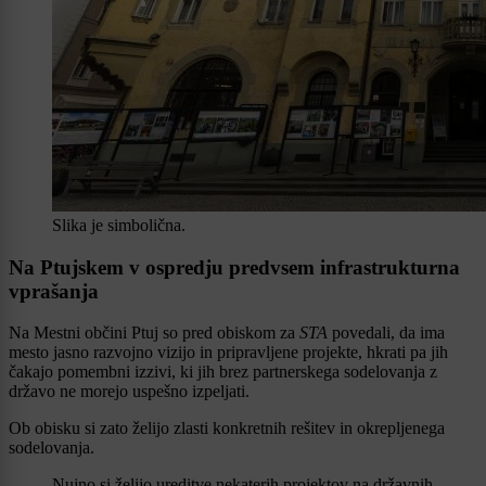
Slika je simbolična.
Na Ptujskem v ospredju predvsem infrastrukturna
vprašanja
Na Mestni občini Ptuj so pred obiskom za
STA
povedali, da ima
mesto jasno razvojno vizijo in pripravljene projekte, hkrati pa jih
čakajo pomembni izzivi, ki jih brez partnerskega sodelovanja z
državo ne morejo uspešno izpeljati.
Ob obisku si zato želijo zlasti konkretnih rešitev in okrepljenega
sodelovanja.
Nujno si želijo ureditve nekaterih projektov na državnih