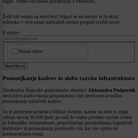
regije. Veliko od obiska pričakujejo v Mariboru.
Želiš biti vedno na tekočem? Prijavi se na novice in dvakrat
tedensko v svoj email nabiralnik prejmi pregled svežih novic.
E-naslov
CAPTCHA
Nisem robot
Naročite se
Pomanjkanje kadrov in slabo razvita infrastruktura
Direktorica Štajerske gospodarske zbornice
Aleksandra Podgornik
med izzivi podravskega gospodarstva vidi predvsem kronično
pomanjkanje tehničnih kadrov.
To je predvsem posledica bližine Avstrije, kamor na delo iz regije
odhaja skoraj 30.000 ljudi, pa tudi še vedno preslabo razvite cestne
in železniške infrastrukture, prepočasnega posodabljanja logističnih
koridorjev in pomanjkanja poslovnih con, kar vse vpliva na
konkurenčnost regije.