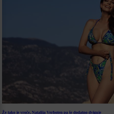
Že tako je vroče, Natalija Verboten pa še dodatno dviguje