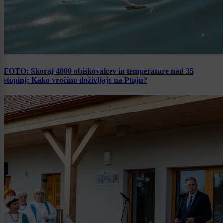
FOTO: Skoraj 4000 obiskovalcev in temperature nad 35
stopinj: Kako vročino doživljajo na Ptuju?