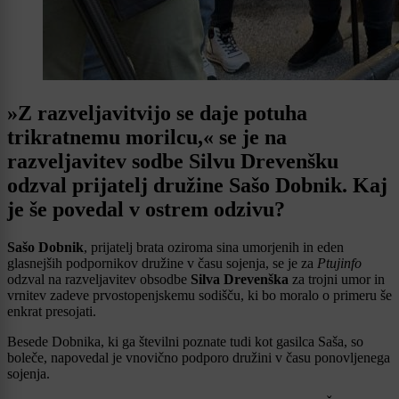
»Z razveljavitvijo se daje potuha
trikratnemu morilcu,« se je na
razveljavitev sodbe Silvu Drevenšku
odzval prijatelj družine Sašo Dobnik. Kaj
je še povedal v ostrem odzivu?
Sašo Dobnik
, prijatelj brata oziroma sina umorjenih in eden
glasnejših podpornikov družine v času sojenja, se je za
Ptujinfo
odzval na razveljavitev obsodbe
Silva Drevenška
za trojni umor in
vrnitev zadeve prvostopenjskemu sodišču, ki bo moralo o primeru še
enkrat presojati.
Besede Dobnika, ki ga številni poznate tudi kot gasilca Saša, so
boleče, napovedal je vnovično podporo družini v času ponovljenega
sojenja.