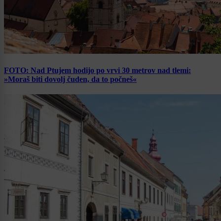
FOTO: Nad Ptujem hodijo po vrvi 30 metrov nad tlemi:
»Moraš biti dovolj čuden, da to počneš«