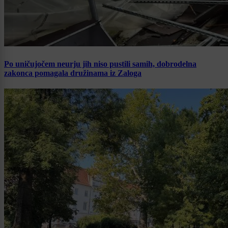
Po uničujočem neurju jih niso pustili samih, dobrodelna
zakonca pomagala družinama iz Zaloga