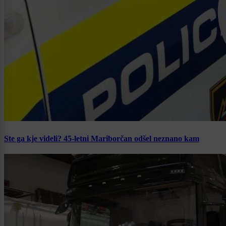
Ste ga kje videli? 45-letni Mariborčan odšel neznano kam