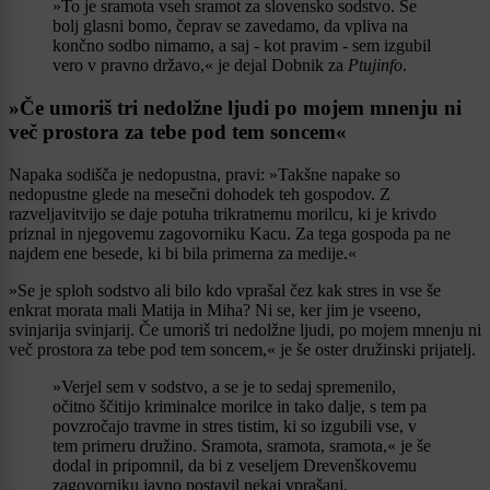
»To je sramota vseh sramot za slovensko sodstvo. Še
bolj glasni bomo, čeprav se zavedamo, da vpliva na
končno sodbo nimamo, a saj - kot pravim - sem izgubil
vero v pravno državo,« je dejal Dobnik za
Ptujinfo
.
»Če umoriš tri nedolžne ljudi po mojem mnenju ni
več prostora za tebe pod tem soncem«
Napaka sodišča je nedopustna, pravi: »Takšne napake so
nedopustne glede na mesečni dohodek teh gospodov. Z
razveljavitvijo se daje potuha trikratnemu morilcu, ki je krivdo
priznal in njegovemu zagovorniku Kacu. Za tega gospoda pa ne
najdem ene besede, ki bi bila primerna za medije.«
»Se je sploh sodstvo ali bilo kdo vprašal čez kak stres in vse še
enkrat morata mali Matija in Miha? Ni se, ker jim je vseeno,
svinjarija svinjarij. Če umoriš tri nedolžne ljudi, po mojem mnenju ni
več prostora za tebe pod tem soncem,« je še oster družinski prijatelj.
»Verjel sem v sodstvo, a se je to sedaj spremenilo,
očitno ščitijo kriminalce morilce in tako dalje, s tem pa
povzročajo travme in stres tistim, ki so izgubili vse, v
tem primeru družino. Sramota, sramota, sramota,« je še
dodal in pripomnil, da bi z veseljem Drevenškovemu
zagovorniku javno postavil nekaj vprašanj.