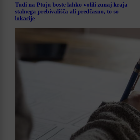
Tudi na Ptuju boste lahko volili zunaj kraja
stalnega prebivališča ali predčasno, to so
lokacije