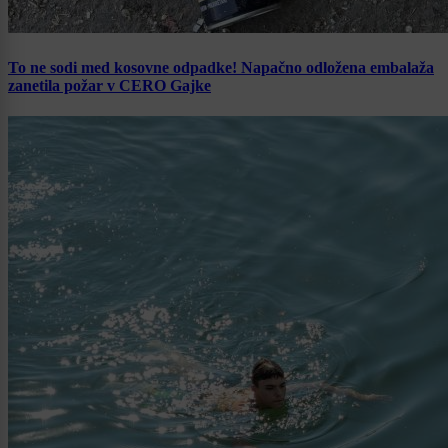
To ne sodi med kosovne odpadke! Napačno odložena embalaža
zanetila požar v CERO Gajke