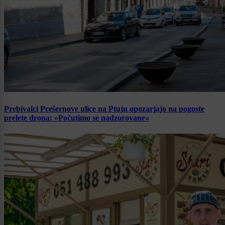
Prebivalci Prešernove ulice na Ptuju opozarjajo na pogoste
prelete drona: »Počutimo se nadzorovane«