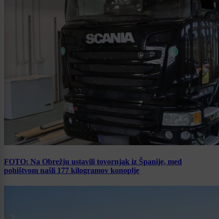
FOTO: Na Obrežju ustavili tovornjak iz Španije, med
pohištvom našli 177 kilogramov konoplje