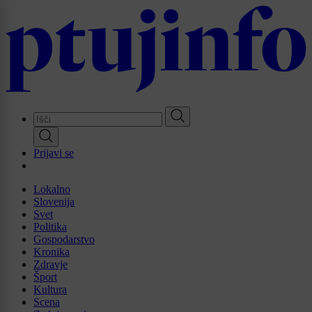
Skip
to
main
content
Prijavi se
Lokalno
Slovenija
Svet
Politika
Gospodarstvo
Kronika
Zdravje
Šport
Kultura
Scena