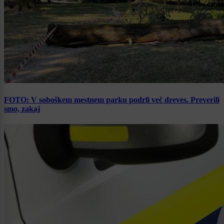
FOTO: V soboškem mestnem parku podrli več dreves. Preverili
smo, zakaj