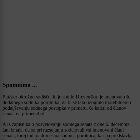
Spomnimo ...
Ptujsko okrožno sodišče, ki je sodilo Drevenšku, je imenovalo še
dodatnega sodnika porotnika, da bi se tako izognilo morebitnemu
podaljševanju sodnega postopka v primeru, če kateri od članov
senata na primer zboli.
A iz zapisnika o posvetovanju sodnega senata z dne 6. decembra
lani izhaja, da so pri razsojanju sodelovali vsi imenovani člani
senata, torej tudi nadomestna sodnica porotnica, kar pa predstavlja