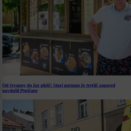
Od čevapov do žar plošč: Stari gurman že tretjič zapored
navdušil Ptujčane