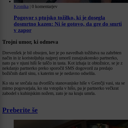
Kronika
|
0 komentarjev
Pogovor s ptujsko tožilko, ki je dosegla
dosmrtno kazen: Ni še gotovo, da gre do smrti
v zapor
Trojni umor, ki odmeva
Drevenšek je bil obsojen, ker je po navedbah tožilstva na zahrbten
način in iz koristoljubja najprej umoril zunajzakonsko partnerko,
nato pa v njuni hiši še taščo in tasta. Kot izhaja iz obtožnice, se je z
nekdanjo partnerko preko sporočil SMS dogovoril za predajo
božičnih daril sinu, s katerim se je nedavno odselila.
Ko sta se srečala na dvorišču stanovanjske hiše v Gerečji vasi, sta se
mirno pogovarjala, ko sta vstopila v hišo, pa je partnerko večkrat
zabodel s kuhinjskim nožem, zato je na kraju umrla.
Preberite še