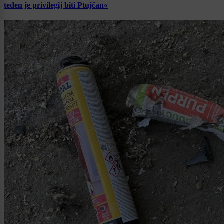
teden je privilegij biti Ptujčan«