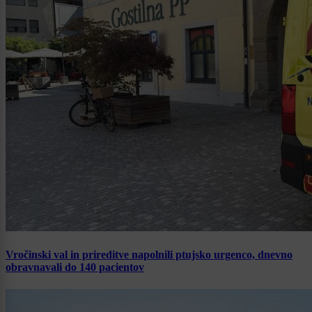
Vročinski val in prireditve napolnili ptujsko urgenco, dnevno
obravnavali do 140 pacientov