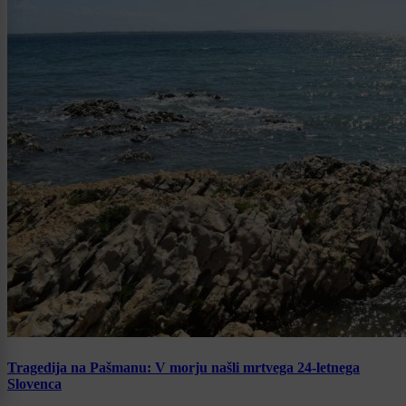
Tragedija na Pašmanu: V morju našli mrtvega 24-letnega
Slovenca