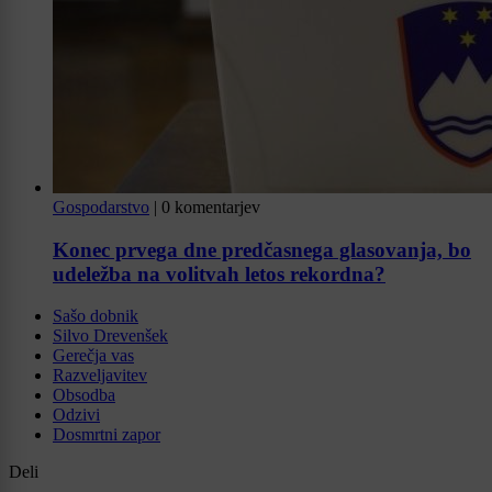
Gospodarstvo
|
0 komentarjev
Konec prvega dne predčasnega glasovanja, bo
udeležba na volitvah letos rekordna?
Sašo dobnik
Silvo Drevenšek
Gerečja vas
Razveljavitev
Obsodba
Odzivi
Dosmrtni zapor
Deli