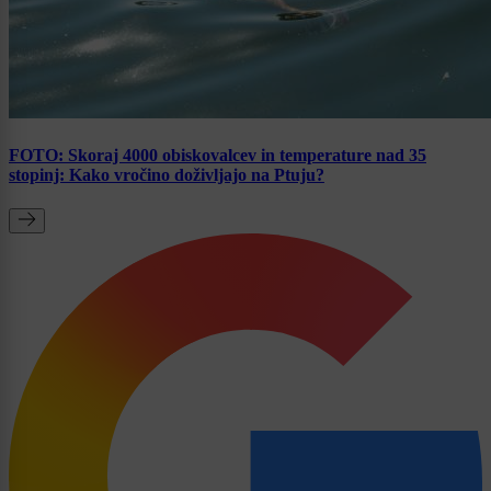
FOTO: Skoraj 4000 obiskovalcev in temperature nad 35
stopinj: Kako vročino doživljajo na Ptuju?