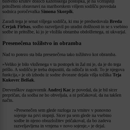
bistveno kršitev določb kazenskega postopka, je na včerajšnji
pritožbeni obravnavi na mariborskem višjem sodišču povedala
sodnica poročevalka
Simona Skorpik
.
Zaradi tega je senat višjega sodišča, ki mu je predsedovala
Breda
Cerjak Firbas
, sodbo razveljavil po uradni dolžnosti in se s vsebino
sodbe in pritožbe, ki jo je vložila obramba obdolženega, ni ukvarjal.
Presenečena tožilstvo in obramba
Nad to potezo sta bila presenečena tako tožilstvo kot obramba.
»Veliko je bilo vloženega v ta postopek in žal mi je, da je do tega
prišlo. A sodišču je treba dopustiti, da odloča in sodi. To je njegova
funkcija,« je ob izhodu iz sodne dvorane dejala višja tožilka
Teja
Kukovec Belšak
.
Drevenškov zagovornik
Andrej Kac
je povedal, da je bil sicer
prepričan, da sodba ne bo obveljala, a ni pričakoval, da na takšen
način.
»Presenečen sem glede razloga za vrnitev v ponovno
sojenje na prvi stopnji. Sicer pa sem glede na vsebino
sodbe in njeno obrazložitev pričakoval, da bo zadeva
razveljavljena in vrnjena v novo sojenje,« je dejal.