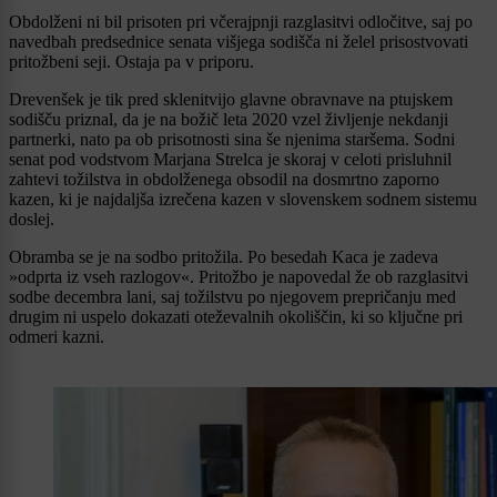
Obdolženi ni bil prisoten pri včerajpnji razglasitvi odločitve, saj po
navedbah predsednice senata višjega sodišča ni želel prisostvovati
pritožbeni seji. Ostaja pa v priporu.
Drevenšek je tik pred sklenitvijo glavne obravnave na ptujskem
sodišču priznal, da je na božič leta 2020 vzel življenje nekdanji
partnerki, nato pa ob prisotnosti sina še njenima staršema. Sodni
senat pod vodstvom Marjana Strelca je skoraj v celoti prisluhnil
zahtevi tožilstva in obdolženega obsodil na dosmrtno zaporno
kazen, ki je najdaljša izrečena kazen v slovenskem sodnem sistemu
doslej.
Obramba se je na sodbo pritožila. Po besedah Kaca je zadeva
»odprta iz vseh razlogov«. Pritožbo je napovedal že ob razglasitvi
sodbe decembra lani, saj tožilstvu po njegovem prepričanju med
drugim ni uspelo dokazati oteževalnih okoliščin, ki so ključne pri
odmeri kazni.