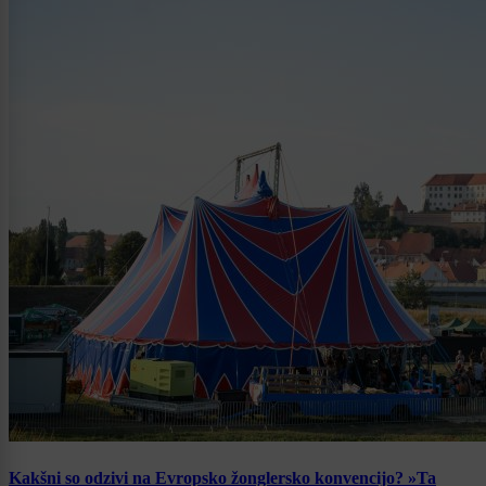
Kakšni so odzivi na Evropsko žonglersko konvencijo? »Ta