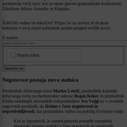
predstavlja večji izziv kot za njene glavne gospodarske konkurente,
Združene države Amerike in Kitajsko.
Želiš biti vedno na tekočem? Prijavi se na novice in dvakrat
tedensko v svoj email nabiralnik prejmi pregled svežih novic.
E-naslov
CAPTCHA
Nisem robot
Naročite se
Negotovost postaja nova stalnica
Predsednik državnega sveta
Marko Lotrič,
predsednik komisije
državnega sveta za mednarodne odnose
Bojan Kekec
in predsednik
Kluba nekdanjih slovenskih veleposlanikov
Ivo Vajgl
so v uvodnih
nagovorih poudarili, da
živimo v času negotovosti in
nepredvidljivosti
, kar pomembno vpliva na položaj Evropske unije.
Kot so izpostavili, je namen posveta ponuditi razmislek
slovenski zunanji politiki v času negotovih in zaostrenih