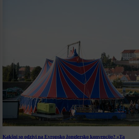
Kakšni so odzivi na Evropsko žonglersko konvencijo? »Ta