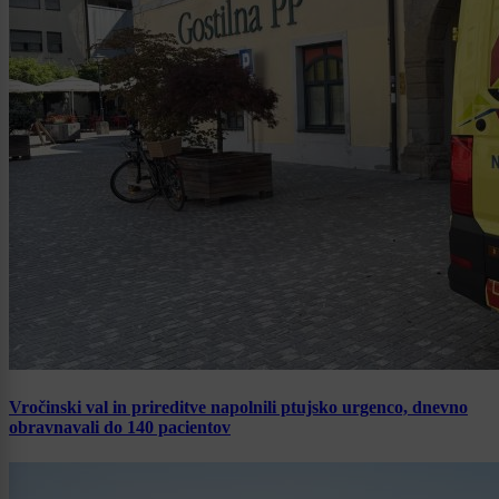
Vročinski val in prireditve napolnili ptujsko urgenco, dnevno
obravnavali do 140 pacientov