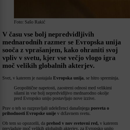
Foto: Sašo Rakić
V času vse bolj nepredvidljivih
mednarodnih razmer se Evropska unija
sooča z vprašanjem, kako ohraniti svoj
vpliv v svetu, kjer vse večjo vlogo igra
moč velikih globalnih akterjev.
Svet, v katerem je nastajala
Evropska unija
, se hitro spreminja.
Geopolitične napetosti, zaostreni odnosi med velikimi
silami in vse bolj nepredvidljivo mednarodno okolje
pred Evropsko unijo postavljajo nove izzive.
Prav o teh so razpravljali udeleženci današnjega
posveta o
prihodnosti Evropske unije
v državnem svetu.
Ob tem so opozorili, da
prehod v nov svetovni red,
v katerem
prevladuje moč velikih globalnih akterjev, za Evropsko unijo