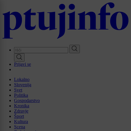
Skip
to
main
content
Prijavi se
Lokalno
Slovenija
Svet
Politika
Gospodarstvo
Kronika
Zdravje
Šport
Kultura
Scena