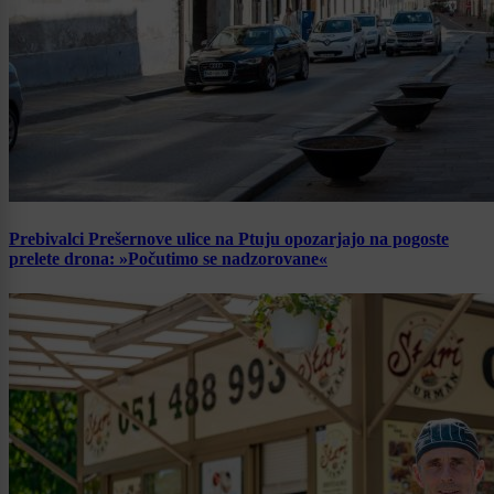
Prebivalci Prešernove ulice na Ptuju opozarjajo na pogoste
prelete drona: »Počutimo se nadzorovane«