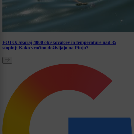
FOTO: Skoraj 4000 obiskovalcev in temperature nad 35
stopinj: Kako vročino doživljajo na Ptuju?