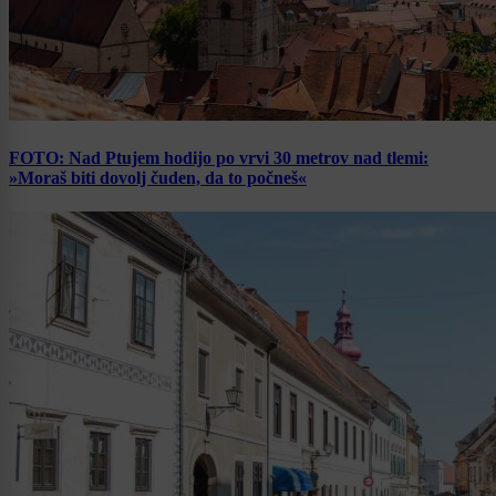
FOTO: Nad Ptujem hodijo po vrvi 30 metrov nad tlemi:
»Moraš biti dovolj čuden, da to počneš«