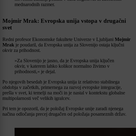
mednarodnih razmer.
Mojmir Mrak: Evropska unija vstopa v drugačni
svet
Redni profesor Ekonomske fakultete Univerze v Ljubljani
Mojmir
Mrak
je poudaril, da Evropska unija za Slovenijo ostaja ključni
okvir za prihodnost.
»Za Slovenijo je jasno, da je Evropska unija ključen
okvir, v katerem lahko kolikor normalno živimo v
prihodnosti,« je dejal.
Po njegovih besedah je Evropska unija iz relativno stabilnega
obdobja v začetkih, primernega za razvoj evropske integracije,
prešla v svet, ki temelji na moči in je nastal v kontekstu globalne
multipolarnosti več velikih igralcev.
Pri tem je opozoril, da je položaj Evropske unije zaradi njenega
načina odločanja precej drugačen od položaja posameznih držav.