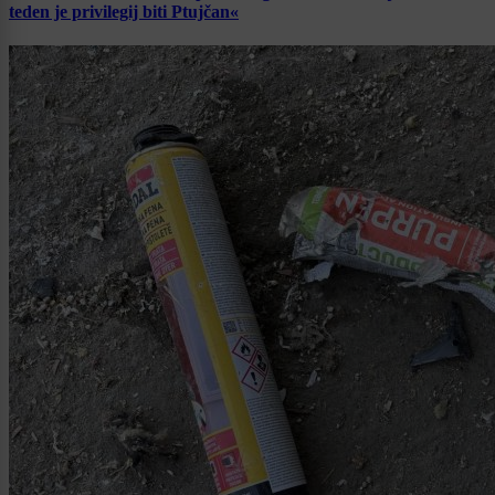
teden je privilegij biti Ptujčan«