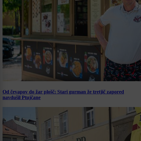
Od čevapov do žar plošč: Stari gurman že tretjič zapored
navdušil Ptujčane