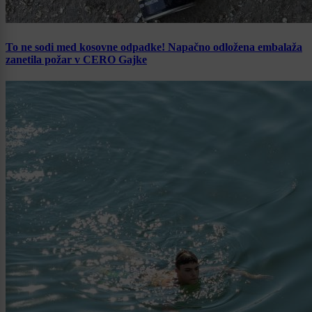
To ne sodi med kosovne odpadke! Napačno odložena embalaža
zanetila požar v CERO Gajke