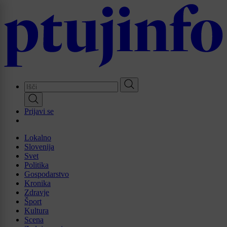
Skip
to
main
content
Prijavi se
Lokalno
Slovenija
Svet
Politika
Gospodarstvo
Kronika
Zdravje
Šport
Kultura
Scena