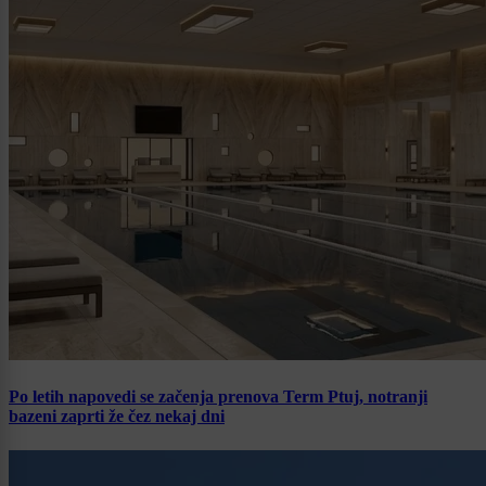
Po letih napovedi se začenja prenova Term Ptuj, notranji
bazeni zaprti že čez nekaj dni