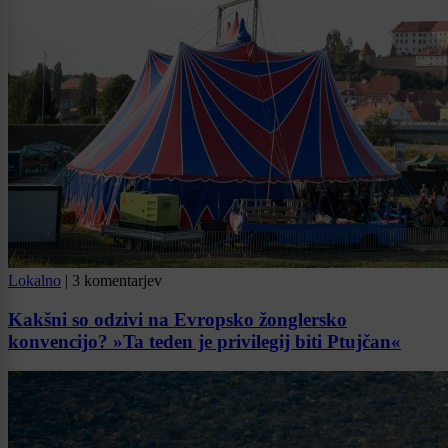
Lokalno
|
3 komentarjev
Kakšni so odzivi na Evropsko žonglersko
konvencijo? »Ta teden je privilegij biti Ptujčan«