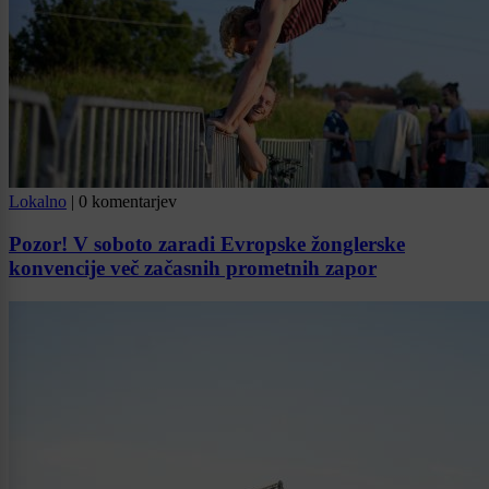
Lokalno
|
0 komentarjev
Pozor! V soboto zaradi Evropske žonglerske
konvencije več začasnih prometnih zapor