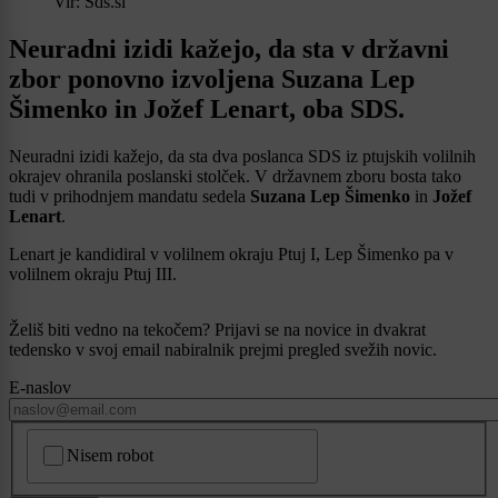
Vir: Sds.si
Neuradni izidi kažejo, da sta v državni
zbor ponovno izvoljena Suzana Lep
Šimenko in Jožef Lenart, oba SDS.
Neuradni izidi kažejo, da sta dva poslanca SDS iz ptujskih volilnih
okrajev ohranila poslanski stolček. V državnem zboru bosta tako
tudi v prihodnjem mandatu sedela
Suzana Lep Šimenko
in
Jožef
Lenart
.
Lenart je kandidiral v volilnem okraju Ptuj I, Lep Šimenko pa v
volilnem okraju Ptuj III.
Želiš biti vedno na tekočem? Prijavi se na novice in dvakrat
tedensko v svoj email nabiralnik prejmi pregled svežih novic.
E-naslov
CAPTCHA
Nisem robot