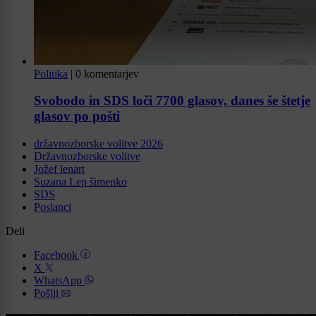
Politika
|
0 komentarjev
Svobodo in SDS loči 7700 glasov, danes še štetje
glasov po pošti
državnozborske volitve 2026
Državnozborske volitve
Jožef lenart
Suzana Lep šimenko
SDS
Poslanci
Deli
Facebook
X
WhatsApp
Pošlji