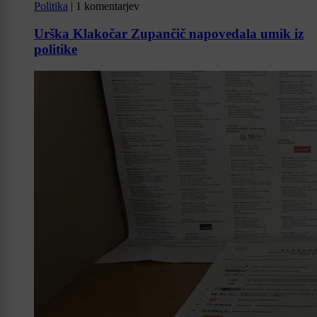
Politika
|
1 komentarjev
Urška Klakočar Zupančič napovedala umik iz
politike