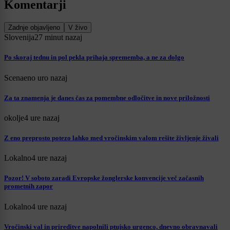
Komentarji
Zadnje objavljeno
V živo
Slovenija
27 minut nazaj
Po skoraj tednu in pol pekla prihaja sprememba, a ne za dolgo
Scena
eno uro nazaj
Za ta znamenja je danes čas za pomembne odločitve in nove priložnosti
okolje
4 ure nazaj
Z eno preprosto potezo lahko med vročinskim valom rešite življenje živali
Lokalno
4 ure nazaj
Pozor! V soboto zaradi Evropske žonglerske konvencije več začasnih
prometnih zapor
Lokalno
4 ure nazaj
Vročinski val in prireditve napolnili ptujsko urgenco, dnevno obravnavali