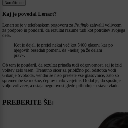
Naročite se
Kaj je povedal Lenart?
Lenart se je v telefonskem pogovoru za
Ptujinfo
zahvalil volivcem
za podporo in poudaril, da rezultat razume tudi kot potrditev svojega
dela.
Kot je dejal, je prejel nekaj več kot 5400 glasov, kar po
njegovih besedah pomeni, da »nekaj pa že delam
prav«.
Ob tem je poudaril, da rezultat prinaša tudi odgovornost, saj je izid
volitev zelo tesen. Trenutno sicer za približno pol odstotka vodi
Gibanje Svoboda, vendar še niso preštete vse glasovnice, zato so
spremembe še možne, čeprav malo verjetne. Dodal je, da spoštuje
voljo volivcev, a ostaja negotovost glede prihodnje sestave vlade.
PREBERITE ŠE: