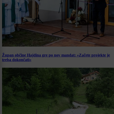
Župan občine Hajdina gre po nov mandat: »Začete projekte je
treba dokončati«