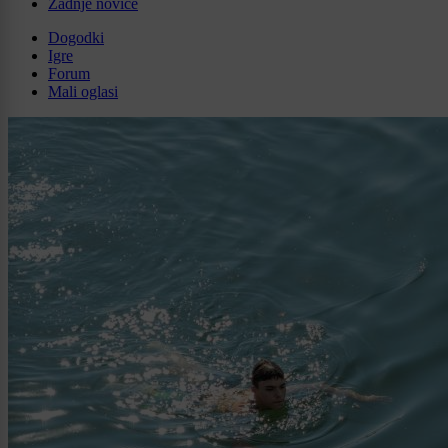
Zadnje novice
Dogodki
Igre
Forum
Mali oglasi