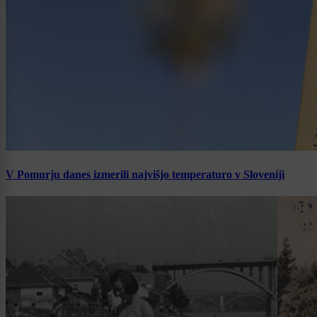
V Pomurju danes izmerili najvišjo temperaturo v Sloveniji