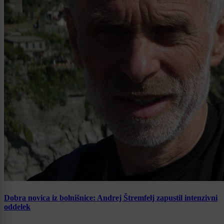
Dobra novica iz bolnišnice: Andrej Štremfelj zapustil intenzivni
oddelek