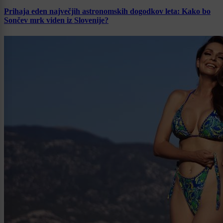
Prihaja eden največjih astronomskih dogodkov leta: Kako bo
Sončev mrk viden iz Slovenije?