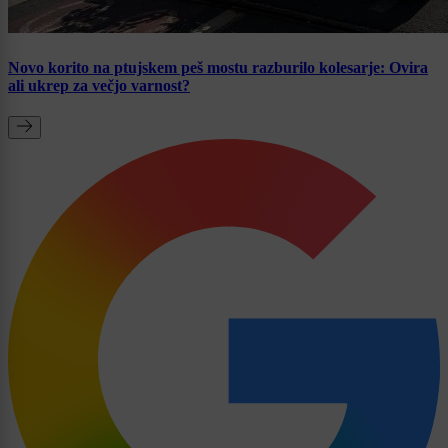
Novo korito na ptujskem peš mostu razburilo kolesarje: Ovira
ali ukrep za večjo varnost?