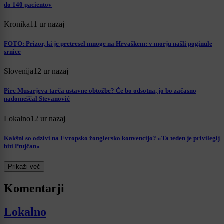
do 140 pacientov
Kronika
11 ur nazaj
FOTO: Prizor, ki je pretresel mnoge na Hrvaškem: v morju našli poginule
srnice
Slovenija
12 ur nazaj
Pirc Musarjeva tarča ustavne obtožbe? Če bo odsotna, jo bo začasno
nadomeščal Stevanović
Lokalno
12 ur nazaj
Kakšni so odzivi na Evropsko žonglersko konvencijo? »Ta teden je privilegij
biti Ptujčan«
Prikaži več
Komentarji
Lokalno