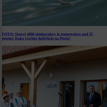
FOTO: Skoraj 4000 obiskovalcev in temperature nad 35
stopinj: Kako vročino doživljajo na Ptuju?