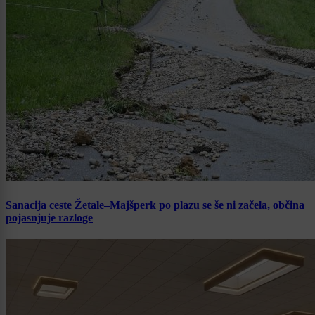
Sanacija ceste Žetale–Majšperk po plazu se še ni začela, občina
pojasnjuje razloge