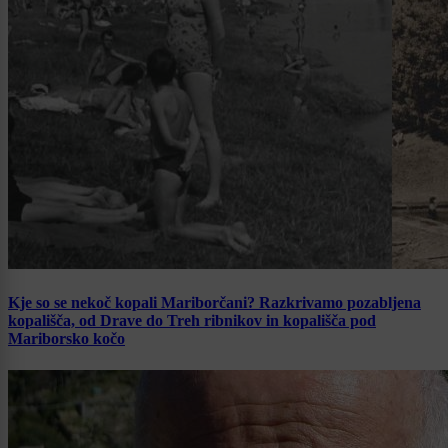
Kje so se nekoč kopali Mariborčani? Razkrivamo pozabljena
kopališča, od Drave do Treh ribnikov in kopališča pod
Mariborsko kočo