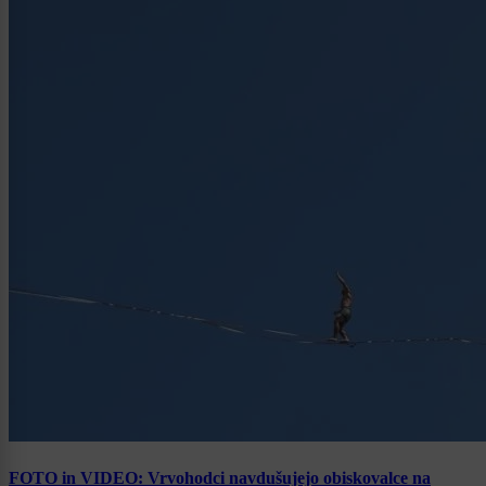
FOTO in VIDEO: Vrvohodci navdušujejo obiskovalce na