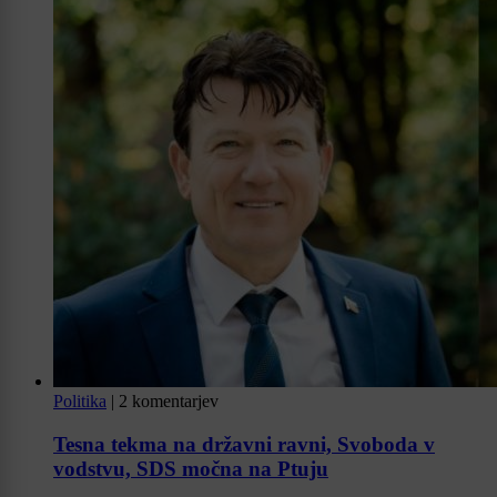
Politika
|
2 komentarjev
Tesna tekma na državni ravni, Svoboda v
vodstvu, SDS močna na Ptuju