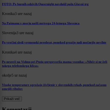
FOTO: Po burnih odzivih Queernight navdušil poln Glavni trg
Kronika
3 ure nazaj
Na Pašmanu v morju našli mrtvega 24-letnega Slovenca
Slovenija
3 ure nazaj
Po vročini sledi vremenski preobrat, ponekod grozijo tudi močnejše nevihte
Kronika
4 ure nazaj
Po nesreči na Vidmu pri Ptuju spregovorila mama voznika: »Nihče si ne želi
takega telefonskega klica«
okolje
5 ur nazaj
Visoke temperature ogrožajo življenje v slovenskih rekah, ponekod začasno
omejili ribolov
Prikaži več
Komentarji