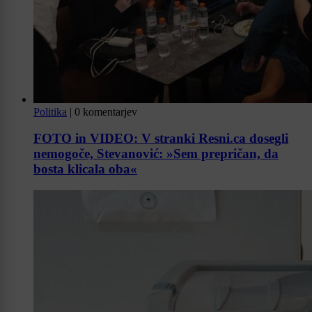
Politika
|
0 komentarjev
FOTO in VIDEO: V stranki Resni.ca dosegli
nemogoče, Stevanović: »Sem prepričan, da
bosta klicala oba«