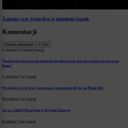
Žalostna vest: Poslovil se je dolgoletni župnik
Komentarji
Zadnje objavljeno
V živo
Lokalno
15 minut nazaj
Žonglerska konvencija prinesla živahen utrip, kaj pa varnost in povečan
hrup?
Lokalno
2 uri nazaj
Prvošolcev je iz leta v leto manj, septembra jih bo na Ptuju 184
Kronika
2 uri nazaj
Ste ga videli? Pogrešan je 45-letni Štajerec
Kultura
3 ure nazaj