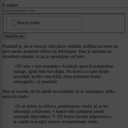
E-naslov
CAPTCHA
Nisem robot
Naročite se
Poudaril je, da se morajo zdaj glave ohladiti, politika pa mora na
prvo mesto postaviti državo in državljane. Han je spomnil na
dosedanji mandat, ki ga je spremljalo več kriz.
»SD smo v tem mandatu v koaliciji opravili pomembno
nalogo, igrali smo kot ekipa. Na koncu so nam ljudje
povedali, koliko smo težki, temu primerno bomo
odreagirali,« je poudaril.
Han se zaveda, da bo glede na rezultate, ki se izkazujejo, težko
sestaviti vlado.
»To ni dobro za državo, potrebujemo vlado, ki se bo
ukvarjala s težavami, v katere smo pahnjeni zaradi
zunanjih dejavnikov. V SD bomo ravnali odgovorno,«
je zatrdil in podprl sestavo levosredinske vlade.