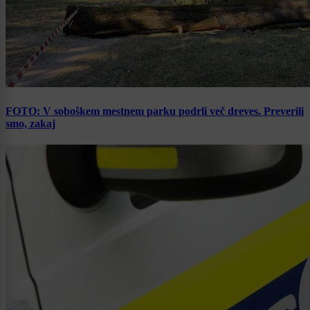
FOTO: V soboškem mestnem parku podrli več dreves. Preverili
smo, zakaj