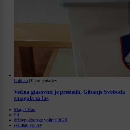
Politika
|
0 komentarjev
Večina glasovnic je preštetih, Gibanje Svoboda
zmagala za las
Matjaž Han
Sd
državnozborske volitve 2026
rezultati volitev