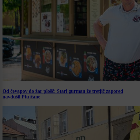
Od čevapov do žar plošč: Stari gurman že tretjič zapored
navdušil Ptujčane