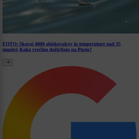
FOTO: Skoraj 4000 obiskovalcev in temperature nad 35
stopinj: Kako vročino doživljajo na Ptuju?