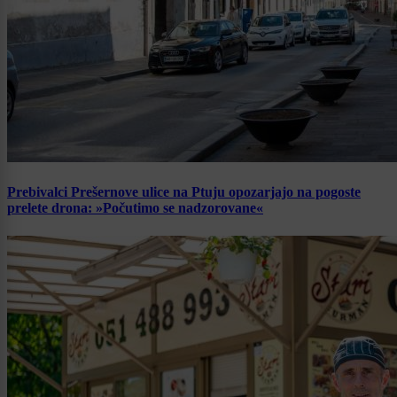
Prebivalci Prešernove ulice na Ptuju opozarjajo na pogoste
prelete drona: »Počutimo se nadzorovane«