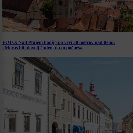
FOTO: Nad Ptujem hodijo po vrvi 30 metrov nad tlemi:
»Moraš biti dovolj čuden, da to počneš«