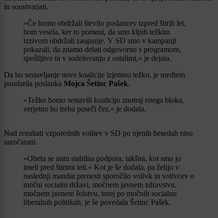
in soustvarjati.
»Če bomo obdržali število poslancev izpred štirih let,
bom vesela, ker to pomeni, da smo kljub težkim
izzivom obdržali zaupanje. V SD smo v kampanji
pokazali, da znamo delati odgovorno s programom,
spoštljivo in v sodelovanju z ostalimi,« je dejala.
Da bo sestavljanje nove koalicije izjemno težko, je medtem
poudarila poslanka
Mojca Šetinc Pašek
.
»Težko bomo sestavili koalicijo znotraj enega bloka,
verjetno bo treba poseči čez,« je dodala.
Nad rezultati vzporednih volitev v SD po njenih besedah niso
razočarani.
»Obeta se nam stabilna podpora, takšna, kot smo jo
imeli pred štirimi leti.« Kot je še dodala, pa želijo v
naslednji mandat prenesti sporočilo volivk in volivcev o
močni socialni državi, močnem javnem zdravstvu,
močnem javnem šolstvu, torej po močnih socialno
liberalnih politikah, je še povedala Šetinc Pašek.