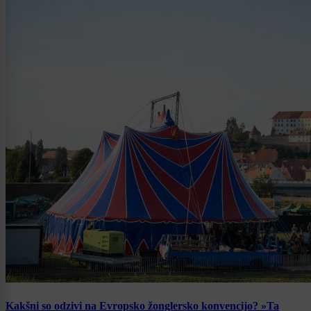
Kakšni so odzivi na Evropsko žonglersko konvencijo? »Ta