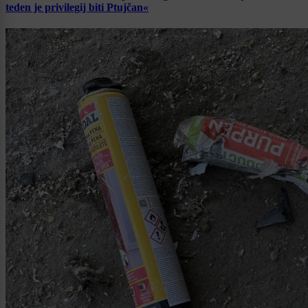
teden je privilegij biti Ptujčan«