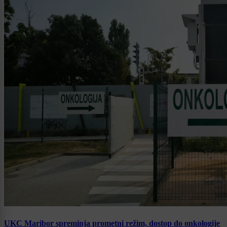
UKC Maribor spreminja prometni režim, dostop do onkologije