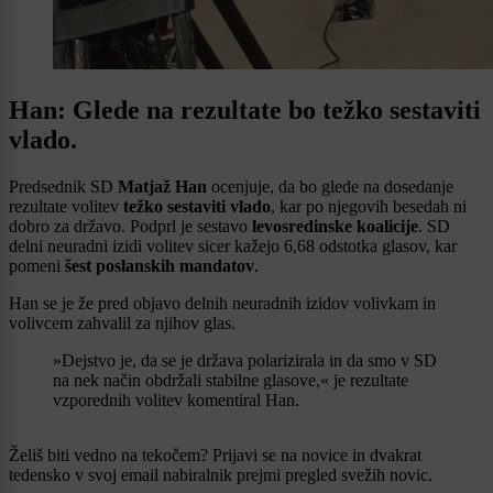
Han: Glede na rezultate bo težko sestaviti
vlado.
Predsednik SD
Matjaž Han
ocenjuje, da bo glede na dosedanje
rezultate volitev
težko sestaviti vlado
, kar po njegovih besedah ni
dobro za državo. Podprl je sestavo
levosredinske koalicije
. SD
delni neuradni izidi volitev sicer kažejo 6,68 odstotka glasov, kar
pomeni
šest poslanskih mandatov
.
Han se je že pred objavo delnih neuradnih izidov volivkam in
volivcem zahvalil za njihov glas.
»Dejstvo je, da se je država polarizirala in da smo v SD
na nek način obdržali stabilne glasove,« je rezultate
vzporednih volitev komentiral Han.
Želiš biti vedno na tekočem? Prijavi se na novice in dvakrat
tedensko v svoj email nabiralnik prejmi pregled svežih novic.