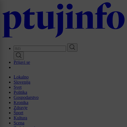
Skip
to
main
content
Prijavi se
Lokalno
Slovenija
Svet
Politika
Gospodarstvo
Kronika
Zdravje
Šport
Kultura
Scena