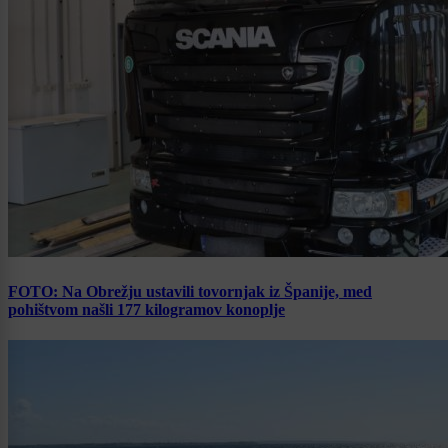
FOTO: Na Obrežju ustavili tovornjak iz Španije, med
pohištvom našli 177 kilogramov konoplje