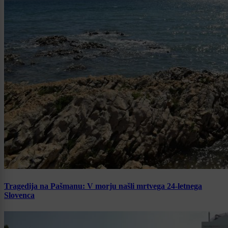
Tragedija na Pašmanu: V morju našli mrtvega 24-letnega
Slovenca