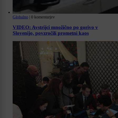
Globalno
|
0 komentarjev
VIDEO: Avstrijci množično po gorivo v
Slovenijo, povzročili prometni kaos