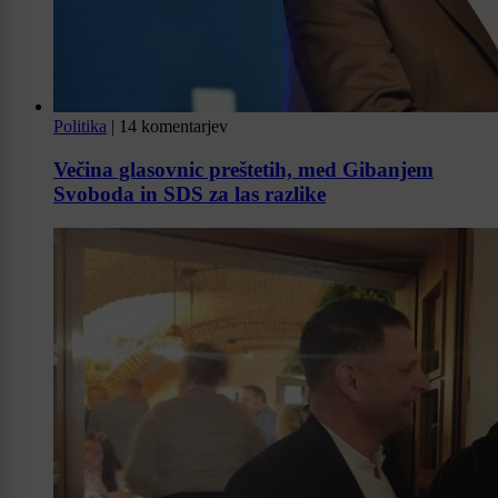
Politika
|
14 komentarjev
Večina glasovnic preštetih, med Gibanjem
Svoboda in SDS za las razlike