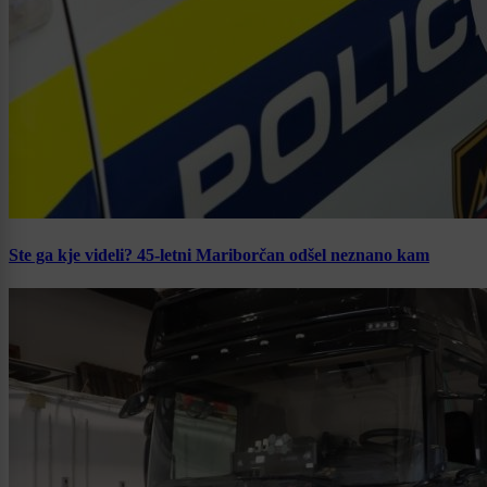
Ste ga kje videli? 45-letni Mariborčan odšel neznano kam