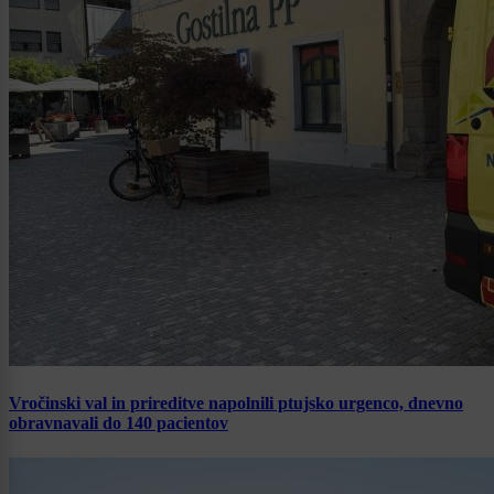
Vročinski val in prireditve napolnili ptujsko urgenco, dnevno
obravnavali do 140 pacientov