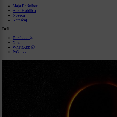
Maja Prašnikar
Alen Kobilica
Noseča
Naraščaj
Deli
Facebook
X
WhatsApp
Pošlji