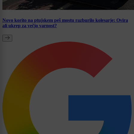
Novo korito na ptujskem peš mostu razburilo kolesarje: Ovira
ali ukrep za večjo varnost?