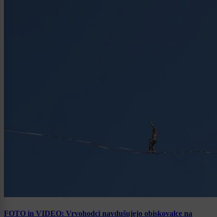
FOTO in VIDEO: Vrvohodci navdušujejo obiskovalce na