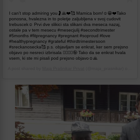
I can’t stop admiring you🤰🙏❤️🥰 Mamica bom!☺️😁❤️Tako
ponosna, hvalezna in to poletje zaljubljena v svoj cudovit
trebuscek☺️ Prvi dve slikici sta slikani dva meseca nazaj,
ostale pa v tem mesecu #mesecjulij #secondtrimester
#5months #fitpregnancy #pregnant #soproud #love
#healthypregnancy #grateful #thirdtrimestersoon
#sreckanosecka🥰 p.s. objavljam se enkrat, ker sem prejsno
objavo po nesreci izbrisala 🤷‍♀️🤦‍♀️🤪 Tako da se enkrat hvala
vsem, ki ste mi pisali pod prejsno objavo☺️🙏
A post shared by
Maja Prašnikar Privat
(@maja_prasnikar) on
Jul 