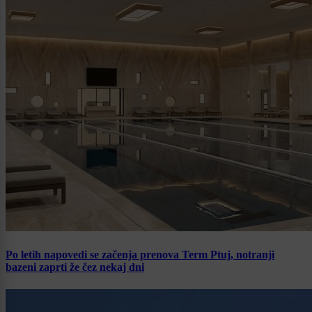
Po letih napovedi se začenja prenova Term Ptuj, notranji
bazeni zaprti že čez nekaj dni