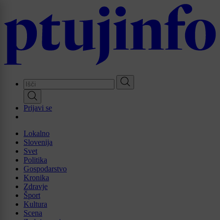
Skip
to
main
content
Prijavi se
Lokalno
Slovenija
Svet
Politika
Gospodarstvo
Kronika
Zdravje
Šport
Kultura
Scena