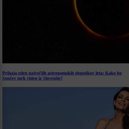
Prihaja eden največjih astronomskih dogodkov leta: Kako bo
Sončev mrk viden iz Slovenije?