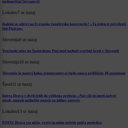
nadomeščal Stevanović
Lokalno
7 ur nazaj
Kakšni so odzivi na Evropsko žonglersko konvencijo? »Ta teden je privilegij
biti Ptujčan«
Slovenija
9 ur nazaj
Vročinski udar na Štajerskem: Ptuj med najbolj vročimi kraji v Sloveniji
Slovenija
10 ur nazaj
Slovenijo še naprej kuha: temperature se bodo znova približale 40 stopinjam
Šport
11 ur nazaj
Intera Drava v dveh letih do velikega preboja: »Naš cilj ni imeti največ
otrok, ampak najboljše pogoje za njihov razvoj«
Lokalno
13 ur nazaj
FOTO: Drava vse nižja, vroče in sušno poletje pušča posledice