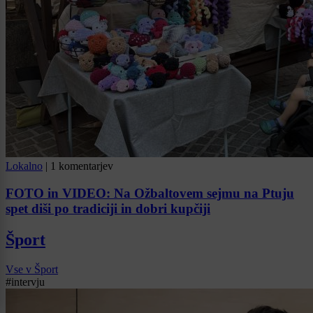
Lokalno
|
1 komentarjev
FOTO in VIDEO: Na Ožbaltovem sejmu na Ptuju
spet diši po tradiciji in dobri kupčiji
Šport
Vse v Šport
#intervju