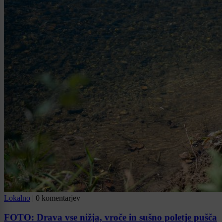
Lokalno
|
0 komentarjev
FOTO: Drava vse nižja, vroče in sušno poletje pušča