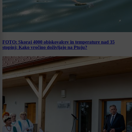
FOTO: Skoraj 4000 obiskovalcev in temperature nad 35
stopinj: Kako vročino doživljajo na Ptuju?