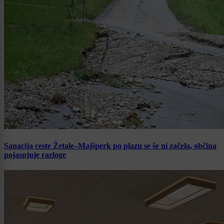
Sanacija ceste Žetale–Majšperk po plazu se še ni začela, občina
pojasnjuje razloge