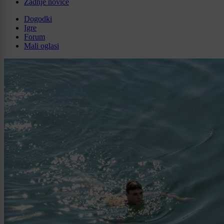
Zadnje novice
Dogodki
Igre
Forum
Mali oglasi