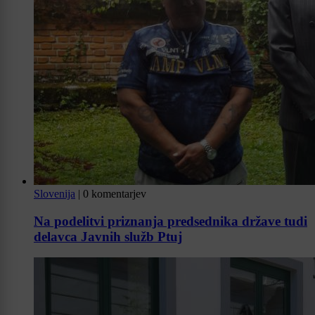
Slovenija
|
0 komentarjev
Na podelitvi priznanja predsednika države tudi
delavca Javnih služb Ptuj