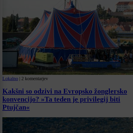
Lokalno
|
2 komentarjev
Kakšni so odzivi na Evropsko žonglersko
konvencijo? »Ta teden je privilegij biti
Ptujčan«