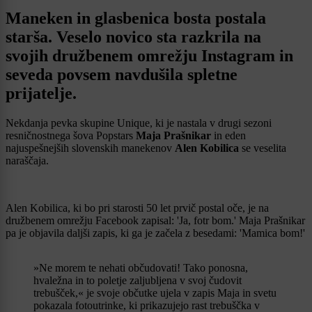
Maneken in glasbenica bosta postala
starša. Veselo novico sta razkrila na
svojih družbenem omrežju Instagram in
seveda povsem navdušila spletne
prijatelje.
Nekdanja pevka skupine Unique, ki je nastala v drugi sezoni
resničnostnega šova Popstars
Maja Prašnikar
in eden
najuspešnejših slovenskih manekenov
Alen Kobilica
se veselita
naraščaja.
Alen Kobilica, ki bo pri starosti 50 let prvič postal oče, je na
družbenem omrežju Facebook zapisal: 'Ja, fotr bom.' Maja Prašnikar
pa je objavila daljši zapis, ki ga je začela z besedami: 'Mamica bom!'
»Ne morem te nehati občudovati! Tako ponosna,
hvaležna in to poletje zaljubljena v svoj čudovit
trebušček,« je svoje občutke ujela v zapis Maja in svetu
pokazala fotoutrinke, ki prikazujejo rast trebuščka v