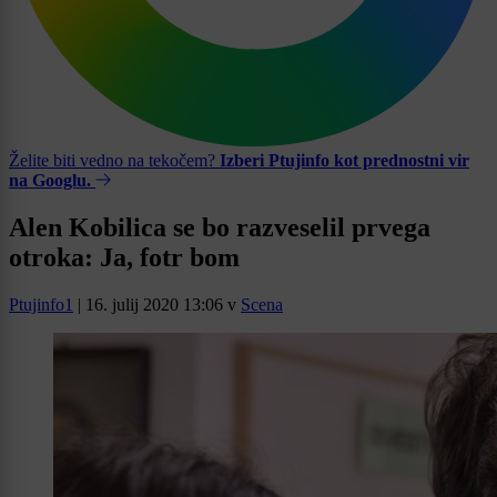
Želite biti vedno na tekočem?
Izberi Ptujinfo kot prednostni vir
na Googlu.
Alen Kobilica se bo razveselil prvega
otroka: Ja, fotr bom
Ptujinfo1
|
16. julij 2020 13:06
v
Scena