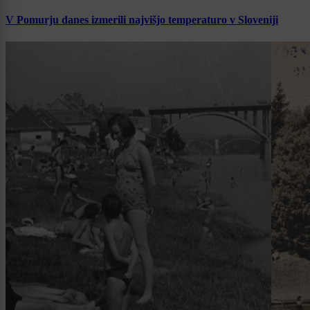
V Pomurju danes izmerili najvišjo temperaturo v Sloveniji