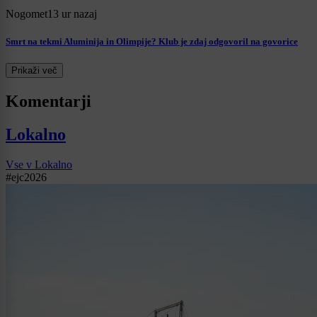
Nogomet
13 ur nazaj
Smrt na tekmi Aluminija in Olimpije? Klub je zdaj odgovoril na govorice
Prikaži več
Komentarji
Lokalno
Vse v Lokalno
#ejc2026