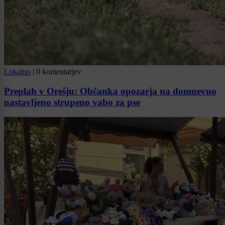
Lokalno
|
0 komentarjev
Preplah v Orešju: Občanka opozarja na domnevno
nastavljeno strupeno vabo za pse