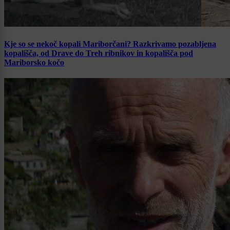
Kje so se nekoč kopali Mariborčani? Razkrivamo pozabljena
kopališča, od Drave do Treh ribnikov in kopališča pod
Mariborsko kočo