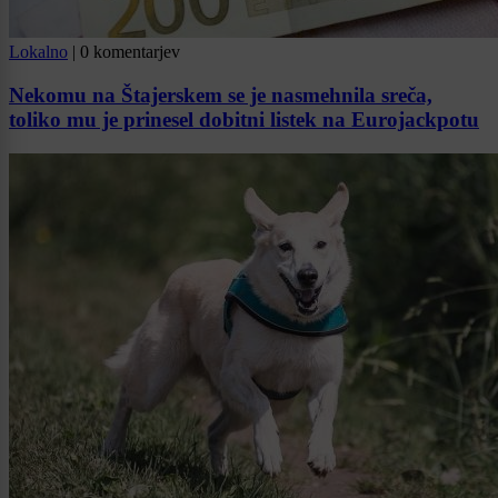
Lokalno
|
0 komentarjev
Nekomu na Štajerskem se je nasmehnila sreča,
toliko mu je prinesel dobitni listek na Eurojackpotu