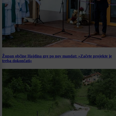
Župan občine Hajdina gre po nov mandat: »Začete projekte je
treba dokončati«