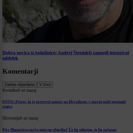
Dobra novica iz bolnišnice: Andrej Štremfelj zapustil intenzivni
oddelek
Komentarji
Zadnje objavljeno
V živo
Kronika
6 ur nazaj
FOTO: Prizor, ki je pretresel mnoge na Hrvaškem: v morju našli poginule
srnice
Slovenija
6 ur nazaj
Pirc Musarjeva tarča ustavne obtožbe? Če bo odsotna, jo bo začasno