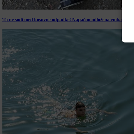
To ne sodi med kosovne odpadke! Napačno odložena embalaža z