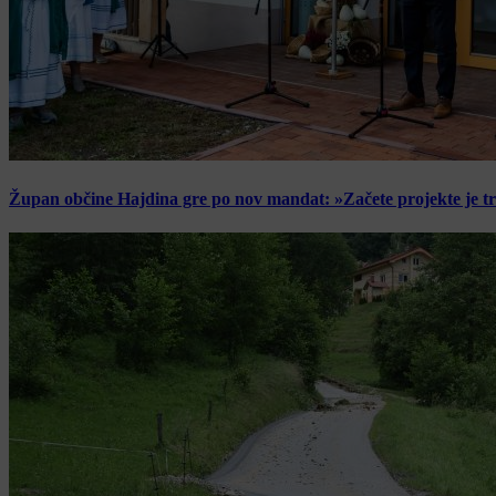
Župan občine Hajdina gre po nov mandat: »Začete projekte je t