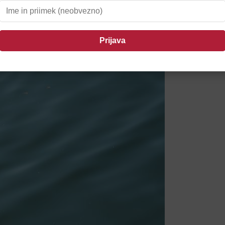
anetila požar v CERO Gajke