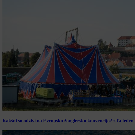
Kakšni so odzivi na Evropsko žonglersko konvencijo? »Ta teden je