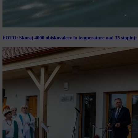
FOTO: Skoraj 4000 obiskovalcev in temperature nad 35 stopinj: 