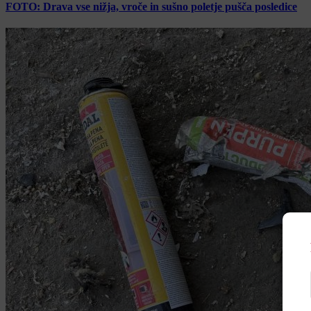
FOTO: Drava vse nižja, vroče in sušno poletje pušča posledice