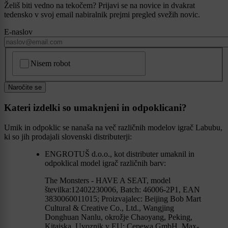
Želiš biti vedno na tekočem? Prijavi se na novice in dvakrat
tedensko v svoj email nabiralnik prejmi pregled svežih novic.
E-naslov
CAPTCHA
Nisem robot
Naročite se
Kateri izdelki so umaknjeni in odpoklicani?
Umik in odpoklic se nanaša na več različnih modelov igrač Labubu,
ki so jih prodajali slovenski distributerji:
ENGROTUŠ d.o.o., kot distributer umaknil in
odpoklical model igrač različnih barv:
The Monsters - HAVE A SEAT, model
številka:12402230006, Batch: 46006-2P1, EAN
3830060011015; Proizvajalec: Beijing Bob Mart
Cultural & Creative Co., Ltd., Wangjing
Donghuan Nanlu, okrožje Chaoyang, Peking,
Kitajska, Uvoznik v EU: Cepewa GmbH, Max-