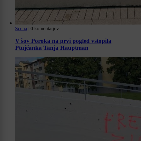
Scena
|
0 komentarjev
V šov Poroka na prvi pogled vstopila
Ptujčanka Tanja Hauptman