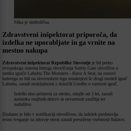
Slika je simbolična.
Zdravstveni inšpektorat priporoča, da
izdelka ne uporabljate in ga vrnite na
mestno nakupa
Zdravstveni inšpektorat Republike Slovenije
je bil preko
evropskega sistema hitrega obveščanja Safety Gate obveščen o
umiku igrače Labubu The Monsters - Have A Seat, na osnovi
katerega so bili na slovenskem trgu umaknjeni še drugi modeli igrač
Labubu, zaradi neskladnosti z določili Uredbe o varnosti igrač.
Izdelki niso primerni za otroke, mlajše od 3 let, zaradi
nastanka majhnih delcev in nevarnosti zaužitja ter
zadušitve.
Dodatno je bilo v notifikaciji obveščeno, da izdelek predstavlja
resno tveganje za zdravje otrok zaradi presežene vsebnosti ftalatov.