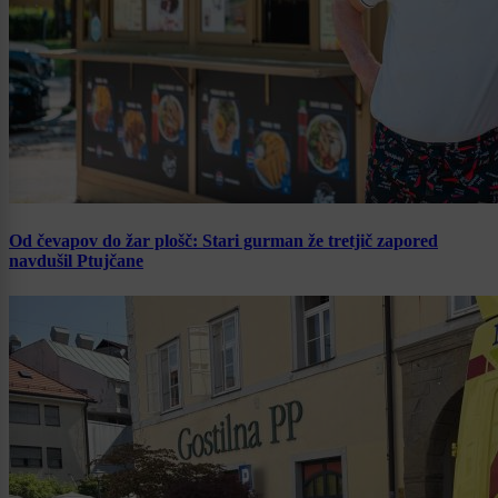
Od čevapov do žar plošč: Stari gurman že tretjič zapored
navdušil Ptujčane