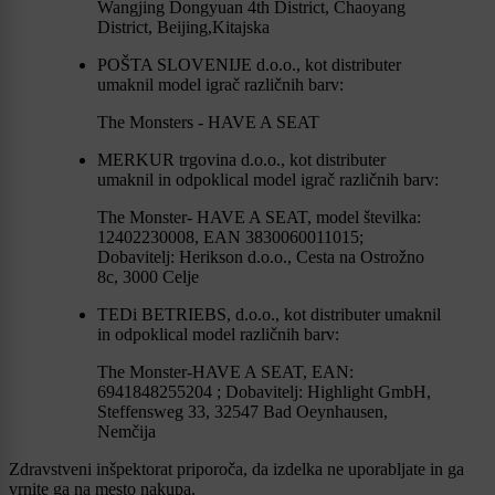
Wangjing Dongyuan 4th District, Chaoyang
District, Beijing,Kitajska
POŠTA SLOVENIJE d.o.o., kot distributer
umaknil model igrač različnih barv:
The Monsters - HAVE A SEAT
MERKUR trgovina d.o.o., kot distributer
umaknil in odpoklical model igrač različnih barv:
The Monster- HAVE A SEAT, model številka:
12402230008, EAN 3830060011015;
Dobavitelj: Herikson d.o.o., Cesta na Ostrožno
8c, 3000 Celje
TEDi BETRIEBS, d.o.o., kot distributer umaknil
in odpoklical model različnih barv:
The Monster-HAVE A SEAT, EAN:
6941848255204 ; Dobavitelj: Highlight GmbH,
Steffensweg 33, 32547 Bad Oeynhausen,
Nemčija
Zdravstveni inšpektorat priporoča, da izdelka ne uporabljate in ga
vrnite ga na mesto nakupa.