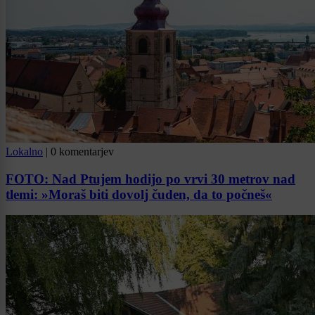
Lokalno
|
0 komentarjev
FOTO: Nad Ptujem hodijo po vrvi 30 metrov nad
tlemi: »Moraš biti dovolj čuden, da to počneš«