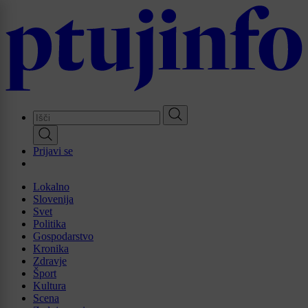
Skip
to
main
content
Prijavi se
Lokalno
Slovenija
Svet
Politika
Gospodarstvo
Kronika
Zdravje
Šport
Kultura
Scena