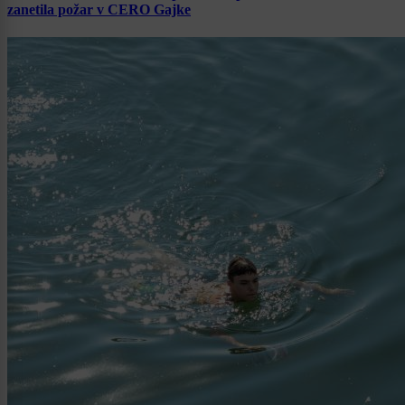
zanetila požar v CERO Gajke