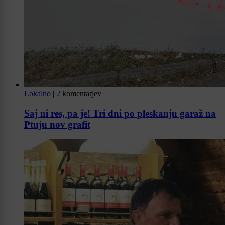
Lokalno
|
2 komentarjev
Saj ni res, pa je! Tri dni po pleskanju garaž na
Ptuju nov grafit