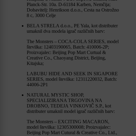
Planck-Str. 10a. D-61184 Karben, Nemčija;
Dobavitelj: Henrikson d.o.o., Cesta na Ostrožno
8 c, 3000 Celje
BELA STRELA d.o.o., PE Yala, kot distributer
umaknil dva modela igrač različnih barv:
The Monsters – COCA-COLA SERIES, model
številka: 12403190065, Batch: 410006-2P;
Proizvajalec: Beijing Pop Mart Curtual &
Creative Co., Chaoyang District, Beijing,
Kitajska;
LABUBU HIDE AND SEEK IN SIGAPORE
SERIES, model številka: 12311220032, Batch:
44006-2P1
NATURAL MYSTIC SHOP,
SPECIALIZIRANA TRGOVINA NA
DROBNO, TEDEJA VINKOVIČ S.P., kot
distributer umaknil model igrač različnih barv:
The Monsters – EXCITING MACARON,
model številka: 12305300008; Proizvajalec:
Beijing Pop Mart Cutural & Creative Co., Ltd.,