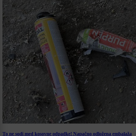
To ne sodi med kosovne odpadke! Napačno odložena embalaža