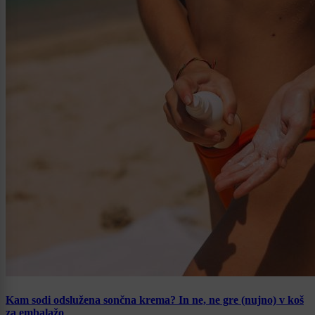
Kam sodi odslužena sončna krema? In ne, ne gre (nujno) v koš
za embalažo