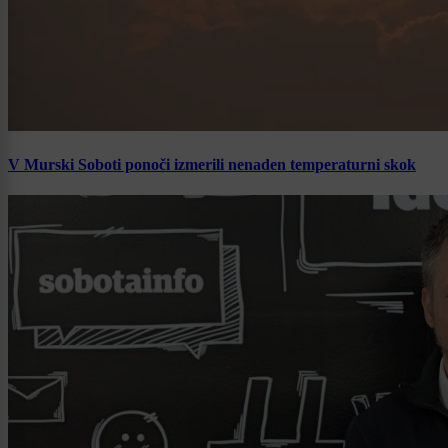
V Murski Soboti ponoči izmerili nenaden temperaturni skok