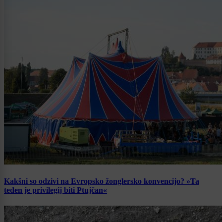
Kakšni so odzivi na Evropsko žonglersko konvencijo? »Ta
teden je privilegij biti Ptujčan«