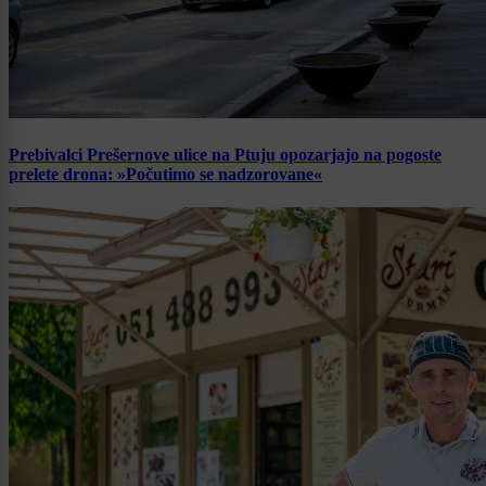
Prebivalci Prešernove ulice na Ptuju opozarjajo na pogoste
prelete drona: »Počutimo se nadzorovane«