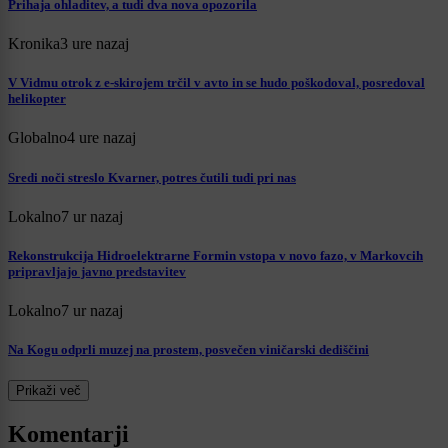
Prihaja ohladitev, a tudi dva nova opozorila
Kronika
3 ure nazaj
V Vidmu otrok z e-skirojem trčil v avto in se hudo poškodoval, posredoval
helikopter
Globalno
4 ure nazaj
Sredi noči streslo Kvarner, potres čutili tudi pri nas
Lokalno
7 ur nazaj
Rekonstrukcija Hidroelektrarne Formin vstopa v novo fazo, v Markovcih
pripravljajo javno predstavitev
Lokalno
7 ur nazaj
Na Kogu odprli muzej na prostem, posvečen viničarski dediščini
Prikaži več
Komentarji