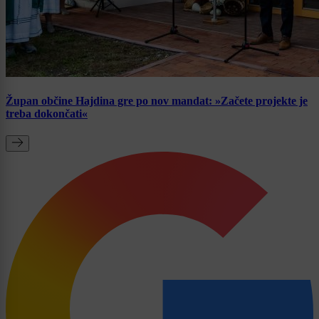
Župan občine Hajdina gre po nov mandat: »Začete projekte je
treba dokončati«