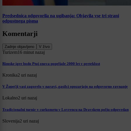
Predsednica odgovorila na ugibanja: Objavila vse tri strani
odpustnega pisma
Komentarji
Zadnje objavljeno
V živo
Turizem
16 minut nazaj
Rimske igre bodo Ptuj znova popeljale 2000 let v preteklost
Kronika
2 uri nazaj
V Župečji vasi zagorelo v naravi, gasilci opozarjajo na odgovorno ravnanje
Lokalno
2 uri nazaj
Tradicionalni turnir v curkometu v Lovrencu na Dravskem polju odpovedan
Slovenija
2 uri nazaj