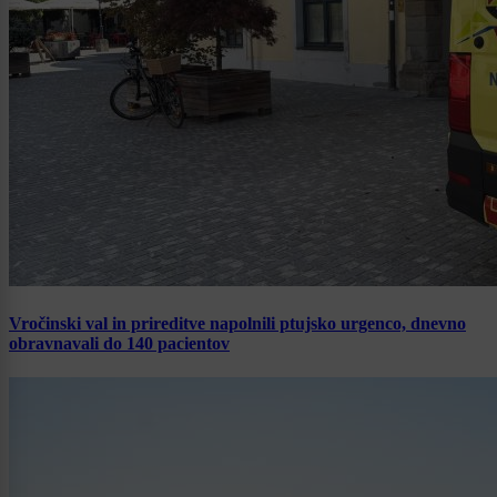
Vročinski val in prireditve napolnili ptujsko urgenco, dnevno
obravnavali do 140 pacientov