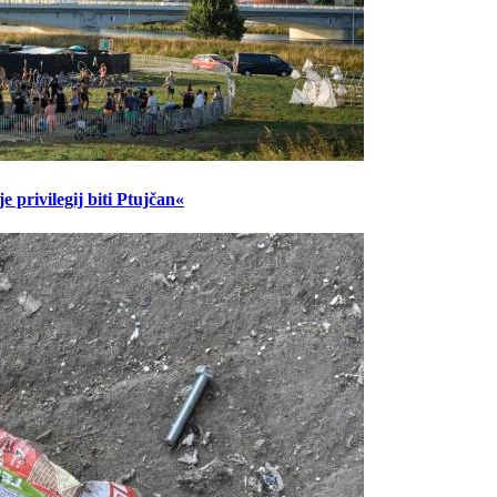
 privilegij biti Ptujčan«