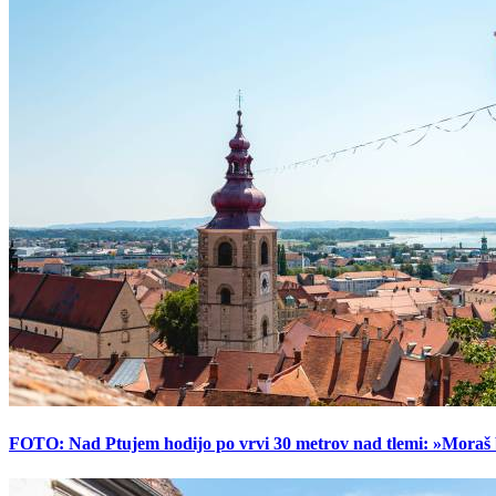
FOTO: Nad Ptujem hodijo po vrvi 30 metrov nad tlemi: »Moraš bi