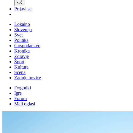
Prijavi se
Lokalno
Slovenija
Svet
Politika
Gospodarstvo
Kronika
Zdravje
Šport
Kultura
Scena
Zadnje novice
Dogodki
Igre
Forum
Mali oglasi