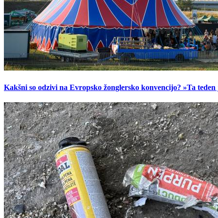
Kakšni so odzivi na Evropsko žonglersko konvencijo? »Ta teden je