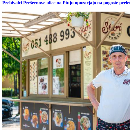
Prebivalci Prešernove ulice na Ptuju opozarjajo na pogoste pre