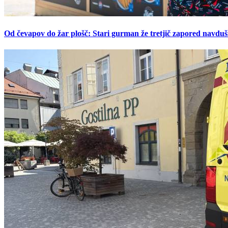
Od čevapov do žar plošč: Stari gurman že tretjič zapored navduš