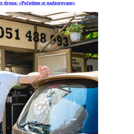
lete drona: »Počutimo se nadzorovane«
Prijavi se na cajtng