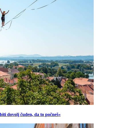
ti dovolj čuden, da to počneš«