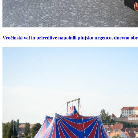
Vročinski val in prireditve napolnili ptujsko urgenco, dnevno ob