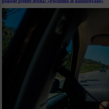
pogoste prelete drona: »Počutimo se nadzorovane«