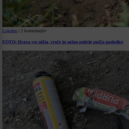
Lokalno
|
2 komentarjev
FOTO: Drava vse nižja, vroče in sušno poletje pušča posledice