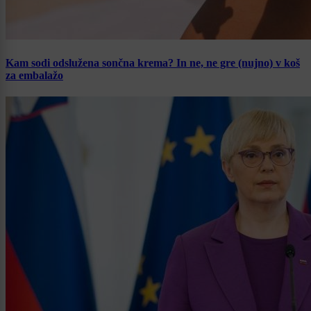
Kam sodi odslužena sončna krema? In ne, ne gre (nujno) v koš
za embalažo