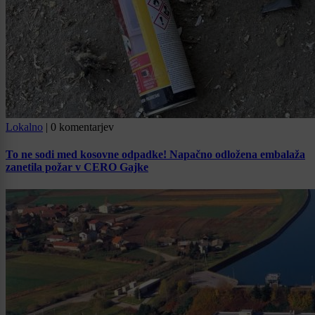
Lokalno
|
0 komentarjev
To ne sodi med kosovne odpadke! Napačno odložena embalaža
zanetila požar v CERO Gajke