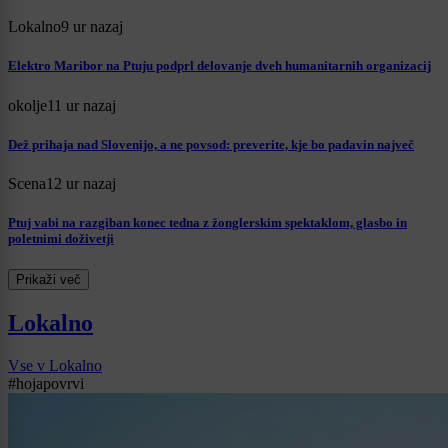
Lokalno
9 ur nazaj
Elektro Maribor na Ptuju podprl delovanje dveh humanitarnih organizacij
okolje
11 ur nazaj
Dež prihaja nad Slovenijo, a ne povsod: preverite, kje bo padavin največ
Scena
12 ur nazaj
Ptuj vabi na razgiban konec tedna z žonglerskim spektaklom, glasbo in
poletnimi doživetji
Prikaži več
Lokalno
Vse v Lokalno
#hojapovrvi