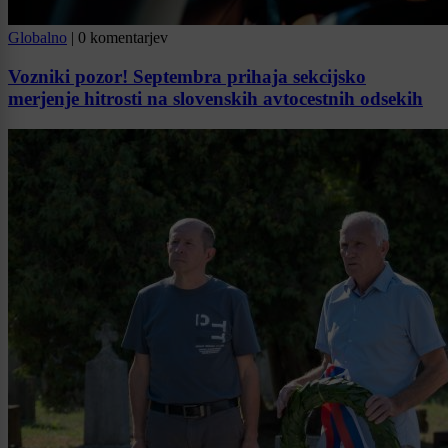
Globalno
|
0 komentarjev
Vozniki pozor! Septembra prihaja sekcijsko
merjenje hitrosti na slovenskih avtocestnih odsekih