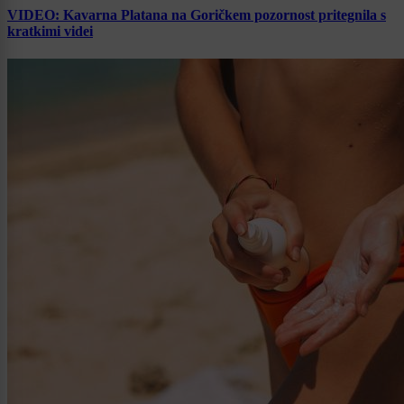
VIDEO: Kavarna Platana na Goričkem pozornost pritegnila s
kratkimi videi