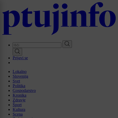
Skip
to
main
content
Prijavi se
Lokalno
Slovenija
Svet
Politika
Gospodarstvo
Kronika
Zdravje
Šport
Kultura
Scena