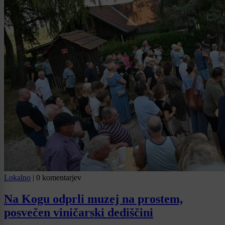
Lokalno
|
0 komentarjev
Na Kogu odprli muzej na prostem,
posvečen viničarski dediščini