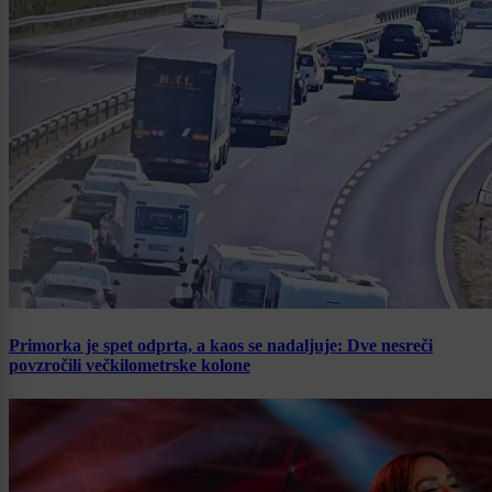
Primorka je spet odprta, a kaos se nadaljuje: Dve nesreči
povzročili večkilometrske kolone