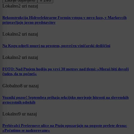
Zadnje objavljeno
V živo
Lokalno
2 uri nazaj
Rekonstrukcija Hidroelektrarne Formin vstopa v novo fazo, v Markovcih
pripravljajo javno predstavitev
Lokalno
2 uri nazaj
Na Kogu odprli muzej na prostem, posvečen viničarski dediščini
Lokalno
2 uri nazaj
FOTO: Nad Ptujem hodijo po vrvi 30 metrov nad tlemi: »Moraš biti dovolj
čuden, da to počneš«
Globalno
8 ur nazaj
Vozniki pozor! Septembra prihaja sekcijsko merjenje hitrosti na slovenskih
avtocestnih odsekih
Lokalno
9 ur nazaj
Prebivalci Prešernove ulice na Ptuju opozarjajo na pogoste prelete drona:
»Počutimo se nadzorovane«