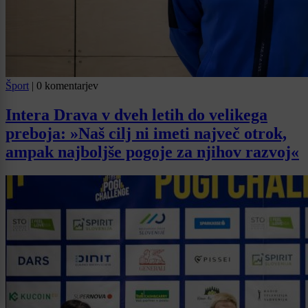
Šport
|
0 komentarjev
Intera Drava v dveh letih do velikega
preboja: »Naš cilj ni imeti največ otrok,
ampak najboljše pogoje za njihov razvoj«