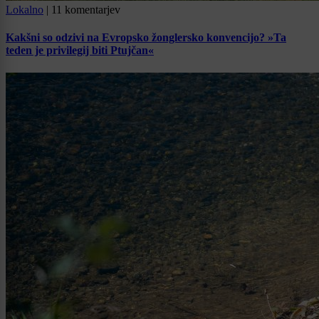
Lokalno
|
11 komentarjev
Kakšni so odzivi na Evropsko žonglersko konvencijo? »Ta
teden je privilegij biti Ptujčan«