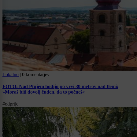
Lokalno
|
0 komentarjev
FOTO: Nad Ptujem hodijo po vrvi 30 metrov nad tlemi:
»Moraš biti dovolj čuden, da to počneš«
#odprtje