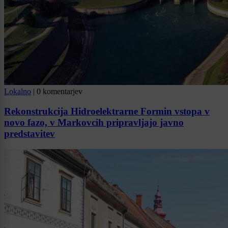
Lokalno
|
0 komentarjev
Rekonstrukcija Hidroelektrarne Formin vstopa v
novo fazo, v Markovcih pripravljajo javno
predstavitev