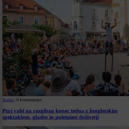
Scena
|
0 komentarjev
Ptuj vabi na razgiban konec tedna z žonglerskim
spektaklom, glasbo in poletnimi doživetji