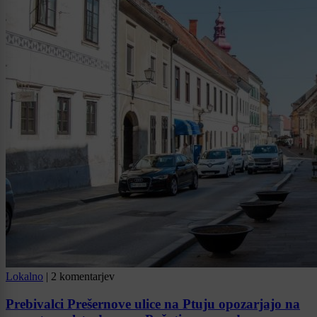
Lokalno
|
2 komentarjev
Prebivalci Prešernove ulice na Ptuju opozarjajo na