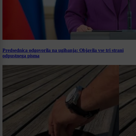
Predsednica odgovorila na ugibanja: Objavila vse tri strani
odpustnega pisma