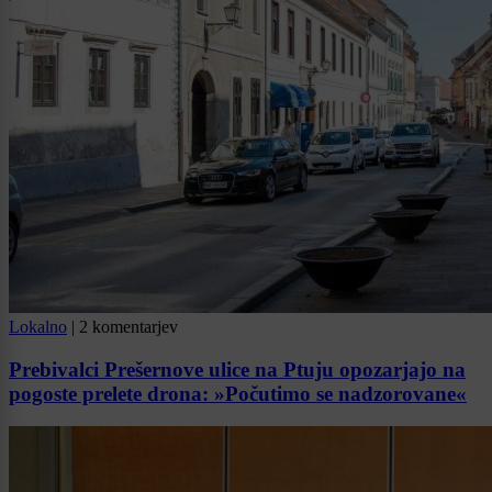
Lokalno
|
2 komentarjev
Prebivalci Prešernove ulice na Ptuju opozarjajo na
pogoste prelete drona: »Počutimo se nadzorovane«