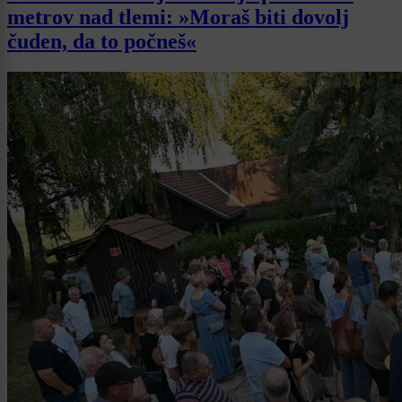
metrov nad tlemi: »Moraš biti dovolj
čuden, da to počneš«