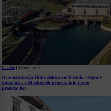
Lokalno
|
0 komentarjev
Rekonstrukcija Hidroelektrarne Formin vstopa v
novo fazo, v Markovcih pripravljajo javno
predstavitev