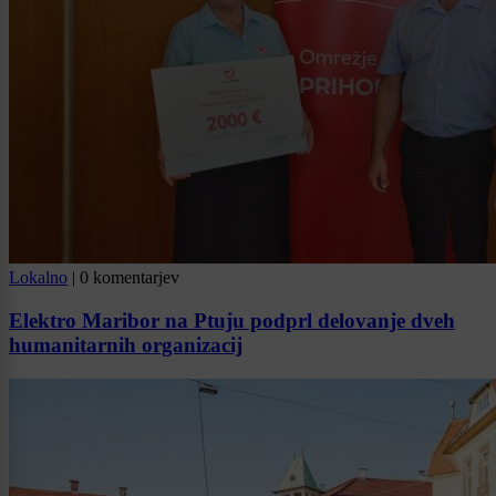
Lokalno
|
0 komentarjev
Elektro Maribor na Ptuju podprl delovanje dveh
humanitarnih organizacij