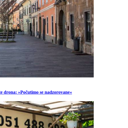
lete drona: »Počutimo se nadzorovane«