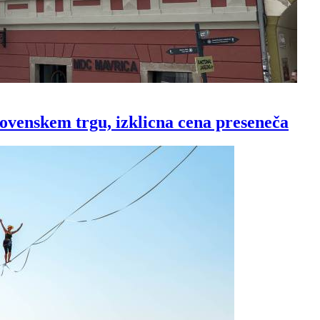
ovenskem trgu, izklicna cena preseneča
Prijavi se na cajtng