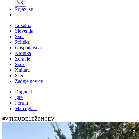
Prijavi se
Lokalno
Slovenija
Svet
Politika
Gospodarstvo
Kronika
Zdravje
Šport
Kultura
Scena
Zadnje novice
Dogodki
Igre
Forum
Mali oglasi
#VTISIUDELEŽENCEV