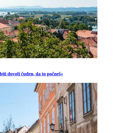
ti dovolj čuden, da to počneš«