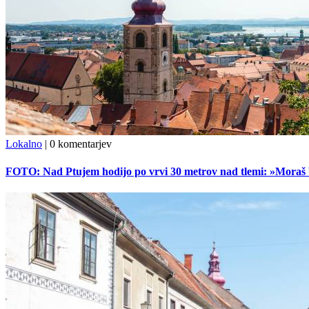
Lokalno
|
0 komentarjev
FOTO: Nad Ptujem hodijo po vrvi 30 metrov nad tlemi: »Moraš bi