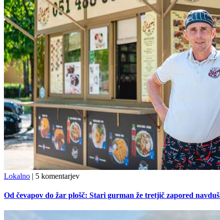
Lokalno
|
5 komentarjev
Od čevapov do žar plošč: Stari gurman že tretjič zapored navduš