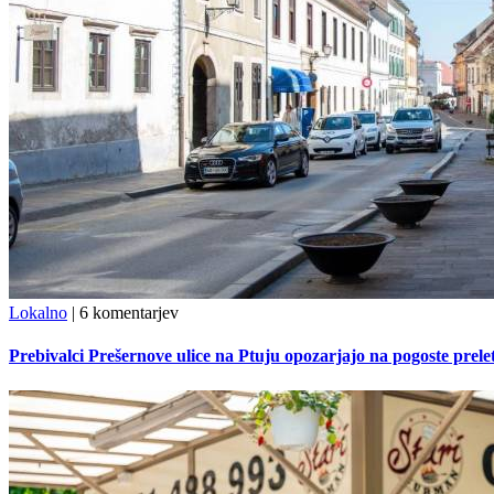
Lokalno
|
6 komentarjev
Prebivalci Prešernove ulice na Ptuju opozarjajo na pogoste pre