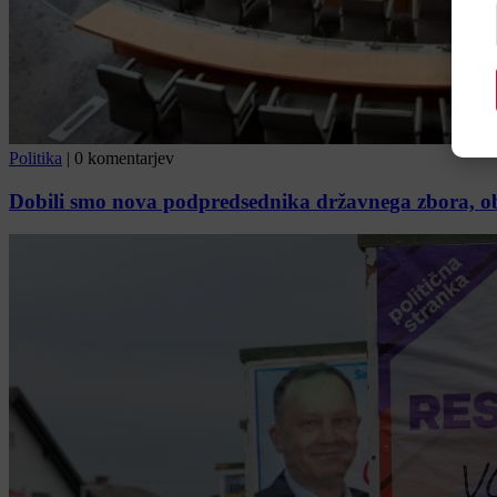
Politika
|
0 komentarjev
Dobili smo nova podpredsednika državnega zbora, ob