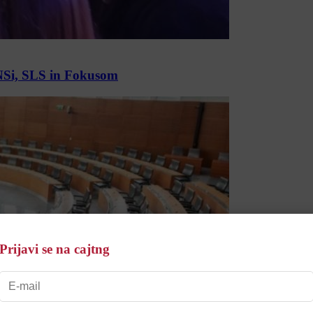
 NSi, SLS in Fokusom
Prijavi se na cajtng