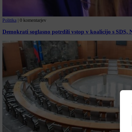
Politika
|
0 komentarjev
Demokrati soglasno potrdili vstop v koalicijo s SDS,