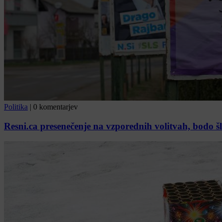
Politika
|
0 komentarjev
Resni.ca presenečenje na vzporednih volitvah, bodo šl