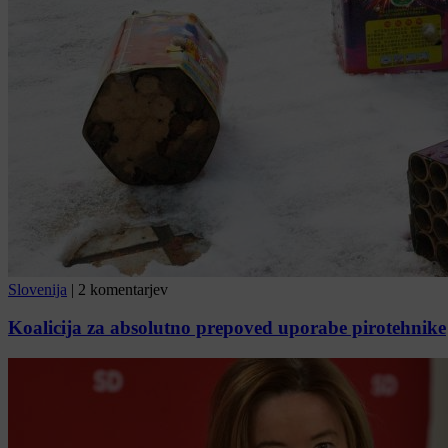
Slovenija
|
2 komentarjev
Koalicija za absolutno prepoved uporabe pirotehnike