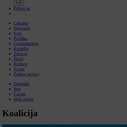
Prijavi se
Lokalno
Slovenija
Svet
Politika
Gospodarstvo
Kronika
Zdravje
Šport
Kultura
Scena
Zadnje novice
Dogodki
Igre
Forum
Mali oglasi
Koalicija