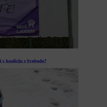
i v koalicijo s Svobodo?