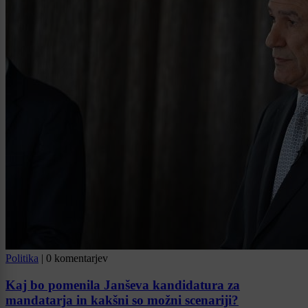
Politika
|
0 komentarjev
Kaj bo pomenila Janševa kandidatura za
mandatarja in kakšni so možni scenariji?