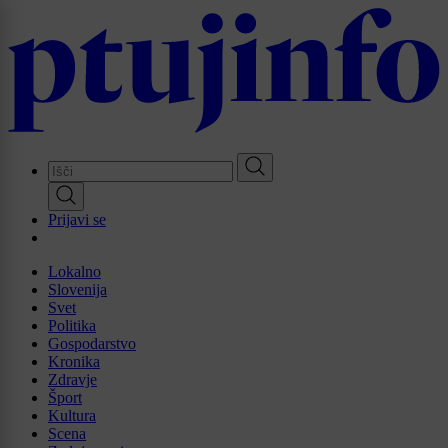
Skip
to
main
content
Prijavi se
Lokalno
Slovenija
Svet
Politika
Gospodarstvo
Kronika
Zdravje
Šport
Kultura
Scena