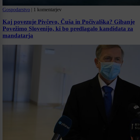
Gospodarstvo
|
1 komentarjev
Kaj povezuje Pivčevo, Čuša in Počivalška? Gibanje
Povežimo Slovenijo, ki bo predlagalo kandidata za
mandatarja