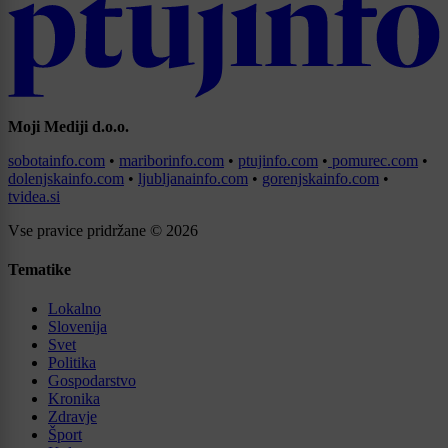
Moji Mediji d.o.o.
sobotainfo.com
•
mariborinfo.com
•
ptujinfo.com
•
pomurec.com
•
dolenjskainfo.com
•
ljubljanainfo.com
•
gorenjskainfo.com
•
tvidea.si
Vse pravice pridržane © 2026
Tematike
Lokalno
Slovenija
Svet
Politika
Gospodarstvo
Kronika
Zdravje
Šport