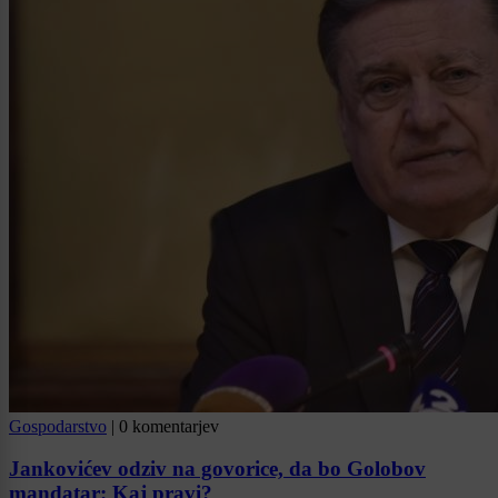
Gospodarstvo
|
0 komentarjev
Jankovićev odziv na govorice, da bo Golobov
mandatar: Kaj pravi?