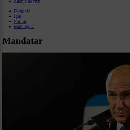
Zadnje novice
Dogodki
Igre
Forum
Mali oglasi
Mandatar