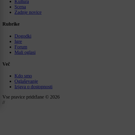
Kultura
Scena
Zadnje novice
Rubrike
Dogodki
Igre
Forum
Mali oglasi
Več
Kdo smo
Oglaševanje
Izjava o dostopnosti
Vse pravice pridržane © 2026
//