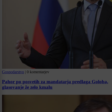
Gospodarstvo
|
0 komentarjev
Pahor po posvetih za mandatarja predlaga Goloba,
glasovanje že zelo kmalu