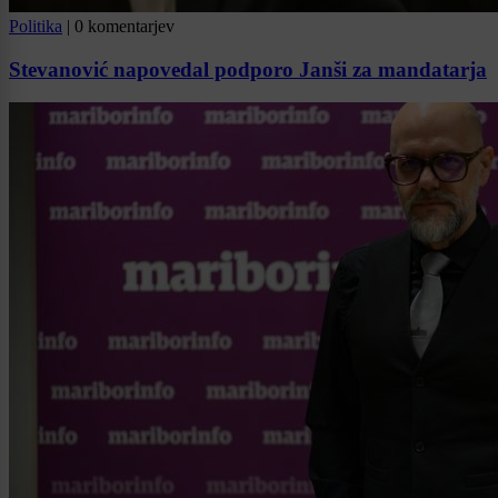
Politika
|
0 komentarjev
Stevanović napovedal podporo Janši za mandatarja