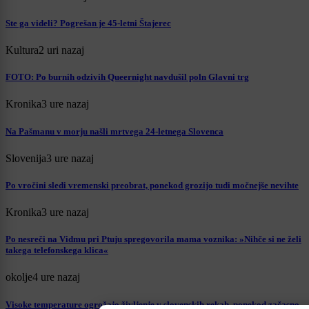
Ste ga videli? Pogrešan je 45-letni Štajerec
Kultura
2 uri nazaj
FOTO: Po burnih odzivih Queernight navdušil poln Glavni trg
Kronika
3 ure nazaj
Na Pašmanu v morju našli mrtvega 24-letnega Slovenca
Slovenija
3 ure nazaj
Po vročini sledi vremenski preobrat, ponekod grozijo tudi močnejše nevihte
Kronika
3 ure nazaj
Po nesreči na Vidmu pri Ptuju spregovorila mama voznika: »Nihče si ne želi
takega telefonskega klica«
okolje
4 ure nazaj
Visoke temperature ogrožajo življenje v slovenskih rekah, ponekod začasno