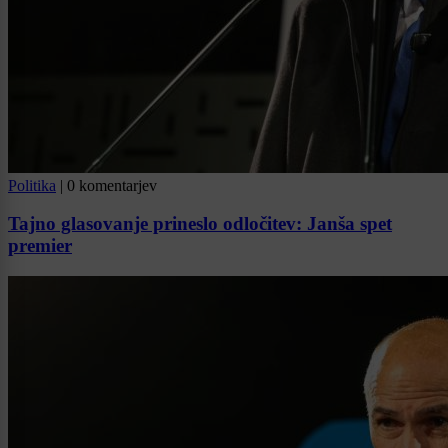
Politika
|
0 komentarjev
Tajno glasovanje prineslo odločitev: Janša spet
premier