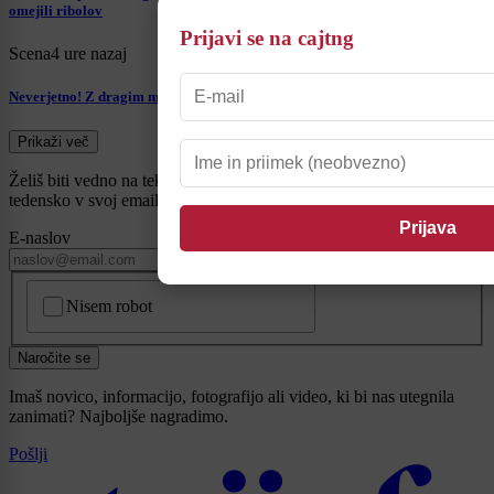
omejili ribolov
Prijavi se na cajtng
Scena
4 ure nazaj
Neverjetno! Z dragim motorjem po lubenico, nato pa odpeljal brez plačila
Prikaži več
Želiš biti vedno na tekočem? Prijavi se na novice in dvakrat
tedensko v svoj email nabiralnik prejmi pregled svežih novic.
E-naslov
CAPTCHA
Nisem robot
Naročite se
Imaš novico, informacijo, fotografijo ali video, ki bi nas utegnila
zanimati? Najboljše nagradimo.
Pošlji