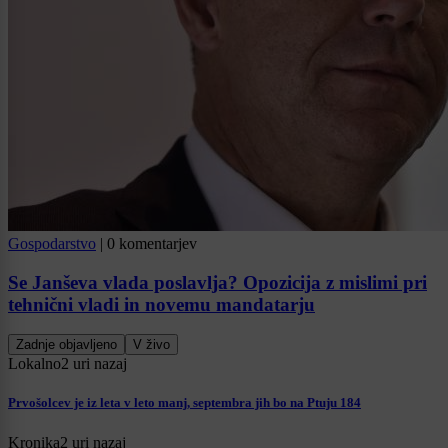
Gospodarstvo
|
0 komentarjev
Se Janševa vlada poslavlja? Opozicija z mislimi pri
tehnični vladi in novemu mandatarju
Zadnje objavljeno
V živo
Lokalno
2 uri nazaj
Prvošolcev je iz leta v leto manj, septembra jih bo na Ptuju 184
Kronika
2 uri nazaj