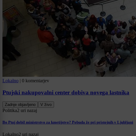
Lokalno
|
0 komentarjev
Ptujski nakupovalni center dobiva novega lastnika
Zadnje objavljeno
V živo
Politika
2 uri nazaj
Bo Ptuj dobil ministrstvo za kmetijstvo? Pobuda že pri pristojnih v Ljubljani
Lokalno
2 uri nazaj