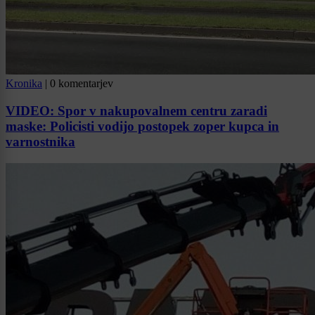
Kronika
|
0 komentarjev
VIDEO: Spor v nakupovalnem centru zaradi
maske: Policisti vodijo postopek zoper kupca in
varnostnika