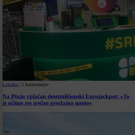
Lokalno
|
1 komentarjev
Na Ptuju vplačan desetmilijonski Eurojackpot: »To
je očitno res srečno prodajno mesto«