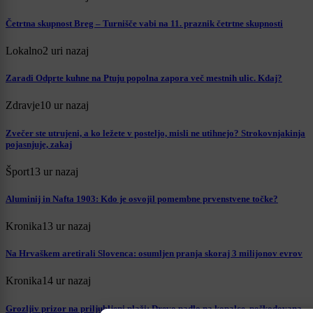
Četrtna skupnost Breg – Turnišče vabi na 11. praznik četrtne skupnosti
Lokalno
2 uri nazaj
Zaradi Odprte kuhne na Ptuju popolna zapora več mestnih ulic. Kdaj?
Zdravje
10 ur nazaj
Zvečer ste utrujeni, a ko ležete v posteljo, misli ne utihnejo? Strokovnjakinja
pojasnjuje, zakaj
Šport
13 ur nazaj
Aluminij in Nafta 1903: Kdo je osvojil pomembne prvenstvene točke?
Kronika
13 ur nazaj
Na Hrvaškem aretirali Slovenca: osumljen pranja skoraj 3 milijonov evrov
Kronika
14 ur nazaj
Grozljiv prizor na priljubljeni plaži: Drevo padlo na kopalce, poškodovana