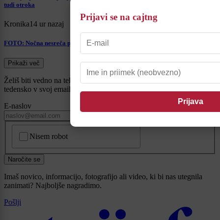
tudi otroka
Prijavi se na cajtng
Kronika
14 ur nazaj
FOTO: Nočna nesreča pri Krku, gliser trčil v obalo, dve osebi poškodovani
Prikaži več
Želiš biti vedno na tekočem? Prijavi se na novice in dvakrat
tedensko v svoj email nabiralnik prejmi pregled svežih novic.
E-naslov
CAPTCHA
Nisem robot
Naročite se
Imaš novico, informacijo, fotografijo ali video, ki bi nas utegnila
zanimati? Najboljše nagradimo.
Pošlji