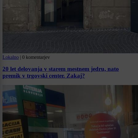
Lokalno
|
0 komentarjev
20 let delovanja v starem mestnem jedru, nato
premik v trgovski center. Zakaj?