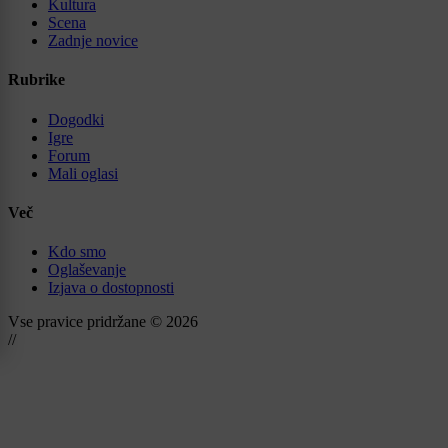
Kultura
Scena
Zadnje novice
Rubrike
Dogodki
Igre
Forum
Mali oglasi
Več
Kdo smo
Oglaševanje
Izjava o dostopnosti
Vse pravice pridržane © 2026
//