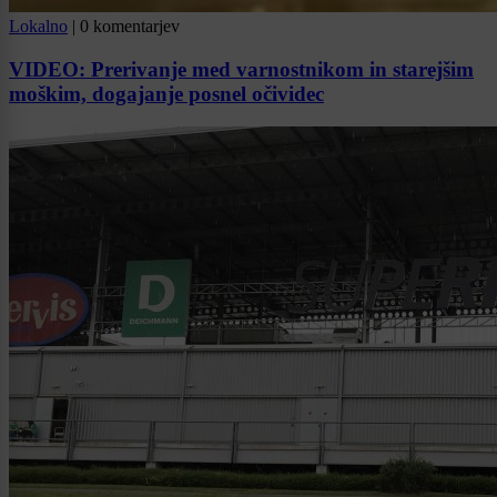
Lokalno
|
0 komentarjev
VIDEO: Prerivanje med varnostnikom in starejšim
moškim, dogajanje posnel očividec