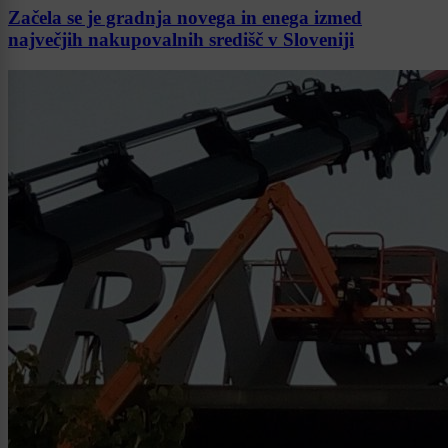
Začela se je gradnja novega in enega izmed
največjih nakupovalnih središč v Sloveniji