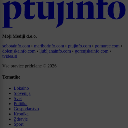
Moji Mediji d.o.o.
sobotainfo.com
•
mariborinfo.com
•
ptujinfo.com
•
pomurec.com
•
dolenjskainfo.com
•
ljubljanainfo.com
•
gorenjskainfo.com
•
tvidea.si
Vse pravice pridržane © 2026
Tematike
Lokalno
Slovenija
Svet
Politika
Gospodarstvo
Kronika
Zdravje
Šport