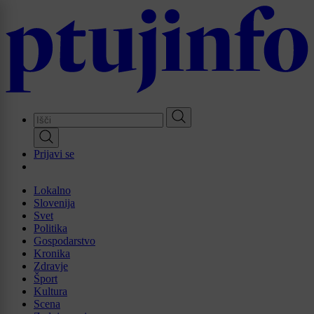
Skip
to
main
content
Prijavi se
Lokalno
Slovenija
Svet
Politika
Gospodarstvo
Kronika
Zdravje
Šport
Kultura
Scena