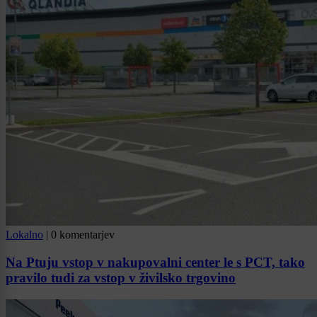
Lokalno
|
0 komentarjev
Na Ptuju vstop v nakupovalni center le s PCT, tako
pravilo tudi za vstop v živilsko trgovino