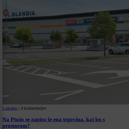
Lokalno
|
4 komentarjev
Na Ptuju se zapira še ena trgovina, kaj bo s
prostorom?