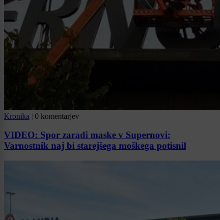
Kronika
|
0 komentarjev
VIDEO: Spor zaradi maske v Supernovi:
Varnostnik naj bi starejšega moškega potisnil