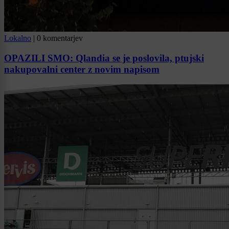
Lokalno
|
0 komentarjev
OPAZILI SMO: Qlandia se je poslovila, ptujski
nakupovalni center z novim napisom