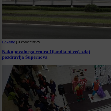
Lokalno
|
0 komentarjev
Nakupovalnega centra Qlandia ni več, zdaj
pozdravlja Supernova