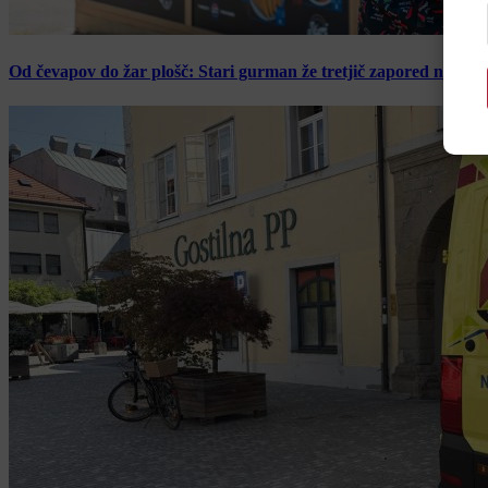
Od čevapov do žar plošč: Stari gurman že tretjič zapored navduš