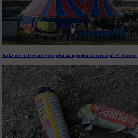
Kakšni so odzivi na Evropsko žonglersko konvencijo? »Ta teden je