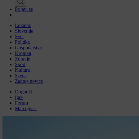
Prijavi se
Lokalno
Slovenija
Svet
Politika
Gospodarstvo
Kronika
Zdravje
Šport
Kultura
Scena
Zadnje novice
Dogodki
Igre
Forum
Mali oglasi