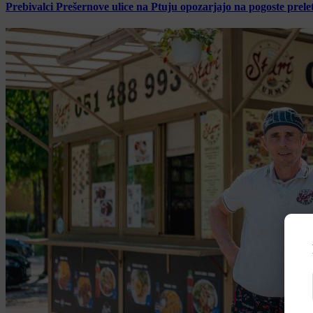
Prebivalci Prešernove ulice na Ptuju opozarjajo na pogoste pre