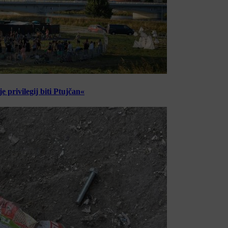
 privilegij biti Ptujčan«