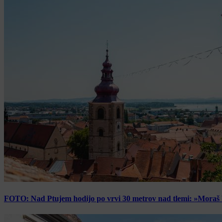
FOTO: Nad Ptujem hodijo po vrvi 30 metrov nad tlemi: »Moraš bi