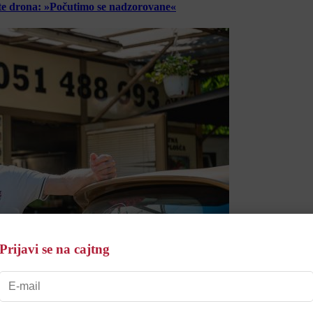
lete drona: »Počutimo se nadzorovane«
Prijavi se na cajtng