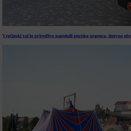
Vročinski val in prireditve napolnili ptujsko urgenco, dnevno ob