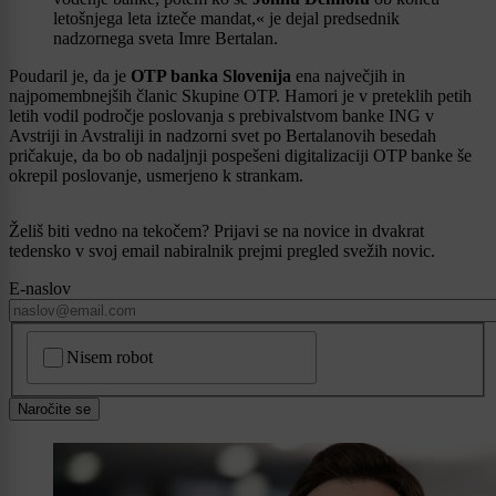
letošnjega leta izteče mandat,« je dejal predsednik
nadzornega sveta Imre Bertalan.
Poudaril je, da je
OTP banka Slovenija
ena največjih in
najpomembnejših članic Skupine OTP. Hamori je v preteklih petih
letih vodil področje poslovanja s prebivalstvom banke ING v
Avstriji in Avstraliji in nadzorni svet po Bertalanovih besedah
pričakuje, da bo ob nadaljnji pospešeni digitalizaciji OTP banke še
okrepil poslovanje, usmerjeno k strankam.
Želiš biti vedno na tekočem? Prijavi se na novice in dvakrat
tedensko v svoj email nabiralnik prejmi pregled svežih novic.
E-naslov
CAPTCHA
Nisem robot
Naročite se