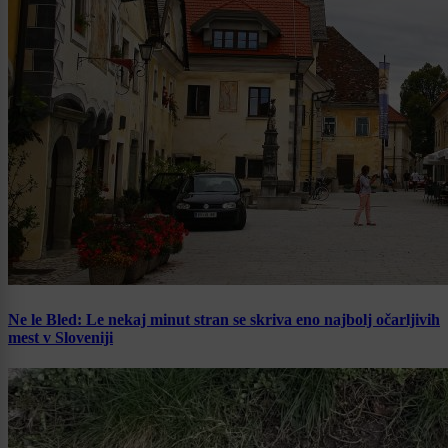
Ne le Bled: Le nekaj minut stran se skriva eno najbolj očarljivih
mest v Sloveniji