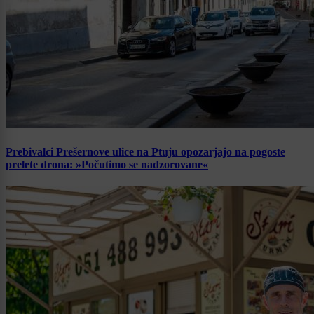
Prebivalci Prešernove ulice na Ptuju opozarjajo na pogoste
prelete drona: »Počutimo se nadzorovane«