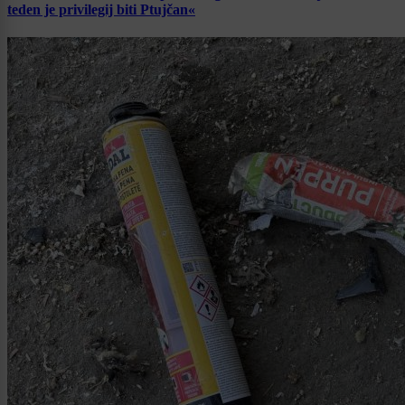
teden je privilegij biti Ptujčan«