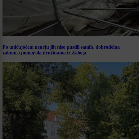
Po uničujočem neurju jih niso pustili samih, dobrodelna
zakonca pomagala družinama iz Zaloga