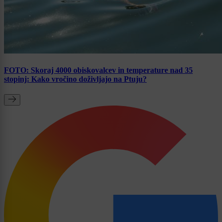
FOTO: Skoraj 4000 obiskovalcev in temperature nad 35
stopinj: Kako vročino doživljajo na Ptuju?