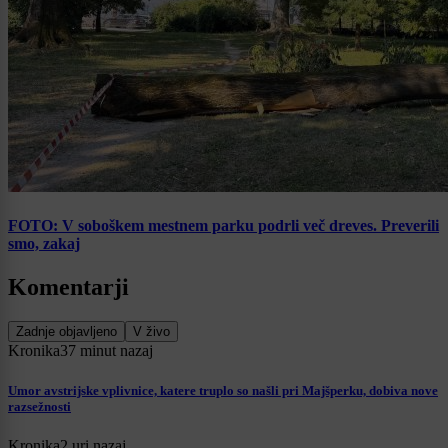
FOTO: V soboškem mestnem parku podrli več dreves. Preverili
smo, zakaj
Komentarji
Zadnje objavljeno
V živo
Kronika
37 minut nazaj
Umor avstrijske vplivnice, katere truplo so našli pri Majšperku, dobiva nove
razsežnosti
Kronika
2 uri nazaj