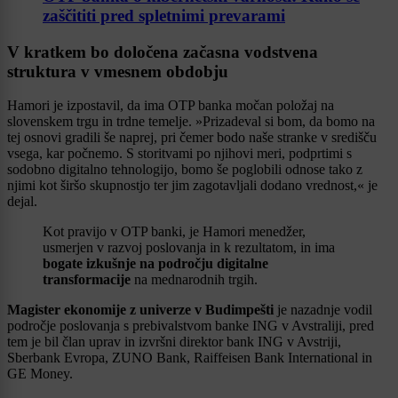
zaščititi pred spletnimi prevarami
V kratkem bo določena začasna vodstvena
struktura v vmesnem obdobju
Hamori je izpostavil, da ima OTP banka močan položaj na
slovenskem trgu in trdne temelje. »Prizadeval si bom, da bomo na
tej osnovi gradili še naprej, pri čemer bodo naše stranke v središču
vsega, kar počnemo. S storitvami po njihovi meri, podprtimi s
sodobno digitalno tehnologijo, bomo še poglobili odnose tako z
njimi kot širšo skupnostjo ter jim zagotavljali dodano vrednost,« je
dejal.
Kot pravijo v OTP banki, je Hamori menedžer,
usmerjen v razvoj poslovanja in k rezultatom, in ima
bogate izkušnje na področju digitalne
transformacije
na mednarodnih trgih.
Magister ekonomije z univerze v Budimpešti
je nazadnje vodil
področje poslovanja s prebivalstvom banke ING v Avstraliji, pred
tem je bil član uprav in izvršni direktor bank ING v Avstriji,
Sberbank Evropa, ZUNO Bank, Raiffeisen Bank International in
GE Money.