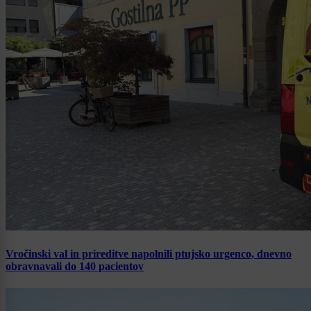
Vročinski val in prireditve napolnili ptujsko urgenco, dnevno
obravnavali do 140 pacientov