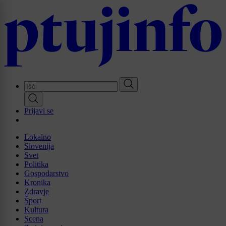
Skip
to
main
content
Prijavi se
Lokalno
Slovenija
Svet
Politika
Gospodarstvo
Kronika
Zdravje
Šport
Kultura
Scena