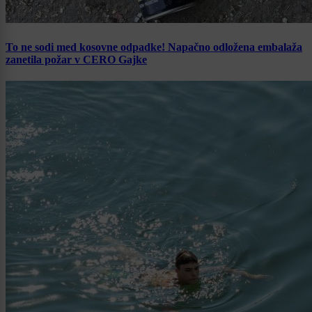
To ne sodi med kosovne odpadke! Napačno odložena embalaža
zanetila požar v CERO Gajke