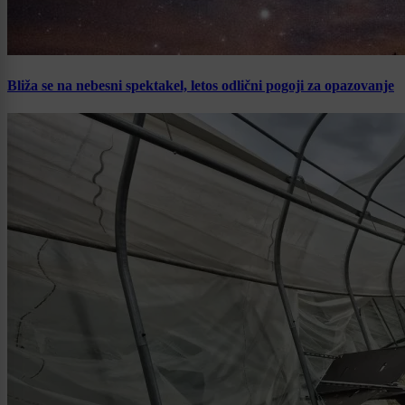
Bliža se na nebesni spektakel, letos odlični pogoji za opazovanje