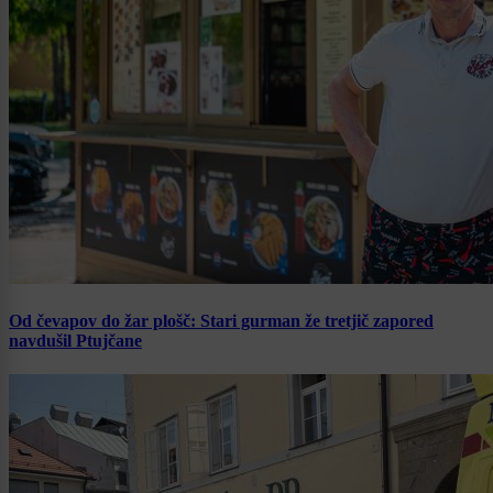
Od čevapov do žar plošč: Stari gurman že tretjič zapored
navdušil Ptujčane