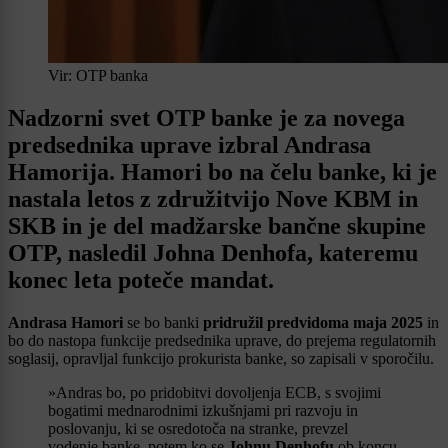
Vir: OTP banka
Nadzorni svet OTP banke je za novega
predsednika uprave izbral Andrasa
Hamorija. Hamori bo na čelu banke, ki je
nastala letos z združitvijo Nove KBM in
SKB in je del madžarske bančne skupine
OTP, nasledil Johna Denhofa, kateremu
konec leta poteče mandat.
Andrasa Hamori
se bo banki
pridružil predvidoma maja 2025
in
bo do nastopa funkcije predsednika uprave, do prejema regulatornih
soglasij, opravljal funkcijo prokurista banke, so zapisali v sporočilu.
»Andras bo, po pridobitvi dovoljenja ECB, s svojimi
bogatimi mednarodnimi izkušnjami pri razvoju in
poslovanju, ki se osredotoča na stranke, prevzel
vodenje banke, potem ko se
Johnu Denhofu
ob koncu