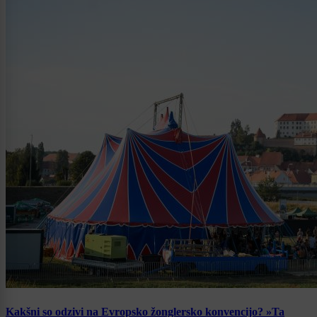
Kakšni so odzivi na Evropsko žonglersko konvencijo? »Ta