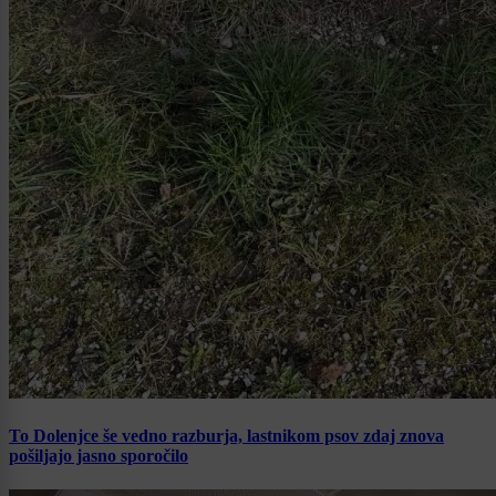
To Dolenjce še vedno razburja, lastnikom psov zdaj znova
pošiljajo jasno sporočilo