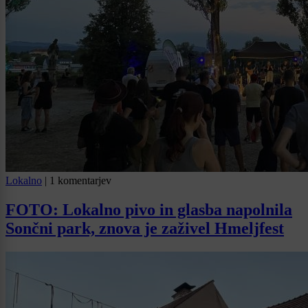
Lokalno
|
1 komentarjev
FOTO: Lokalno pivo in glasba napolnila
Sončni park, znova je zaživel Hmeljfest