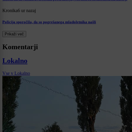
Kronika
6 ur nazaj
Policija sporočila, da so pogrešanega mladoletnika našli
Prikaži več
Komentarji
Lokalno
Vse v Lokalno