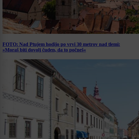
FOTO: Nad Ptujem hodijo po vrvi 30 metrov nad tlemi:
»Moraš biti dovolj čuden, da to počneš«