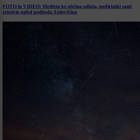
FOTO in VIDEO: Medtem ko občina odlaša, podjetniki sami
rešujejo ugled podhoda Ajdovščina