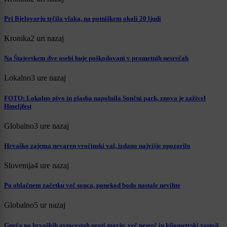
Pri Bjelovarju trčila vlaka, na potniškem okoli 20 ljudi
Kronika
2 uri nazaj
Na Štajerskem dve osebi huje poškodovani v prometnih nesrečah
Lokalno
3 ure nazaj
FOTO: Lokalno pivo in glasba napolnila Sončni park, znova je zaživel
Hmeljfest
Globalno
3 ure nazaj
Hrvaško zajema nevaren vročinski val, izdano najvišje opozorilo
Slovenija
4 ure nazaj
Po oblačnem začetku več sonca, ponekod bodo nastale nevihte
Globalno
5 ur nazaj
Gneča na hrvaških avtocestah proti morju, več nesreč in kilometrski zastoji