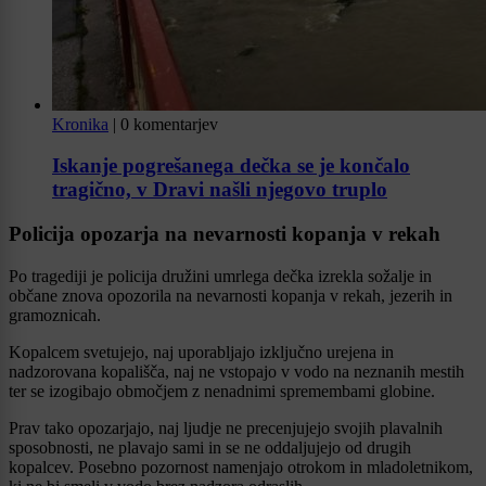
Kronika
|
0 komentarjev
Iskanje pogrešanega dečka se je končalo
tragično, v Dravi našli njegovo truplo
Policija opozarja na nevarnosti kopanja v rekah
Po tragediji je policija družini umrlega dečka izrekla sožalje in
občane znova opozorila na nevarnosti kopanja v rekah, jezerih in
gramoznicah.
Kopalcem svetujejo, naj uporabljajo izključno urejena in
nadzorovana kopališča, naj ne vstopajo v vodo na neznanih mestih
ter se izogibajo območjem z nenadnimi spremembami globine.
Prav tako opozarjajo, naj ljudje ne precenjujejo svojih plavalnih
sposobnosti, ne plavajo sami in se ne oddaljujejo od drugih
kopalcev. Posebno pozornost namenjajo otrokom in mladoletnikom,