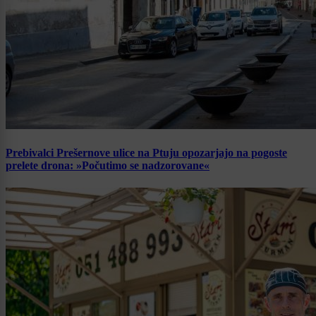
Prebivalci Prešernove ulice na Ptuju opozarjajo na pogoste
prelete drona: »Počutimo se nadzorovane«