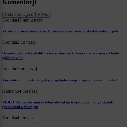
Komentarji
Zadnje objavljeno
V živo
Kronika
45 minut nazaj
Vzrok železniške nesreče na Hrvaškem še ni znan, poškodovanih 25 ljudi
Kronika
2 uri nazaj
Ormoški policisti izsledili tri tujce, starejša kolesarka se je v nesreči hudo
poškodovala
Lokalno
3 ure nazaj
Vprašali smo turiste: kaj jih je pripeljalo v najstarejše slovensko mesto?
Globalno
4 ure nazaj
VIDEO: Dvonadstropni avtobus obtičal na trajektu, potniki ga skušali
premakniti z zibanjem
Kronika
4 ure nazaj