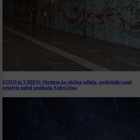
FOTO in VIDEO: Medtem ko občina odlaša, podjetniki sami
rešujejo ugled podhoda Ajdovščina