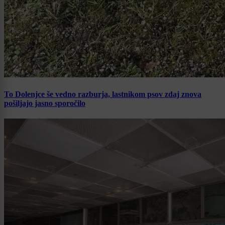
To Dolenjce še vedno razburja, lastnikom psov zdaj znova
pošiljajo jasno sporočilo