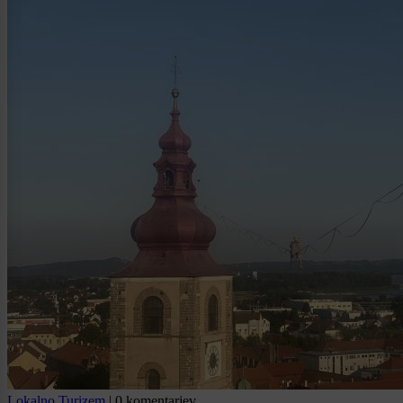
Lokalno
Turizem
|
0 komentarjev