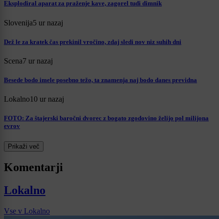
Eksplodiral aparat za praženje kave, zagorel tudi dimnik
Slovenija
5 ur nazaj
Dež le za kratek čas prekinil vročino, zdaj sledi nov niz suhih dni
Scena
7 ur nazaj
Besede bodo imele posebno težo, ta znamenja naj bodo danes previdna
Lokalno
10 ur nazaj
FOTO: Za štajerski baročni dvorec z bogato zgodovino želijo pol milijona
evrov
Prikaži več
Komentarji
Lokalno
Vse v Lokalno