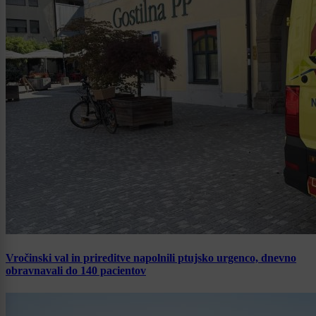
Vročinski val in prireditve napolnili ptujsko urgenco, dnevno
obravnavali do 140 pacientov