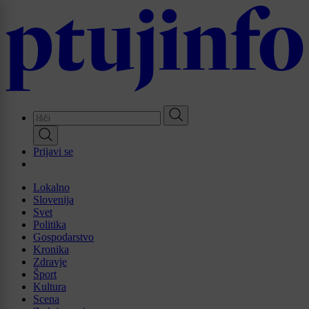
Skip
to
main
content
Prijavi se
Lokalno
Slovenija
Svet
Politika
Gospodarstvo
Kronika
Zdravje
Šport
Kultura
Scena