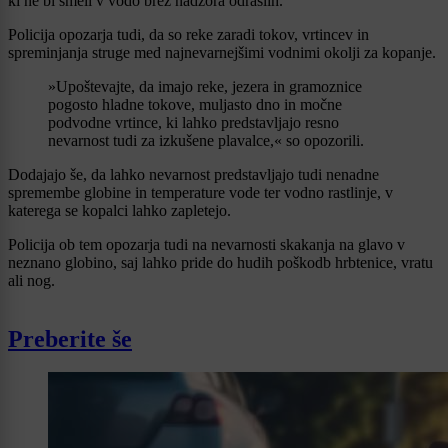
ki ne bi smeli v vodo brez nadzora odraslih.
Policija opozarja tudi, da so reke zaradi tokov, vrtincev in
spreminjanja struge med najnevarnejšimi vodnimi okolji za kopanje.
»Upoštevajte, da imajo reke, jezera in gramoznice
pogosto hladne tokove, muljasto dno in močne
podvodne vrtince, ki lahko predstavljajo resno
nevarnost tudi za izkušene plavalce,« so opozorili.
Dodajajo še, da lahko nevarnost predstavljajo tudi nenadne
spremembe globine in temperature vode ter vodno rastlinje, v
katerega se kopalci lahko zapletejo.
Policija ob tem opozarja tudi na nevarnosti skakanja na glavo v
neznano globino, saj lahko pride do hudih poškodb hrbtenice, vratu
ali nog.
Preberite še