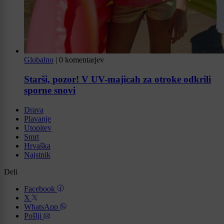
Globalno
|
0 komentarjev
Starši, pozor! V UV-majicah za otroke odkrili
sporne snovi
Drava
Plavanje
Utopitev
Smrt
Hrvaška
Najstnik
Deli
Facebook
X
WhatsApp
Pošlji