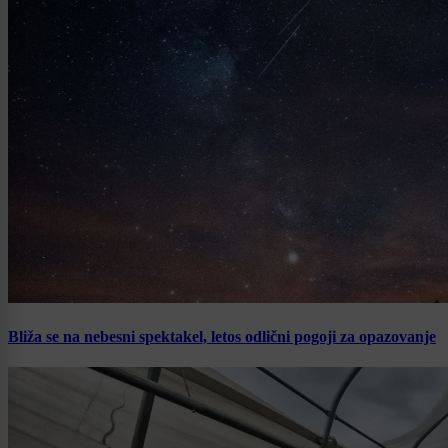
Bliža se na nebesni spektakel, letos odlični pogoji za opazovanje