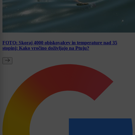
FOTO: Skoraj 4000 obiskovalcev in temperature nad 35
stopinj: Kako vročino doživljajo na Ptuju?