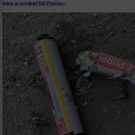
teden je privilegij biti Ptujčan«