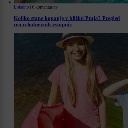
Lokalno
|
0 komentarjev
Koliko stane kopanje v bližini Ptuja? Pregled
cen celodnevnih vstopnic