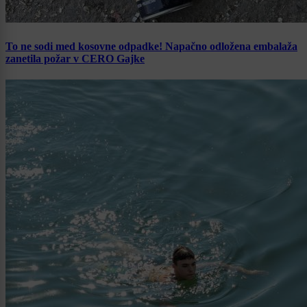
To ne sodi med kosovne odpadke! Napačno odložena embalaža
zanetila požar v CERO Gajke