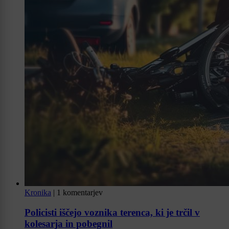
Kronika
|
1 komentarjev
Policisti iščejo voznika terenca, ki je trčil v
kolesarja in pobegnil