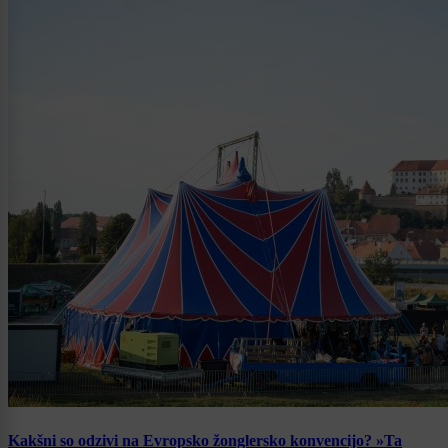
Kakšni so odzivi na Evropsko žonglersko konvencijo? »Ta