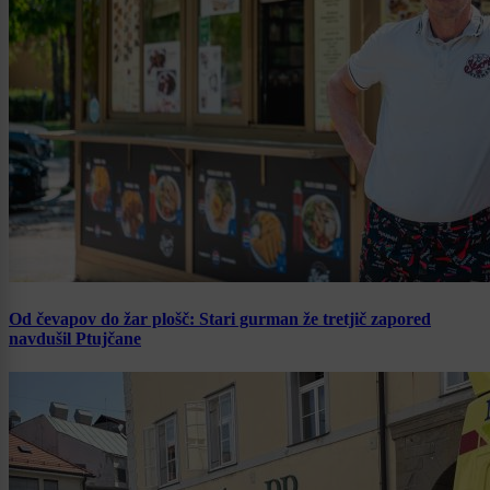
Od čevapov do žar plošč: Stari gurman že tretjič zapored
navdušil Ptujčane