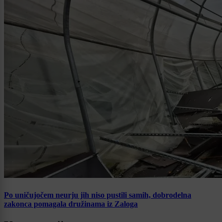
Po uničujočem neurju jih niso pustili samih, dobrodelna
zakonca pomagala družinama iz Zaloga