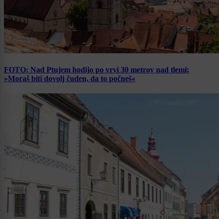
FOTO: Nad Ptujem hodijo po vrvi 30 metrov nad tlemi:
»Moraš biti dovolj čuden, da to počneš«