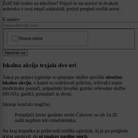
Želiš biti vedno na tekočem? Prijavi se na novice in dvakrat
tedensko v svoj email nabiralnik prejmi pregled svežih novic.
E-naslov
CAPTCHA
Nisem robot
Naročite se
Iskalna akcija trajala dve uri
Takoj po prijavi izginotja so pristojne službe sprožile
obsežno
iskalno akcijo
, v kateri so sodelovali policisti, reševalci nujne
medicinske pomoči, pripadniki hrvaške gorske reševalne službe
(HGSS), gasilci, potapljači in droni.
Iskanje končalo tragično.
Potapljači Javne gasilske enote Čakovec so ob 14.20
našli negibno telo mladoletnika.
Na kraj dogodka je prišel tudi mrliški oglednik, ki je po pregledu
telesa ugotovil, da
ni znakov nasilne smrti.