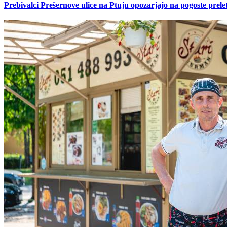
Prebivalci Prešernove ulice na Ptuju opozarjajo na pogoste pre