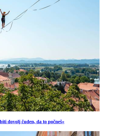
ti dovolj čuden, da to počneš«