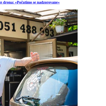
lete drona: »Počutimo se nadzorovane«
Prijavi se na cajtng