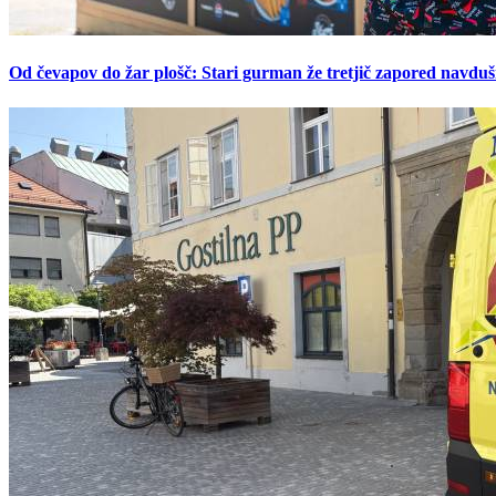
Od čevapov do žar plošč: Stari gurman že tretjič zapored navduš