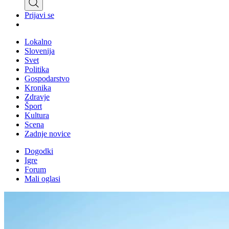
Prijavi se
Lokalno
Slovenija
Svet
Politika
Gospodarstvo
Kronika
Zdravje
Šport
Kultura
Scena
Zadnje novice
Dogodki
Igre
Forum
Mali oglasi