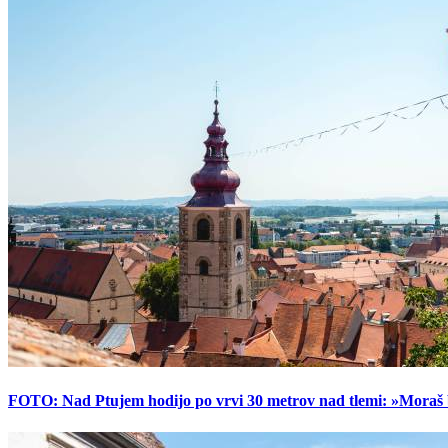
FOTO: Nad Ptujem hodijo po vrvi 30 metrov nad tlemi: »Moraš bi