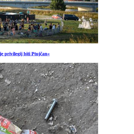
 privilegij biti Ptujčan«