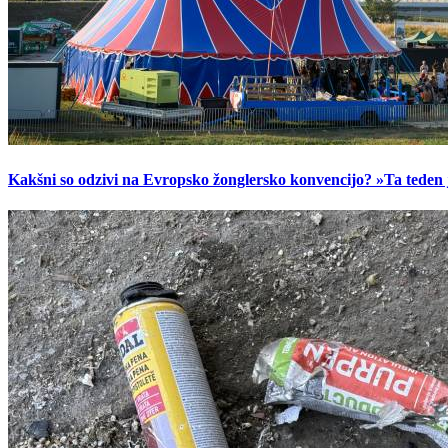
Kakšni so odzivi na Evropsko žonglersko konvencijo? »Ta teden je