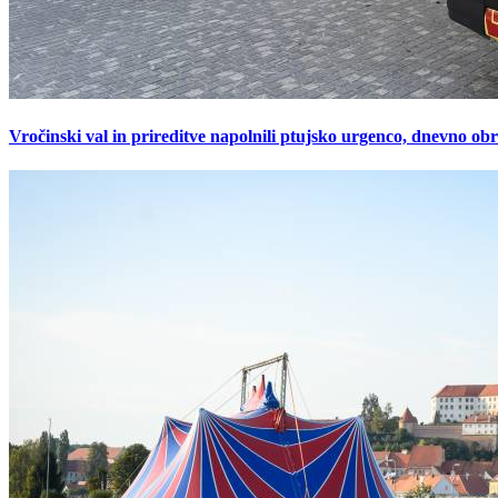
Vročinski val in prireditve napolnili ptujsko urgenco, dnevno ob