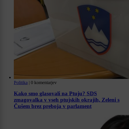
Politika
|
0 komentarjev
Kako smo glasovali na Ptuju? SDS
zmagovalka v vseh ptujskih okrajih, Zeleni s
Čušem brez preboja v parlament