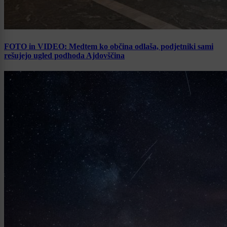
FOTO in VIDEO: Medtem ko občina odlaša, podjetniki sami
rešujejo ugled podhoda Ajdovščina