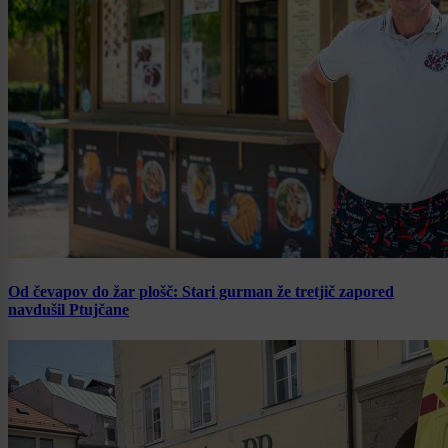
Od čevapov do žar plošč: Stari gurman že tretjič zapored
navdušil Ptujčane