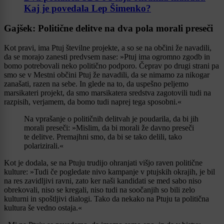
Kaj je povedala Lep Šimenko?
Gajšek: Politične delitve na dva pola morali preseči
Kot pravi, ima Ptuj številne projekte, a so se na občini že navadili,
da se morajo zanesti predvsem nase: »Ptuj ima ogromno zgodb in
bomo potrebovali neko politično podporo. Čeprav po drugi strani pa
smo se v Mestni občini Ptuj že navadili, da se nimamo za nikogar
zanašati, razen na sebe. In glede na to, da uspešno peljemo
marsikateri projekt, da smo marsikatera sredstva zagotovili tudi na
razpisih, verjamem, da bomo tudi naprej tega sposobni.«
Na vprašanje o političnih delitvah je poudarila, da bi jih
morali preseči: »Mislim, da bi morali že davno preseči
te delitve. Premajhni smo, da bi se tako delili, tako
polarizirali.«
Kot je dodala, se na Ptuju trudijo ohranjati višjo raven politične
kulture: »Tudi če pogledate nivo kampanje v ptujskih okrajih, je bil
na res zavidljivi ravni, zato ker naši kandidati se med sabo niso
obrekovali, niso se kregali, niso tudi na soočanjih so bili zelo
kulturni in spoštljivi dialogi. Tako da nekako na Ptuju ta politična
kultura še vedno ostaja.«