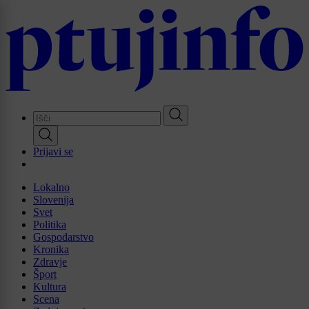
Skip
to
main
content
Prijavi se
Lokalno
Slovenija
Svet
Politika
Gospodarstvo
Kronika
Zdravje
Šport
Kultura
Scena