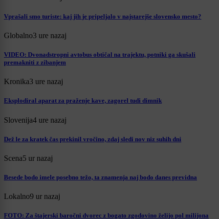
Vprašali smo turiste: kaj jih je pripeljalo v najstarejše slovensko mesto?
Globalno
3 ure nazaj
VIDEO: Dvonadstropni avtobus obtičal na trajektu, potniki ga skušali
premakniti z zibanjem
Kronika
3 ure nazaj
Eksplodiral aparat za praženje kave, zagorel tudi dimnik
Slovenija
4 ure nazaj
Dež le za kratek čas prekinil vročino, zdaj sledi nov niz suhih dni
Scena
5 ur nazaj
Besede bodo imele posebno težo, ta znamenja naj bodo danes previdna
Lokalno
9 ur nazaj
FOTO: Za štajerski baročni dvorec z bogato zgodovino želijo pol milijona