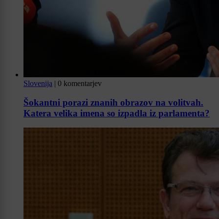
Slovenija
|
0 komentarjev
Šokantni porazi znanih obrazov na volitvah.
Katera velika imena so izpadla iz parlamenta?