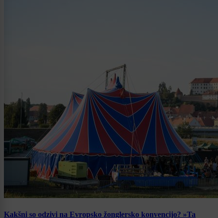
Kakšni so odzivi na Evropsko žonglersko konvencijo? »Ta