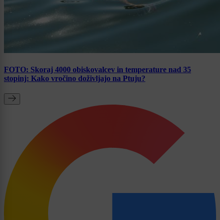
FOTO: Skoraj 4000 obiskovalcev in temperature nad 35
stopinj: Kako vročino doživljajo na Ptuju?