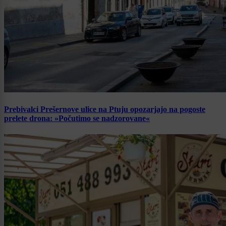
Prebivalci Prešernove ulice na Ptuju opozarjajo na pogoste
prelete drona: »Počutimo se nadzorovane«