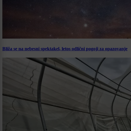
Bliža se na nebesni spektakel, letos odlični pogoji za opazovanje