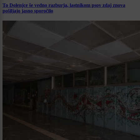
To Dolenjce še vedno razburja, lastnikom psov zdaj znova
pošiljajo jasno sporočilo