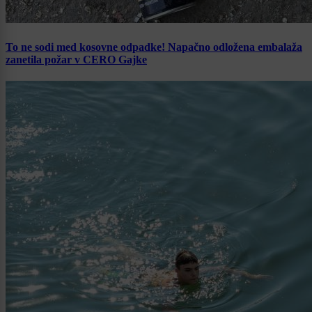
To ne sodi med kosovne odpadke! Napačno odložena embalaža
zanetila požar v CERO Gajke