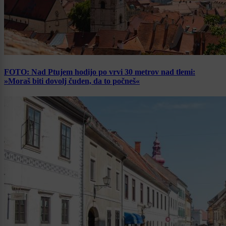
FOTO: Nad Ptujem hodijo po vrvi 30 metrov nad tlemi:
»Moraš biti dovolj čuden, da to počneš«