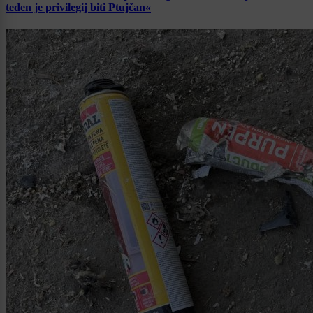
teden je privilegij biti Ptujčan«