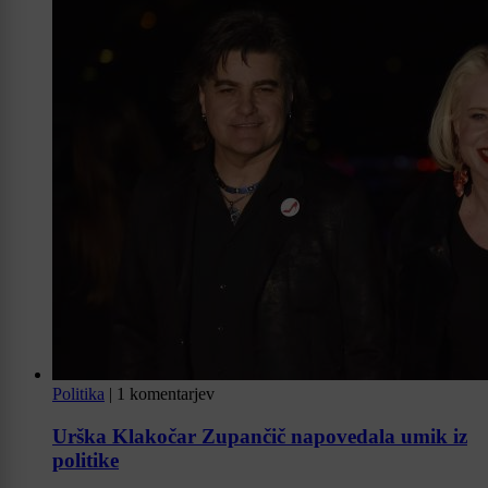
Politika
|
1 komentarjev
Urška Klakočar Zupančič napovedala umik iz
politike