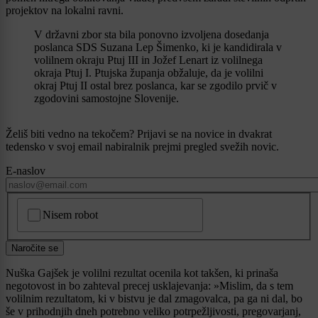
projektov na lokalni ravni.
V državni zbor sta bila ponovno izvoljena dosedanja
poslanca SDS Suzana Lep Šimenko, ki je kandidirala v
volilnem okraju Ptuj III in Jožef Lenart iz volilnega
okraja Ptuj I. Ptujska županja obžaluje, da je volilni
okraj Ptuj II ostal brez poslanca, kar se zgodilo prvič v
zgodovini samostojne Slovenije.
Želiš biti vedno na tekočem? Prijavi se na novice in dvakrat
tedensko v svoj email nabiralnik prejmi pregled svežih novic.
E-naslov
CAPTCHA
Nisem robot
Naročite se
Nuška Gajšek je volilni rezultat ocenila kot takšen, ki prinaša
negotovost in bo zahteval precej usklajevanja: »Mislim, da s tem
volilnim rezultatom, ki v bistvu je dal zmagovalca, pa ga ni dal, bo
še v prihodnjih dneh potrebno veliko potrpežljivosti, pregovarjanj,