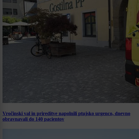
Vročinski val in prireditve napolnili ptujsko urgenco, dnevno
obravnavali do 140 pacientov