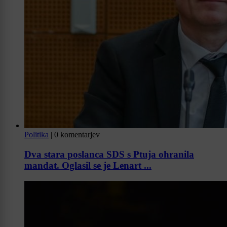
Politika
|
0 komentarjev
Dva stara poslanca SDS s Ptuja ohranila
mandat. Oglasil se je Lenart ...