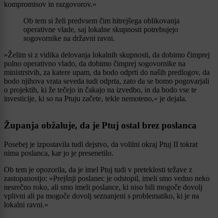
kompromisov in razgovorov.«
Ob tem si želi predvsem čim hitrejšega oblikovanja
operativne vlade, saj lokalne skupnosti potrebujejo
sogovornike na državni ravni.
»Želim si z vidika delovanja lokalnih skupnosti, da dobimo čimprej
polno operativno vlado, da dobimo čimprej sogovornike na
ministrstvih, za katere upam, da bodo odprti do naših predlogov, da
bodo njihova vrata seveda tudi odprta, zato da se bomo pogovarjali
o projektih, ki že tečejo in čakajo na izvedbo, in da bodo vse te
investicije, ki so na Ptuju začete, tekle nemoteno,« je dejala.
Županja obžaluje, da je Ptuj ostal brez poslanca
Posebej je izpostavila tudi dejstvo, da volilni okraj Ptuj II tokrat
nima poslanca, kar jo je presenetilo.
Ob tem je opozorila, da je imel Ptuj tudi v preteklosti težave z
zastopanostjo: »Prejšnji poslanec je odstopil, imeli smo vedno neko
nesrečno roko, ali smo imeli poslance, ki niso bili mogoče dovolj
vplivni ali pa mogoče dovolj seznanjeni s problematiko, ki je na
lokalni ravni.«