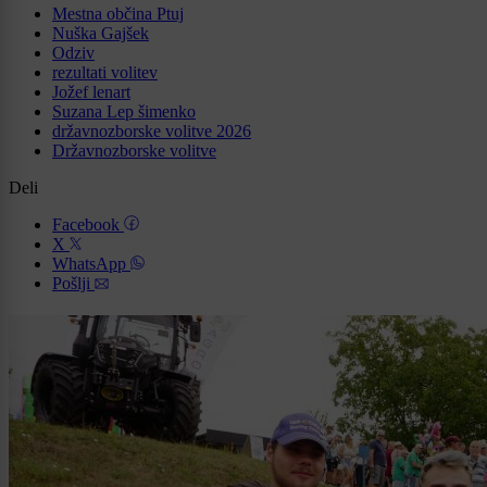
Mestna občina Ptuj
Nuška Gajšek
Odziv
rezultati volitev
Jožef lenart
Suzana Lep šimenko
državnozborske volitve 2026
Državnozborske volitve
Deli
Facebook
X
WhatsApp
Pošlji