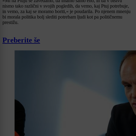
»Mi na Ptuju se zavedamo, da imamo samo eno, in da v bistvu
nismo tako različni v svojih pogledih, da vemo, kaj Ptuj potrebuje,
in vemo, za kaj se moramo boriti,« je poudarila. Po njenem mnenju
bi morala politika bolj slediti potrebam ljudi kot pa političnemu
prestižu.
Preberite še