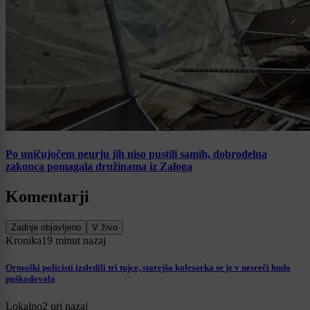
Po uničujočem neurju jih niso pustili samih, dobrodelna
zakonca pomagala družinama iz Zaloga
Komentarji
Zadnje objavljeno
V živo
Kronika
19 minut nazaj
Ormoški policisti izsledili tri tujce, starejša kolesarka se je v nesreči hudo
poškodovala
Lokalno
2 uri nazaj