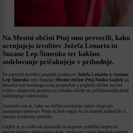
Na Mestni občini Ptuj smo preverili, kako
ocenjujejo izvolitev Jožefa Lenarta in
Suzane Lep Šimenko ter kakšno
sodelovanje pričakujejo v prihodnje.
Po ponovni izvolitvi ptujskih poslancev
Jožefa Lenarta
in
Suzane
Lep Šimenko
smo županjo
Mestne občine Ptuj Nuško Gajšek
po
današnji seji mestnega sveta povprašali o pogledu občine na izid
volitev, njegovem pomenu za lokalno okolje ter pričakovanjih glede
nadaljnjega sodelovanja.
Zanimalo nas je, kako na občini ocenjujejo njuno vlogo pri
zastopanju interesov Ptuja in širše regije ter na katerih področjih si
obetajo konkretne premike.
Gajšek je po volitvah opozorila na negotov politični razplet in
pomen hitrega oblikovanja vlade, predvsem zaradi številnih odprtih