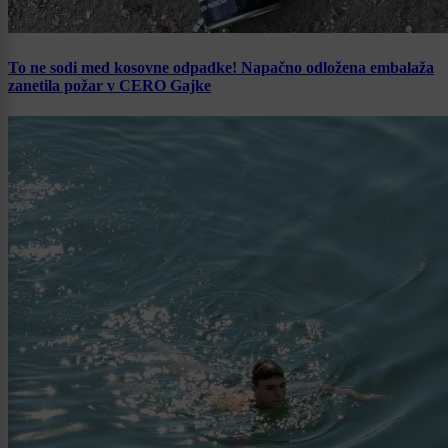
To ne sodi med kosovne odpadke! Napačno odložena embalaža
zanetila požar v CERO Gajke