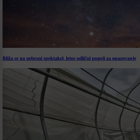
Bliža se na nebesni spektakel, letos odlični pogoji za opazovanje