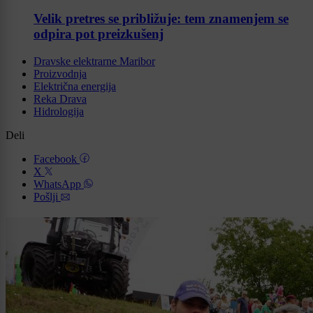
Velik pretres se približuje: tem znamenjem se
odpira pot preizkušenj
Dravske elektrarne Maribor
Proizvodnja
Električna energija
Reka Drava
Hidrologija
Deli
Facebook
X
WhatsApp
Pošlji