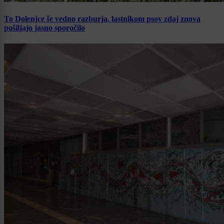
To Dolenjce še vedno razburja, lastnikom psov zdaj znova
pošiljajo jasno sporočilo