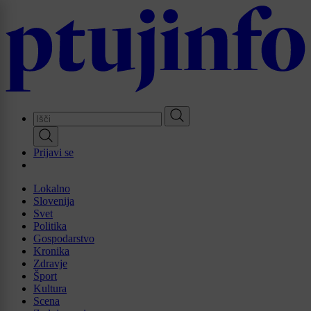
Skip
to
main
content
Prijavi se
Lokalno
Slovenija
Svet
Politika
Gospodarstvo
Kronika
Zdravje
Šport
Kultura
Scena