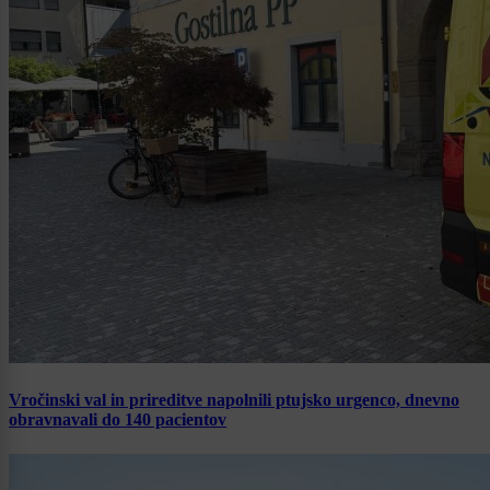
Vročinski val in prireditve napolnili ptujsko urgenco, dnevno
obravnavali do 140 pacientov