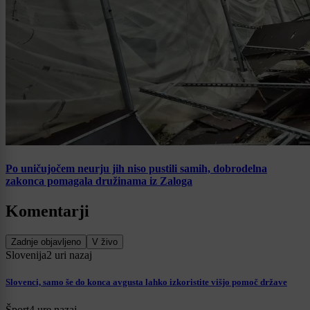
Po uničujočem neurju jih niso pustili samih, dobrodelna
zakonca pomagala družinama iz Zaloga
Komentarji
Zadnje objavljeno
V živo
Slovenija
2 uri nazaj
Slovenci, samo še do konca avgusta lahko izkoristite višjo pomoč države
Šport
4 ure nazaj