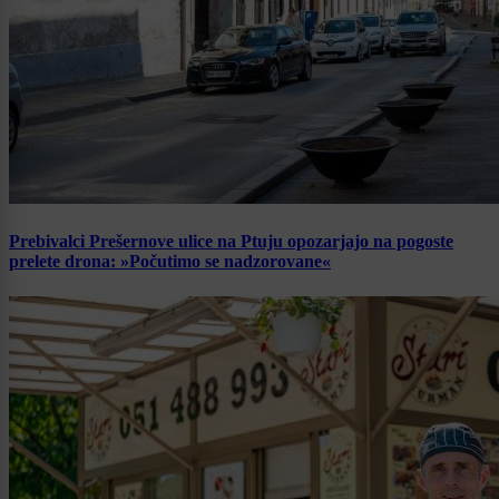
Prebivalci Prešernove ulice na Ptuju opozarjajo na pogoste
prelete drona: »Počutimo se nadzorovane«