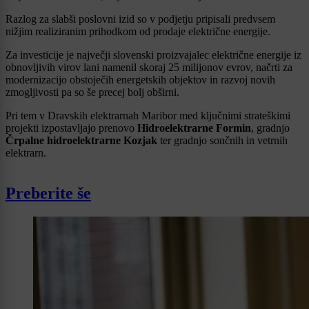
Razlog za slabši poslovni izid so v podjetju pripisali predvsem
nižjim realiziranim prihodkom od prodaje električne energije.
Za investicije je največji slovenski proizvajalec električne energije iz
obnovljivih virov lani namenil skoraj 25 milijonov evrov, načrti za
modernizacijo obstoječih energetskih objektov in razvoj novih
zmogljivosti pa so še precej bolj obširni.
Pri tem v Dravskih elektrarnah Maribor med ključnimi strateškimi
projekti izpostavljajo prenovo
Hidroelektrarne Formin
, gradnjo
Črpalne hidroelektrarne Kozjak
ter gradnjo sončnih in vetrnih
elektrarn.
Preberite še