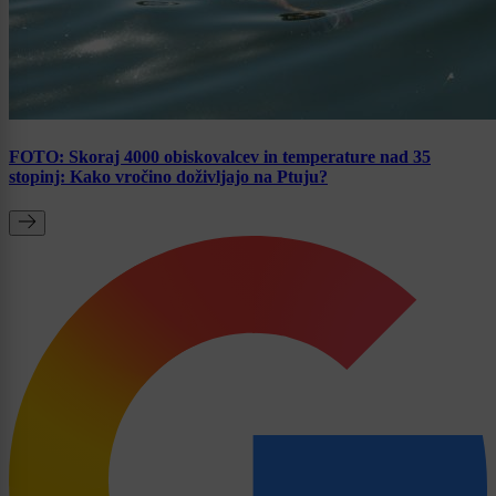
FOTO: Skoraj 4000 obiskovalcev in temperature nad 35
stopinj: Kako vročino doživljajo na Ptuju?