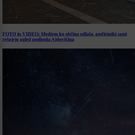
FOTO in VIDEO: Medtem ko občina odlaša, podjetniki sami
rešujejo ugled podhoda Ajdovščina