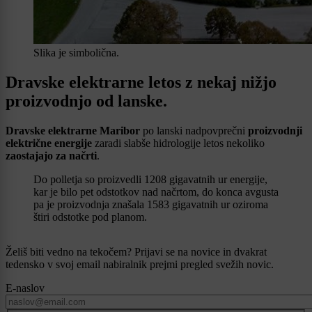
Slika je simbolična.
Dravske elektrarne letos z nekaj nižjo
proizvodnjo od lanske.
Dravske elektrarne Maribor
po lanski nadpovprečni
proizvodnji
električne energije
zaradi slabše hidrologije letos nekoliko
zaostajajo za načrti
.
Do polletja so proizvedli 1208 gigavatnih ur energije,
kar je bilo pet odstotkov nad načrtom, do konca avgusta
pa je proizvodnja znašala 1583 gigavatnih ur oziroma
štiri odstotke pod planom.
Želiš biti vedno na tekočem? Prijavi se na novice in dvakrat
tedensko v svoj email nabiralnik prejmi pregled svežih novic.
E-naslov