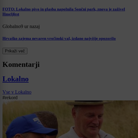
FOTO: Lokalno pivo in glasba napolnila Sončni park, znova je zaživel
Hmeljfest
Globalno
9 ur nazaj
Hrvaško zajema nevaren vročinski val, izdano najvišje opozorilo
Prikaži več
Komentarji
Lokalno
Vse v Lokalno
#rekord