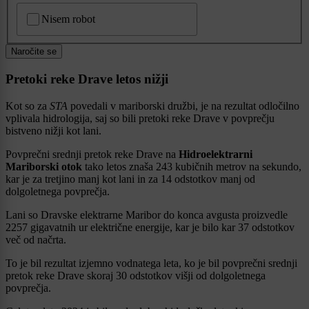
CAPTCHA
Nisem robot
Naročite se
Pretoki reke Drave letos nižji
Kot so za
STA
povedali v mariborski družbi, je na rezultat odločilno
vplivala hidrologija, saj so bili pretoki reke Drave v povprečju
bistveno nižji kot lani.
Povprečni srednji pretok reke Drave na
Hidroelektrarni
Mariborski otok
tako letos znaša 243 kubičnih metrov na sekundo,
kar je za tretjino manj kot lani in za 14 odstotkov manj od
dolgoletnega povprečja.
Lani so Dravske elektrarne Maribor do konca avgusta proizvedle
2257 gigavatnih ur električne energije, kar je bilo kar 37 odstotkov
več od načrta.
To je bil rezultat izjemno vodnatega leta, ko je bil povprečni srednji
pretok reke Drave skoraj 30 odstotkov višji od dolgoletnega
povprečja.