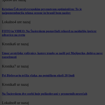
Kristjan Čeh pred evropskim prvenstvom optimističen: To je
najpomembnejša tekma sezone in branil bom naslov
Lokalno
4 ure nazaj
FOTO in VIDEO: Na Štajerskem postavljali rekord za najdaljšo špricer
zdravico na svetu
Kronika
6 ur nazaj
Umor avstrijske vplivnice, katere truplo so našli pri Majšperku, dobiva nove
razsežnosti
Kronika
7 ur nazaj
Pri Bjelovarju trčila vlaka, na potniškem okoli 20 ljudi
Kronika
8 ur nazaj
Na Štajerskem dve osebi huje poškodovani v prometnih nesrečah
Lokalno
8 ur nazaj