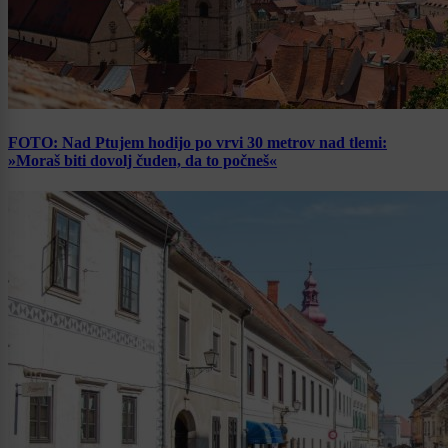
FOTO: Nad Ptujem hodijo po vrvi 30 metrov nad tlemi:
»Moraš biti dovolj čuden, da to počneš«