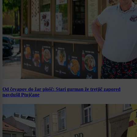
Od čevapov do žar plošč: Stari gurman že tretjič zapored
navdušil Ptujčane