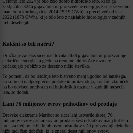
Celotno leto 2024 je bilo zelo dobro hidrološko leto, ki so ga
zaključili s 3246 gigavatnih ur proizvedene energije, kar je še vedno
manj od rekordnega leta 2014 (3919 GWh), a precej več od leta
2022 (1870 GWh), ki je bilo leto z najslabšo hidrologijo v zadnjih
treh desetletjih.
Kakšni so bili načrti?
Družba je za letos sicer načrtovala 2438 gigavatnih ur proizvodnje
električne energije, a glede na trenutne hidrološke razmere
pričakujejo približno za desetino nižjo številko.
To pomeni, da bo letošnje leto bistveno manj ugodno od lanskega,
ko so imeli nadpovprečne pretoke in proizvodnjo, končni izkupiček
pa bo odvisen predvsem od hidroloških razmer v zadnjih mesecih
leta, so dodali.
Lani 76 milijonov evrov prihodkov od prodaje
Dravske elektrarne Maribor so sicer lani ustvarile skoraj 76
milijonov evrov prihodkov od prodaje, šest odstotkov manj kot leto
prej, za tretjino je bil kljub osem odstotkov višji proizvodnji elektrike
nižji tudi čisti dobiček, ki je znašal deset milijonov evrov.