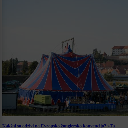
Kakšni so odzivi na Evropsko žonglersko konvencijo? »Ta