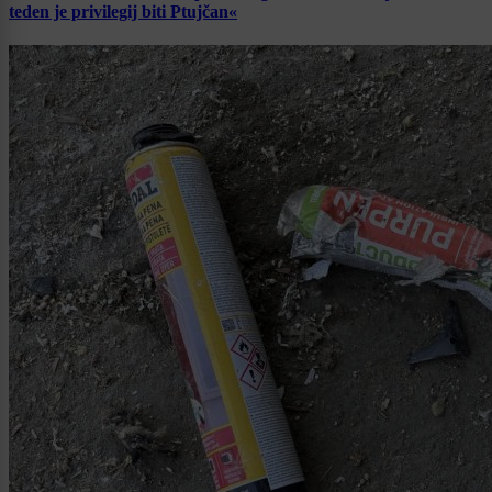
teden je privilegij biti Ptujčan«