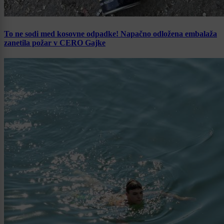
To ne sodi med kosovne odpadke! Napačno odložena embalaža
zanetila požar v CERO Gajke