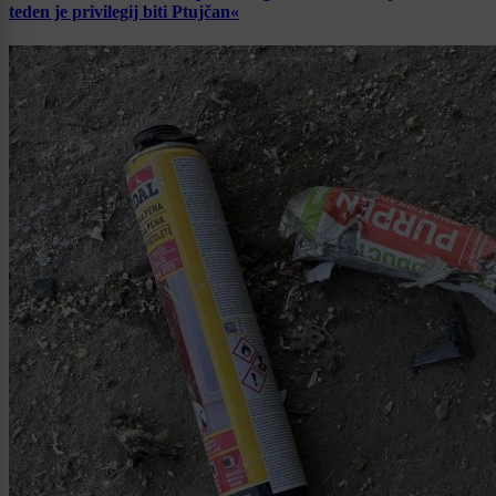
teden je privilegij biti Ptujčan«