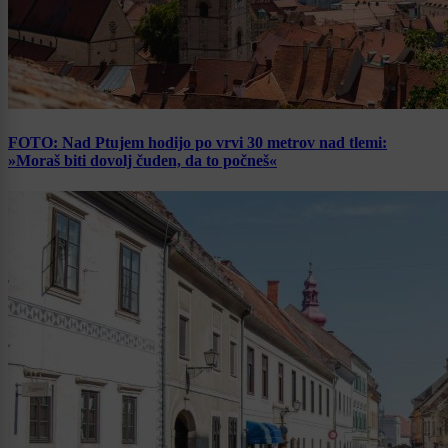
FOTO: Nad Ptujem hodijo po vrvi 30 metrov nad tlemi:
»Moraš biti dovolj čuden, da to počneš«