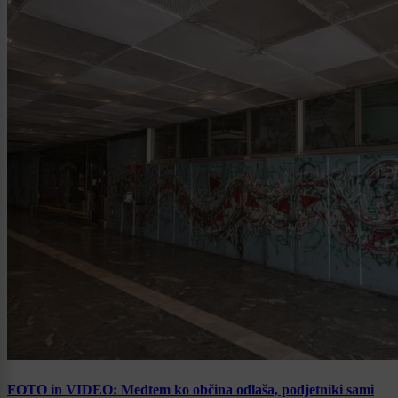
FOTO in VIDEO: Medtem ko občina odlaša, podjetniki sami