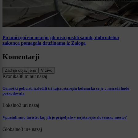
Po uničujočem neurju jih niso pustili samih, dobrodelna
zakonca pomagala družinama iz Zaloga
Komentarji
Zadnje objavljeno
V živo
Kronika
38 minut nazaj
Ormoški policisti izsledili tri tujce, starejša kolesarka se je v nesreči hudo
poškodovala
Lokalno
2 uri nazaj
Vprašali smo turiste: kaj jih je pripeljalo v najstarejše slovensko mesto?
Globalno
3 ure nazaj