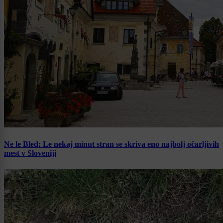
Ne le Bled: Le nekaj minut stran se skriva eno najbolj očarljivih
mest v Sloveniji