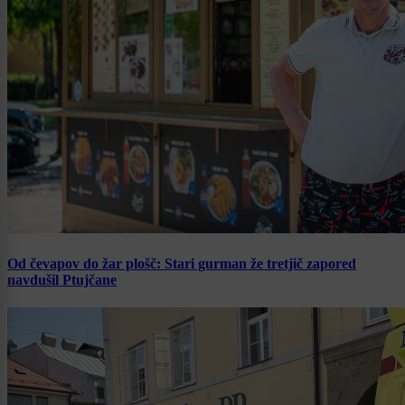
Od čevapov do žar plošč: Stari gurman že tretjič zapored
navdušil Ptujčane