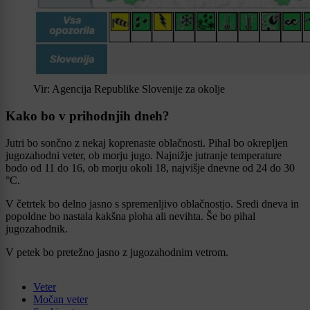
Vir: Agencija Republike Slovenije za okolje
Kako bo v prihodnjih dneh?
Jutri bo sončno z nekaj koprenaste oblačnosti. Pihal bo okrepljen
jugozahodni veter, ob morju jugo. Najnižje jutranje temperature
bodo od 11 do 16, ob morju okoli 18, najvišje dnevne od 24 do 30
°C.
V četrtek bo delno jasno s spremenljivo oblačnostjo. Sredi dneva in
popoldne bo nastala kakšna ploha ali nevihta. Še bo pihal
jugozahodnik.
V petek bo pretežno jasno z jugozahodnim vetrom.
Veter
Močan veter