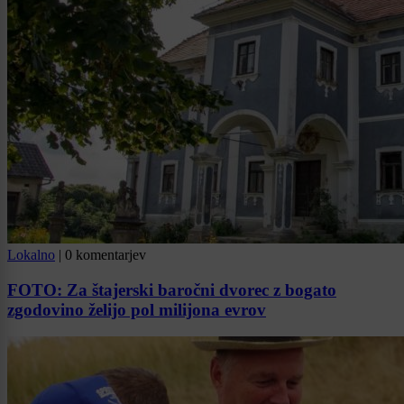
Lokalno
|
0 komentarjev
FOTO: Za štajerski baročni dvorec z bogato
zgodovino želijo pol milijona evrov