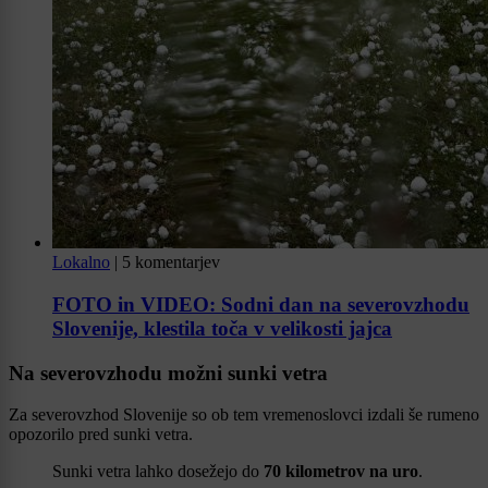
Lokalno
|
5 komentarjev
FOTO in VIDEO: Sodni dan na severovzhodu
Slovenije, klestila toča v velikosti jajca
Na severovzhodu možni sunki vetra
Za severovzhod Slovenije so ob tem vremenoslovci izdali še rumeno
opozorilo pred sunki vetra.
Sunki vetra lahko dosežejo do
70 kilometrov na uro
.