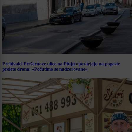
Prebivalci Prešernove ulice na Ptuju opozarjajo na pogoste
prelete drona: »Počutimo se nadzorovane«