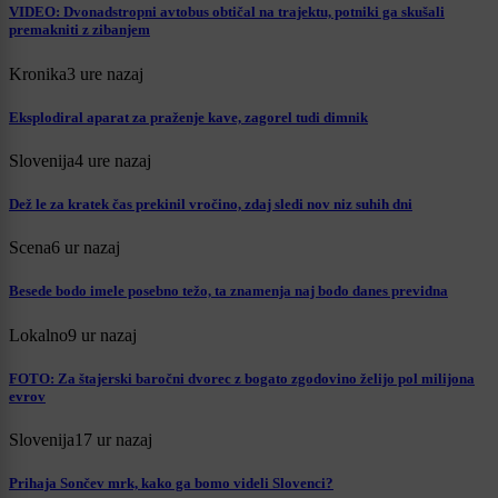
VIDEO: Dvonadstropni avtobus obtičal na trajektu, potniki ga skušali
premakniti z zibanjem
Kronika
3 ure nazaj
Eksplodiral aparat za praženje kave, zagorel tudi dimnik
Slovenija
4 ure nazaj
Dež le za kratek čas prekinil vročino, zdaj sledi nov niz suhih dni
Scena
6 ur nazaj
Besede bodo imele posebno težo, ta znamenja naj bodo danes previdna
Lokalno
9 ur nazaj
FOTO: Za štajerski baročni dvorec z bogato zgodovino želijo pol milijona
evrov
Slovenija
17 ur nazaj
Prihaja Sončev mrk, kako ga bomo videli Slovenci?