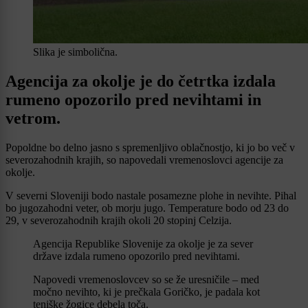
Slika je simbolična.
Agencija za okolje je do četrtka izdala
rumeno opozorilo pred nevihtami in
vetrom.
Popoldne bo delno jasno s spremenljivo oblačnostjo, ki jo bo več v
severozahodnih krajih, so napovedali vremenoslovci agencije za
okolje.
V severni Sloveniji bodo nastale posamezne plohe in nevihte. Pihal
bo jugozahodni veter, ob morju jugo. Temperature bodo od 23 do
29, v severozahodnih krajih okoli 20 stopinj Celzija.
Agencija Republike Slovenije za okolje je za sever
države izdala rumeno opozorilo pred nevihtami.
Napovedi vremenoslovcev so se že uresničile – med
močno nevihto, ki je prečkala Goričko, je padala kot
teniške žogice debela toča.