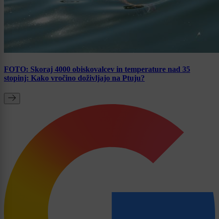
FOTO: Skoraj 4000 obiskovalcev in temperature nad 35
stopinj: Kako vročino doživljajo na Ptuju?