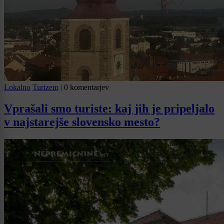
Lokalno
Turizem
|
0 komentarjev
Vprašali smo turiste: kaj jih je pripeljalo
v najstarejše slovensko mesto?