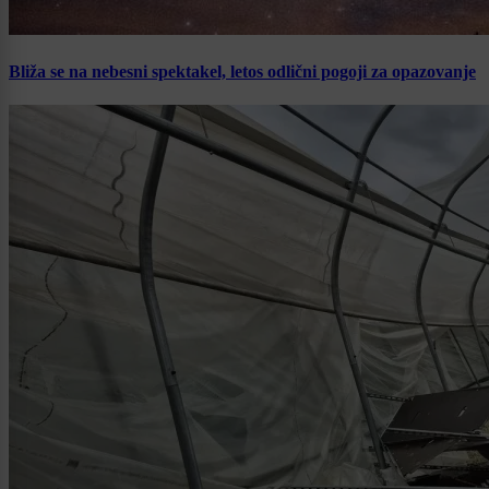
Bliža se na nebesni spektakel, letos odlični pogoji za opazovanje