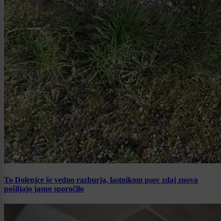
To Dolenjce še vedno razburja, lastnikom psov zdaj znova
pošiljajo jasno sporočilo