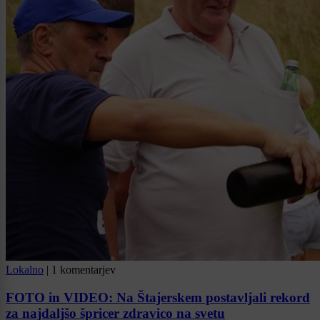
Lokalno
|
1 komentarjev
FOTO in VIDEO: Na Štajerskem postavljali rekord
za najdaljšo špricer zdravico na svetu