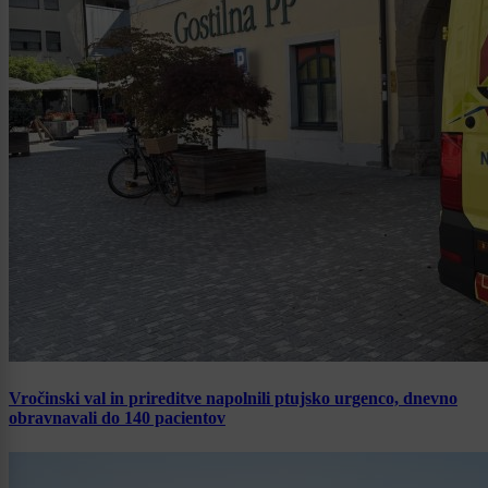
Vročinski val in prireditve napolnili ptujsko urgenco, dnevno
obravnavali do 140 pacientov