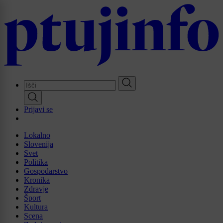
Skip
to
main
content
Prijavi se
Lokalno
Slovenija
Svet
Politika
Gospodarstvo
Kronika
Zdravje
Šport
Kultura
Scena