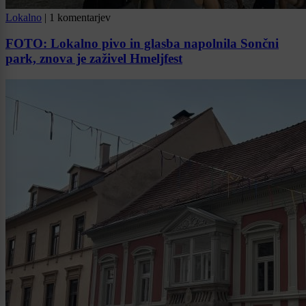
Lokalno
|
1 komentarjev
FOTO: Lokalno pivo in glasba napolnila Sončni
park, znova je zaživel Hmeljfest