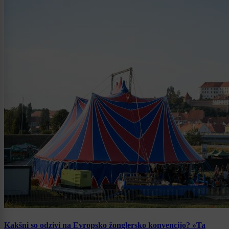
Kakšni so odzivi na Evropsko žonglersko konvencijo? »Ta