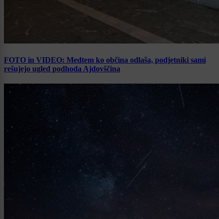
FOTO in VIDEO: Medtem ko občina odlaša, podjetniki sami
rešujejo ugled podhoda Ajdovščina