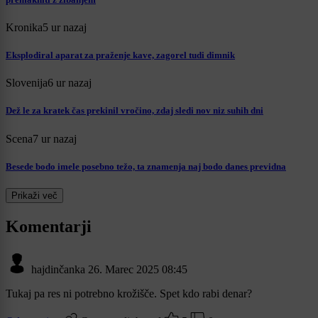
Kronika
5 ur nazaj
Eksplodiral aparat za praženje kave, zagorel tudi dimnik
Slovenija
6 ur nazaj
Dež le za kratek čas prekinil vročino, zdaj sledi nov niz suhih dni
Scena
7 ur nazaj
Besede bodo imele posebno težo, ta znamenja naj bodo danes previdna
Prikaži več
Komentarji
hajdinčanka
26. Marec 2025 08:45
Tukaj pa res ni potrebno krožišče. Spet kdo rabi denar?