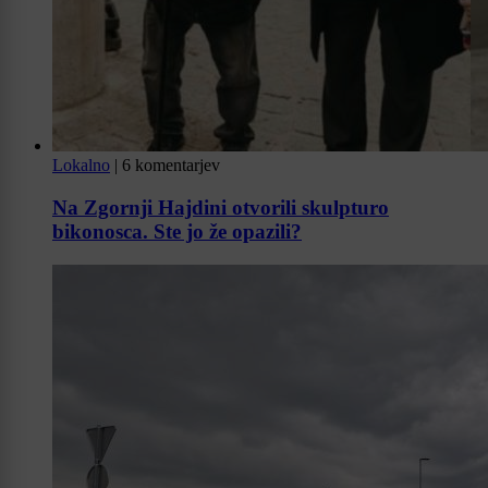
Lokalno
|
6 komentarjev
Na Zgornji Hajdini otvorili skulpturo
bikonosca. Ste jo že opazili?