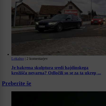
Lokalno
|
2 komentarjev
Je bakrena skulptura sredi hajdinskega
krožišča nevarna? Odločili so se za ta ukrep ...
Preberite še