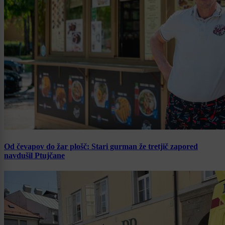
Od čevapov do žar plošč: Stari gurman že tretjič zapored
navdušil Ptujčane