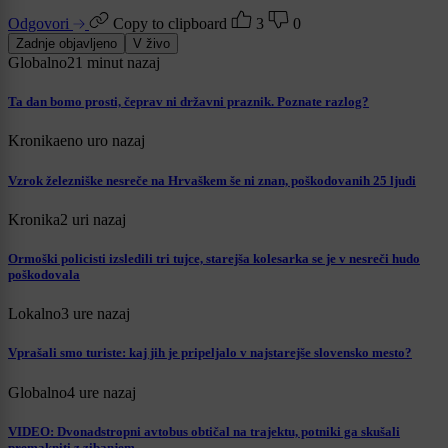
Odgovori
Copy to clipboard
3
0
Zadnje objavljeno
V živo
Globalno
21 minut nazaj
Ta dan bomo prosti, čeprav ni državni praznik. Poznate razlog?
Kronika
eno uro nazaj
Vzrok železniške nesreče na Hrvaškem še ni znan, poškodovanih 25 ljudi
Kronika
2 uri nazaj
Ormoški policisti izsledili tri tujce, starejša kolesarka se je v nesreči hudo
poškodovala
Lokalno
3 ure nazaj
Vprašali smo turiste: kaj jih je pripeljalo v najstarejše slovensko mesto?
Globalno
4 ure nazaj
VIDEO: Dvonadstropni avtobus obtičal na trajektu, potniki ga skušali
premakniti z zibanjem