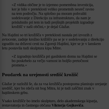
»Z vidika občine je to izjemno pomembna investicija,
ker je bilo v preteklosti veliko prometnih nesreč ravno
na tem področju. Na splošno pa moram pohvaliti
sodelovanje z Direkcijo za infrastrukturo, da nam je
prisluhnilo pri tem in tudi prejšnjih projektih izgradnje
krožišč v naši občini,« je dejal Glažar.
Na Hajdini so tri krožišča v preteklosti nastala pri izvozih z
avtoceste, zadnje krožno križišče pa se je v sodelovanju z direkcijo
zgradilo na državni cesti na Zgornji Hajdini, kjer se je v lanskem
letu postavila tudi skulptura kipa Mitre.
»Z izgradnjo krožišča pri gasilskem domu na Hajdini se
bo poskrbelo za večjo varnost in boljšo pretočnost
prometa.«
Poudarek na urejenosti središč krožišč
Glažar je razložil še, da za vsa krožišča postopoma planirajo urejanje
središč, kjer bo rdeča nit bog Mitra, ki je tudi zaščitni znak v
hajdinskem grbu.
Vsako krožišče bo imelo skulpturo, delo akademskega kiparja,
restavratorja in častnega občana
Viktorja Gojkoviča
.