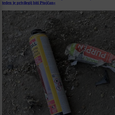
teden je privilegij biti Ptujčan«