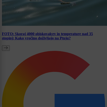
FOTO: Skoraj 4000 obiskovalcev in temperature nad 35
stopinj: Kako vročino doživljajo na Ptuju?