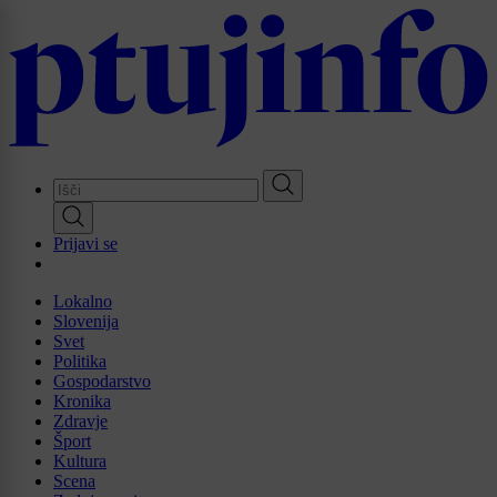
Skip
to
main
content
Prijavi se
Lokalno
Slovenija
Svet
Politika
Gospodarstvo
Kronika
Zdravje
Šport
Kultura
Scena