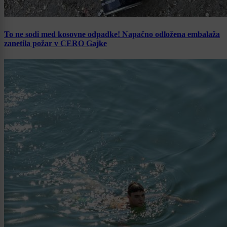
To ne sodi med kosovne odpadke! Napačno odložena embalaža
zanetila požar v CERO Gajke