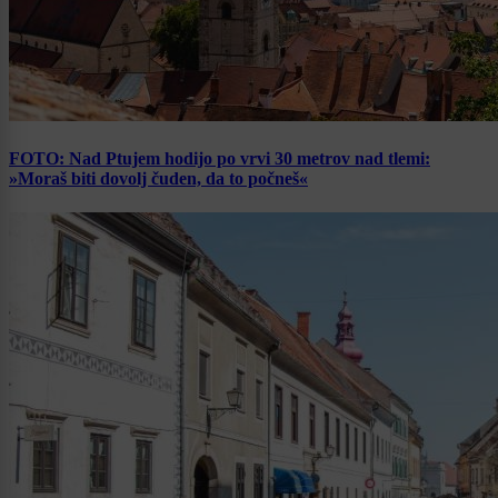
FOTO: Nad Ptujem hodijo po vrvi 30 metrov nad tlemi:
»Moraš biti dovolj čuden, da to počneš«