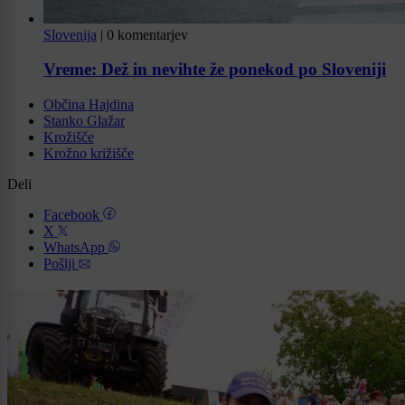
Slovenija
|
0 komentarjev
Vreme: Dež in nevihte že ponekod po Sloveniji
Občina Hajdina
Stanko Glažar
Krožišče
Krožno križišče
Deli
Facebook
X
WhatsApp
Pošlji