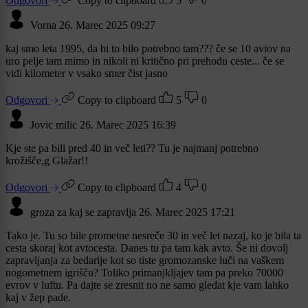
Odgovori
Copy to clipboard
5
0
Vorna
26. Marec 2025 09:27
kaj smo leta 1995, da bi to bilo potrebno tam??? če se 10 avtov na
uro pelje tam mimo in nikoli ni kritično pri prehodu ceste... če se
vidi kilometer v vsako smer čist jasno
Odgovori
Copy to clipboard
5
0
Jovic milic
26. Marec 2025 16:39
Kje ste pa bili pred 40 in več leti?? Tu je najmanj potrebno
krožišče,g Glažar!!
Odgovori
Copy to clipboard
4
0
groza za kaj se zapravlja
26. Marec 2025 17:21
Tako je. Tu so bile prometne nesreče 30 in več let nazaj, ko je bila ta
cesta skoraj kot avtocesta. Danes tu pa tam kak avto. Še ni dovolj
zapravljanja za bedarije kot so tiste gromozanske luči na vaškem
nogometnem igrišču? Toliko primanjkljajev tam pa preko 70000
evrov v luftu. Pa dajte se zresnit no ne samo gledat kje vam lahko
kaj v žep pade.