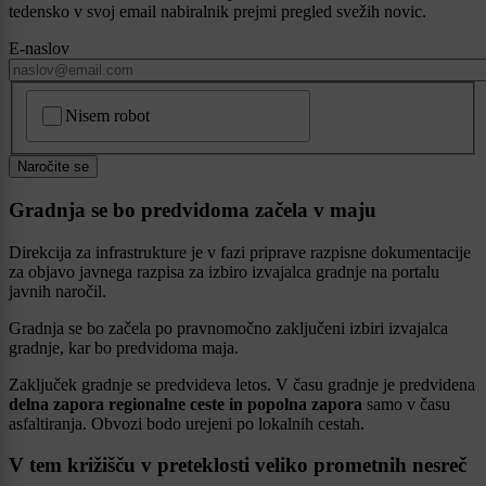
tedensko v svoj email nabiralnik prejmi pregled svežih novic.
E-naslov
CAPTCHA
Nisem robot
Naročite se
Gradnja se bo predvidoma začela v maju
Direkcija za infrastrukture je v fazi priprave razpisne dokumentacije
za objavo javnega razpisa za izbiro izvajalca gradnje na portalu
javnih naročil.
Gradnja se bo začela po pravnomočno zaključeni izbiri izvajalca
gradnje, kar bo predvidoma maja.
Zaključek gradnje se predvideva letos. V času gradnje je predvidena
delna zapora regionalne ceste in popolna zapora
samo v času
asfaltiranja. Obvozi bodo urejeni po lokalnih cestah.
V tem križišču v preteklosti veliko prometnih nesreč