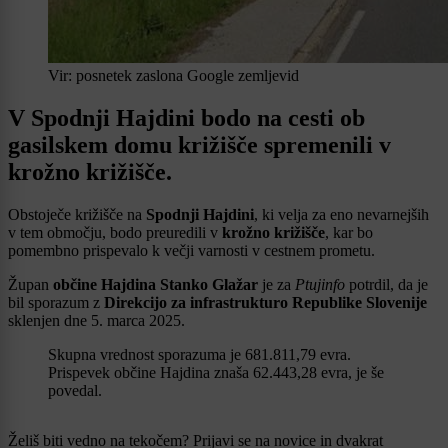
Vir: posnetek zaslona Google zemljevid
V Spodnji Hajdini bodo na cesti ob
gasilskem domu križišče spremenili v
krožno križišče.
Obstoječe križišče na
Spodnji Hajdini
, ki velja za eno nevarnejših
v tem območju, bodo preuredili v
krožno križišče
, kar bo
pomembno prispevalo k večji varnosti v cestnem prometu.
Župan
občine Hajdina Stanko Glažar
je za
Ptujinfo
potrdil, da je
bil sporazum z
Direkcijo za infrastrukturo Republike Slovenije
sklenjen dne 5. marca 2025.
Skupna vrednost sporazuma je 681.811,79 evra.
Prispevek občine Hajdina znaša 62.443,28 evra, je še
povedal.
Želiš biti vedno na tekočem? Prijavi se na novice in dvakrat