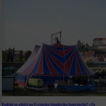
Kakšni so odzivi na Evropsko žonglersko konvencijo? »Ta