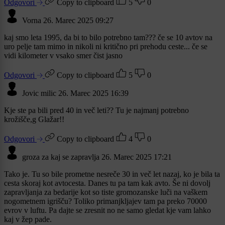
Odgovori
Copy to clipboard
5
0
Vorna
26. Marec 2025 09:27
kaj smo leta 1995, da bi to bilo potrebno tam??? če se 10 avtov na
uro pelje tam mimo in nikoli ni kritično pri prehodu ceste... če se
vidi kilometer v vsako smer čist jasno
Odgovori
Copy to clipboard
5
0
Jovic milic
26. Marec 2025 16:39
Kje ste pa bili pred 40 in več leti?? Tu je najmanj potrebno
krožišče,g Glažar!!
Odgovori
Copy to clipboard
4
0
groza za kaj se zapravlja
26. Marec 2025 17:21
Tako je. Tu so bile prometne nesreče 30 in več let nazaj, ko je bila ta
cesta skoraj kot avtocesta. Danes tu pa tam kak avto. Še ni dovolj
zapravljanja za bedarije kot so tiste gromozanske luči na vaškem
nogometnem igrišču? Toliko primanjkljajev tam pa preko 70000
evrov v luftu. Pa dajte se zresnit no ne samo gledat kje vam lahko
kaj v žep pade.