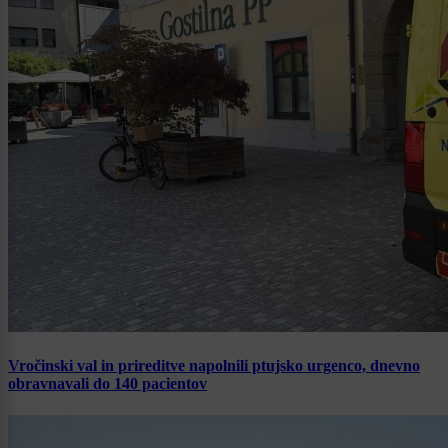
Vročinski val in prireditve napolnili ptujsko urgenco, dnevno
obravnavali do 140 pacientov