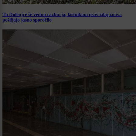
To Dolenjce še vedno razburja, lastnikom psov zdaj znova
pošiljajo jasno sporočilo