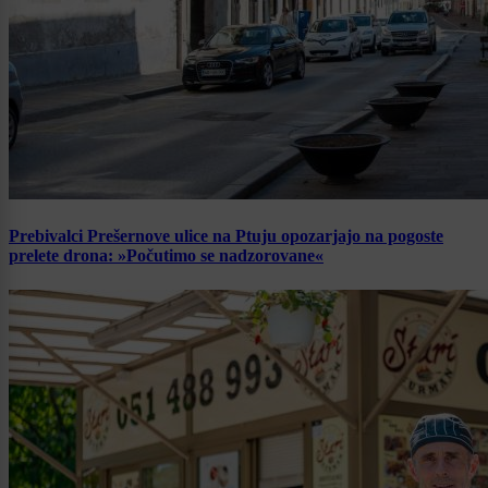
Prebivalci Prešernove ulice na Ptuju opozarjajo na pogoste
prelete drona: »Počutimo se nadzorovane«