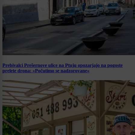
Prebivalci Prešernove ulice na Ptuju opozarjajo na pogoste
prelete drona: »Počutimo se nadzorovane«