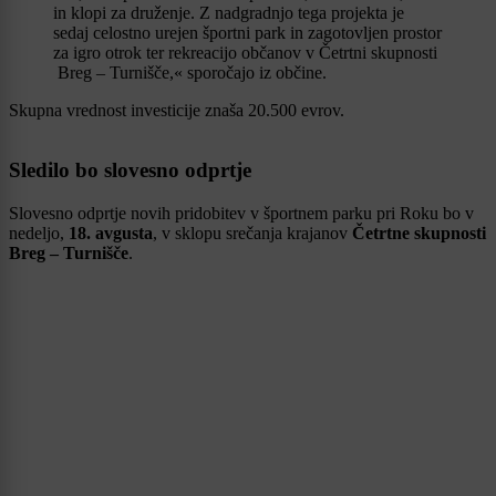
in klopi za druženje. Z nadgradnjo tega projekta je
sedaj celostno urejen športni park in zagotovljen prostor
za igro otrok ter rekreacijo občanov v Četrtni skupnosti
Breg – Turnišče,« sporočajo iz občine.
Skupna vrednost investicije znaša 20.500 evrov.
Sledilo bo slovesno odprtje
Slovesno odprtje novih pridobitev v športnem parku pri Roku bo v
nedeljo,
18. avgusta
, v sklopu srečanja krajanov
Četrtne skupnosti
Breg – Turnišče
.