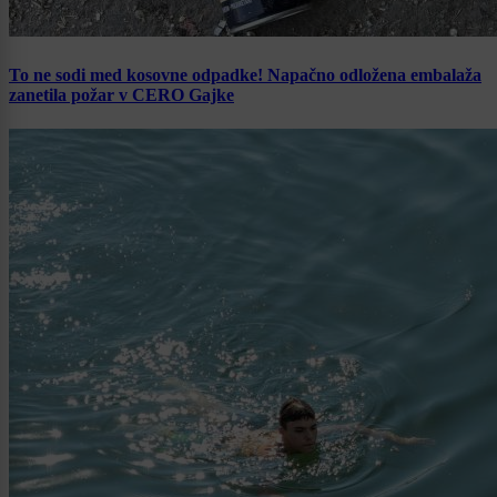
To ne sodi med kosovne odpadke! Napačno odložena embalaža
zanetila požar v CERO Gajke