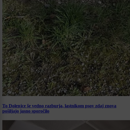
To Dolenjce še vedno razburja, lastnikom psov zdaj znova
pošiljajo jasno sporočilo