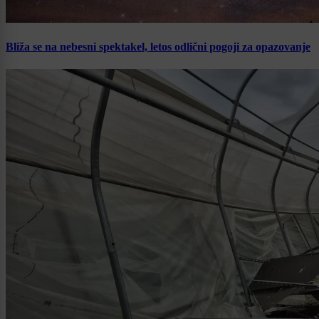
Bliža se na nebesni spektakel, letos odlični pogoji za opazovanje