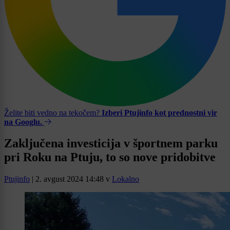
Želite biti vedno na tekočem?
Izberi Ptujinfo kot prednostni vir
na Googlu.
Zaključena investicija v športnem parku
pri Roku na Ptuju, to so nove pridobitve
Ptujinfo
|
2. avgust 2024 14:48
v
Lokalno