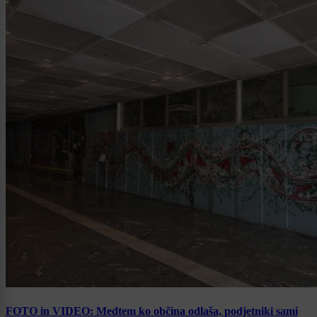
FOTO in VIDEO: Medtem ko občina odlaša, podjetniki sami