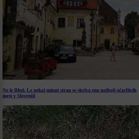
Ne le Bled: Le nekaj minut stran se skriva eno najbolj očarljivih
mest v Sloveniji