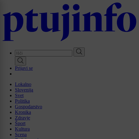
Skip
to
main
content
Prijavi se
Lokalno
Slovenija
Svet
Politika
Gospodarstvo
Kronika
Zdravje
Šport
Kultura
Scena