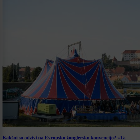
Kakšni so odzivi na Evropsko žonglersko konvencijo? »Ta