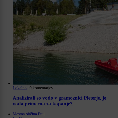
Lokalno
|
0 komentarjev
Analizirali so vodo v gramoznici Pleterje, je
voda primerna za kopanje?
Mestna občina Ptuj