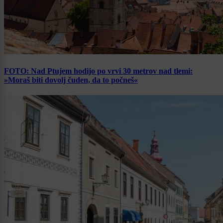
FOTO: Nad Ptujem hodijo po vrvi 30 metrov nad tlemi:
»Moraš biti dovolj čuden, da to počneš«