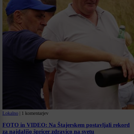
Lokalno
|
1 komentarjev
FOTO in VIDEO: Na Štajerskem postavljali rekord
za najdaljšo špricer zdravico na svetu