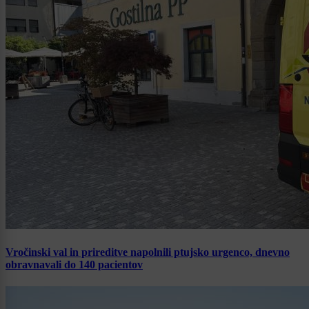
Vročinski val in prireditve napolnili ptujsko urgenco, dnevno
obravnavali do 140 pacientov