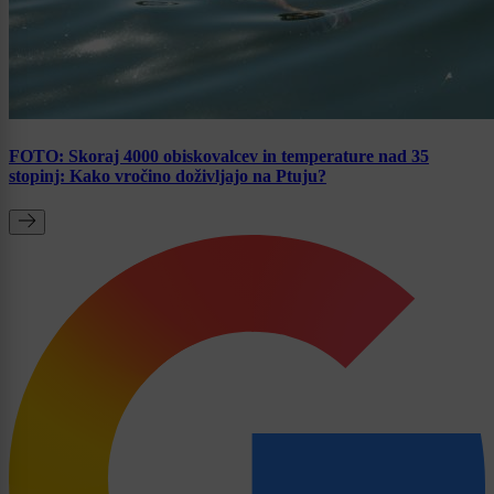
FOTO: Skoraj 4000 obiskovalcev in temperature nad 35
stopinj: Kako vročino doživljajo na Ptuju?