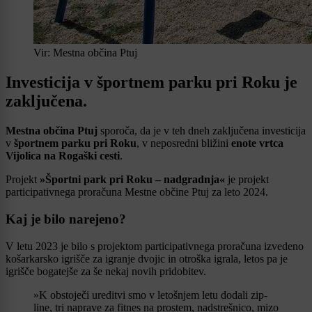
Vir: Mestna občina Ptuj
Investicija v športnem parku pri Roku je
zaključena.
Mestna občina Ptuj
sporoča, da je v teh dneh zaključena investicija
v
športnem parku pri Roku
, v neposredni bližini
enote vrtca
Vijolica na Rogaški cesti
.
Projekt
»Športni park pri Roku – nadgradnja«
je projekt
participativnega proračuna Mestne občine Ptuj za leto 2024.
Kaj je bilo narejeno?
V letu 2023 je bilo s projektom participativnega proračuna izvedeno
košarkarsko igrišče za igranje dvojic in otroška igrala, letos pa je
igrišče bogatejše za še nekaj novih pridobitev.
»K obstoječi ureditvi smo v letošnjem letu dodali zip-
line, tri naprave za fitnes na prostem, nadstrešnico, mizo