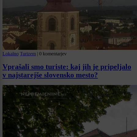
Lokalno
Turizem
|
0 komentarjev
Vprašali smo turiste: kaj jih je pripeljalo
v najstarejše slovensko mesto?