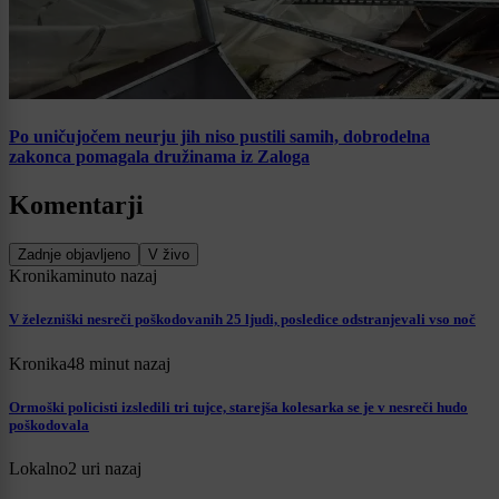
Po uničujočem neurju jih niso pustili samih, dobrodelna
zakonca pomagala družinama iz Zaloga
Komentarji
Zadnje objavljeno
V živo
Kronika
minuto nazaj
V železniški nesreči poškodovanih 25 ljudi, posledice odstranjevali vso noč
Kronika
48 minut nazaj
Ormoški policisti izsledili tri tujce, starejša kolesarka se je v nesreči hudo
poškodovala
Lokalno
2 uri nazaj