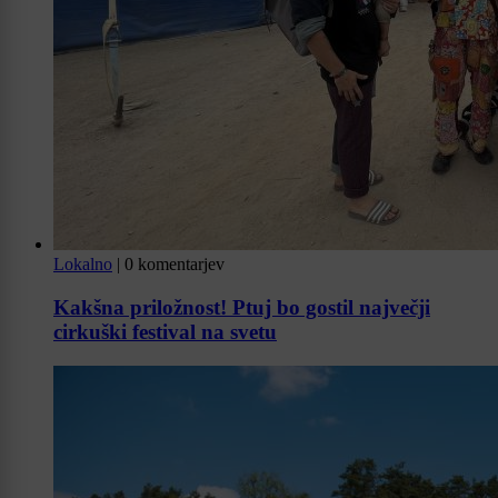
Lokalno
|
0 komentarjev
Kakšna priložnost! Ptuj bo gostil največji
cirkuški festival na svetu