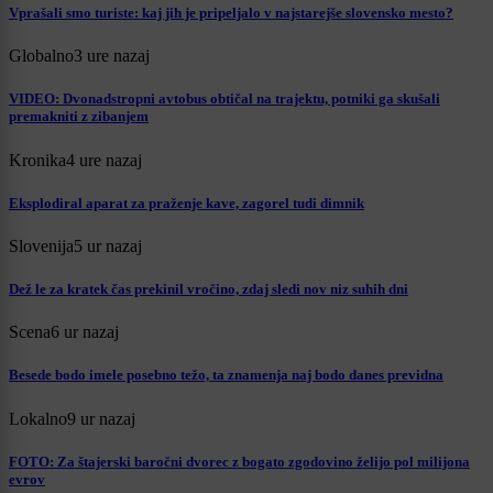
Vprašali smo turiste: kaj jih je pripeljalo v najstarejše slovensko mesto?
Globalno
3 ure nazaj
VIDEO: Dvonadstropni avtobus obtičal na trajektu, potniki ga skušali
premakniti z zibanjem
Kronika
4 ure nazaj
Eksplodiral aparat za praženje kave, zagorel tudi dimnik
Slovenija
5 ur nazaj
Dež le za kratek čas prekinil vročino, zdaj sledi nov niz suhih dni
Scena
6 ur nazaj
Besede bodo imele posebno težo, ta znamenja naj bodo danes previdna
Lokalno
9 ur nazaj
FOTO: Za štajerski baročni dvorec z bogato zgodovino želijo pol milijona
evrov