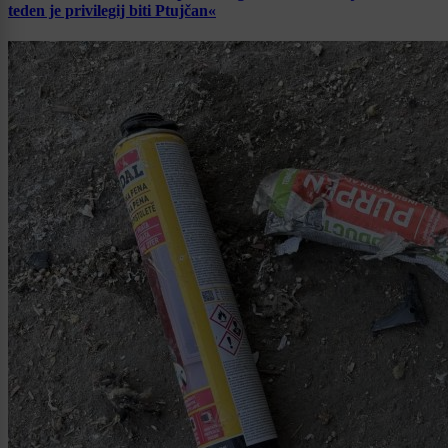
teden je privilegij biti Ptujčan«