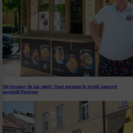
Od čevapov do žar plošč: Stari gurman že tretjič zapored
navdušil Ptujčane