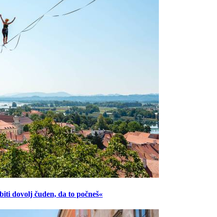
ti dovolj čuden, da to počneš«