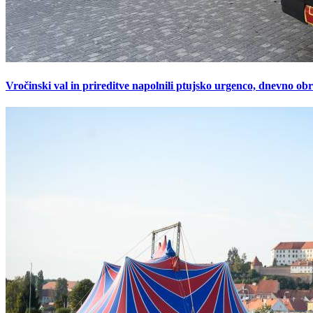
Vročinski val in prireditve napolnili ptujsko urgenco, dnevno ob