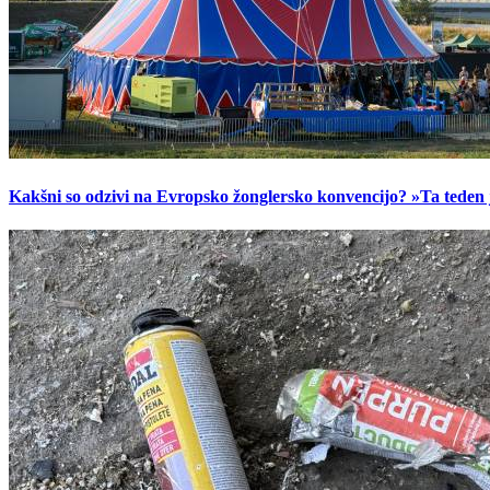
Kakšni so odzivi na Evropsko žonglersko konvencijo? »Ta teden je