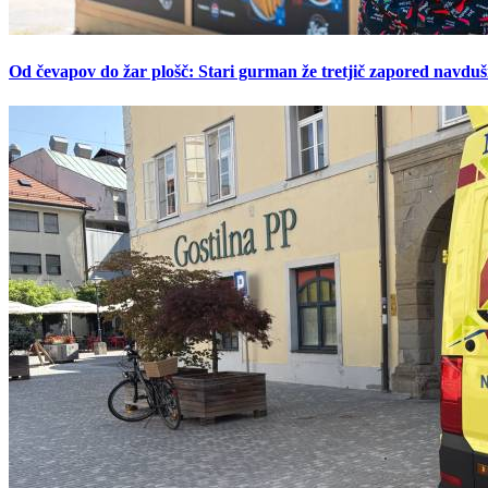
Od čevapov do žar plošč: Stari gurman že tretjič zapored navduš