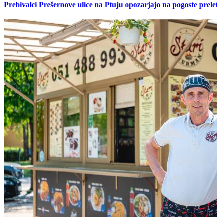
Prebivalci Prešernove ulice na Ptuju opozarjajo na pogoste pre