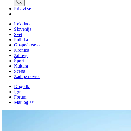
Prijavi se
Lokalno
Slovenija
Svet
Politika
Gospodarstvo
Kronika
Zdravje
Šport
Kultura
Scena
Zadnje novice
Dogodki
Igre
Forum
Mali oglasi