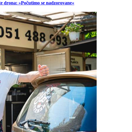
lete drona: »Počutimo se nadzorovane«
Prijavi se na cajtng