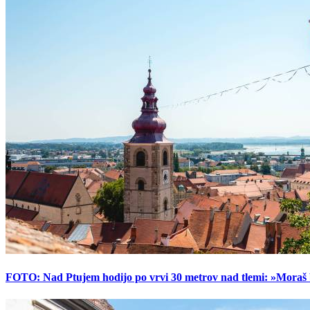
FOTO: Nad Ptujem hodijo po vrvi 30 metrov nad tlemi: »Moraš bi