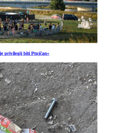
 privilegij biti Ptujčan«