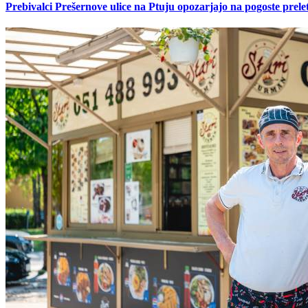
Prebivalci Prešernove ulice na Ptuju opozarjajo na pogoste pre