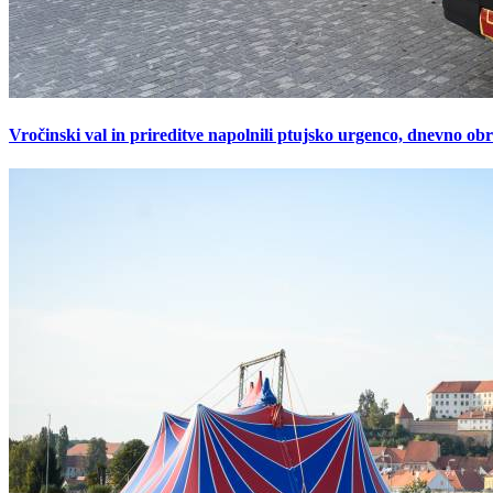
Vročinski val in prireditve napolnili ptujsko urgenco, dnevno ob