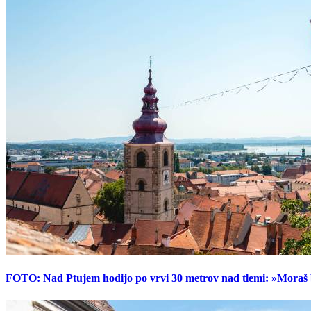
FOTO: Nad Ptujem hodijo po vrvi 30 metrov nad tlemi: »Moraš bi