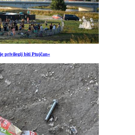
 privilegij biti Ptujčan«