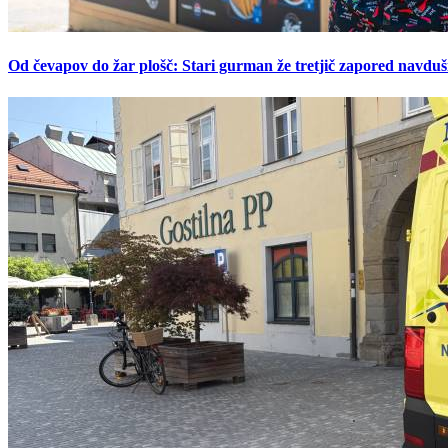
Od čevapov do žar plošč: Stari gurman že tretjič zapored navduš