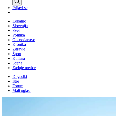
Prijavi se
Lokalno
Slovenija
Svet
Politika
Gospodarstvo
Kronika
Zdravje
Šport
Kultura
Scena
Zadnje novice
Dogodki
Igre
Forum
Mali oglasi