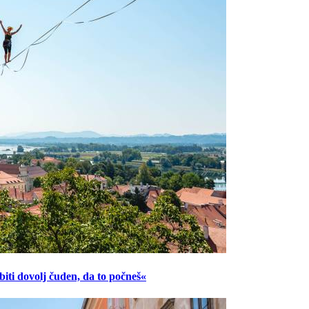
ti dovolj čuden, da to počneš«