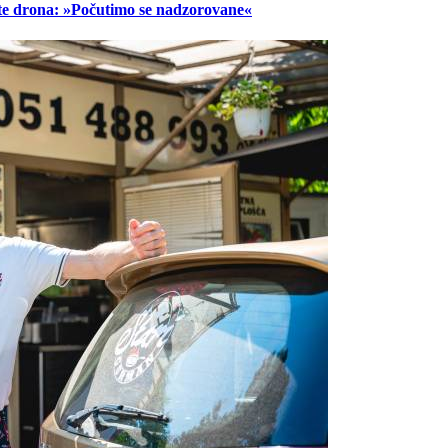
lete drona: »Počutimo se nadzorovane«
Prijavi se na cajtng