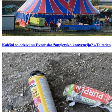
Kakšni so odzivi na Evropsko žonglersko konvencijo? »Ta teden je